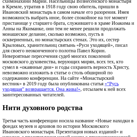
схимонахини Марии. Насельницы Вознесенского монастыря
в Кремле, утратив в 1918 году свою обитель, пришли в
Ивановский монастырь в самом начале его разорения. Имея
возможность выбрать иное, более спокойное на тот момент
пристанище у старшего брата, служившего в храме Иоакима и
Анны на Якиманке, они тем не менее решили продолжать
монашеское делание, сколько возможно, пусть в
оскверненных, но монастырских стенах. Это их, сестер
Крыловых, хранительниц святынь «Руси уходящей», писал
для своего неоконченного полотна Павел Корин.
Невероятные пересечения судеб многих поколений
московского духовенства, верующих мирян, всех тех, кто
сумел в «окаянные дни» и годы сохранить верность Христу,
невозможно изложить в статье о столь обширной по
содержанию конференции. На сайте «Монастырский
вестник» в 2019 году была опубликована статья
«“Русь
уходящая” возвращается. Она жива!»
, отсылаем к ней всех
заинтересованных читателей.
Нити духовного родства
Третья часть конференции носила название «Новые находки в
фондах музеев и архивов по истории Московского
Ивановского монастыря. Презентация новых изданий» и