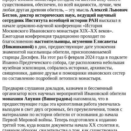
существования, обеспечен, по всей видимости, лучше, чем
любая другая древняя обитель, – эту мысль
Алексей Львович
Беглов, доктор исторических наук, ведущий научный
сотрудник Института всеобщей истории РАН
высказал в
начале церковно-научной конференции «История
Московского Ивановского монастыря XIX–XX веков».
Ежегодная конференция традиционно проходит по
благословению
настоятельницы, игумении Елисаветы
(Никишкиной)
в дни, предшествующие дате упокоения
знаменитой насельницы обители, приснопоминаемой
старицы Досифеи. На этот раз 6 февраля 2024 года в подклете
Иоанно-Предтеченского собора, где расположена небольшая
музейная эскпозиция, собрались историки, архивисты,
священники, давние друзья и помощники ивановских сестер
по составлению подробной летописи монастыря.
Предваряя слушания докладов, казначея и бессменный
организатор всех научных мероприятий Ивановской обители
монахиня Анувия (Виноградова)
напомнила, что в
предшествующие годы эта кропотливая работа увенчалась
выходом в свет двух огромных, без преувеличения, томов с
материалами по истории обители от основания до начала
Первой Мировой войны. Теперь подготовлен к изданию
третий том, куда вошли документы начала ХХ столетия и,
главным образом, свидетельства о том, как существовала