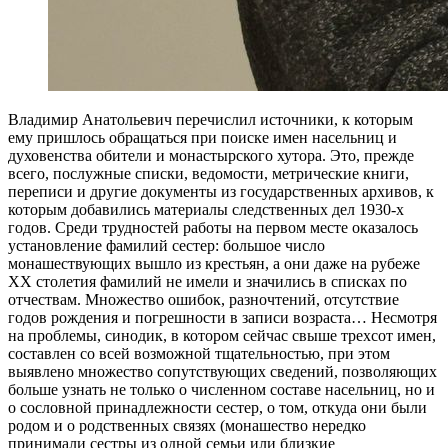
Владимир Анатольевич перечислил источники, к которым
ему пришлось обращаться при поиске имен насельниц и
духовенства обители и монастырского хутора. Это, прежде
всего, послужные списки, ведомости, метрические книги,
переписи и другие документы из государственных архивов, к
которым добавились материалы следственных дел 1930-х
годов. Среди трудностей работы на первом месте оказалось
установление фамилий сестер: большое число
монашествующих вышло из крестьян, а они даже на рубеже
ХХ столетия фамилий не имели и значились в списках по
отчествам. Множество ошибок, разночтений, отсутствие
годов рождения и погрешности в записи возраста… Несмотря
на проблемы, синодик, в котором сейчас свыше трехсот имен,
составлен со всей возможной тщательностью, при этом
выявлено множество сопутствующих сведений, позволяющих
больше узнать не только о численном составе насельниц, но и
о сословной принадлежности сестер, о том, откуда они были
родом и о родственных связях (монашество нередко
принимали сестры из одной семьи или близкие