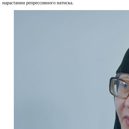
нарастании репрессивного натиска.