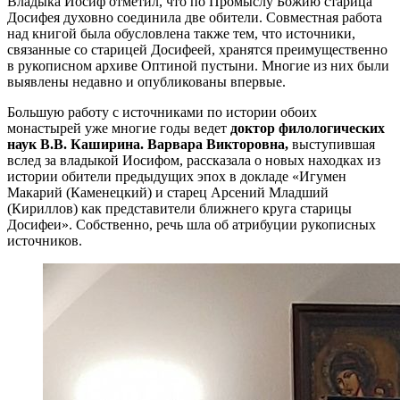
Владыка Иосиф отметил, что по Промыслу Божию старица
Досифея духовно соединила две обители. Совместная работа
над книгой была обусловлена также тем, что источники,
связанные со старицей Досифеей, хранятся преимущественно
в рукописном архиве Оптиной пустыни. Многие из них были
выявлены недавно и опубликованы впервые.
Большую работу с источниками по истории обоих
монастырей уже многие годы ведет
доктор филологических
наук В.В. Каширина. Варвара Викторовна,
выступившая
вслед за владыкой Иосифом, рассказала о новых находках из
истории обители предыдущих эпох в докладе «Игумен
Макарий (Каменецкий) и старец Арсений Младший
(Кириллов) как представители ближнего круга старицы
Досифеи». Собственно, речь шла об атрибуции рукописных
источников.