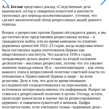
А.Л. Беглов
представил доклад «Следственные дела
ивановских сестер и священнослужителей в контексте
групповых дел периода коллективизации», уточнив, что
сделает аналитический обзор репрессивных акций данного
периода.
Вопрос о репрессиях против Церкви обсуждается давно, и мы
достаточно ясно представляем репрессивные волны – в
гражданскую войну, или во время кампании по изъятию
церковных ценностей 1922–23 годов, когда недвусмысленно
была поставлена задача уничтожения Церкви как
общественного института. Что касается 1930-х годов,
неправомерно делать акцент только на второй половине
десятилетия – массовых репрессиях, потому что это умаляет
значение периода начала 30-х – коллективизации – как очень
важного этапа в репрессивной политике советской власти по
отношению к Православной Церкви и шире – ко всем
религиям. Дело в том, что долгое время внимание
исследователей сосредоточивалось на персоналиях, в
источниках интересовала именно эта информация. Вопрос не
ставился о репрессивной политике в целом. Отсюда, кстати,
происходят разногласия в оценке числа репрессированных
церковно- и священнослужителей и монахов. Цифра
получается ниже, если учитывать только «церковные дела».