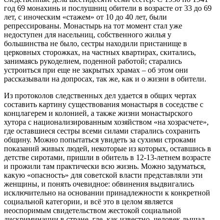
год 69 монахинь и послушниц обители в возрасте от 33 до 69
лет, с иноческим «стажем» от 10 до 40 лет, были
репрессированы. Монастырь на тот момент стал уже
недоступен для насельниц, собственного жилья у
большинства не было, сестры находили пристанище в
церковных сторожках, на частных квартирах, скитались,
занимаясь рукоделием, поденной работой; старались
устроиться при еще не закрытых храмах – об этом они
рассказывали на допросах, так же, как и о жизни в обители.
Из протоколов следственных дел удается в общих чертах
составить картину существования монастыря в соседстве с
концлагерем и колонией, а также жизни монастырского
хутора с национализированным хозяйством «на хозрасчете»,
где оставшиеся сестры всеми силами старались сохранить
общину. Можно попытаться увидеть за сухими строками
показаний живых людей, некоторые из которых, оставшись в
детстве сиротами, пришли в обитель в 12-13-летнем возрасте
и прожили там практически всю жизнь. Можно задуматься,
какую «опасность» для советской власти представляли эти
женщины, и понять очевидное: обвинения выдвигались
исключительно на основании принадлежности к конкретной
социальной категории, и всё это в целом является
неоспоримым свидетельством жестокой социальной
дискриминации в стране, где, как известно, человек дышал