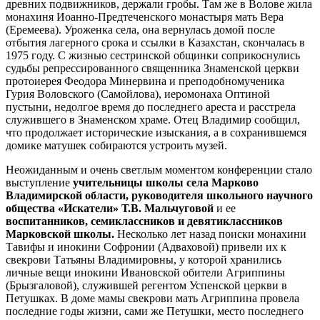
древних подвижников, держали гробы. Там же в Волове жила
монахиня Иоанно-Предтеченского монастыря мать Вера
(Еремеева). Уроженка села, она вернулась домой после
отбытия лагерного срока и ссылки в Казахстан, скончалась в
1975 году. С жизнью сестринской общинки соприкоснулись
судьбы репрессированного священника Знаменской церкви
протоиерея Феодора Минервина и преподобномученика
Гурия Воловского (Самойлова), иеромонаха Оптиной
пустыни, недолгое время до последнего ареста и расстрела
служившего в Знаменском храме. Отец Владимир сообщил,
что продолжает исторические изыскания, а в сохранившемся
домике матушек собираются устроить музей.
Неожиданным и очень светлым моментом конференции стало
выступление
учительницы школы села Марково
Владимирской области, руководителя школьного научного
общества «Искатели» Т.В. Мальчуговой
и ее
воспитанников, семиклассников и девятиклассников
Марковской школы.
Несколько лет назад поиски монахини
Тавифы и инокини Софронии (Адваховой) привели их к
свекрови Татьяны Владимировны, у которой хранились
личные вещи инокини Ивановской обители Агриппины
(Брызгаловой), служившей регентом Успенской церкви в
Петушках. В доме мамы свекрови мать Агриппина провела
последние годы жизни, сами же Петушки, место последнего