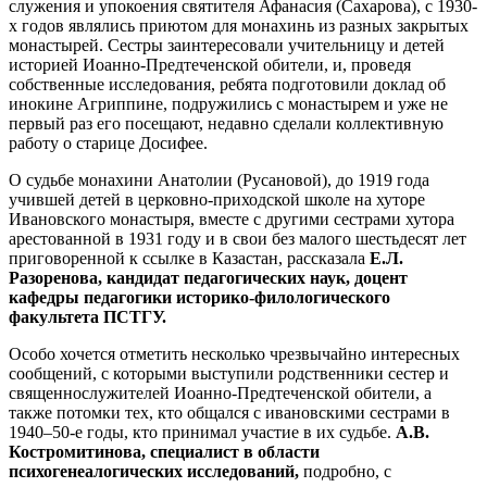
служения и упокоения святителя Афанасия (Сахарова), с 1930-
х годов являлись приютом для монахинь из разных закрытых
монастырей. Сестры заинтересовали учительницу и детей
историей Иоанно-Предтеченской обители, и, проведя
собственные исследования, ребята подготовили доклад об
инокине Агриппине, подружились с монастырем и уже не
первый раз его посещают, недавно сделали коллективную
работу о старице Досифее.
О судьбе монахини Анатолии (Русановой), до 1919 года
учившей детей в церковно-приходской школе на хуторе
Ивановского монастыря, вместе с другими сестрами хутора
арестованной в 1931 году и в свои без малого шестьдесят лет
приговоренной к ссылке в Казастан, рассказала
Е.Л.
Разоренова, кандидат педагогических наук, доцент
кафедры педагогики историко-филологического
факультета ПСТГУ.
Особо хочется отметить несколько чрезвычайно интересных
сообщений, с которыми выступили родственники сестер и
священнослужителей Иоанно-Предтеченской обители, а
также потомки тех, кто общался с ивановскими сестрами в
1940–50-е годы, кто принимал участие в их судьбе.
А.В.
Костромитинова, специалист в области
психогенеалогических исследований,
подробно, с