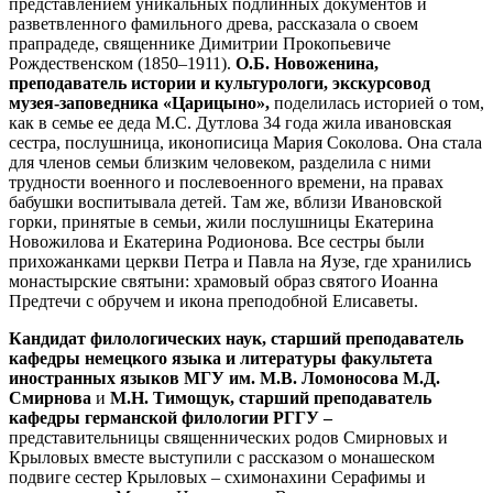
представлением уникальных подлинных документов и
разветвленного фамильного древа, рассказала о своем
прапрадеде, священнике Димитрии Прокопьевиче
Рождественском (1850–1911).
О.Б. Новоженина,
преподаватель истории и культурологи, экскурсовод
музея-заповедника «Царицыно»,
поделилась историей о том,
как в семье ее деда М.С. Дутлова 34 года жила ивановская
сестра, послушница, иконописица Мария Соколова. Она стала
для членов семьи близким человеком, разделила с ними
трудности военного и послевоенного времени, на правах
бабушки воспитывала детей. Там же, вблизи Ивановской
горки, принятые в семьи, жили послушницы Екатерина
Новожилова и Екатерина Родионова. Все сестры были
прихожанками церкви Петра и Павла на Яузе, где хранились
монастырские святыни: храмовый образ святого Иоанна
Предтечи с обручем и икона преподобной Елисаветы.
Кандидат филологических наук, старший преподаватель
кафедры немецкого языка и литературы факультета
иностранных языков МГУ им. М.В. Ломоносова М.Д.
Смирнова
и
М.Н. Тимощук, старший преподаватель
кафедры германской филологии РГГУ –
представительницы священнических родов Смирновых и
Крыловых вместе выступили с рассказом о монашеском
подвиге сестер Крыловых – схимонахини Серафимы и