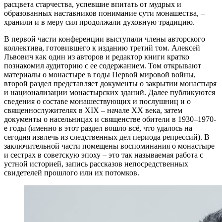
расцвета старчества, успевшие впитать от мудрых и
образованных наставников понимание сути монашества, –
хранили и в меру сил продолжали духовную традицию.
В первой части конференции выступали члены авторского
коллектива, готовившего к изданию третий том. Алексей
Львович как один из авторов и редактор книги кратко
познакомил аудиторию с ее содержанием. Том открывают
материалы о монастыре в годы Первой мировой войны,
второй раздел представляет документы о закрытии монастыря
и национализации монастырских зданий. Далее публикуются
сведения о составе монашествующих и послушниц и о
священнослужителях в XIX – начале ХХ века, затем
документы о насельницах и священстве обители в 1930–1970-
е годы (именно в этот раздел вошло всё, что удалось на
сегодня извлечь из следственных дел периода репрессий). В
заключительной части помещены воспоминания о монастыре
и сестрах в советскую эпоху – это так называемая работа с
устной историей, запись рассказов непосредственных
свидетелей прошлого или их потомков.