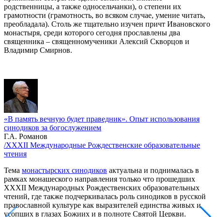
родственницы, а также односельчанки), о степени их
грамотности (грамотность, во всяком случае, умение читать,
преобладала). Столь же тщательно изучен причт Ивановского
монастыря, среди которого сегодня прославлены два
священника – священномученики Алексий Скворцов и
Владимир Смирнов.
«В память вечную будет праведник». Опыт использования
синодиков за богослужением
Г.А. Романов
/XXXII Международные Рождественские образовательные
чтения
Тема
монастырских синодиков
актуальна и поднималась в
рамках монашеского направления только что прошедших
XXXII Международных Рождественских образовательных
чтений, где также подчеркивалась роль синодиков в русской
православной культуре как выразителей единства живых и
усопших в глазах Божиих и в полноте Святой Церкви.