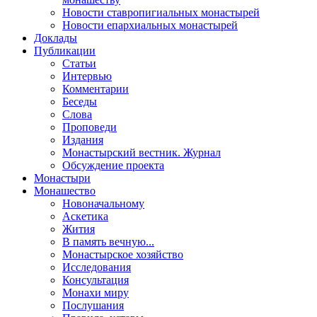
Новости ставропигиальных монастырей
Новости епархиальных монастырей
Доклады
Публикации
Статьи
Интервью
Комментарии
Беседы
Слова
Проповеди
Издания
Монастырский вестник. Журнал
Обсуждение проекта
Монастыри
Монашество
Новоначальному
Аскетика
Жития
В память вечную...
Монастырское хозяйство
Исследования
Консультация
Монахи миру
Послушания