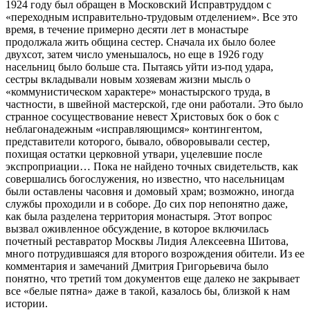
1924 году был обращен в Московский Исправтруддом с
«переходным исправительно-трудовым отделением». Все это
время, в течение примерно десяти лет в монастыре
продолжала жить община сестер. Сначала их было более
двухсот, затем число уменьшалось, но еще в 1926 году
насельниц было больше ста. Пытаясь уйти из-под удара,
сестры вкладывали новым хозяевам жизни мысль о
«коммунистическом характере» монастырского труда, в
частности, в швейной мастерской, где они работали. Это было
странное сосуществование невест Христовых бок о бок с
неблагонадежным «исправляющимся» контингентом,
представители которого, бывало, обворовывали сестер,
похищая остатки церковной утвари, уцелевшие после
экспроприации… Пока не найдено точных свидетельств, как
совершались богослужения, но известно, что насельницам
были оставлены часовня и домовый храм; возможно, иногда
службы проходили и в соборе. До сих пор непонятно даже,
как была разделена территория монастыря. Этот вопрос
вызвал оживленное обсуждение, в которое включилась
почетный реставратор Москвы Лидия Алексеевна Шитова,
много потрудившаяся для второго возрождения обители. Из ее
комментария и замечаний Дмитрия Григорьевича было
понятно, что третий том документов еще далеко не закрывает
все «белые пятна» даже в такой, казалось бы, близкой к нам
истории.