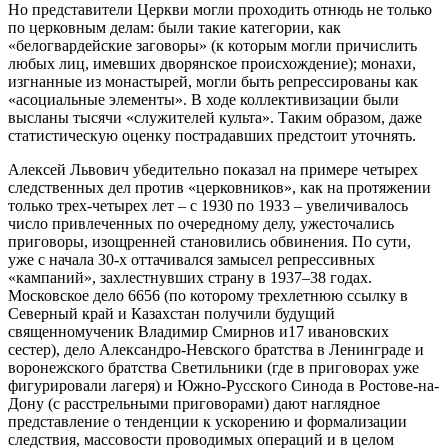
Но представители Церкви могли проходить отнюдь не только
по церковным делам: были такие категории, как
«белогвардейские заговоры» (к которым могли причислить
любых лиц, имевших дворянское происхождение); монахи,
изгнанные из монастырей, могли быть репрессированы как
«асоциальные элементы». В ходе коллективизации были
высланы тысячи «служителей культа». Таким образом, даже
статистическую оценку пострадавших предстоит уточнять.
Алексей Львович убедительно показал на примере четырех
следственных дел против «церковников», как на протяжении
только трех-четырех лет – с 1930 по 1933 – увеличивалось
число привлеченных по очередному делу, ужесточались
приговоры, изощренней становились обвинения. По сути,
уже с начала 30-х оттачивался замысел репрессивных
«кампаний», захлестнувших страну в 1937–38 годах.
Московское дело 6656 (по которому трехлетнюю ссылку в
Северный край и Казахстан получили будущий
священномученик Владимир Смирнов и17 ивановских
сестер), дело Александро-Невского братства в Ленинграде и
воронежского братства Светильники (где в приговорах уже
фигурировали лагеря) и Южно-Русского Синода в Ростове-на-
Дону (с расстрельными приговорами) дают наглядное
представление о тенденции к ускорению и формализации
следствия, массовости проводимых операций и в целом