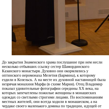
До закрытия Знаменского храма послушание при нем несли
несколько отбывших ссылку сестер Шамординского
Казанского монастыря. Духовно они окормлялись у
оптинского иеромонаха Мелетия (Бармина), к которому
ездили в Козельск. А на месте их духовной наставницей была
незрячая монахиня Марфа (в схиме Мария). Отец Владимир
показал удивительные фотографии середины ХХ века, на
которых запечатлены пожилые женщины в монашеских
одеждах со светлыми строгими лицами. По воспоминаниям
местных жителей, они всегда ходили в монашеском, а на
чердаке своего маленького домика по традиции, идущей от