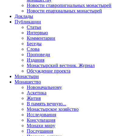
Новости ставропигиальных монастырей
Новости епархиальных монастырей
Доклады
Публикации
Статьи
Интервью
Комментарии
Беседы
Слова
Проповеди
Издания
Монастырский вестник. Журнал
Обсуждение проекта
Монастыри
Монашество
Новоначальному
Аскетика
Жития
В память вечную...
Монастырское хозяйство
Исследования
Консультация
Монахи миру
Послушания