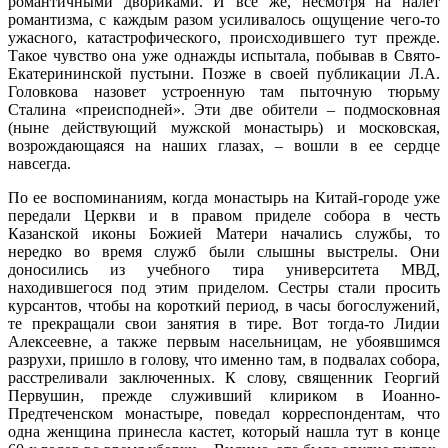
романтичными двориками. И все же, несмотря на налет
романтизма, с каждым разом усиливалось ощущение чего-то
ужасного, катастрофического, происходившего тут прежде.
Такое чувство она уже однажды испытала, побывав в Свято-
Екатерининской пустыни. Позже в своей публикации Л.А.
Головкова назовет устроенную там пыточную тюрьму
Сталина «преисподней». Эти две обители – подмосковная
(ныне действующий мужской монастырь) и московская,
возрождающаяся на наших глазах, – вошли в ее сердце
навсегда.
По ее воспоминаниям, когда монастырь на Китай-городе уже
передали Церкви и в правом приделе собора в честь
Казанской иконы Божией Матери начались службы, то
нередко во время служб были слышны выстрелы. Они
доносились из учебного тира университета МВД,
находившегося под этим приделом. Сестры стали просить
курсантов, чтобы на короткий период, в часы богослужений,
те прекращали свои занятия в тире. Вот тогда-то Лидии
Алексеевне, а также первым насельницам, не убоявшимся
разрухи, пришло в голову, что именно там, в подвалах собора,
расстреливали заключенных. К слову, священник Георгий
Первушин, прежде служивший клириком в Иоанно-
Предтеченском монастыре, поведал корреспондентам, что
одна женщина принесла кастет, который нашла тут в конце