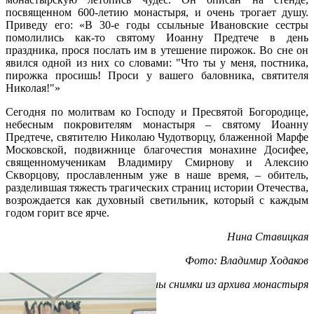
посвященном 600-летию монастыря, и очень трогает душу.
Приведу его: «В 30-е годы ссыльные Ивановские сестры
помолились как-то святому Иоанну Предтече в день
праздника, прося послать им в утешение пирожок. Во сне он
явился одной из них со словами: "Что ты у меня, постника,
пирожка просишь! Проси у вашего баловника, святителя
Николая!"»
Сегодня по молитвам ко Господу и Пресвятой Богородице,
небесным покровителям монастыря – святому Иоанну
Предтече, святителю Николаю Чудотворцу, блаженной Марфе
Московской, подвижнице благочестия монахине Досифее,
священномученикам Владимиру Смирнову и Алексию
Скворцову, прославленным уже в наше время, – обитель,
разделившая тяжесть трагических страниц истории Отечества,
возрождается как духовный светильник, который с каждым
годом горит все ярче.
Нина Ставицкая
Фото: Владимир Ходаков
Также представлены снимки из архива монастыря
Распечатать