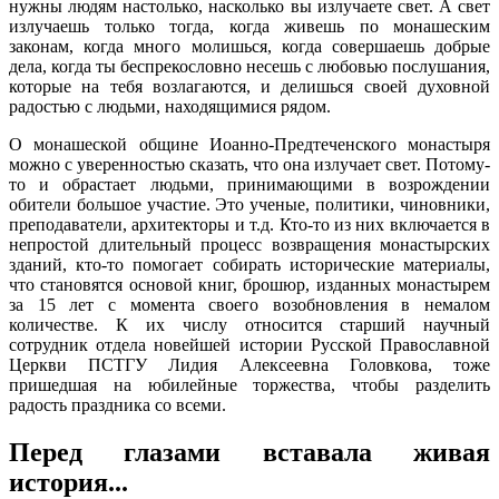
нужны людям настолько, насколько вы излучаете свет. А свет
излучаешь только тогда, когда живешь по монашеским
законам, когда много молишься, когда совершаешь добрые
дела, когда ты беспрекословно несешь с любовью послушания,
которые на тебя возлагаются, и делишься своей духовной
радостью с людьми, находящимися рядом.
О монашеской общине Иоанно-Предтеченского монастыря
можно с уверенностью сказать, что она излучает свет. Потому-
то и обрастает людьми, принимающими в возрождении
обители большое участие. Это ученые, политики, чиновники,
преподаватели, архитекторы и т.д. Кто-то из них включается в
непростой длительный процесс возвращения монастырских
зданий, кто-то помогает собирать исторические материалы,
что становятся основой книг, брошюр, изданных монастырем
за 15 лет с момента своего возобновления в немалом
количестве. К их числу относится старший научный
сотрудник отдела новейшей истории Русской Православной
Церкви ПСТГУ Лидия Алексеевна Головкова, тоже
пришедшая на юбилейные торжества, чтобы разделить
радость праздника со всеми.
Перед глазами вставала живая
история...