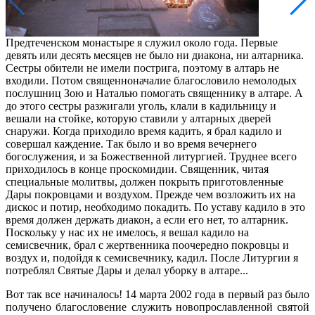
Предтеченском монастыре я служил около года. Первые
девять или десять месяцев не было ни диакона, ни алтарника.
Сестры обители не имели пострига, поэтому в алтарь не
входили. Потом священноначалие благословило немолодых
послушниц Зою и Наталью помогать священнику в алтаре. А
до этого сестры разжигали уголь, клали в кадильницу и
вешали на стойке, которую ставили у алтарных дверей
снаружи. Когда приходило время кадить, я брал кадило и
совершал каждение. Так было и во время вечернего
богослужения, и за Божественной литургией. Труднее всего
приходилось в конце проскомидии. Священник, читая
специальные молитвы, должен покрыть приготовленные
Дары покровцами и воздухом. Прежде чем возложить их на
дискос и потир, необходимо покадить. По уставу кадило в это
время должен держать диакон, а если его нет, то алтарник.
Поскольку у нас их не имелось, я вешал кадило на
семисвечник, брал с жертвенника поочередно покровцы и
воздух и, подойдя к семисвечнику, кадил. После Литургии я
потреблял Святые Дары и делал уборку в алтаре...
Вот так все начиналось! 14 марта 2002 года в первый раз было
получено благословение служить новопрославленной святой