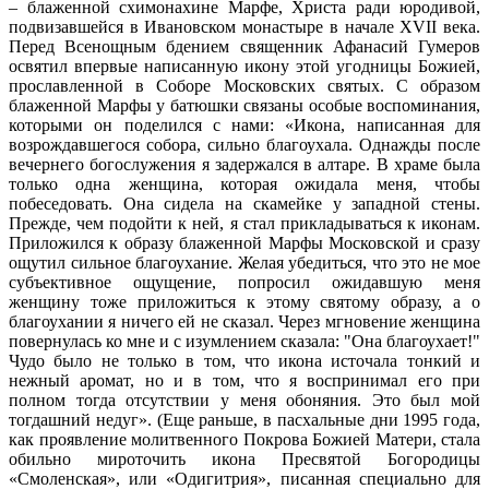
– блаженной схимонахине Марфе, Христа ради юродивой,
подвизавшейся в Ивановском монастыре в начале XVII века.
Перед Всенощным бдением священник Афанасий Гумеров
освятил впервые написанную икону этой угодницы Божией,
прославленной в Соборе Московских святых. С образом
блаженной Марфы у батюшки связаны особые воспоминания,
которыми он поделился с нами: «Икона, написанная для
возрождавшегося собора, сильно благоухала. Однажды после
вечернего богослужения я задержался в алтаре. В храме была
только одна женщина, которая ожидала меня, чтобы
побеседовать. Она сидела на скамейке у западной стены.
Прежде, чем подойти к ней, я стал прикладываться к иконам.
Приложился к образу блаженной Марфы Московской и сразу
ощутил сильное благоухание. Желая убедиться, что это не мое
субъективное ощущение, попросил ожидавшую меня
женщину тоже приложиться к этому святому образу, а о
благоухании я ничего ей не сказал. Через мгновение женщина
повернулась ко мне и с изумлением сказала: "Она благоухает!"
Чудо было не только в том, что икона источала тонкий и
нежный аромат, но и в том, что я воспринимал его при
полном тогда отсутствии у меня обоняния. Это был мой
тогдашний недуг». (Еще раньше, в пасхальные дни 1995 года,
как проявление молитвенного Покрова Божией Матери, стала
обильно мироточить икона Пресвятой Богородицы
«Смоленская», или «Одигитрия», писанная специально для