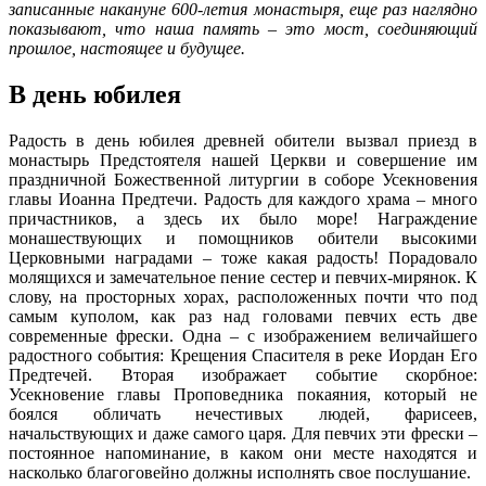
записанные накануне 600-летия монастыря, еще раз наглядно
показывают, что наша память – это мост, соединяющий
прошлое, настоящее и будущее.
В день юбилея
Радость в день юбилея древней обители вызвал приезд в
монастырь Предстоятеля нашей Церкви и совершение им
праздничной Божественной литургии в соборе Усекновения
главы Иоанна Предтечи. Радость для каждого храма – много
причастников, а здесь их было море! Награждение
монашествующих и помощников обители высокими
Церковными наградами – тоже какая радость! Порадовало
молящихся и замечательное пение сестер и певчих-мирянок. К
слову, на просторных хорах, расположенных почти что под
самым куполом, как раз над головами певчих есть две
современные фрески. Одна – с изображением величайшего
радостного события: Крещения Спасителя в реке Иордан Его
Предтечей. Вторая изображает событие скорбное:
Усекновение главы Проповедника покаяния, который не
боялся обличать нечестивых людей, фарисеев,
начальствующих и даже самого царя. Для певчих эти фрески –
постоянное напоминание, в каком они месте находятся и
насколько благоговейно должны исполнять свое послушание.