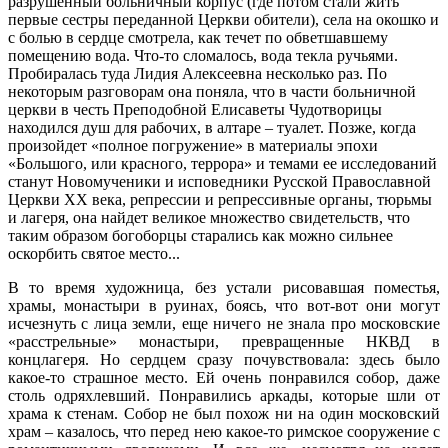
разрушенный больничный корпус (где потом стали жить
первые сестры переданной Церкви обители), села на окошко и
с болью в сердце смотрела, как течет по обветшавшему
помещению вода. Что-то сломалось, вода текла ручьями.
Пробиралась туда Лидия Алексеевна несколько раз. По
некоторым разговорам она поняла, что в части больничной
церкви в честь Преподобной Елисаветы Чудотворицы
находился душ для рабочих, в алтаре – туалет. Позже, когда
произойдет «полное погружение» в материалы эпохи
«Большого, или красного, террора» и темами ее исследований
станут Новомученики и исповедники Русской Православной
Церкви XX века, репрессии и репрессивные органы, тюрьмы
и лагеря, она найдет великое множество свидетельств, что
таким образом богоборцы старались как можно сильнее
оскорбить святое место...
В то время художница, без устали рисовавшая поместья,
храмы, монастыри в руинах, боясь, что вот-вот они могут
исчезнуть с лица земли, еще ничего не знала про московские
«расстрельные» монастыри, превращенные НКВД в
концлагеря. Но сердцем сразу почувствовала: здесь было
какое-то страшное место. Ей очень понравился собор, даже
столь одряхлевший. Понравились аркады, которые шли от
храма к стенам. Собор не был похож ни на один московский
храм – казалось, что перед нею какое-то римское сооружение с