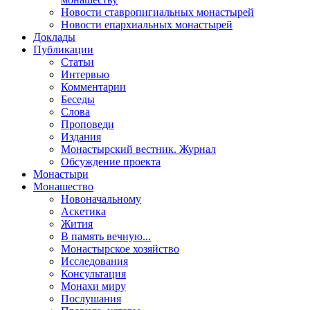
Новости ставропигиальных монастырей
Новости епархиальных монастырей
Доклады
Публикации
Статьи
Интервью
Комментарии
Беседы
Слова
Проповеди
Издания
Монастырский вестник. Журнал
Обсуждение проекта
Монастыри
Монашество
Новоначальному
Аскетика
Жития
В память вечную...
Монастырское хозяйство
Исследования
Консультация
Монахи миру
Послушания