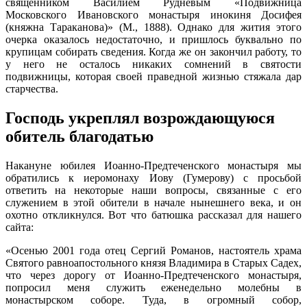
священником Василием Рудневым «Подвижница
Московского Ивановского монастыря инокиня Досифея
(княжна Тараканова)» (М., 1888). Однако для жития этого
очерка оказалось недостаточно, и пришлось буквально по
крупицам собирать сведения. Когда же он закончил работу, то
у него не осталось никаких сомнений в святости
подвижницы, которая своей праведной жизнью стяжала дар
старчества.
Господь укреплял возрождающуюся
обитель благодатью
Накануне юбилея Иоанно-Предтеченского монастыря мы
обратились к иеромонаху Иову (Гумерову) с просьбой
ответить на некоторые наши вопросы, связанные с его
служением в этой обители в начале нынешнего века, и он
охотно откликнулся. Вот что батюшка рассказал для нашего
сайта:
«Осенью 2001 года отец Сергий Романов, настоятель храма
Святого равноапостольного князя Владимира в Старых Садех,
что через дорогу от Иоанно-Предтеченского монастыря,
попросил меня служить еженедельно молебны в
монастырском соборе. Туда, в огромный собор,