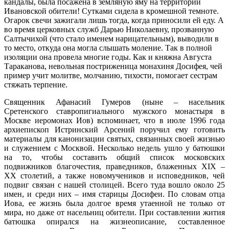
кандалы, была посажена в земляную яму на территории
Ивановской обители! Сутками сидела в кромешной темноте.
Огарок свечи зажигали лишь тогда, когда приносили ей еду. А
во время церковных служб Дарью Николаевну, прозванную
Салтычихой (что стало именем нарицательным), выводили в
то место, откуда она могла слышать моление. Так в полной
изоляции она провела многие годы. Как и княжна Августа
Тараканова, невольная постриженица монахиня Досифея, чей
пример учит молитве, молчанию, тихости, помогает сестрам
стяжать терпение.
Священник Афанасий Гумеров (ныне – насельник
Сретенского ставропигиального мужского монастыря в
Москве иеромонах Иов) вспоминает, что в июле 1996 года
архиепископ Истринский Арсений поручил ему готовить
материалы для канонизации святых, связанных своей жизнью
и служением с Москвой. Несколько недель ушло у батюшки
на то, чтобы составить общий список московских
подвижников благочестия, праведников, блаженных XIX –
XX столетий, а также новомучеников и исповедников, чей
подвиг связан с нашей столицей. Всего туда вошло около 25
имен, и среди них – имя старицы Досифеи. По словам отца
Иова, ее жизнь была долгое время утаенной не только от
мира, но даже от насельниц обители. При составлении жития
батюшка опирался на жизнеописание, составленное