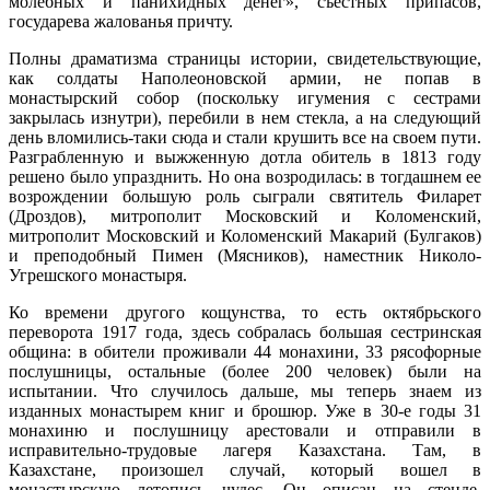
молебных и панихидных денег», съестных припасов,
государева жалованья причту.
Полны драматизма страницы истории, свидетельствующие,
как солдаты Наполеоновской армии, не попав в
монастырский собор (поскольку игумения с сестрами
закрылась изнутри), перебили в нем стекла, а на следующий
день вломились-таки сюда и стали крушить все на своем пути.
Разграбленную и выжженную дотла обитель в 1813 году
решено было упразднить. Но она возродилась: в тогдашнем ее
возрождении большую роль сыграли святитель Филарет
(Дроздов), митрополит Московский и Коломенский,
митрополит Московский и Коломенский Макарий (Булгаков)
и преподобный Пимен (Мясников), наместник Николо-
Угрешского монастыря.
Ко времени другого кощунства, то есть октябрьского
переворота 1917 года, здесь собралась большая сестринская
община: в обители проживали 44 монахини, 33 рясофорные
послушницы, остальные (более 200 человек) были на
испытании. Что случилось дальше, мы теперь знаем из
изданных монастырем книг и брошюр. Уже в 30-е годы 31
монахиню и послушницу арестовали и отправили в
исправительно-трудовые лагеря Казахстана. Там, в
Казахстане, произошел случай, который вошел в
монастырскую летопись чудес. Он описан на стенде,