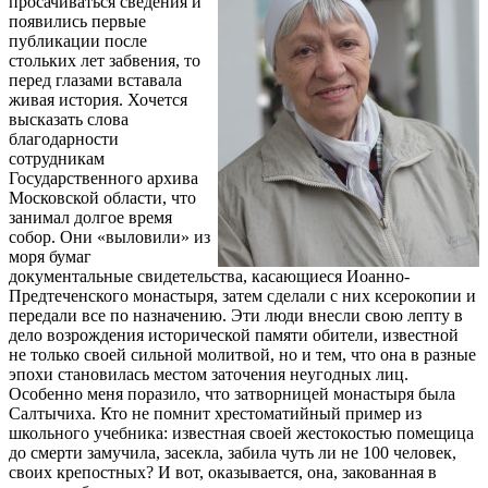
просачиваться сведения и
появились первые
публикации после
стольких лет забвения, то
перед глазами вставала
живая история. Хочется
высказать слова
благодарности
сотрудникам
Государственного архива
Московской области, что
занимал долгое время
собор. Они «выловили» из
моря бумаг
документальные свидетельства, касающиеся Иоанно-
Предтеченского монастыря, затем сделали с них ксерокопии и
передали все по назначению. Эти люди внесли свою лепту в
дело возрождения исторической памяти обители, известной
не только своей сильной молитвой, но и тем, что она в разные
эпохи становилась местом заточения неугодных лиц.
Особенно меня поразило, что затворницей монастыря была
Салтычиха. Кто не помнит хрестоматийный пример из
школьного учебника: известная своей жестокостью помещица
до смерти замучила, засекла, забила чуть ли не 100 человек,
своих крепостных? И вот, оказывается, она, закованная в