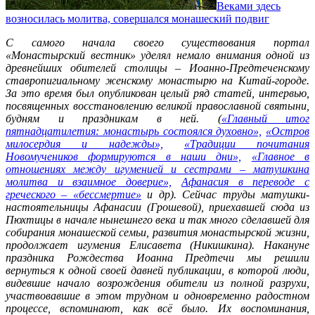
Веками здесь
возносилась молитва, совершался монашеский подвиг
С самого начала своего существования портал
«Монастырский вестник» уделял немало внимания одной из
древнейших обителей столицы – Иоанно-Предтеченскому
ставропигиальному женскому монастырю на Китай-городе.
За это время был опубликован целый ряд статей, интервью,
посвященных восстановлению великой православной святыни,
будням и праздникам в ней. (
«Главный итог
пятнадцатилетия: монастырь состоялся духовно»,
«Остров
милосердия и надежды»,
«Традиции почитания
Новомучеников формируются в наши дни»,
«Главное в
отношениях между игуменией и сестрами – матушкина
молитва и взаимное доверие»,
Афанасия в переводе с
греческого – «бессмертие»
и др). Сейчас труды матушки-
настоятельницы Афанасии (Грошевой), приехавшей сюда из
Пюхтицы в начале нынешнего века и так много сделавшей для
собирания монашеской семьи, развития монастырской жизни,
продолжает игумения Елисавета (Никишкина). Накануне
праздника Рождества Иоанна Предтечи мы решили
вернуться к одной своей давней публикации, в которой люди,
видевшие начало возрождения обители из полной разрухи,
участвовавшие в этом трудном и одновременно радостном
процессе, вспоминают, как всё было. Их воспоминания,