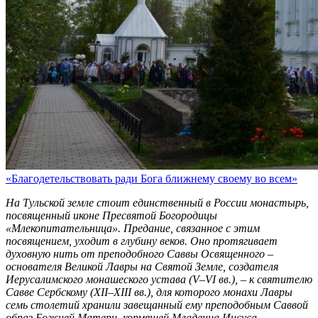
«Благодетельствовать ради Бога ближнему своему во всем»
На Тульской земле стоит единственный в России монастырь,
посвященный иконе Пресвятой Богородицы
«Млекопитательница». Предание, связанное с этим
посвящением, уходит в глубину веков. Оно протягивает
духовную нить от преподобного Саввы Освященного –
основателя Великой Лавры на Святой Земле, создателя
Иерусалимского монашеского устава (V–VI вв.), – к святителю
Савве Сербскому (XII–XIII вв.), для которого монахи Лавры
семь столетий хранили завещанный ему преподобным Саввой
образ Божией Матери, кормящей Младенца Иисуса.