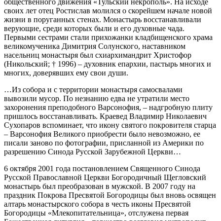
общественного движения «Тульский некрополь». На исходе
своих лет отец Ростислав молился о скорейшем начале новой
жизни в поруганных стенах. Монастырь восстанавливали
верующие, среди которых были и его духовные чада.
Первыми сестрами стали прихожанки кладбищенского храма
великомученика Димитрия Солунского, наставником
насельниц монастыря был схиархимандрит Христофор
(Никольский; † 1996) – духовник епархии, пастырь многих и
многих, доверявших ему свои души.
…Из собора и с территории монастыря самосвалами
вывозили мусор. По незнанию едва не утратили место
захоронения преподобного Варсонофия, – надгробную плиту
пришлось восстанавливать. Краевед Владимир Николаевич
Сухопаров вспоминает, что икону святого покровителя старца
– Варсонофия Великого приобрести было невозможно, ее
писали заново по фотографии, присланной из Америки по
разрешению Синода Русской Зарубежной Церкви…
6 октября 2001 года постановлением Священного Синода
Русской Православной Церкви Богородичный Щегловский
монастырь был преобразован в мужской. В 2007 году на
праздник Покрова Пресвятой Богородицы был вновь освящен
алтарь монастырского собора в честь иконы Пресвятой
Богородицы «Млекопитательница», отслужена первая