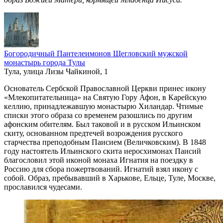
Богородичный Пантелеимонов Щегловский мужской
монастырь города Тулы
Тула, улица Лизы Чайкиной, 1
Основатель Сербской Православной Церкви принес икону
«Млекопитательница» на Святую Гору Афон, в Карейскую
келлию, принадлежавшую монастырю Хиландар. Чтимые
списки этого образа со временем разошлись по другим
афонским обителям. Был таковой и в русском Ильинском
скиту, основанном предтечей возрождения русского
старчества преподобным Паисием (Величковским). В 1848
году настоятель Ильинского скита иеросхимонах Паисий
благословил этой иконой монаха Игнатия на поездку в
Россию для сбора пожертвований. Игнатий взял икону с
собой. Образ, пребывавший в Харькове, Ельце, Туле, Москве,
прославился чудесами.