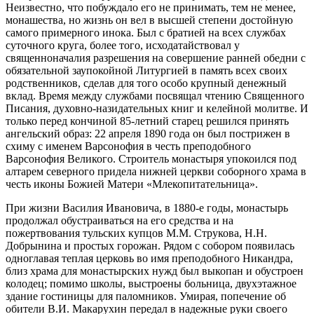
Неизвестно, что побуждало его не принимать, тем не менее,
монашества, но жизнь он вел в высшей степени достойную
самого примерного инока. Был с братией на всех службах
суточного круга, более того, исходатайствовал у
священноначалия разрешения на совершение ранней обедни с
обязательной заупокойной Литургией в память всех своих
родственников, сделав для того особо крупный денежный
вклад. Время между службами посвящал чтению Священного
Писания, духовно-назидательных книг и келейной молитве. И
только перед кончиной 85-летний старец решился принять
ангельский образ: 22 апреля 1890 года он был пострижен в
схиму с именем Варсонофия в честь преподобного
Варсонофия Великого. Строитель монастыря упокоился под
алтарем северного придела нижней церкви соборного храма в
честь иконы Божией Матери «Млекопитательница».
При жизни Василия Ивановича, в 1880-е годы, монастырь
продолжал обустраиваться на его средства и на
пожертвования тульских купцов М.М. Струкова, Н.Н.
Добрынина и простых горожан. Рядом с собором появилась
одноглавая теплая церковь во имя преподобного Никандра,
близ храма для монастырских нужд был выкопан и обустроен
колодец; помимо школы, выстроены больница, двухэтажное
здание гостиницы для паломников. Умирая, попечение об
обители В.И. Макарухин передал в надежные руки своего