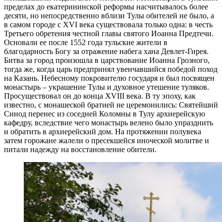
пределах до екатерининской реформы насчитывалось более
десяти, но непосредственно вблизи Тулы обителей не было, а
в самом городе с XVI века существовала только одна: в честь
Третьего обретения честной главы святого Иоанна Предтечи.
Основали ее после 1552 года тульские жители в
благодарность Богу за отражение набега хана Девлет-Гирея.
Битва за город произошла в царствование Иоанна Грозного,
тогда же, когда царь предпринял увенчавшийся победой поход
на Казань. Небесному покровителю государя и был посвящен
монастырь – украшение Тулы и духовное утешение туляков.
Просуществовал он до конца XVIII века. В ту эпоху, как
известно, с монашеской братией не церемонились: Святейший
Синод перенес из соседней Коломны в Тулу архиерейскую
кафедру, вследствие чего монастырь велено было упразднить
и обратить в архиерейский дом. На протяжении полувека
затем горожане жалели о пресекшейся иноческой молитве и
питали надежду на восстановление обители.