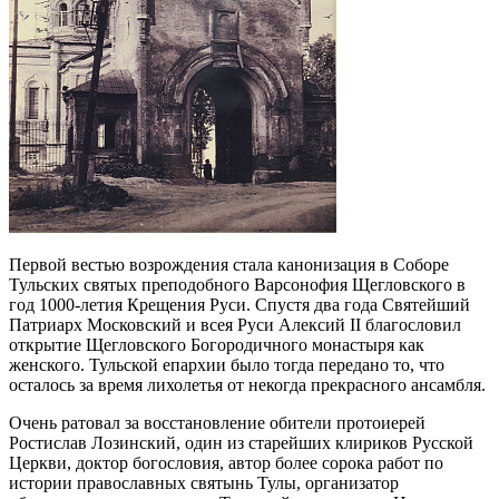
Первой вестью возрождения стала канонизация в Соборе
Тульских святых преподобного Варсонофия Щегловского в
год 1000-летия Крещения Руси. Спустя два года Святейший
Патриарх Московский и всея Руси Алексий II благословил
открытие Щегловского Богородичного монастыря как
женского. Тульской епархии было тогда передано то, что
осталось за время лихолетья от некогда прекрасного ансамбля.
Очень ратовал за восстановление обители протоиерей
Ростислав Лозинский, один из старейших клириков Русской
Церкви, доктор богословия, автор более сорока работ по
истории православных святынь Тулы, организатор