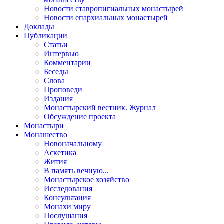
Новости ставропигиальных монастырей
Новости епархиальных монастырей
Доклады
Публикации
Статьи
Интервью
Комментарии
Беседы
Слова
Проповеди
Издания
Монастырский вестник. Журнал
Обсуждение проекта
Монастыри
Монашество
Новоначальному
Аскетика
Жития
В память вечную...
Монастырское хозяйство
Исследования
Консультация
Монахи миру
Послушания