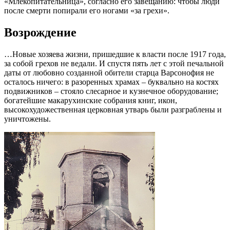
«Млекопитательница», согласно его завещанию: чтобы люди
после смерти попирали его ногами «за грехи».
Возрождение
…Новые хозяева жизни, пришедшие к власти после 1917 года,
за собой грехов не ведали. И спустя пять лет с этой печальной
даты от любовно созданной обители старца Варсонофия не
осталось ничего: в разоренных храмах – буквально на костях
подвижников – стояло слесарное и кузнечное оборудование;
богатейшие макарухинские собрания книг, икон,
высокохудожественная церковная утварь были разграблены и
уничтожены.