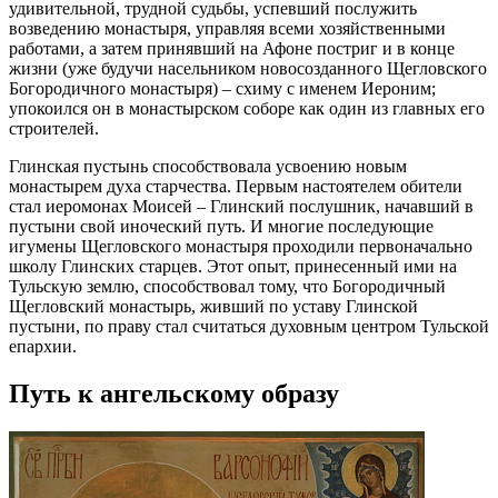
удивительной, трудной судьбы, успевший послужить
возведению монастыря, управляя всеми хозяйственными
работами, а затем принявший на Афоне постриг и в конце
жизни (уже будучи насельником новосозданного Щегловского
Богородичного монастыря) – схиму с именем Иероним;
упокоился он в монастырском соборе как один из главных его
строителей.
Глинская пустынь способствовала усвоению новым
монастырем духа старчества. Первым настоятелем обители
стал иеромонах Моисей – Глинский послушник, начавший в
пустыни свой иноческий путь. И многие последующие
игумены Щегловского монастыря проходили первоначально
школу Глинских старцев. Этот опыт, принесенный ими на
Тульскую землю, способствовал тому, что Богородичный
Щегловский монастырь, живший по уставу Глинской
пустыни, по праву стал считаться духовным центром Тульской
епархии.
Путь к ангельскому образу