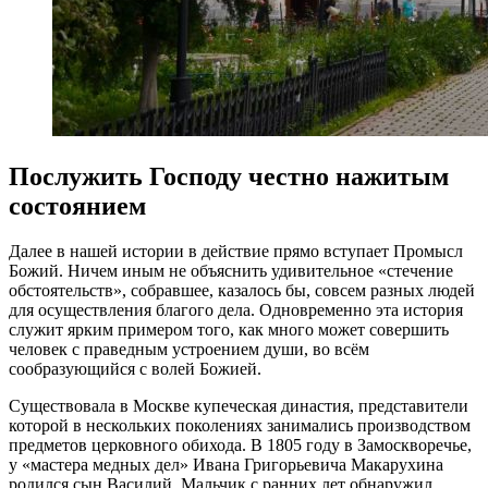
Послужить Господу честно нажитым
состоянием
Далее в нашей истории в действие прямо вступает Промысл
Божий. Ничем иным не объяснить удивительное «стечение
обстоятельств», собравшее, казалось бы, совсем разных людей
для осуществления благого дела. Одновременно эта история
служит ярким примером того, как много может совершить
человек с праведным устроением души, во всём
сообразующийся с волей Божией.
Существовала в Москве купеческая династия, представители
которой в нескольких поколениях занимались производством
предметов церковного обихода. В 1805 году в Замоскворечье,
у «мастера медных дел» Ивана Григорьевича Макарухина
родился сын Василий. Мальчик с ранних лет обнаружил