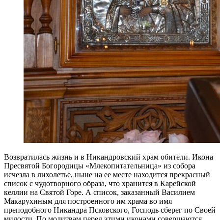
Возвратилась жизнь и в Никандровский храм обители. Икона
Пресвятой Богородицы «Млекопитательница» из собора
исчезла в лихолетье, ныне на ее месте находится прекрасный
список с чудотворного образа, что хранится в Карейской
келлии на Святой Горе. А список, заказанный Василием
Макарухиным для построенного им храма во имя
преподобного Никандра Псковского, Господь сберег по Своей
милости. По молитвам перед этими иконами совершаются