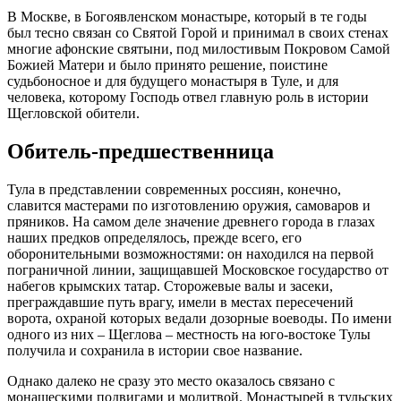
В Москве, в Богоявленском монастыре, который в те годы
был тесно связан со Святой Горой и принимал в своих стенах
многие афонские святыни, под милостивым Покровом Самой
Божией Матери и было принято решение, поистине
судьбоносное и для будущего монастыря в Туле, и для
человека, которому Господь отвел главную роль в истории
Щегловской обители.
Обитель-предшественница
Тула в представлении современных россиян, конечно,
славится мастерами по изготовлению оружия, самоваров и
пряников. На самом деле значение древнего города в глазах
наших предков определялось, прежде всего, его
оборонительными возможностями: он находился на первой
пограничной линии, защищавшей Московское государство от
набегов крымских татар. Сторожевые валы и засеки,
преграждавшие путь врагу, имели в местах пересечений
ворота, охраной которых ведали дозорные воеводы. По имени
одного из них – Щеглова – местность на юго-востоке Тулы
получила и сохранила в истории свое название.
Однако далеко не сразу это место оказалось связано с
монашескими подвигами и молитвой. Монастырей в тульских