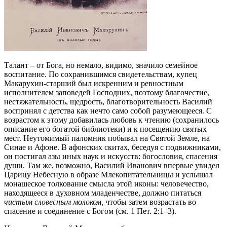
Талант – от Бога, но немало, видимо, значило семейное
воспитание. По сохранившимся свидетельствам, купец
Макарухин-старший был искренним и ревностным
исполнителем заповедей Господних, поэтому благочестие,
нестяжательность, щедрость, благотворительность Василий
воспринял с детства как нечто само собой разумеющееся. С
возрастом к этому добавилась любовь к чтению (сохранилось
описание его богатой библиотеки) и к посещению святых
мест. Неутомимый паломник побывал на Святой Земле, на
Синае и Афоне. В афонских скитах, беседуя с подвижниками,
он постигал азы иных наук и искусств: богословия, спасения
души. Там же, возможно, Василий Иванович впервые увидел
Царицу Небесную в образе Млекопитательницы и услышал
монашеское толкование смысла этой иконы: человечество,
находящееся в духовном младенчестве, должно питаться
чистым словесным молоком,
чтобы
затем возрастать во
спасение и соединение с Богом (см. 1 Пет. 2:1–3).