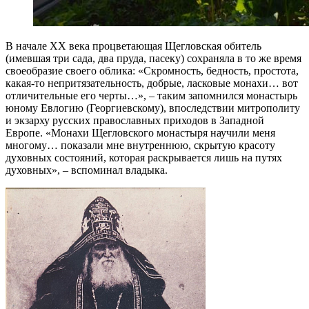
В начале ХХ века процветающая Щегловская обитель
(имевшая три сада, два пруда, пасеку) сохраняла в то же время
своеобразие своего облика: «Скромность, бедность, простота,
какая-то непритязательность, добрые, ласковые монахи… вот
отличительные его черты…», – таким запомнился монастырь
юному Евлогию (Георгиевскому), впоследствии митрополиту
и экзарху русских православных приходов в Западной
Европе. «Монахи Щегловского монастыря научили меня
многому… показали мне внутреннюю, скрытую красоту
духовных состояний, которая раскрывается лишь на путях
духовных», – вспоминал владыка.