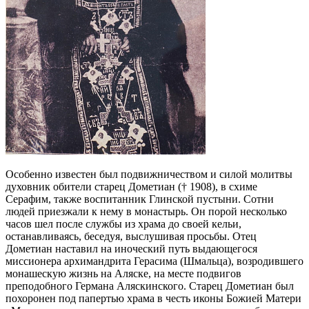
Особенно известен был подвижничеством и силой молитвы
духовник обители старец Дометиан († 1908), в схиме
Серафим, также воспитанник Глинской пустыни. Сотни
людей приезжали к нему в монастырь. Он порой несколько
часов шел после службы из храма до своей кельи,
останавливаясь, беседуя, выслушивая просьбы. Отец
Дометиан наставил на иноческий путь выдающегося
миссионера архимандрита Герасима (Шмальца), возродившего
монашескую жизнь на Аляске, на месте подвигов
преподобного Германа Аляскинского. Старец Дометиан был
похоронен под папертью храма в честь иконы Божией Матери