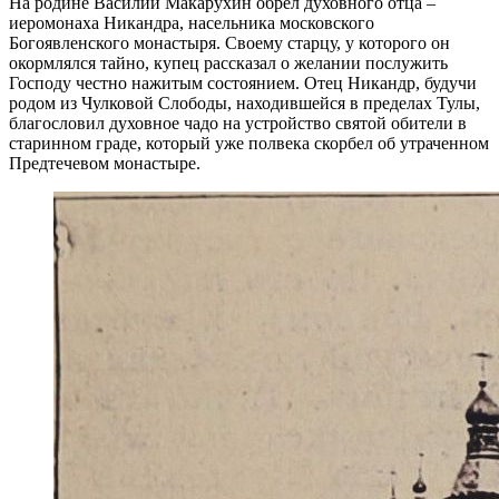
На родине Василий Макарухин обрел духовного отца –
иеромонаха Никандра, насельника московского
Богоявленского монастыря. Своему старцу, у которого он
окормлялся тайно, купец рассказал о желании послужить
Господу честно нажитым состоянием. Отец Никандр, будучи
родом из Чулковой Слободы, находившейся в пределах Тулы,
благословил духовное чадо на устройство святой обители в
старинном граде, который уже полвека скорбел об утраченном
Предтечевом монастыре.