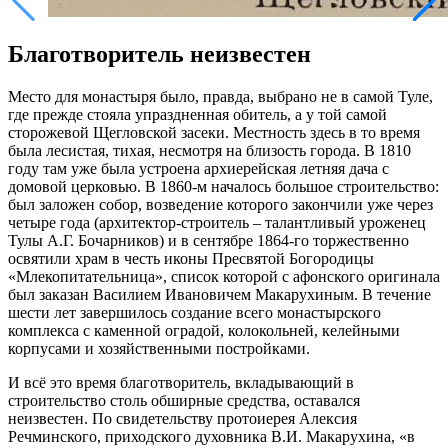
Благотворитель неизвестен
Место для монастыря было, правда, выбрано не в самой Туле,
где прежде стояла упраздненная обитель, а у той самой
сторожевой Щегловской засеки. Местность здесь в то время
была лесистая, тихая, несмотря на близость города. В 1810
году там уже была устроена архиерейская летняя дача с
домовой церковью. В 1860-м началось большое строительство:
был заложен собор, возведение которого закончили уже через
четыре года (архитектор-строитель – талантливый уроженец
Тулы А.Г. Бочарников) и в сентябре 1864-го торжественно
освятили храм в честь иконы Пресвятой Богородицы
«Млекопитательница», список которой с афонского оригинала
был заказан Василием Ивановичем Макарухиным. В течение
шести лет завершилось создание всего монастырского
комплекса с каменной оградой, колокольней, келейными
корпусами и хозяйственными постройками.
И всё это время благотворитель, вкладывающий в
строительство столь обширные средства, оставался
неизвестен. По свидетельству протоиерея Алексия
Речминского, приходского духовника В.И. Макарухина, «в