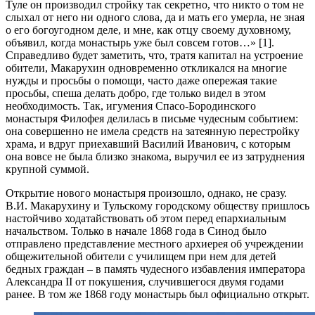
Туле он производил стройку так секретно, что никто о том не
слыхал от него ни одного слова, да и мать его умерла, не зная
о его богоугодном деле, и мне, как отцу своему духовному,
объявил, когда монастырь уже был совсем готов…» [1].
Справедливо будет заметить, что, тратя капитал на устроение
обители, Макарухин одновременно откликался на многие
нужды и просьбы о помощи, часто даже опережая такие
просьбы, спеша делать добро, где только видел в этом
необходимость. Так, игумения Спасо-Бородинского
монастыря Филофея делилась в письме чудесным событием:
она совершенно не имела средств на затеянную перестройку
храма, и вдруг приехавший Василий Иванович, с которым
она вовсе не была близко знакома, выручил ее из затруднения
крупной суммой.
Открытие нового монастыря произошло, однако, не сразу.
В.И. Макарухину и Тульскому городскому обществу пришлось
настойчиво ходатайствовать об этом перед епархиальным
начальством. Только в начале 1868 года в Синод было
отправлено представление местного архиерея об учреждении
общежительной обители с училищем при нем для детей
бедных граждан – в память чудесного избавления императора
Александра II от покушения, случившегося двумя годами
ранее. В том же 1868 году монастырь был официально открыт.