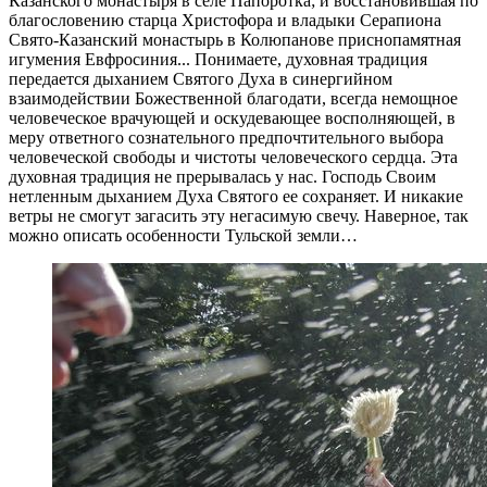
Казанского монастыря в селе Папоротка; и восстановившая по
благословению старца Христофора и владыки Серапиона
Свято-Казанский монастырь в Колюпанове приснопамятная
игумения Евфросиния... Понимаете, духовная традиция
передается дыханием Святого Духа в синергийном
взаимодействии Божественной благодати, всегда немощное
человеческое врачующей и оскудевающее восполняющей, в
меру ответного сознательного предпочтительного выбора
человеческой свободы и чистоты человеческого сердца. Эта
духовная традиция не прерывалась у нас. Господь Своим
нетленным дыханием Духа Святого ее сохраняет. И никакие
ветры не смогут загасить эту негасимую свечу. Наверное, так
можно описать особенности Тульской земли…