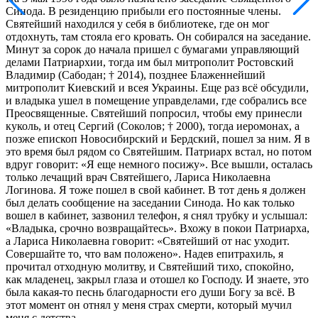
Синода. В резиденцию прибыли его постоянные члены.
Святейший находился у себя в библиотеке, где он мог
отдохнуть, там стояла его кровать. Он собирался на заседание.
Минут за сорок до начала пришел с бумагами управляющий
делами Патриархии, тогда им был митрополит Ростовский
Владимир (Сабодан; † 2014), позднее Блаженнейший
митрополит Киевский и всея Украины. Еще раз всё обсудили,
и владыка ушел в помещение управделами, где собрались все
Преосвященные. Святейший попросил, чтобы ему принесли
куколь, и отец Сергий (Соколов; † 2000), тогда иеромонах, а
позже епископ Новосибирский и Бердский, пошел за ним. Я в
это время был рядом со Святейшим. Патриарх встал, но потом
вдруг говорит: «Я еще немного посижу». Все вышли, осталась
только лечащий врач Святейшего, Лариса Николаевна
Логинова. Я тоже пошел в свой кабинет. В тот день я должен
был делать сообщение на заседании Синода. Но как только
вошел в кабинет, зазвонил телефон, я снял трубку и услышал:
«Владыка, срочно возвращайтесь». Вхожу в покои Патриарха,
а Лариса Николаевна говорит: «Святейший от нас уходит.
Совершайте то, что вам положено». Надев епитрахиль, я
прочитал отходную молитву, и Святейший тихо, спокойно,
как младенец, закрыл глаза и отошел ко Господу. И знаете, это
была какая-то песнь благодарности его души Богу за всё. В
этот момент он отнял у меня страх смерти, который мучил
меня с детства.