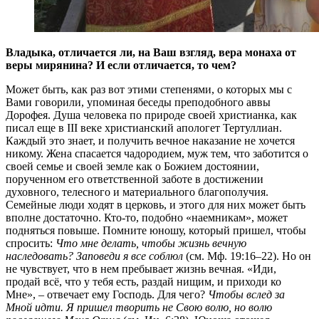
Владыка, отличается ли, на Ваш взгляд, вера монаха от
веры мирянина? И если отличается, то чем?
Может быть, как раз вот этими степенями, о которых мы с
Вами говорили, упоминая беседы преподобного аввы
Дорофея. Душа человека по природе своей христианка, как
писал еще в III веке христианский апологет Тертуллиан.
Каждый это знает, и получить вечное наказание не хочется
никому. Жена спасается чадородием, муж тем, что заботится о
своей семье и своей земле как о Божием достоянии,
порученном его ответственной заботе в достижении
духовного, телесного и материального благополучия.
Семейные люди ходят в церковь, и этого для них может быть
вполне достаточно. Кто-то, подобно «наемникам», может
подняться повыше. Помните юношу, который пришел, чтобы
спросить:
Что мне делать, чтобы жизнь вечную
наследовать? Заповеди я все соблюл
(см. Мф. 19:16–22). Но он
не чувствует, что в нем пребывает жизнь вечная. «Иди,
продай всё, что у тебя есть, раздай нищим, и приходи ко
Мне», – отвечает ему Господь. Для чего?
Чтобы вслед за
Мной идти. Я пришел творить не Свою волю, но волю