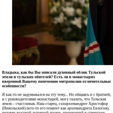
Владыка, как бы Вы описали духовный облик Тульской
земли и тульских обителей? Есть ли в монастырях
вверенной Вашему попечению митрополии отличительные
особенности?
Я как-то не задумывался на эту тему... Но общаясь и с братией,
и с руководителями монастырей, могу сказать, что Тульская
земля – счастливая. Наш старец, схиархимандрит Христофор
(Никольский) (кто-то его помнит как архимандрита Евлогия),
человек высокой духовной жизни, прошедший в советские