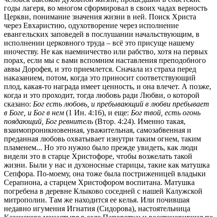
годы лагеря, во многом сформировал в своих чадах верность
Церкви, понимание значения жизни в ней. Поиск Христа
через Евхаристию, одухотворение через исполнение
евангельских заповедей в послушании начальствующим, в
исполнении церковного труда – всё это присуще нашему
иночеству. Не как наемничество или рабство, хотя на первых
порах, если мы с вами вспомним наставления преподобного
аввы Дорофея, и это приемлется. Сначала из страха перед
наказанием, потом, когда это приносит соответствующий
плод, какая-то награда имеет ценность, и она влечет. А позже,
когда и это проходит, тогда любовь ради Любви, о которой
сказано:
Бог есть любовь, и пребывающий в любви пребывает
в Боге, и Бог в нем
(1 Ин. 4:16), и еще:
Бог твой, есть огонь
поядающий, Бог ревнитель
(Втор. 4:24). Именно такая,
взаимопроникновенная, уважительная, самозабвенная и
преданная любовь охватывает изнутри таким огнем, таким
пламенем... Но это нужно было прежде увидеть, как люди
видели это в старце Христофоре, чтобы возжелать такой
жизни. Были у нас и духоносные старицы, такие как матушка
Сепфора. По-моему, она тоже была постриженицей владыки
Серапиона, а старцем Христофором воспитана. Матушка
погребена в деревне Клыково соседней с нашей Калужской
митрополии. Там же находится ее келья. Или почившая
недавно игумения Игнатия (Сидорова), настоятельница