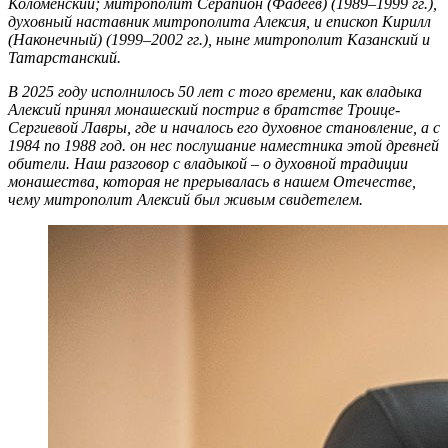
Коломенский; митрополит Серапион (Фадеев) (1989–1999 гг.),
духовный наставник митрополита Алексия, и епископ Кирилл
(Наконечный) (1999–2002 гг.), ныне митрополит Казанский и
Татарстанский.
В 2025 году исполнилось 50 лет с того времени, как владыка
Алексий принял монашеский постриг в братстве Троице-
Сергиевой Лавры, где и началось его духовное становление, а с
1984 по 1988 год. он нес послушание наместника этой древней
обители. Наш разговор с владыкой – о духовной традиции
монашества, которая не прерывалась в нашем Отечестве,
чему митрополит Алексий был живым свидетелем.