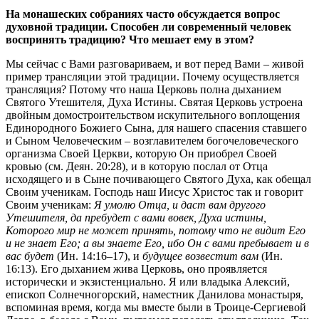
На монашеских собраниях часто обсуждается вопрос
духовной традиции. Способен ли современный человек
воспринять традицию? Что мешает ему в этом?
Мы сейчас с Вами разговариваем, и вот перед Вами – живой
пример трансляции этой традиции. Почему осуществляется
трансляция? Потому что наша Церковь полна дыханием
Святого Утешителя, Духа Истины. Святая Церковь устроена
двойным домостроительством искупительного воплощения
Единородного Божиего Сына, для нашего спасения ставшего
и Сыном Человеческим – возглавителем богочеловеческого
организма Своей Церкви, которую Он приобрел Своей
кровью (см. Деян. 20:28), и в которую послал от Отца
исходящего и в Сыне почивающего Святого Духа, как обещал
Своим ученикам. Господь наш Иисус Христос так и говорит
Своим ученикам:
Я умолю Отца, и даст вам другого
Утешителя, да пребудет с вами вовек, Духа истины,
Которого мир не может принять, потому что не видит Его
и не знает Его; а вы знаете Его, ибо Он с вами пребывает и в
вас будет
(Ин. 14:16–17), и
будущее возвестит вам
(Ин.
16:13). Его дыханием жива Церковь, оно проявляется
исторически и экзистенциально. Я или владыка Алексий,
епископ Солнечногорский, наместник Данилова монастыря,
вспоминая время, когда мы вместе были в Троице-Сергиевой