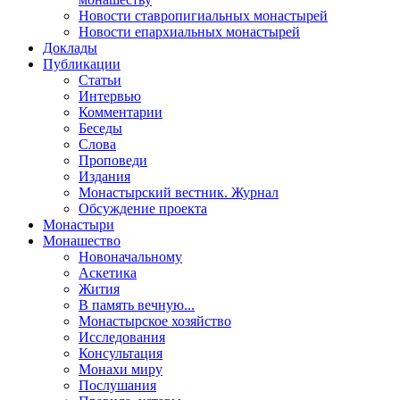
Новости ставропигиальных монастырей
Новости епархиальных монастырей
Доклады
Публикации
Статьи
Интервью
Комментарии
Беседы
Слова
Проповеди
Издания
Монастырский вестник. Журнал
Обсуждение проекта
Монастыри
Монашество
Новоначальному
Аскетика
Жития
В память вечную...
Монастырское хозяйство
Исследования
Консультация
Монахи миру
Послушания