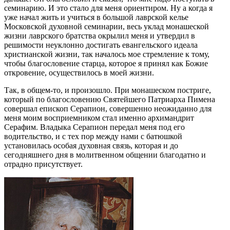
семинарию. И это стало для меня ориентиром. Ну а когда я
уже начал жить и учиться в большой лаврской келье
Московской духовной семинарии, весь уклад монашеской
жизни лаврского братства окрылил меня и утвердил в
решимости неуклонно достигать евангельского идеала
христианской жизни, так началось мое стремление к тому,
чтобы благословение старца, которое я принял как Божие
откровение, осуществилось в моей жизни.
Так, в общем-то, и произошло. При монашеском постриге,
который по благословению Святейшего Патриарха Пимена
совершал епископ Серапион, совершенно неожиданно для
меня моим восприемником стал именно архимандрит
Серафим. Владыка Серапион передал меня под его
водительство, и с тех пор между нами с батюшкой
установилась особая духовная связь, которая и до
сегодняшнего дня в молитвенном общении благодатно и
отрадно присутствует.