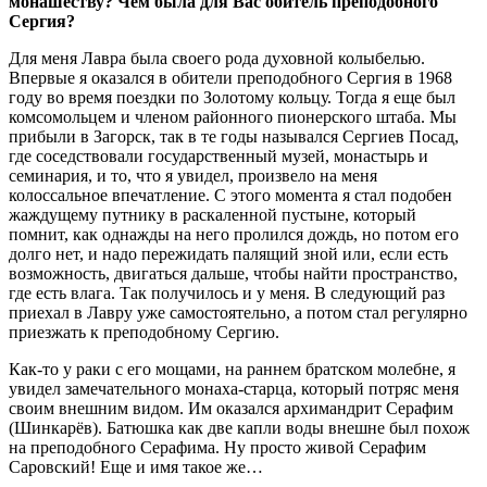
монашеству? Чем была для Вас обитель преподобного
Сергия?
Для меня Лавра была своего рода духовной колыбелью.
Впервые я оказался в обители преподобного Сергия в 1968
году во время поездки по Золотому кольцу. Тогда я еще был
комсомольцем и членом районного пионерского штаба. Мы
прибыли в Загорск, так в те годы назывался Сергиев Посад,
где соседствовали государственный музей, монастырь и
семинария, и то, что я увидел, произвело на меня
колоссальное впечатление. С этого момента я стал подобен
жаждущему путнику в раскаленной пустыне, который
помнит, как однажды на него пролился дождь, но потом его
долго нет, и надо пережидать палящий зной или, если есть
возможность, двигаться дальше, чтобы найти пространство,
где есть влага. Так получилось и у меня. В следующий раз
приехал в Лавру уже самостоятельно, а потом стал регулярно
приезжать к преподобному Сергию.
Как-то у раки с его мощами, на раннем братском молебне, я
увидел замечательного монаха-старца, который потряс меня
своим внешним видом. Им оказался архимандрит Серафим
(Шинкарёв). Батюшка как две капли воды внешне был похож
на преподобного Серафима. Ну просто живой Серафим
Саровский! Еще и имя такое же…