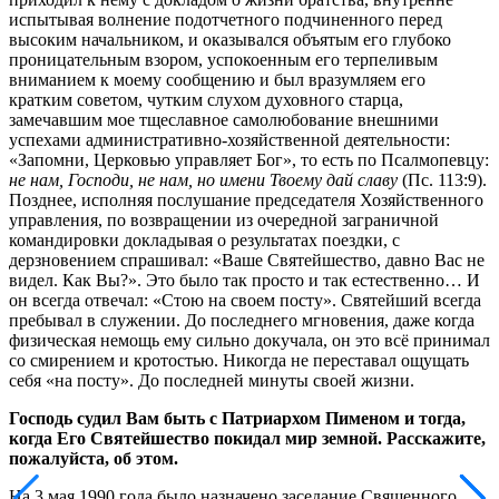
испытывая волнение подотчетного подчиненного перед
высоким начальником, и оказывался объятым его глубоко
проницательным взором, успокоенным его терпеливым
вниманием к моему сообщению и был вразумляем его
кратким советом, чутким слухом духовного старца,
замечавшим мое тщеславное самолюбование внешними
успехами административно-хозяйственной деятельности:
«Запомни, Церковью управляет Бог», то есть по Псалмопевцу:
не нам, Господи, не нам, но имени Твоему дай славу
(Пс. 113:9).
Позднее, исполняя послушание председателя Хозяйственного
управления, по возвращении из очередной заграничной
командировки докладывая о результатах поездки, с
дерзновением спрашивал: «Ваше Святейшество, давно Вас не
видел. Как Вы?». Это было так просто и так естественно… И
он всегда отвечал: «Стою на своем посту». Святейший всегда
пребывал в служении. До последнего мгновения, даже когда
физическая немощь ему сильно докучала, он это всё принимал
со смирением и кротостью. Никогда не переставал ощущать
себя «на посту». До последней минуты своей жизни.
Господь судил Вам быть с Патриархом Пименом и тогда,
когда Его Святейшество покидал мир земной. Расскажите,
пожалуйста, об этом.
На 3 мая 1990 года было назначено заседание Священного