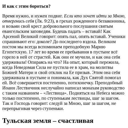
И как с этим бороться?
Время нужно, и нужен подвиг.
Если кто хочет идти за Мною,
отвергнись себя
(Лк. 9:23), в грехах рожденного беззаконника,
и возьми свой крест добровольного послушания святым
евангельским заповедям. Будешь падать – вставай! Как
Арсений Великий говорит: опять пал, опять вставай. Ученики
спрашивают его: доколе? До последнего вздоха. Великим
постом мы всегда вспоминаем преподобную Марию
Египетскую. 17 лет во время ее пребывания в пустыне всё
горело в ней от страстей. Как они ее мучили, и как она себя
удерживала! Опираясь на что? На опыт, который пережила,
когда Неведомая Сила не пустила ее в храм, на молитвы
Божией Матери и свой отклик на Ее призыв. Этим она себя
удерживала в пустыне и понимала, как Дух Святой помогал
ей. Всё совершается постепенно, потихонечку. Преподобный
Иоанн Лествичник неслучайно написал монахам руководство
с таким названием – «Лествица». Подняться на Небеса можно
только постепенно, по ступенькам лествицы, шаг за шагом.
Так и Господь говорит: следуй за Мною, шаг за шагом, не
перепрыгивая через ступеньки.
Тульская земля – счастливая