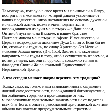
Та молодежь, которую в свое время мы принимали в Лавру,
постригали в монашество, которой давали усвоенные от
наших предшественников наставления по основам духовной
монашеской жизни, позже начала подвизаться в
возрождавшихся из руин монастырях – в Даниловом,
Оптиной пустыни, на Валааме, в нашем братстве
Пантелеимонова монастыря на Афоне. И монашество, и
Церковь возрождались дыханием Духа Святого. Если бы не
Он, сколько ни трудись, по слову Христову:
Без Меня не
можете делать ничего
(Ин. 15:5). Захотеть и, захотевши,
направить свои труды к тому, чтобы осуществить желаемое, а
потом увидеть, как они плодоносят, возможно только от
благодати Святой Живоначальной Единосущной и
Нераздельной Троицы.
А что сегодня мешает людям перенять эту традицию?
Только самость, только наша самонадеянность, ощущение
ложной самодостаточности, порождающей богонечувствие,
богозабвение, гордыню и происходящие от них
многоразличные мучительные зависимости не от подателя
всех благ Бога, в опыте православной христианской аскетики
обычно называемые предосудительными страстями.