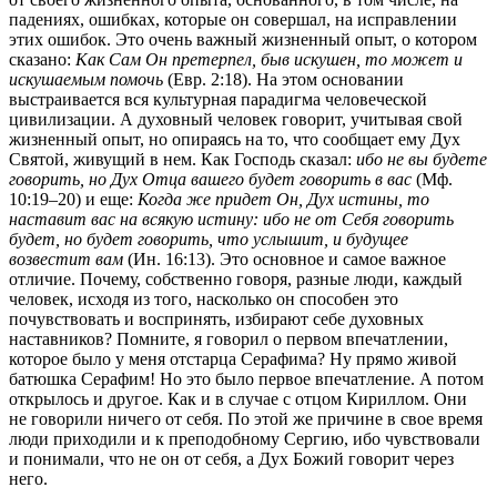
падениях, ошибках, которые он совершал, на исправлении
этих ошибок. Это очень важный жизненный опыт, о котором
сказано:
Как Сам Он претерпел, быв искушен, то может и
искушаемым помочь
(Евр. 2:18). На этом основании
выстраивается вся культурная парадигма человеческой
цивилизации. А духовный человек говорит, учитывая свой
жизненный опыт, но опираясь на то, что сообщает ему Дух
Святой, живущий в нем. Как Господь сказал:
ибо не вы будете
говорить, но Дух Отца вашего будет говорить в вас
(Мф.
10:19–20) и еще:
Когда же придет Он, Дух истины, то
наставит вас на всякую истину: ибо не от Себя говорить
будет, но будет говорить, что услышит, и будущее
возвестит вам
(Ин. 16:13).
Это основное и самое важное
отличие. Почему, собственно говоря, разные люди, каждый
человек, исходя из того, насколько он способен это
почувствовать и воспринять, избирают себе духовных
наставников? Помните, я говорил о первом впечатлении,
которое было у меня отстарца Серафима? Ну прямо живой
батюшка Серафим! Но это было первое впечатление. А потом
открылось и другое. Как и в случае с отцом Кириллом. Они
не говорили ничего от себя. По этой же причине в свое время
люди приходили и к преподобному Сергию, ибо чувствовали
и понимали, что не он от себя, а Дух Божий говорит через
него.