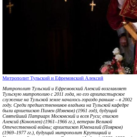
Митрополит Тульский и Ефремовский Алексий
Митрополит Тульский и Ефремовский Алексий возглавляет
Тульскую митрополию с 2011 года, но его архипастырское
служение на Тульской земле началось гораздо раньше – в 2002
году. Среди предшественников владыки на Тульской кафедре
были архиепископ Пимен (Извеков) (1961 год), будущий
Святейший Патриарх Московский и всея Руси; епископ
Алексий (Коноплев) (1961–1966 гг.), ветеран Великой
Отечественной войны; архиепископ Ювеналий (Поярков)
(1969–1977 гг.), будущий митрополит Крутицкий и