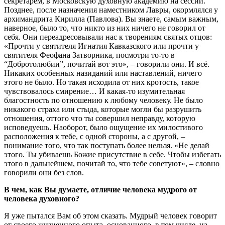
секретарем, в Московскую духовную академию на сессии.
Позднее, после назначения наместником Лавры, окормлялся у
архимандрита Кирилла (Павлова). Вы знаете, самым важным,
наверное, было то, что никто из них ничего не говорил от
себя. Они переадресовывали нас к творениям святых отцов:
«Прочти у святителя Игнатия Кавказского или прочти у
святителя Феофана Затворника, посмотри то-то в
“Добротолюбии”, почитай вот это», – говорили они. И всё.
Никаких особенных назиданий или наставлений, ничего
этого не было. Но такая исходила от них кротость, такое
чувствовалось смирение… И какая-то изумительная
благостность по отношению к любому человеку. Не было
никакого страха или стыда, которые могли бы разрушить
отношения, оттого что ты совершил неправду, которую
исповедуешь. Наоборот, было ощущение их милостивого
расположения к тебе, с одной стороны, а с другой, –
понимание того, что так поступать более нельзя. «Не делай
этого. Ты убиваешь Божие присутствие в себе. Чтобы избегать
этого в дальнейшем, почитай то, что тебе советуют», – словно
говорили они без слов.
В чем, как Вы думаете, отличие человека мудрого от
человека духовного?
Я уже пытался Вам об этом сказать. Мудрый человек говорит
от своего жизненного опыта, основанного, в том числе, на