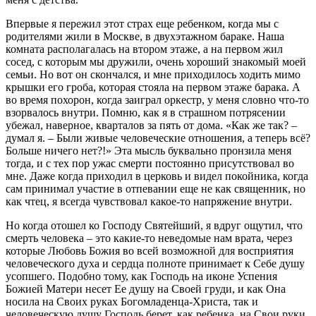
Впервые я пережил этот страх еще ребенком, когда мы с
родителями жили в Москве, в двухэтажном бараке. Наша
комната располагалась на втором этаже, а на первом жил
сосед, с которым мы дружили, очень хороший знакомый моей
семьи. Но вот он скончался, и мне приходилось ходить мимо
крышки его гроба, которая стояла на первом этаже барака. А
во время похорон, когда заиграл оркестр, у меня словно что-то
взорвалось внутри. Помню, как я в страшном потрясении
убежал, наверное, кварталов за пять от дома. «Как же так? –
думал я. – Были живые человеческие отношения, а теперь всё?
Больше ничего нет?!» Эта мысль буквально пронзила меня
тогда, и с тех пор ужас смерти постоянно присутствовал во
мне. Даже когда приходил в церковь и видел покойника, когда
сам принимал участие в отпевании еще не как священник, но
как чтец, я всегда чувствовал какое-то напряжение внутри.
Но когда отошел ко Господу Святейший, я вдруг ощутил, что
смерть человека – это какие-то неведомые нам врата, через
которые Любовь Божия во всей возможной для восприятия
человеческого духа и сердца полноте принимает к Себе душу
усопшего. Подобно тому, как Господь на иконе Успения
Божией Матери несет Ее душу на Своей груди, и как Она
носила на Своих руках Богомладенца-Христа, так и
человеческую душу Господь берет, как ребенка, на Свои руки.