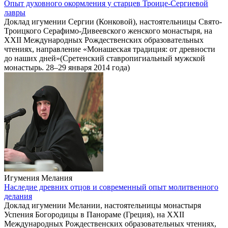
Опыт духовного окормления у старцев Троице-Сергиевой
лавры
Доклад игумении Сергии (Конковой), настоятельницы Свято-
Троицкого Серафимо-Дивеевского женского монастыря, на
XXII Международных Рождественских образовательных
чтениях, направление «Монашеская традиция: от древности
до наших дней»(Сретенский ставропигиальный мужской
монастырь. 28–29 января 2014 года)
Игумения Мелания
Наследие древних отцов и современный опыт молитвенного
делания
Доклад игумении Мелании, настоятельницы монастыря
Успения Богородицы в Панораме (Греция), на XXII
Международных Рождественских образовательных чтениях,