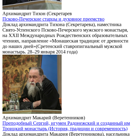
Архимандрит Тихон (Секретарев
Псково-Печерские старцы и духовное преемство
Доклад архимандрита Тихона (Секретарева), наместника
Свято-Успенского Псково-Печерского мужского монастыря,
на XXII Международных Рождественских образовательных
чтениях, направление «Монашеская традиция: от древности
до наших дней»(Сретенский ставропигиальный мужской
монастырь. 28–29 января 2014 года)
Архимандрит Макарий (Веретенников)
Преподобный Сергий, игумен Радонежский и созданный им
Троицкий монастырь (История, традиции и современность)
Доклад архимандрита Макария (Веретенникова), насельника