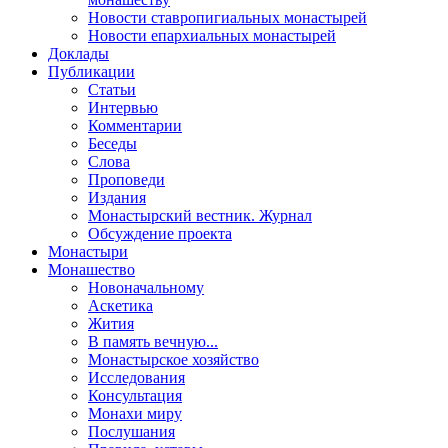
Новости ставропигиальных монастырей
Новости епархиальных монастырей
Доклады
Публикации
Статьи
Интервью
Комментарии
Беседы
Слова
Проповеди
Издания
Монастырский вестник. Журнал
Обсуждение проекта
Монастыри
Монашество
Новоначальному
Аскетика
Жития
В память вечную...
Монастырское хозяйство
Исследования
Консультация
Монахи миру
Послушания