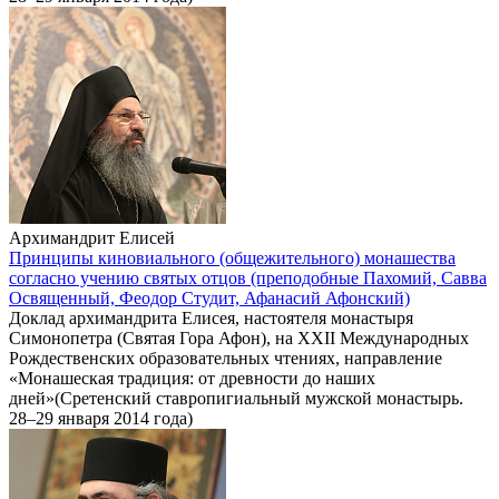
Архимандрит Елисей
Принципы киновиального (общежительного) монашества
согласно учению святых отцов (преподобные Пахомий, Савва
Освященный, Феодор Студит, Афанасий Афонский)
Доклад архимандрита Елисея, настоятеля монастыря
Симонопетра (Святая Гора Афон), на XXII Международных
Рождественских образовательных чтениях, направление
«Монашеская традиция: от древности до наших
дней»(Сретенский ставропигиальный мужской монастырь.
28–29 января 2014 года)