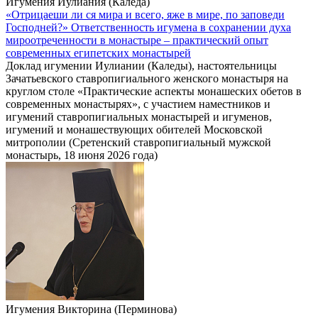
Игумения Иулиания (Каледа)
«Отрицаеши ли ся мира и всего, яже в мире, по заповеди
Господней?» Ответственность игумена в сохранении духа
мироотреченности в монастыре – практический опыт
современных египетских монастырей
Доклад игумении Иулиании (Каледы), настоятельницы
Зачатьевского ставропигиального женского монастыря на
круглом столе «Практические аспекты монашеских обетов в
современных монастырях», с участием наместников и
игумений ставропигиальных монастырей и игуменов,
игумений и монашествующих обителей Московской
митрополии (Сретенский ставропигиальный мужской
монастырь, 18 июня 2026 года)
Игумения Викторина (Перминова)