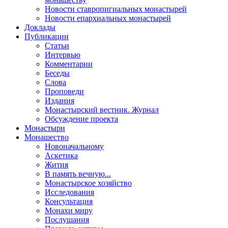
Новости ставропигиальных монастырей
Новости епархиальных монастырей
Доклады
Публикации
Статьи
Интервью
Комментарии
Беседы
Слова
Проповеди
Издания
Монастырский вестник. Журнал
Обсуждение проекта
Монастыри
Монашество
Новоначальному
Аскетика
Жития
В память вечную...
Монастырское хозяйство
Исследования
Консультация
Монахи миру
Послушания