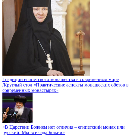
Традиции египетского монашества в современном мире
/Круглый стол «Практические аспекты монашеских обетов в
современных монастырях»
«В Царствии Божием нет отличия – египетский монах или
русский. Мы все чада Божии»