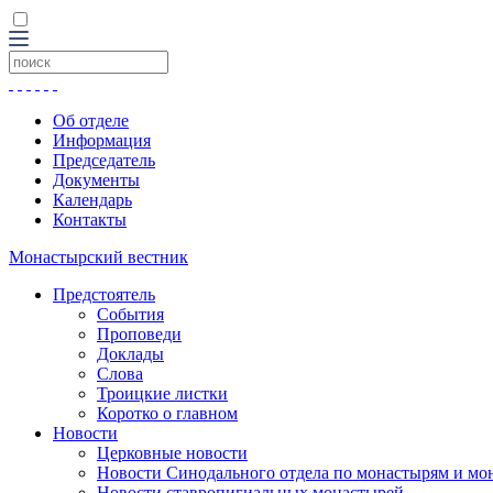
Об отделе
Информация
Председатель
Документы
Календарь
Контакты
Монастырский вестник
Предстоятель
События
Проповеди
Доклады
Слова
Троицкие листки
Коротко о главном
Новости
Церковные новости
Новости Синодального отдела по монастырям и мо
Новости ставропигиальных монастырей