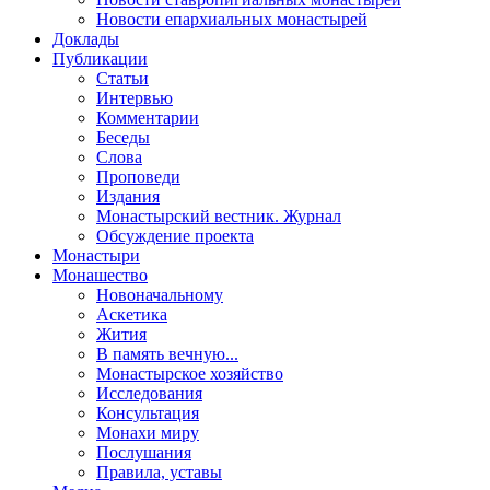
Новости епархиальных монастырей
Доклады
Публикации
Статьи
Интервью
Комментарии
Беседы
Слова
Проповеди
Издания
Монастырский вестник. Журнал
Обсуждение проекта
Монастыри
Монашество
Новоначальному
Аскетика
Жития
В память вечную...
Монастырское хозяйство
Исследования
Консультация
Монахи миру
Послушания
Правила, уставы