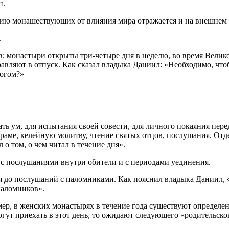
н.
ию монашествующих от влияния мира отражается и на внешнем у
.
монастыри открыты три-четыре дня в неделю, во время Великог
авляют в отпуск. Как сказал владыка Даниил: «Необходимо, чт
Богом?»
ть ум, для испытания своей совести, для личного покаяния пере
аме, келейную молитву, чтение святых отцов, послушания. Отде
 том, о чем читал в течение дня».
 с послушаниями внутри обители и с периодами уединения.
 до послушаний с паломниками. Как пояснил владыка Даниил, «у
паломников».
р, в женских монастырях в течение года существуют определенн
могут приехать в этот день, то ожидают следующего «родительско