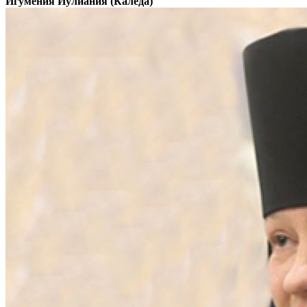
Игумения Иулиания (Каледа)