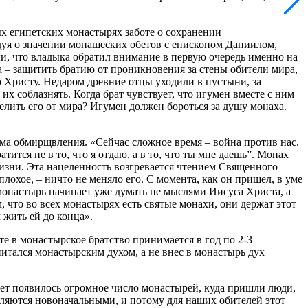
х египетских монастырях заботе о сохранении
едуя о значении монашеских обетов с епископом Даниилом,
, что владыка обратил внимание в первую очередь именно на
а – защитить братию от проникновения за стены обители мира,
ю Христу. Недаром древние отцы уходили в пустыни, за
их соблазнять. Когда брат чувствует, что игумен вместе с ним
делить его от мира? Игумен должен бороться за душу монаха.
ма обмирщвления. «Сейчас сложное время – война против нас.
тся не в то, что я отдаю, а в то, что ты мне даешь”. Монах
 жизни. Эта нацеленность возгревается чтением Священного
лохое, – ничто не меняло его. С момента, как он пришел, в уме
 монастырь начинает уже думать не мыслями Иисуса Христа, а
, что во всех монастырях есть святые монахи, они держат этот
 жить ей до конца».
е в монастырское братство принимается в год по 2-3
итался монастырским духом, а не внес в монастырь дух
лет появилось огромное число монастырей, куда пришли люди,
ляются новоначальными, и потому для наших обителей этот