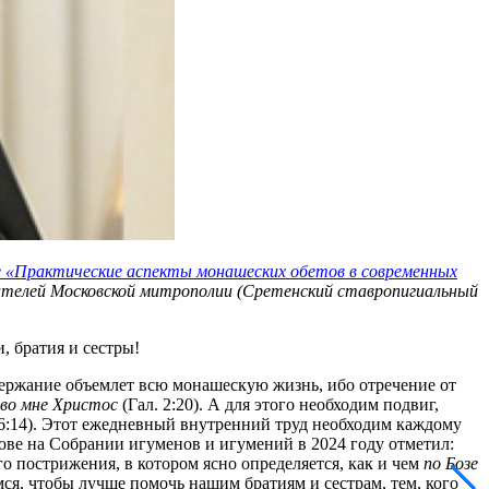
е «Практические аспекты монашеских обетов в современных
бителей Московской митрополии (Сретенский ставропигиальный
 братия и сестры!
одержание объемлет всю монашескую жизнь, ибо отречение от
 во мне Христос
(Гал. 2:20). А для этого необходим подвиг,
 6:14). Этот ежедневный внутренний труд необходим каждому
ве на Собрании игуменов и игумений в 2024 году отметил:
 пострижения, в котором ясно определяется, как и чем
по Бозе
ся, чтобы лучше помочь нашим братиям и сестрам, тем, кого