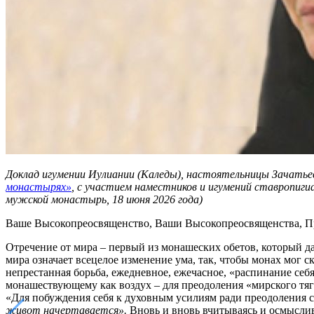
Доклад игумении Иулиании (Каледы), настоятельницы Зачатье
монастырях»
, с участием наместников и игумений ставропиг
мужской монастырь, 18 июня 2026 года)
Ваше Высокопреосвященство, Ваши Высокопреосвященства, Пр
Отречение от мира – первый из монашеских обетов, который д
мира означает всецелое изменение ума, так, чтобы монах мог с
непрестанная борьба, ежедневное, ежечасное, «распинание себя
монашествующему как воздух – для преодоления «мирского тяг
«Для побуждения себя к духовным усилиям ради преодоления с
живот начертавается».
Вновь и вновь вчитываясь и осмыслив