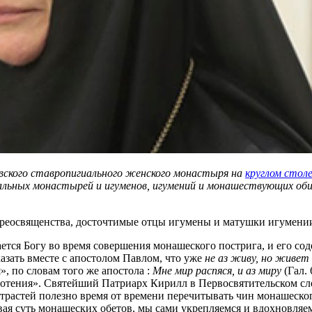
вского ставропигиального женского монастыря на
круглом стол
иальных монастырей и игуменов, игумений и монашествующих о
еосвященства, досточтимые отцы игумены и матушки игумении,
ается Богу во время совершения монашеского пострига, и его с
казать вместе с апостолом Павлом, что уже
не аз живу, но живет
», по словам того же апостола :
Мне мир распяся, и аз миру
(Гал.
отения». Святейший Патриарх Кирилл в Первосвятительском сло
трастей полезно время от времени перечитывать чин монашеского
ая суть монашеских обетов, мы сами укрепляемся и вдохновляем