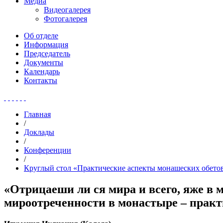
Медиа
Видеогалерея
Фотогалерея
Об отделе
Информация
Председатель
Документы
Календарь
Контакты
Главная
/
Доклады
/
Конференции
/
Круглый стол «Практические аспекты монашеских обето
«Отрицаеши ли ся мира и всего, яже в 
мироотреченности в монастыре – прак