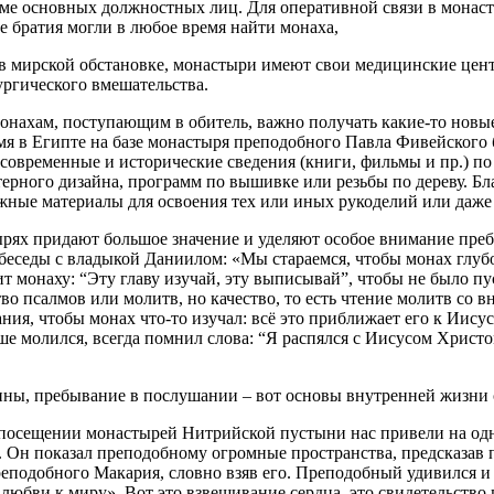
оме основных должностных лиц. Для оперативной связи в монас
е братия могли в любое время найти монаха,
в мирской обстановке, монастыри имеют свои медицинские цент
ургического вмешательства.
нахам, поступающим в обитель, важно получать какие-то новые 
емя в Египте на базе монастыря преподобного Павла Фивейского
современные и исторические сведения (книги, фильмы и пр.) по
пьтерного дизайна, программ по вышивке или резьбы по дереву.
ужные материалы для освоения тех или иных рукоделий или даже
ырях придают большое значение и уделяют особое внимание пр
седы с владыкой Даниилом: «Мы стараемся, чтобы монах глубок
монаху: “Эту главу изучай, эту выписывай”, чтобы не было пус
тво псалмов или молитв, но качество, то есть чтение молитв со
ния, чтобы монах что-то изучал: всё это приближает его к Иису
ьше молился, всегда помнил слова: “Я распялся с Иисусом Христо
ины, пребывание в послушании – вот основы внутренней жизни 
и посещении монастырей Нитрийской пустыни нас привели на од
Он показал преподобному огромные пространства, предсказав п
реподобного Макария, словно взяв его. Преподобный удивился и
 –любви к миру». Вот это взвешивание сердца, это свидетельств