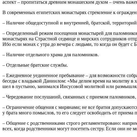
аспект – пропитаться древним монашеским духом – очень важе
В современных египетских монастырях стремление к огражден
– Наличие общедоступной и внутренней, братской, территорий
– Определенный режим посещения монастырей для паломников; 
монастырях на Страстной седмице и мирских сотрудников отпр
Ибо если монах с утра до вечера с людьми, то когда он будет с 
– Наличие отдельного храма для паломников.
– Отдельные братские службы.
– Ежедневное уединенное пребывание – для возможности собра
беседы с владыкой Даниилом: «Мы делим время на молитву в хр
шел в пустыню, занимался Иисусовой молитвой или размышлял о
– Чередование послушаний, связанных с приемом паломников,
– Ограничение общения с мирянами; не все братия допускаются
у брата много помыслов, то его следует освободить от приема 
– Общение с родственниками строго регламентировано: наприме
всех, когда родственники могут посетить сестру. Если они не 