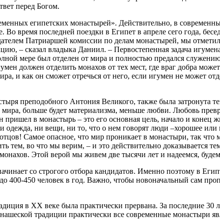
твет перед Богом.
еменных египетских монастырей». Действительно, в современны
 Во время последней поездки в Египет в апреле сего года, бес
ателем Патриаршей комиссии по делам монастырей, мы отметили
цию, – сказал владыка Даниил. – Первостепенная задача игумен
полной мере был отделен от мира и полностью предался служени
мен должен отделить монахов от тех мест, где враг добра может 
ира, и как он сможет отречься от него, если игумен не может от
тыря преподобного Антония Великого, также была затронута те
ира, больше будет материализма, меньше любви. Любовь преврати
он пришел в монастырь – это его основная цель, начало и конец
одежда, ни вещи, ни то, что о нем говорят люди –хорошее или п
 отцов! Самое опасное, что мир проникает в монастыри, так что
 тем, во что мы верим, – и это действительно доказывается тем
монахов. Этой верой мы живем две тысячи лет и надеемся, будем
ачинает со строгого отбора кандидатов. Именно поэтому в Египт
о 400-450 человек в год. Важно, чтобы новоначальный сам проп
диция в ХХ веке была практически прервана. За последние 30 
онашеской традиции практически все современные монастыри яв