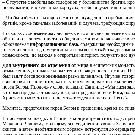
– Отсутствие мобильных телефонов у большинства братии, кр
послушаний, и в келейных корпусах, чтобы игумен или старши
– Чтобы избежать выходов в мир и вынужденного пребывания 
братий, кроме тяжелых заболеваний и случаев, требующих хир
Поскольку современному человеку, в том числе современным мо
обители от вовлеченности в общение с миром, в настоящее вр
обновляемая
информационная база
, содержащая необходимые 
плетения четок и др, медицины и сельского хозяйства до ком
возможность, не выходя в открытый интернет, получить все н
Для внутреннего же отречения от мира
в египетских монаст
осмысленном, внимательном чтении Священного Писания. Из бе
был занят боговдохновенными размышлениями. Игумен говорит 
свое правило – при этом, как нам объясняли, важно не количес
перед Богом. Продолжу слова владыки Даниила:
«
Мы даем зада
который предлагает монаху враг, он предавал в руки Бога, бол
Христос во мне, то никто не может отделить меня от Него”».
Молитва, предстояние перед Богом в трезвении, хранение тиш
В последнюю поездку в Египет в конце апреля этого года, пр
Макарию Великому, молящемуся в уединении, явился Херувим. 
скитов, а затем необъяснимым образом дотронулся до сердца п
взвешиваю твое сердце, сколько в нем любви к Богу и сколько