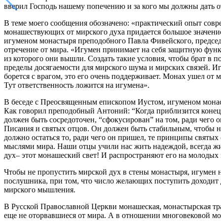
вверил Господь нашему попечению и за кого мы должны дать о
В теме моего сообщения обозначено: «практический опыт совр
монашествующих от мирского духа придается большое значение.
игуменом монастыря преподобного Павла Фивейского, председ
отречение от мира. «Игумен принимает на себя защитную функ
из которого они вышли. Создать такие условия, чтобы брат в 
пределы досягаемости для мирского шума и мирских связей. Игу
борется с врагом, это его очень поддерживает. Монах ушел от м
Тут ответственность ложится на игумена».
В беседе с Преосвященным епископом Иустом, игуменом монас
Как говорил преподобный Антоний: “Когда приблизится конец м
должен быть сосредоточен, “сфокусирован” на том, ради чего 
Писания и святых отцов. Он должен быть стабильным, чтобы ни 
должно остаться то, ради чего он пришел, те принципы святых
мыслями мира. Наши отцы учили нас жить надеждой, всегда жить
дух– этот монашеский свет! И распространяют его на молодых 
Чтобы не пропустить мирской дух в стены монастыря, игумен н
послушника, при том, что число желающих поступить доходит д
мирского мышления.
В Русской Православной Церкви монашеская, монастырская тра
еще не оторвавшиеся от мира. А в отношении многовековой м