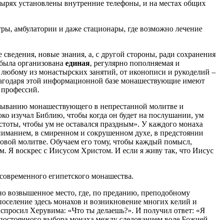
тырях установлены внутренние телефоны, и на местах общих
ры, амбулатории и даже стационары, где возможно лечение
сведения, новые знания, а, с другой стороны, ради сохранения
 была организована
единая
, регулярно пополняемая и
 любому из монастырских занятий, от иконописи и рукоделий –
 Благодаря этой информационной базе монашествующие имеют
 профессий.
ебыванию монашествующего в непрестанной молитве и
о изучал Библию, чтобы когда он будет на послушании, ум
тоты, чтобы ум не оставался праздным». У каждого монаха
 вниманием, в смиренном и сокрушенном духе, в предстоянии
совой молитве. Обучаем его тому, чтобы каждый помысл,
м. Я воскрес с Иисусом Христом. И если я живу так, что Иисус
современного египетского монашества.
но возвышенное место, где, по преданию, преподобному
оселение здесь монахов и возникновение многих келий и
 спросил Херувима: «Что ты делаешь?». И получил ответ: «Я
о постоянного выбора монаха между следованием воле Божией,