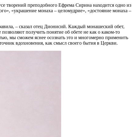
пусе творений преподобного Ефрема Сирина находится одно из
ого», «украшение монаха – целомудрие», «достояние монаха –
авила, – сказал отец Дионисий. Каждый монашеский обет,
позволяют получить понятие об обете не как о каком-то
тью, мы сможем яснее осознать это и многомерно применить
сточник вдохновения, как смысл своего бытия в Церкви.