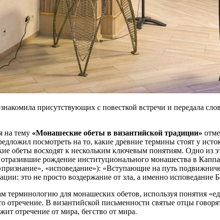
знакомила присутствующих с повесткой встречи и передала сло
я на тему
«Монашеские обеты в византийской традиции»
отме
едложил посмотреть на то, какие древние термины стоят у исто
кие обеты восходят к нескольким ключевым понятиям. Одно из 
и отразившие рождение институционального монашества в Каппад
и «признание», «исповедание»): «Вступающие на путь подвижнич
ации: это не просто воздержание от зла, а именно исповедание Б
ам терминологию для монашеских обетов, используя понятия «ед
то отречение. В византийской письменности святые отцы говоря
жит отречение от мира, бегство от мира.