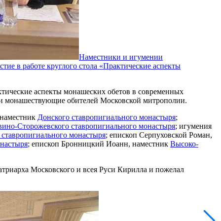
Наместники и игумении
ие в работе круглого стола «Практические аспекты
ктические аспекты монашеских обетов в современных
и и монашествующие обителей Московской митрополии.
 наместник
Донского ставропигиального монастыря
;
вино-Сторожевского ставропигиального монастыря
; игумения
о ставропигиального монастыря
; епископ Серпуховской Роман,
онастыря
; епископ Бронницкий Иоанн, наместник
Высоко-
атриарха Московского и всея Руси Кирилла и пожелал