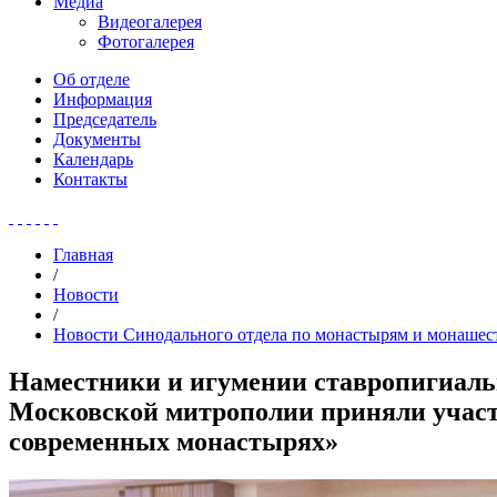
Медиа
Видеогалерея
Фотогалерея
Об отделе
Информация
Председатель
Документы
Календарь
Контакты
Главная
/
Новости
/
Новости Синодального отдела по монастырям и монашес
Наместники и игумении ставропигиаль
Московской митрополии приняли участи
современных монастырях»