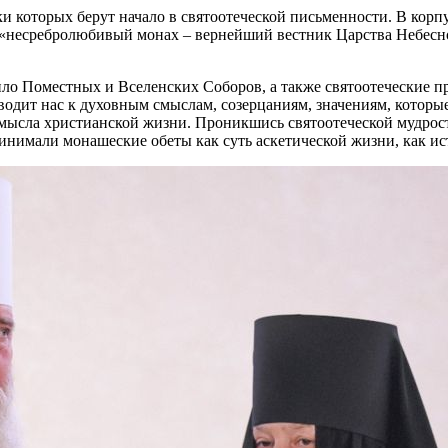
ки которых берут начало в святоотеческой письменности. В кор
в: «несребролюбивый монах – вернейший вестник Царства Небесн
о Поместных и Вселенских Соборов, а также святоотеческие пр
одит нас к духовным смыслам, созерцаниям, значениям, которые 
смысла христианской жизни. Проникшись святоотеческой мудрос
ринимали монашеские обеты как суть аскетической жизни, как и