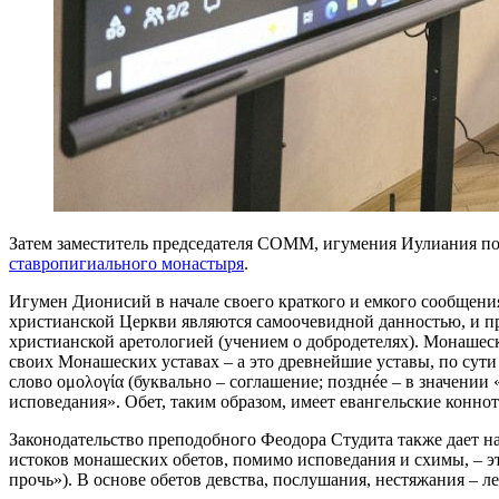
Затем заместитель председателя СОММ, игумения Иулиания по
ставропигиального монастыря
.
Игумен Дионисий в начале своего краткого и емкого сообщени
христианской Церкви являются самоочевидной данностью, и пр
христианской аретологией (учением о добродетелях). Монашес
своих Монашеских уставах – а это древнейшие уставы, по сут
слово ομολογία (буквально – соглашение; позднéе – в значени
исповедания». Обет, таким образом, имеет евангельские коннот
Законодательство преподобного Феодора Студита также дает н
истоков монашеских обетов, помимо исповедания и схимы, – э
прочь»). В основе обетов девства, послушания, нестяжания – ле