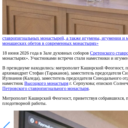
ставропигиальных монастырей, а также игумены, игумении и 
монашеских обетов в современных монастырях»
18 июня 2026 года в Зале духовных соборов
Сретенского ставр
монастырях». Участниками встречи стали наместники и игум
В президиуме находились: митрополит Каширский Феогност, п
архимандрит Стефан (Тараканов), заместитель председателя С
Иулиания (Каледа), заместитель председателя Синодального о
наместник
Высоцкого монастыря
г. Серпухова; епископ Солне
Петровского ставропигиального монастыря
.
Митрополит Каширский Феогност, приветствуя собравшихся, п
плодотворной работы.