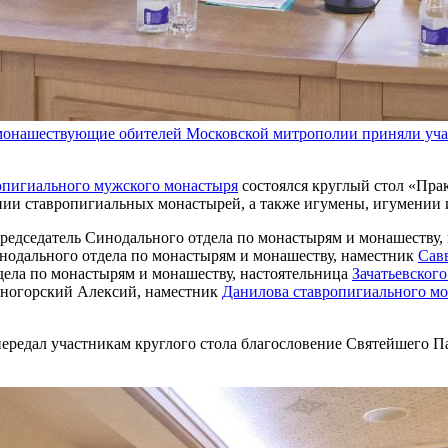
монашествующие обителей Московской митрополии приняли участ
опигиального мужского монастыря
состоялся круглый стол «Пра
ении ставропигиальных монастырей, а также игумены, игумени
редседатель Синодального отдела по монастырям и монашеству,
инодального отдела по монастырям и монашеству, наместник
Сав
тдела по монастырям и монашеству, настоятельница
Зачатьевског
чногорский Алексий, наместник
Данилова ставропигиального м
ередал участникам круглого стола благословение Святейшего П