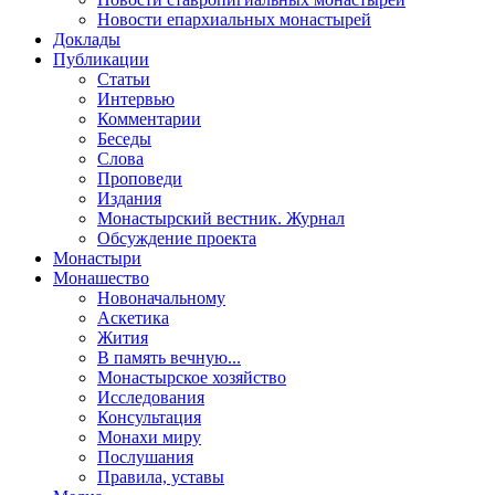
Новости епархиальных монастырей
Доклады
Публикации
Статьи
Интервью
Комментарии
Беседы
Слова
Проповеди
Издания
Монастырский вестник. Журнал
Обсуждение проекта
Монастыри
Монашество
Новоначальному
Аскетика
Жития
В память вечную...
Монастырское хозяйство
Исследования
Консультация
Монахи миру
Послушания
Правила, уставы