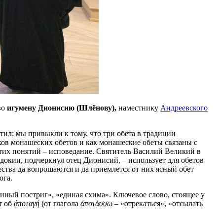
во
игумену Дионисию (Шлёнову),
наместнику
Андреевского
тил: мы привыкли к тому, что три обета в традиции
ков монашеских обетов и как монашеские обеты связаны с
этих понятий – исповедание. Святитель Василий Великий в
окии, подчеркнул отец Дионисий, – использует для обетов
ества да вопрошаются и да приемлется от них ясный обет
ога.
иный постриг», «единая схима». Ключевое слово, стоящее у
т об
ἀποταγή
(от глагола
ἀποτάσσω –
«отрекаться», «отсылать