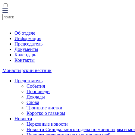
Об отделе
Информация
Председатель
Документы
Календарь
Контакты
Монастырский вестник
Предстоятель
События
Проповеди
Доклады
Слова
Троицкие листки
Коротко о главном
Новости
Церковные новости
Новости Синодального отдела по монастырям и мо
Новости ставропигиальных монастырей