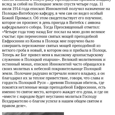
вслед за собой на Полоцкие земли спустя четыре года. 11
июля 1914 года епископ Иннокентий получил назначение на
Полоцко-Витебскую кафедру, в чем сам он видел особый
Божий Промысл. Об этом свидетельствует его поучение,
которое он произнес в день приезда в Витебск с амвона
кафедрального собора. Тогда Преосвященный отметил:
«Четыре года тому назад Бог послал на мою долю великое
счастье: при перенесении святых мощей преподобной
Евфросинии из Киева в Полоцк мне поручено было
совершить переложение святых мощей преподобной из
ветхого гроба в новый, в котором она и прибыла в Полоцк.
Теперь же Бог привел меня к высокому архипастырскому
служению в Полоцкой епархии». Великий молитвенник и
истинный монах, епископ Иннокентий часто обращался в
своих молитвах к небесной покровительнице Полоцкой
земли. Полочане радушно встречали нового владыку, а он
благодарил их за теплое приветствие, говоря, что слава и
гордость Полоцкой Руси – древняя Полоцкая обитель, где
покоятся нетленные мощи преподобной Евфросинии, есть
именно то святое место, которого жаждет его душа, и где он
«вместе с народом будет неустанно молиться Господу
Вседержителю о благом успехе в нашем общем святом и
правом деле».