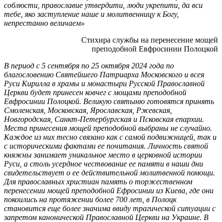
соблюсти, православие утвердити, люди укрепити, да вси
тебе, яко заступление наше и молитвенницу к Богу,
непрестанно величаем»
Стихира службы на перенесение мощей
преподобной Евфросинии Полоцкой
В период с 5 сентября по 25 октября 2024 года по
благословению Святейшего Патриарха Московского и всея
Руси Кирилла в храмы и монастыри Русской Православной
Церкви будет принесен ковчег с мощами преподобной
Евфросинии Полоцкой. Великую святыню готовятся принять
Смоленская, Московская, Ярославская, Ржевская,
Новгородская, Санкт-Петербургская и Псковская епархии.
Места принесения мощей преподобной выбраны не случайно.
Каждое из них тесно связано как с самой подвижницей, так и
с историческими фактами ее почитания. Личность святой
княжны занимает уникальное место в церковной истории
Руси, а столь усердное чествование ее памяти в наши дни
свидетельствует о ее действительной молитвенной помощи.
Для православных христиан память о торжественном
перенесении мощей преподобной Ефросинии из Киева, где они
покоились на протяжении более 700 лет, в Полоцк
становится еще более значима ввиду трагической ситуации с
запретом канонической Православной Церкви на Украине. В