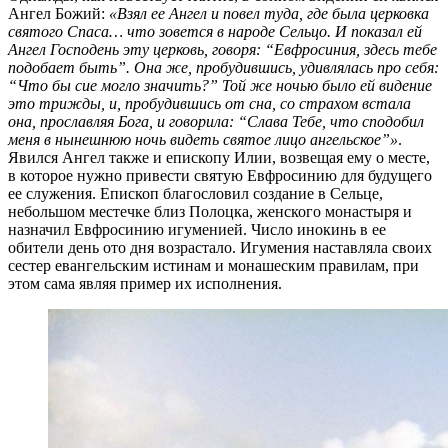
Ангел Божий:
«Взял ее Ангел и повел туда, где была церковка
святого Спаса… что зовется в народе Сельцо. И показал ей
Ангел Господень эту церковь, говоря: “Евфросиния, здесь тебе
подобает быть”. Она же, пробудившись, удивлялась про себя:
“Что бы сие могло значить?” Той же ночью было ей видение
это трижды, и, пробудившись от сна, со страхом встала
она, прославляя Бога, и говорила: “Слава Тебе, что сподобил
меня в нынешнюю ночь видеть святое лицо ангельское”»
.
Явился Ангел также и епископу Илии, возвещая ему о месте,
в которое нужно привести святую Евфросинию для будущего
ее служения. Епископ благословил создание в Сельце,
небольшом местечке близ Полоцка, женского монастыря и
назначил Евфросинию игуменией. Число инокинь в ее
обители день ото дня возрастало. Игумения наставляла своих
сестер евангельским истинам и монашеским правилам, при
этом сама являя пример их исполнения.