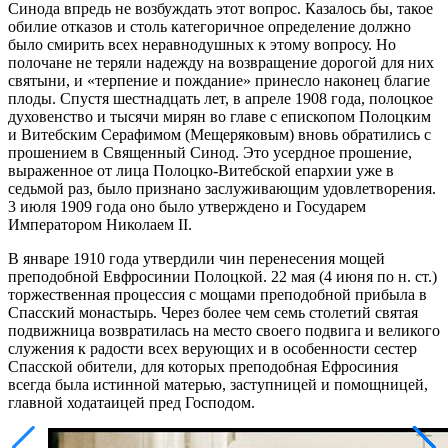
Синода впредь не возбуждать этот вопрос. Казалось бы, такое
обилие отказов и столь категоричное определение должно
было смирить всех неравнодушных к этому вопросу. Но
полочане не теряли надежду на возвращение дорогой для них
святыни, и «терпение и пождание» принесло наконец благие
плоды. Спустя шестнадцать лет, в апреле 1908 года, полоцкое
духовенство и тысячи мирян во главе с епископом Полоцким
и Витебским Серафимом (Мещеряковым) вновь обратились с
прошением в Священный Синод. Это усердное прошение,
выраженное от лица Полоцко-Витебской епархии уже в
седьмой раз, было признано заслуживающим удовлетворения.
3 июля 1909 года оно было утверждено и Государем
Императором Николаем II.
В январе 1910 года утвердили чин перенесения мощей
преподобной Евфросинии Полоцкой. 22 мая (4 июня по н. ст.)
торжественная процессия с мощами преподобной прибыла в
Спасский монастырь. Через более чем семь столетий святая
подвижница возвратилась на место своего подвига и великого
служения к радости всех верующих и в особенности сестер
Спасской обители, для которых преподобная Ефросиния
всегда была истинной матерью, заступницей и помощницей,
главной ходатаицей пред Господом.