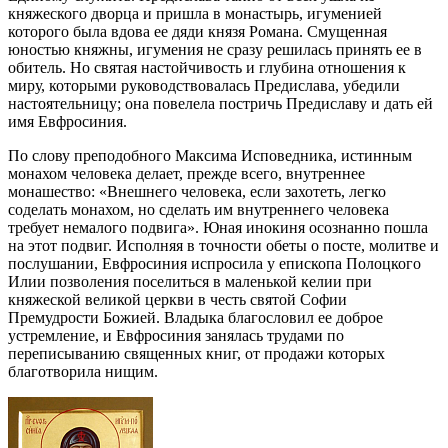
княжеского дворца и пришла в монастырь, игуменией
которого была вдова ее дяди князя Романа. Смущенная
юностью княжны, игумения не сразу решилась принять ее в
обитель. Но святая настойчивость и глубина отношения к
миру, которыми руководствовалась Предислава, убедили
настоятельницу; она повелела постричь Предиславу и дать ей
имя Евфросиния.
По слову преподобного Максима Исповедника, истинным
монахом человека делает, прежде всего, внутреннее
монашество: «Внешнего человека, если захотеть, легко
соделать монахом, но сделать им внутреннего человека
требует немалого подвига». Юная инокиня осознанно пошла
на этот подвиг. Исполняя в точности обеты о посте, молитве и
послушании, Евфросиния испросила у епископа Полоцкого
Илии позволения поселиться в маленькой келии при
княжеской великой церкви в честь святой Софии
Премудрости Божией. Владыка благословил ее доброе
устремление, и Евфросиния занялась трудами по
переписыванию священных книг, от продажи которых
благотворила нищим.