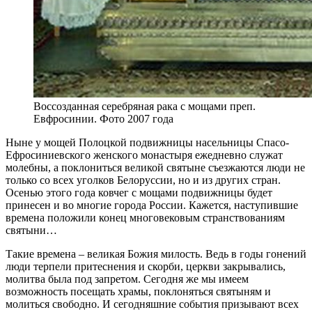
Воссозданная серебряная рака с мощами преп.
Евфросинии. Фото 2007 года
Ныне у мощей Полоцкой подвижницы насельницы Спасо-
Ефросиниевского женского монастыря ежедневно служат
молебны, а поклониться великой святыне съезжаются люди не
только со всех уголков Белоруссии, но и из других стран.
Осенью этого года ковчег с мощами подвижницы будет
принесен и во многие города России. Кажется, наступившие
времена положили конец многовековым странствованиям
святыни…
Такие времена – великая Божия милость. Ведь в годы гонений
люди терпели притеснения и скорби, церкви закрывались,
молитва была под запретом. Сегодня же мы имеем
возможность посещать храмы, поклоняться святыням и
молиться свободно. И сегодняшние события призывают всех