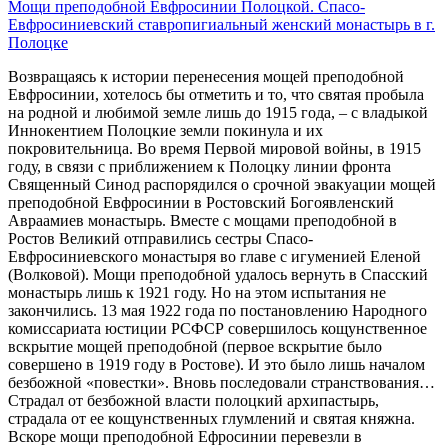
Мощи преподобной Евфросинии Полоцкой. Спасо-
Евфросиниевский cтавропигиальный женский монастырь в г.
Полоцке
Возвращаясь к истории перенесения мощей преподобной
Евфросинии, хотелось бы отметить и то, что святая пробыла
на родной и любимой земле лишь до 1915 года, – с владыкой
Иннокентием Полоцкие земли покинула и их
покровительница. Во время Первой мировой войны, в 1915
году, в связи с приближением к Полоцку линии фронта
Священный Синод распорядился о срочной эвакуации мощей
преподобной Евфросинии в Ростовский Богоявленский
Авраамиев монастырь. Вместе с мощами преподобной в
Ростов Великий отправились сестры Спасо-
Евфросиниевского монастыря во главе с игуменией Еленой
(Волковой). Мощи преподобной удалось вернуть в Спасский
монастырь лишь к 1921 году. Но на этом испытания не
закончились. 13 мая 1922 года по постановлению Народного
комиссариата юстиции РСФСР совершилось кощунственное
вскрытие мощей преподобной (первое вскрытие было
совершено в 1919 году в Ростове). И это было лишь началом
безбожной «повестки». Вновь последовали странствования…
Страдал от безбожной власти полоцкий архипастырь,
страдала от ее кощунственных глумлений и святая княжна.
Вскоре мощи преподобной Ефросинии перевезли в