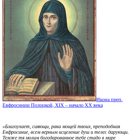
Икона преп.
Евфросинии Полоцкой, XIX – начало XX века
«Благоухает, сияющи, рака мощей твоих, преподобная
Евфросиние, всем верным исцеление душ и телес дарующи.
Темже тя молим богодарованное тебе стадо в мире