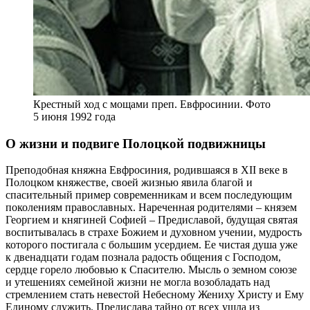
Крестный ход с мощами преп. Евфросинии. Фото
5 июня 1992 года
О жизни и подвиге Полоцкой подвижницы
Преподобная княжна Евфросиния, родившаяся в XII веке в
Полоцком княжестве, своей жизнью явила благой и
спасительный пример современникам и всем последующим
поколениям православных. Нареченная родителями – князем
Георгием и княгиней Софией – Предиславой, будущая святая
воспитывалась в страхе Божием и духовном учении, мудрость
которого постигала с большим усердием. Ее чистая душа уже
к двенадцати годам познала радость общения с Господом,
сердце горело любовью к Спасителю. Мысль о земном союзе
и утешениях семейной жизни не могла возобладать над
стремлением стать невестой Небесному Жениху Христу и Ему
Единому служить. Предислава тайно от всех ушла из