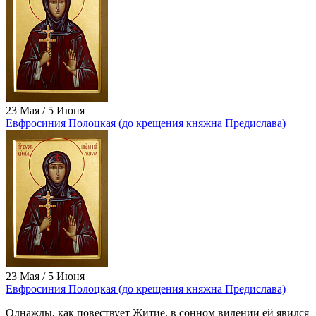
23 Мая / 5 Июня
Евфросиния Полоцкая (до крещения княжна Предислава)
23 Мая / 5 Июня
Евфросиния Полоцкая (до крещения княжна Предислава)
Однажды, как повествует Житие, в сонном видении ей явился