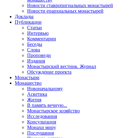
Новости ставропигиальных монастырей
Новости епархиальных монастырей
Доклады
Публикации
Статьи
Интервью
Комментарии
Беседы
Слова
Проповеди
Издания
Монастырский вестник. Журнал
Обсуждение проекта
Монастыри
Монашество
Новоначальному
Аскетика
Жития
В память вечную...
Монастырское хозяйство
Исследования
Консультация
Монахи миру
Послушания