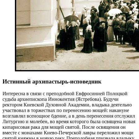
Истинный архипастырь-исповедник
Интересна в связи с преподобной Евфросинией Полоцкой
судьба архиепископа Иннокентия (Ястребова). Будучи
ректором Киевской Духовной Академии, владыка деятельно
участвовал в торжествах по перенесению мощей: накануне
возглавлял всенощное бдение, а в день перенесения отслужил
Литургию и молебен, во время которого была освящена новая
кипарисовая рака для мощей святой. После освящения он
вместе с монахами Киево-Печерской лавры переложил мощи
святой княжны в новую раку. Преподобная призвала владыку