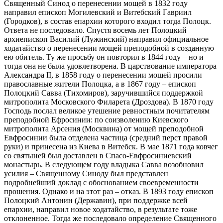
Священный Синод о перенесении мощей в 1832 году
направил епископ Могилевский и Витебский Гавриил
(Городков), в состав епархии которого входил тогда Полоцк.
Ответа не последовало. Спустя восемь лет Полоцкий
архиепископ Василий (Лужинский) направил официальное
ходатайство о перенесении мощей преподобной в созданную
ею обитель. Ту же просьбу он повторил в 1844 году – но и
тогда она не была удовлетворена. В царствование императора
Александра II, в 1858 году о перенесении мощей просили
православные жители Полоцка, а в 1867 году – епископ
Полоцкий Савва (Тихомиров), заручившийся поддержкой
митрополита Московского Филарета (Дроздова). В 1870 году
Господь послал великое утешение ревностным почитателям
преподобной Ефросинии: по соизволению Киевского
митрополита Арсения (Москвина) от мощей преподобной
Евфросинии была отделена частица (средний перст правой
руки) и принесена из Киева в Витебск. В мае 1871 года ковчег
со святыней был доставлен в Спасо-Евфросиниевский
монастырь. В следующем году владыка Савва возобновил
усилия – Священному Синоду был представлен
подробнейший доклад с обоснованием своевременности
прошения. Однако и на этот раз – отказ. В 1893 году епископ
Полоцкий Антонин (Державин), при поддержке всей
епархии, направил новое ходатайство, в результате тоже
отклоненное. Тогда же последовало определение Священного