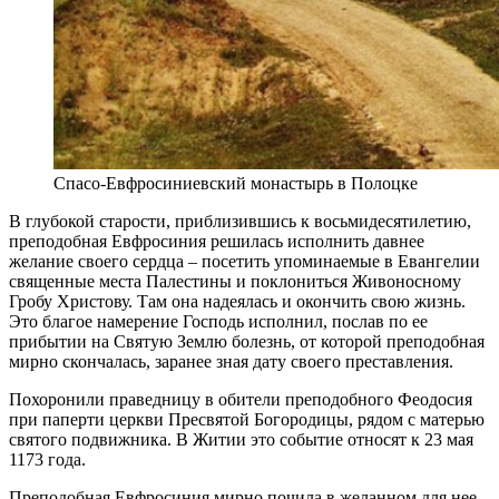
Спасо-Евфросиниевский монастырь в Полоцке
В глубокой старости, приблизившись к восьмидесятилетию,
преподобная Евфросиния решилась исполнить давнее
желание своего сердца – посетить упоминаемые в Евангелии
священные места Палестины и поклониться Живоносному
Гробу Христову. Там она надеялась и окончить свою жизнь.
Это благое намерение Господь исполнил, послав по ее
прибытии на Святую Землю болезнь, от которой преподобная
мирно скончалась, заранее зная дату своего преставления.
Похоронили праведницу в обители преподобного Феодосия
при паперти церкви Пресвятой Богородицы, рядом с матерью
святого подвижника. В Житии это событие относят к 23 мая
1173 года.
Преподобная Евфросиния мирно почила в желанном для нее