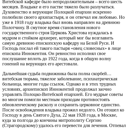
Витебской кафедре было непродолжительным – всего шесть
месяцев. Владыке и его пастве тяжело было разлучаться.
Духовенство и верующие Полоцкой епархии искренно
полюбили своего архипастыря, и он отвечал им любовью. Но
уже в 1918 году владыка был вновь направлен на древнюю
Полотчину. В смутное время становления нового
государственного строя Церковь Христова нуждалась в
мудром и стойком архиерее, который мог бы возглавить
самую древнюю епископскую кафедру на Белой Руси. И
Господь послал ей такого пастыря «овец словесных» в лице
епископа Иннокентия. Он ревностно исполнял свое
послушание вплоть до 1922 года, когда в общую волну
гонений на верующих его арестовали.
Дальнейшая судьба подвижника была полна скорбей…
витебская тюрьма, тяжелое заболевание, психиатрическая
больница, многие годы ссылок. Однако и в этих трудных
условиях, архиепископ Иннокентий продолжал заочно
управлять Полоцко-Витебской епархией. Его мудрые советы
во многом помогли местным приходам противостоять
обновленческому расколу и сохранить церковное единство.
После освобождения владыка прожил недолго. Он отошел ко
Господу в день Святого Духа, 22 мая 1928 года, в Москве,
куда за полгода до кончины митрополиту Сергию
(Страгородскому) удалось его перевести для лечения. Отпевал