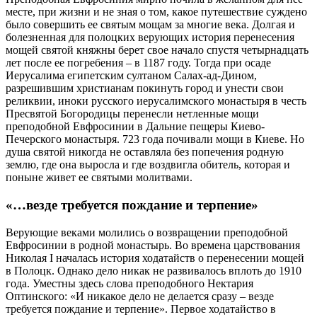
месте, при жизни и не зная о том, какое путешествие суждено
было совершить ее святым мощам за многие века. Долгая и
болезненная для полоцких верующих история перенесения
мощей святой княжны берет свое начало спустя четырнадцать
лет после ее погребения – в 1187 году. Тогда при осаде
Иерусалима египетским султаном Салах-ад-Дином,
разрешившим христианам покинуть город и унести свои
реликвии, иноки русского иерусалимского монастыря в честь
Пресвятой Богородицы перенесли нетленные мощи
преподобной Евфросинии в Дальние пещеры Киево-
Печерского монастыря. 723 года почивали мощи в Киеве. Но
душа святой никогда не оставляла без попечения родную
землю, где она выросла и где воздвигла обитель, которая и
поныне живет ее святыми молитвами.
«…везде требуется пождание и терпение»
Верующие веками молились о возвращении преподобной
Евфросинии в родной монастырь. Во времена царствования
Николая I началась история ходатайств о перенесении мощей
в Полоцк. Однако дело никак не развивалось вплоть до 1910
года. Уместны здесь слова преподобного Нектария
Оптинского: «И никакое дело не делается сразу – везде
требуется пождание и терпение». Первое ходатайство в