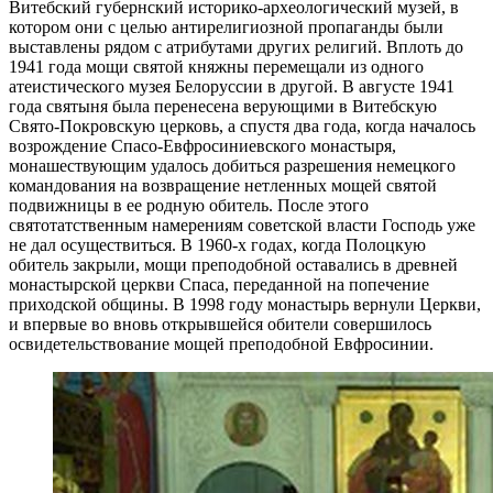
Витебский губернский историко-археологический музей, в
котором они с целью антирелигиозной пропаганды были
выставлены рядом с атрибутами других религий. Вплоть до
1941 года мощи святой княжны перемещали из одного
атеистического музея Белоруссии в другой. В августе 1941
года святыня была перенесена верующими в Витебскую
Свято-Покровскую церковь, а спустя два года, когда началось
возрождение Спасо-Евфросиниевского монастыря,
монашествующим удалось добиться разрешения немецкого
командования на возвращение нетленных мощей святой
подвижницы в ее родную обитель. После этого
святотатственным намерениям советской власти Господь уже
не дал осуществиться. В 1960-х годах, когда Полоцкую
обитель закрыли, мощи преподобной оставались в древней
монастырской церкви Спаса, переданной на попечение
приходской общины. В 1998 году монастырь вернули Церкви,
и впервые во вновь открывшейся обители совершилось
освидетельствование мощей преподобной Евфросинии.