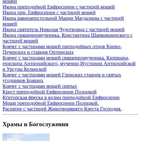
мощей
Икона преподобной Евфросинии с частицей мощей
Икона прп. Евфросинии с частицей мощей
Икона равноапостольной Марии Магдалины с частицей
мощей
Икона святитель Николая Чудотворца с частицей мощей
Икона священномученика. Константина Шарковщинского с
частицей мощей
Ковчег с частицами мощей преподобных отцов Киево-
Печерских и старцев Оптинских
Ковчег с частицами мощей священномученика. Киприана,
епископа Антиохийского, мучениц Иустинии Антиохийской
и Урсулы Кельнской
Ковчег с частицами мощей Глинских старцев и святых
угодников Божиих
Ковчег с частицами мощей святых
Крест преподобной Евфросинии Полоцкой
Ктиторская фреска в келии преподобной Евфросинии
Мощи преподобной Евфросинии Полоцкой.
Распятие с частицей Животворящего Креста Господня.
Храмы и Богослужения