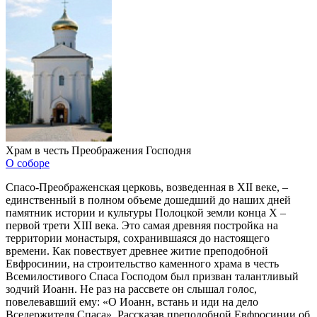
Храм в честь Преображения Господня
О соборе
Спасо-Преображенская церковь, возведенная в XII веке, –
единственный в полном объеме дошедший до наших дней
памятник истории и культуры Полоцкой земли конца X –
первой трети XIII века. Это самая древняя постройка на
территории монастыря, сохранившаяся до настоящего
времени. Как повествует древнее житие преподобной
Евфросинии, на строительство каменного храма в честь
Всемилостивого Спаса Господом был призван талантливый
зодчий Иоанн. Не раз на рассвете он слышал голос,
повелевавший ему: «О Иоанн, встань и иди на дело
Вседержителя Спаса». Рассказав преподобной Евфросинии об