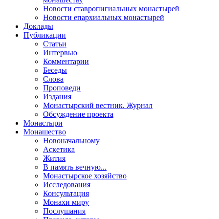
Новости ставропигиальных монастырей
Новости епархиальных монастырей
Доклады
Публикации
Статьи
Интервью
Комментарии
Беседы
Слова
Проповеди
Издания
Монастырский вестник. Журнал
Обсуждение проекта
Монастыри
Монашество
Новоначальному
Аскетика
Жития
В память вечную...
Монастырское хозяйство
Исследования
Консультация
Монахи миру
Послушания