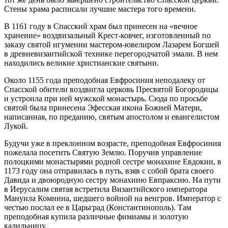
Стены храма расписали лучшие мастера того времени.
В 1161 году в Спасский храм был принесен на «вечное
хранение» воздвизальный Крест-ковчег, изготовленный по
заказу святой игумении мастером-ювелиром Лазарем Богшей
в древневизантийской технике перегородчатой эмали. В нем
находились великие христианские святыни.
Около 1155 года преподобная Евфросиния неподалеку от
Спасской обители воздвигла церковь Пресвятой Богородицы
и устроила при ней мужской монастырь. Сюда по просьбе
святой была принесена Эфесская икона Божией Матери,
написанная, по преданию, святым апостолом и евангелистом
Лукой.
Будучи уже в преклонном возрасте, преподобная Евфросиния
пожелала посетить Святую Землю. Поручив управление
полоцкими монастырями родной сестре монахине Евдокии, в
1173 году она отправилась в путь, взяв с собой брата своего
Давида и двоюродную сестру монахиню Евпраксию. На пути
в Иерусалим святая встретила Византийского императора
Мануила Комнина, шедшего войной на венгров. Император с
честью послал ее в Царьград (Константинополь). Там
преподобная купила различные фимиамы и золотую
кадильницу.