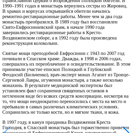
Православной Церкви о возрождении Полоцкой обители. В
1990–1991 годах в монастырь вернулись сестры из Жировиц.
В храмах и корпусах открывшейся обители начались
ремонтно-реставрационные работы. Менее чем за два года
монастырь преобразился. В 1989 году был восстановлен
Свято-Евфросиниевский храм, в начале 1990 года
завершились реставрационные работы в Кресто-
Воздвиженском соборе, а в 1992 году была произведена
реконструкция колокольни.
Святые мощи преподобной Евфросинии с 1943 по 2007 год
почивали в Спасском храме. Дважды, в 1998 и 2006 годах,
совершалось их переоблачение и освидетельствование. В этом
принимали участие епископ Полоцкий и Глубокский
Феодосий (Бильченко), врач-эксперт монах Агапит из Троице-
Сергиевой Лавры, игумения монастыря, а также несколько
монахинь. В результате медицинской экспертизы был
установлен факт сохранения священных останков в
нетленном виде без всяких средств консервации, несмотря на
то, что мощи неоднократно переносились с места на место и
пребывали в самых различных климатических условиях.
Сохранились не только кости, но и мягкие ткани, и кожа.
В 1997 году, в канун праздника Воздвижения Креста
Господня, в Спасский монастырь был торжественно привезен
воссозданный Евфросиниевский Крест, изготовленный