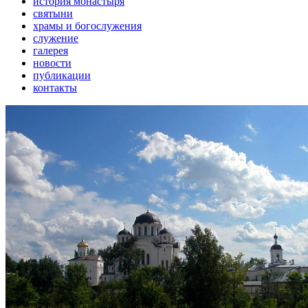
история монастыря
святыни
храмы и богослужения
служение
галерея
новости
публикации
контакты