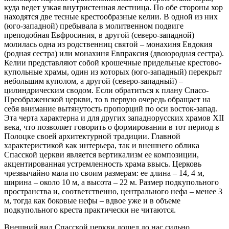
куда ведет узкая внутристенная лестница. По обе стороны хор
находятся две тесные крестообразные келии. В одной из них
(юго-западной) пребывала в молитвенном подвиге
преподобная Евфросиния, в другой (северо-западной)
молилась одна из родственниц святой – монахиня Евдокия
(родная сестра) или монахиня Евпраксия (двоюродная сестра).
Келии представляют собой крошечные придельные крестово-
купольные храмы, один из которых (юго-западный) перекрыт
небольшим куполом, а другой (северо-западный) –
цилиндрическим сводом. Если обратиться к плану Спасо-
Преображенской церкви, то в первую очередь обращает на
себя внимание вытянутость пропорций по оси восток-запад.
Эта черта характерна и для других западнорусских храмов XII
века, что позволяет говорить о формировании в тот период в
Полоцке своей архитектурной традиции. Главной
характеристикой как интерьера, так и внешнего облика
Спасской церкви является вертикализм ее композиции,
акцентированная устремленность храма ввысь. Церковь
чрезвычайно мала по своим размерам: ее длина – 14, 4 м,
ширина – около 10 м, а высота – 22 м. Размер подкупольного
пространства и, соответственно, центрального нефа – менее 3
м, тогда как боковые нефы – вдвое уже и в объеме
подкупольного креста практически не читаются.
Внешний вид Спасской церкви дошел до нас сильно