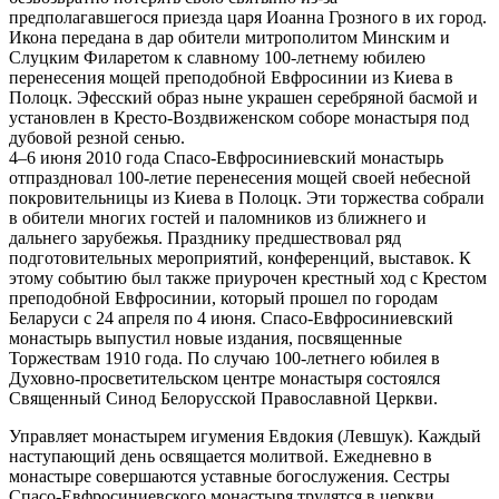
предполагавшегося приезда царя Иоанна Грозного в их город.
Икона передана в дар обители митрополитом Минским и
Слуцким Филаретом к славному 100-летнему юбилею
перенесения мощей преподобной Евфросинии из Киева в
Полоцк. Эфесский образ ныне украшен серебряной басмой и
установлен в Кресто-Воздвиженском соборе монастыря под
дубовой резной сенью.
4–6 июня 2010 года Спасо-Евфросиниевский монастырь
отпраздновал 100-летие перенесения мощей своей небесной
покровительницы из Киева в Полоцк. Эти торжества собрали
в обители многих гостей и паломников из ближнего и
дальнего зарубежья. Празднику предшествовал ряд
подготовительных мероприятий, конференций, выставок. К
этому событию был также приурочен крестный ход с Крестом
преподобной Евфросинии, который прошел по городам
Беларуси с 24 апреля по 4 июня. Спасо-Евфросиниевский
монастырь выпустил новые издания, посвященные
Торжествам 1910 года. По случаю 100-летнего юбилея в
Духовно-просветительском центре монастыря состоялся
Священный Синод Белорусской Православной Церкви.
Управляет монастырем игумения Евдокия (Левшук). Каждый
наступающий день освящается молитвой. Ежедневно в
монастыре совершаются уставные богослужения. Сестры
Спасо-Евфросиниевского монастыря трудятся в церкви,