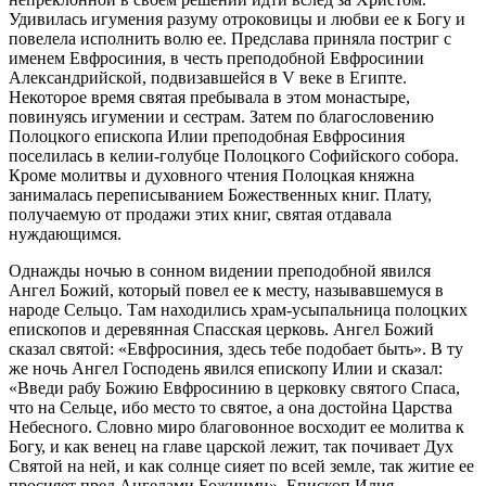
Удивилась игумения разуму отроковицы и любви ее к Богу и
повелела исполнить волю ее. Предслава приняла постриг с
именем Евфросиния, в честь преподобной Евфросинии
Александрийской, подвизавшейся в V веке в Египте.
Некоторое время святая пребывала в этом монастыре,
повинуясь игумении и сестрам. Затем по благословению
Полоцкого епископа Илии преподобная Евфросиния
поселилась в келии-голубце Полоцкого Софийского собора.
Кроме молитвы и духовного чтения Полоцкая княжна
занималась переписыванием Божественных книг. Плату,
получаемую от продажи этих книг, святая отдавала
нуждающимся.
Однажды ночью в сонном видении преподобной явился
Ангел Божий, который повел ее к месту, называвшемуся в
народе Сельцо. Там находились храм-усыпальница полоцких
епископов и деревянная Спасская церковь. Ангел Божий
сказал святой: «Евфросиния, здесь тебе подобает быть». В ту
же ночь Ангел Господень явился епископу Илии и сказал:
«Введи рабу Божию Евфросинию в церковку святого Спаса,
что на Сельце, ибо место то святое, а она достойна Царства
Небесного. Словно миро благовонное восходит ее молитва к
Богу, и как венец на главе царской лежит, так почивает Дух
Святой на ней, и как солнце сияет по всей земле, так житие ее
просияет пред Ангелами Божиими». Епископ Илия