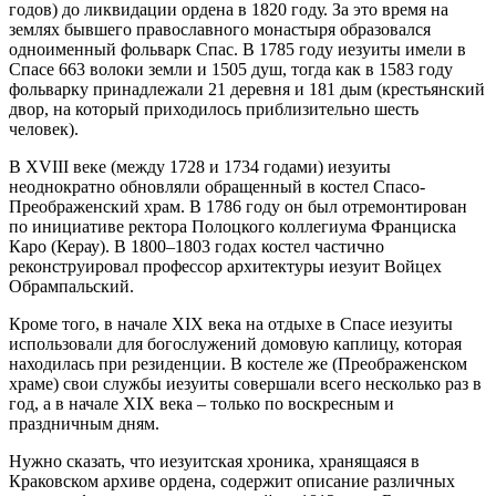
годов) до ликвидации ордена в 1820 году. За это время на
землях бывшего православного монастыря образовался
одноименный фольварк Спас. В 1785 году иезуиты имели в
Спасе 663 волоки земли и 1505 душ, тогда как в 1583 году
фольварку принадлежали 21 деревня и 181 дым (крестьянский
двор, на который приходилось приблизительно шесть
человек).
В XVIII веке (между 1728 и 1734 годами) иезуиты
неоднократно обновляли обращенный в костел Спасо-
Преображенский храм. В 1786 году он был отремонтирован
по инициативе ректора Полоцкого коллегиума Франциска
Каро (Керау). В 1800–1803 годах костел частично
реконструировал профессор архитектуры иезуит Войцех
Обрампальский.
Кроме того, в начале XIX века на отдыхе в Спасе иезуиты
использовали для богослужений домовую каплицу, которая
находилась при резиденции. В костеле же (Преображенском
храме) свои службы иезуиты совершали всего несколько раз в
год, а в начале XIX века – только по воскресным и
праздничным дням.
Нужно сказать, что иезуитская хроника, хранящаяся в
Краковском архиве ордена, содержит описание различных