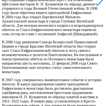
брестским мастером Н. П. Кузьмичом по образцу древнего,
утерянного в годы Великой Отечественной войны. В 1998
году были обретены вериги преподобной Евфросинии.
В 2004 году был открыт Березвечский Михаило-
Архангельский монастырь в городе Глубокое Витебской
области. Для несения иноческого подвига в возрождающуюся
обитель из Спасо-Евфросиниевского монастыря перевели
семь сестер во главе с игуменией Анфисой (Шевердяевой).
В 2006 году решением Синода Белорусской Православной
Церкви в городе Браславе Витебской области был открыт
скит Спасо-Евфросиниевской обители в честь святого
великомученика и целителя Пантелеимона. На послушание в
новоустроенную обитель из Полоцкого монастыря были
направлены шесть насельниц. 21 февраля 2008 года Свято-
Пантелеимонов скит получил статус самостоятельного
монастыря.
В 2007 году совершилось знаменательное событие в истории
обители. В канун празднования памяти преподобной
Евфросинии в монастырь была доставлена драгоценная
серебряная рака, изготовленная брестским художником-
ювелиром Н. П. Кузьмичом по образцу изъятой властями в
1921–1922 годах. В новую раку, установленную в Кресто-
Воздвиженском соборе, в дни торжеств были перенесены