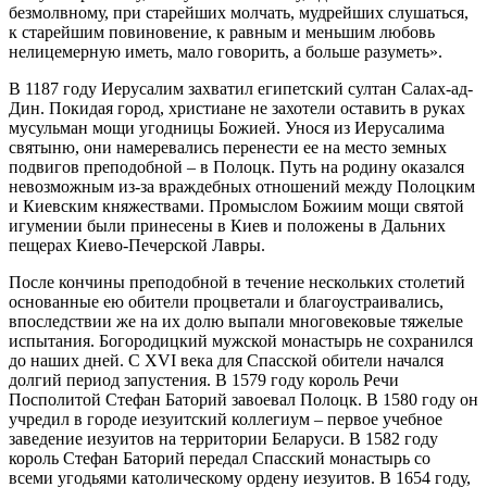
безмолвному, при старейших молчать, мудрейших слушаться,
к старейшим повиновение, к равным и меньшим любовь
нелицемерную иметь, мало говорить, а больше разуметь».
В 1187 году Иерусалим захватил египетский султан Салах-ад-
Дин. Покидая город, христиане не захотели оставить в руках
мусульман мощи угодницы Божией. Унося из Иерусалима
святыню, они намеревались перенести ее на место земных
подвигов преподобной – в Полоцк. Путь на родину оказался
невозможным из-за враждебных отношений между Полоцким
и Киевским княжествами. Промыслом Божиим мощи святой
игумении были принесены в Киев и положены в Дальних
пещерах Киево-Печерской Лавры.
После кончины преподобной в течение нескольких столетий
основанные ею обители процветали и благоустраивались,
впоследствии же на их долю выпали многовековые тяжелые
испытания. Богородицкий мужской монастырь не сохранился
до наших дней. С XVI века для Спасской обители начался
долгий период запустения. В 1579 году король Речи
Посполитой Стефан Баторий завоевал Полоцк. В 1580 году он
учредил в городе иезуитский коллегиум – первое учебное
заведение иезуитов на территории Беларуси. В 1582 году
король Стефан Баторий передал Спасский монастырь со
всеми угодьями католическому ордену иезуитов. В 1654 году,