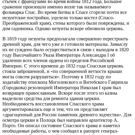
стычек с французами во время войны 1812 года. Большое
сражение произошло именно возле так называемого
фольварка Спас. Во время битвы в Спасе сгорели почти все
иезуитские постройки, уцелели только костел (Спасо-
Преображенский храм), стены которого были повреждены, и
дом садовника. Однако иезуиты вскоре обновили церковь.
В 1819 году иезуиты предполагали совершенно перестроить
древний храм, для чего уже и готовили материалы. Замыслу
их не суждено было осуществиться в связи с выходом в 1820
году Высочайшего Указа Императора Александра I об
удалении всех членов ордена из пределов Российской
Империи. С этого времени до 1832 года Спасская церковь
стояла заброшенной, и «по совершенной ветхости крыши
могла совсем разрушиться». Поэтому в 1832 году по
ходатайству епископа Могилевского и Витебского Гавриила
(Городкова) резолюцией Императора Николая I храм был
возвращен православным. Вскоре после этого из казны
выделили средства для ремонта здания церкви.
Необходимость восстановления Спасского храма
аргументировалась еще и тем, что он представляет
«драгоценный для России памятник древнего зодчества». Для
осмотра церкви в Полоцк был направлен архитектор А.
Порто. Он описал состояние Спасского храма и наметил
необходимые работы, о чем сообщил в рапорте генерал-