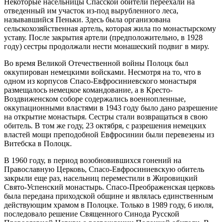
Некоторые насельницы Спасской обители переехали на
отведенный им участок из-под вырубленного леса,
называвшийся Пеньки. Здесь была организована
сельскохозяйственная артель, которая жила по монастырскому
уставу. После закрытия артели (предположительно, в 1928
году) сестры продолжали нести монашеский подвиг в миру.
Во время Великой Отечественной войны Полоцк был
оккупирован немецкими войсками. Несмотря на то, что в
одном из корпусов Спасо-Евфросиниевского монастыря
размещалось немецкое командование, а в Кресто-
Воздвиженском соборе содержались военнопленные,
оккупационными властями в 1943 году было дано разрешение
на открытие монастыря. Сестры стали возвращаться в свою
обитель. В том же году, 23 октября, с разрешения немецких
властей мощи преподобной Евфросинии были перевезены из
Витебска в Полоцк.
В 1960 году, в период возобновившихся гонений на
Православную Церковь, Спасо-Евфросиниевскую обитель
закрыли еще раз, насельниц переместили в Жировицкий
Свято-Успенский монастырь. Спасо-Преображенская церковь
была передана приходской общине и являлась единственным
действующим храмом в Полоцке. Только в 1989 году, 6 июля,
последовало решение Священного Синода Русской