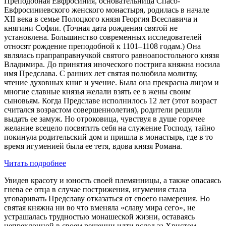
Преподобная Евфросиния, основательница Спасо-
Евфросиниевского женского монастыря, родилась в начале
XII века в семье Полоцкого князя Георгия Всеславича и
княгини Софии. (Точная дата рождения святой не
установлена. Большинство современных исследователей
относят рождение преподобной к 1101–1108 годам.) Она
являлась прапраправнучкой святого равноапостольного князя
Владимира. До принятия иноческого пострига княжна носила
имя Предслава. С ранних лет святая полюбила молитву,
чтение духовных книг и учение. Была она прекрасна лицом и
многие славные князья желали взять ее в жены своим
сыновьям. Когда Предславе исполнилось 12 лет (этот возраст
считался возрастом совершеннолетия), родители решили
выдать ее замуж. Но отроковица, чувствуя в душе горячее
желание всецело посвятить себя на служение Господу, тайно
покинула родительский дом и пришла в монастырь, где в то
время игуменией была ее тетя, вдова князя Романа.
Читать подробнее
Увидев красоту и юность своей племянницы, а также опасаясь
гнева ее отца в случае пострижения, игумения стала
уговаривать Предславу отказаться от своего намерения. Но
святая княжна ни во что вменяла «славу мира сего», не
устрашалась трудностью монашеской жизни, оставаясь
непреклонной в своем решении идти вслед за Христом.