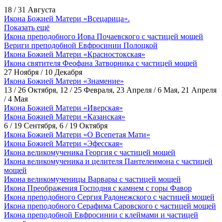
18 / 31 Августа
Икона Божией Матери «Всецарица».
Показать ещё
Икона преподобного Иова Почаевского с частицей мощей
Вериги преподобной Евфросинии Полоцкой
Икона Божией Матери «Красностокская»
Икона святителя Феофана Затворника с частицей мощей
27 Ноября / 10 Декабря
Икона Божией Матери «Знамение»
13 / 26 Октября, 12 / 25 Февраля, 23 Апреля / 6 Мая, 21 Апреля
/ 4 Мая
Икона Божией Матери «Иверская»
Икона Божией Матери «Казанская»
6 / 19 Сентября, 6 / 19 Октября
Икона Божией Матери «О Всепетая Мати»
Икона Божией Матери «Эфесская»
Икона великомученика Георгия с частицей мощей
Икона великомученика и целителя Пантелеимона с частицей
мощей
Икона великомученицы Варвары с частицей мощей
Икона Преображения Господня с камнем с горы Фавор
Икона преподобного Сергия Радонежского с частицей мощей
Икона преподобного Серафима Саровского с частицей мощей
Икона преподобной Евфросинии с клеймами и частицей