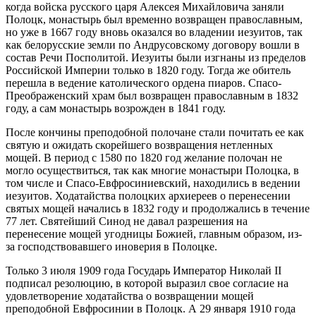
когда войска русского царя Алексея Михайловича заняли
Полоцк, монастырь был временно возвращен православным,
но уже в 1667 году вновь оказался во владении иезуитов, так
как белорусские земли по Андрусовскому договору вошли в
состав Речи Посполитой. Иезуиты были изгнаны из пределов
Российской Империи только в 1820 году. Тогда же обитель
перешла в ведение католического ордена пиаров. Спасо-
Преображенский храм был возвращен православным в 1832
году, а сам монастырь возрожден в 1841 году.
После кончины преподобной полочане стали почитать ее как
святую и ожидать скорейшего возвращения нетленных
мощей. В период с 1580 по 1820 год желание полочан не
могло осуществиться, так как многие монастыри Полоцка, в
том числе и Спасо-Евфросиниевский, находились в ведении
иезуитов. Ходатайства полоцких архиереев о перенесении
святых мощей начались в 1832 году и продолжались в течение
77 лет. Святейший Синод не давал разрешения на
перенесение мощей угодницы Божией, главным образом, из-
за господствовавшего иноверия в Полоцке.
Только 3 июля 1909 года Государь Император Николай II
подписал резолюцию, в которой выразил свое согласие на
удовлетворение ходатайства о возвращении мощей
преподобной Евфросинии в Полоцк. А 29 января 1910 года