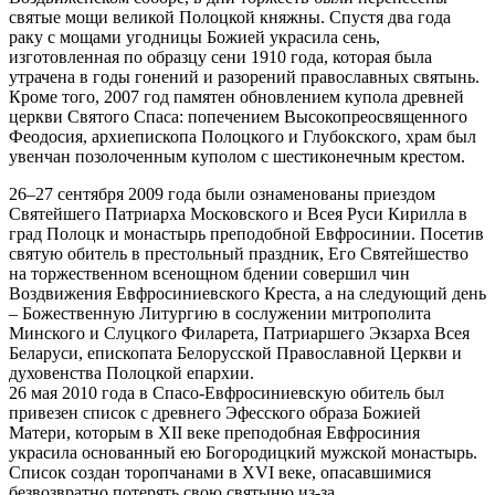
святые мощи великой Полоцкой княжны. Спустя два года
раку с мощами угодницы Божией украсила сень,
изготовленная по образцу сени 1910 года, которая была
утрачена в годы гонений и разорений православных святынь.
Кроме того, 2007 год памятен обновлением купола древней
церкви Святого Спаса: попечением Высокопреосвященного
Феодосия, архиепископа Полоцкого и Глубокского, храм был
увенчан позолоченным куполом с шестиконечным крестом.
26–27 сентября 2009 года были ознаменованы приездом
Святейшего Патриарха Московского и Всея Руси Кирилла в
град Полоцк и монастырь преподобной Евфросинии. Посетив
святую обитель в престольный праздник, Его Святейшество
на торжественном всенощном бдении совершил чин
Воздвижения Евфросиниевского Креста, а на следующий день
– Божественную Литургию в сослужении митрополита
Минского и Слуцкого Филарета, Патриаршего Экзарха Всея
Беларуси, епископата Белорусской Православной Церкви и
духовенства Полоцкой епархии.
26 мая 2010 года в Спасо-Евфросиниевскую обитель был
привезен список с древнего Эфесского образа Божией
Матери, которым в XII веке преподобная Евфросиния
украсила основанный ею Богородицкий мужской монастырь.
Список создан торопчанами в XVI веке, опасавшимися
безвозвратно потерять свою святыню из-за