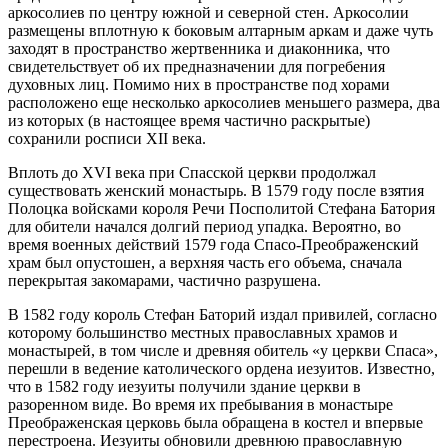
аркосолиев по центру южной и северной стен. Аркосолии
размещены вплотную к боковым алтарным аркам и даже чуть
заходят в пространство жертвенника и диаконника, что
свидетельствует об их предназначении для погребения
духовных лиц. Помимо них в пространстве под хорами
расположено еще несколько аркосолиев меньшего размера, два
из которых (в настоящее время частично раскрытые)
сохранили росписи XII века.
Вплоть до XVI века при Спасской церкви продолжал
существовать женский монастырь. В 1579 году после взятия
Полоцка войсками короля Речи Посполитой Стефана Батория
для обители начался долгий период упадка. Вероятно, во
время военных действий 1579 года Спасо-Преображенский
храм был опустошен, а верхняя часть его объема, сначала
перекрытая закомарами, частично разрушена.
В 1582 году король Стефан Баторий издал привилей, согласно
которому большинство местных православных храмов и
монастырей, в том числе и древняя обитель «у церкви Спаса»,
перешли в ведение католического ордена иезуитов. Известно,
что в 1582 году иезуиты получили здание церкви в
разоренном виде. Во время их пребывания в монастыре
Преображенская церковь была обращена в костел и впервые
перестроена. Иезуиты обновили древнюю православную