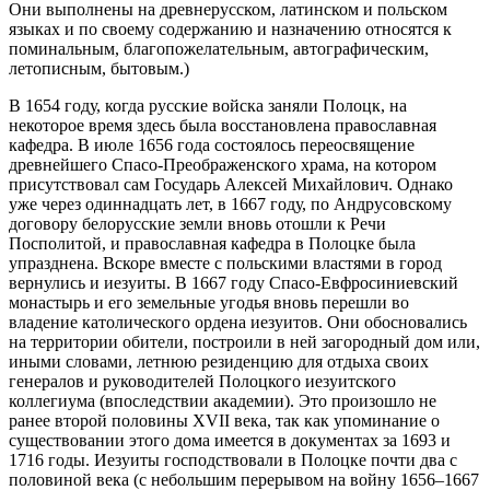
Они выполнены на древнерусском, латинском и польском
языках и по своему содержанию и назначению относятся к
поминальным, благопожелательным, автографическим,
летописным, бытовым.)
В 1654 году, когда русские войска заняли Полоцк, на
некоторое время здесь была восстановлена православная
кафедра. В июле 1656 года состоялось переосвящение
древнейшего Спасо-Преображенского храма, на котором
присутствовал сам Государь Алексей Михайлович. Однако
уже через одиннадцать лет, в 1667 году, по Андрусовскому
договору белорусские земли вновь отошли к Речи
Посполитой, и православная кафедра в Полоцке была
упразднена. Вскоре вместе с польскими властями в город
вернулись и иезуиты. В 1667 году Спасо-Евфросиниевский
монастырь и его земельные угодья вновь перешли во
владение католического ордена иезуитов. Они обосновались
на территории обители, построили в ней загородный дом или,
иными словами, летнюю резиденцию для отдыха своих
генералов и руководителей Полоцкого иезуитского
коллегиума (впоследствии академии). Это произошло не
ранее второй половины XVII века, так как упоминание о
существовании этого дома имеется в документах за 1693 и
1716 годы. Иезуиты господствовали в Полоцке почти два с
половиной века (с небольшим перерывом на войну 1656–1667