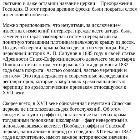
святыню и даже оставили название церкви – Преображения
Господня. В этот период древние фрески были покрыты слоем
известковой побелки.
Можно предположить, что иезуитами, за исключением
известных изменений интерьера, прежде всего алтаря, была
заменена и старая закомарная система перекрытий на
понятную тогдашним плотникам вальмовую крышу из досок.
По другой версии, крыша была сделана из черепицы. Еще
церковный историк А. П. Сапунов в 1885 году в своей статье
«Древности Спасо-Евфросиниевского девичьего монастыря в
Полоцке» писал о том, что церковь Спаса до ремонта 1832
года была покрыта «частью соломой, частью черепицей и
гонтом». Это подтверждают и современные исследования
реставраторов, которые в забутовках храма нашли битую
черепицу, по археологическим признакам относящуюся к
XVII веку.
Скорее всего, в XVII веке обновленная иезуитами Спасская
церковь не использовалась для богослужений. Об этом
свидетельствуют граффити, оставленные на стенах храма
тогдашними полоцкими школярами – факт невероятный в
использовавшемся костеле. (Вообще, граффити Спасской
церкви, написанные в период от середины XII века до 1832
года включительно, имеют важное историческое значение.