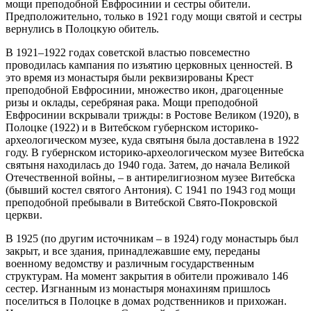
мощи преподобной Евфросинии и сестры обители.
Предположительно, только в 1921 году мощи святой и сестры
вернулись в Полоцкую обитель.
В 1921–1922 годах советской властью повсеместно
проводилась кампания по изъятию церковных ценностей. В
это время из монастыря были реквизированы Крест
преподобной Евфросинии, множество икон, драгоценные
ризы и оклады, серебряная рака. Мощи преподобной
Евфросинии вскрывали трижды: в Ростове Великом (1920), в
Полоцке (1922) и в Витебском губернском историко-
археологическом музее, куда святыня была доставлена в 1922
году. В губернском историко-археологическом музее Витебска
святыня находилась до 1940 года. Затем, до начала Великой
Отечественной войны, – в антирелигиозном музее Витебска
(бывший костел святого Антония). С 1941 по 1943 год мощи
преподобной пребывали в Витебской Свято-Покровской
церкви.
В 1925 (по другим источникам – в 1924) году монастырь был
закрыт, и все здания, принадлежавшие ему, переданы
военному ведомству и различным государственным
структурам. На момент закрытия в обители проживало 146
сестер. Изгнанным из монастыря монахиням пришлось
поселиться в Полоцке в домах родственников и прихожан.