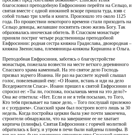
благословил преподобную Евфросинию перейти на Сельцо, и
святая вместе с одной инокиней вскоре пришла туда, взяв с
собой только три хлеба и книги. Произошло это около 1125
года. По прошествии некоторого времени стали приходить на
Сельцо девицы, желавшие посвятить свою жизнь Богу. Так
образовалась иноческая обитель. В Спасском монастыре
приняли постриг четыре родственницы преподобной
Евфросинии: родная сестра княжна Градислава, двоюродная –
княжна Звенислава, племянницы-княжны Кирианна и Ольга.
Преподобная Евфросиния, заботясь о благоустройстве
монастыря, пожелала возвести на месте ветхого деревянного
Спасского храма каменный. На это святое дело Господь
призвал зодчего Иоанна. Не раз на рассвете зодчий слышал
голос, повелевавший ему: «О Иоанн, встань и иди на дело
Вседержителя Спаса». Иоанн пришел к святой Евфросинии и
спросил ее: «Ты ли, госпожа, посылаешь меня на это дело?»
Она же ответила: «Нет. Если и не я тебя посылаю, то Того,
Кто тебя призывает на такое дело, – Того послушай прилежно
и с усердием». Спасский храм был построен всего лишь за 30
недель. Когда постройка церкви была уже почти закончена,
строители обнаружили, что на завершение ее не хватает
кирпича (плинфы). Святая Евфросиния с горячей молитвой
обратилась к Богу, и утром в печи были найдены плинфы. В
тот же день было завершено строительство Спасской церкви.