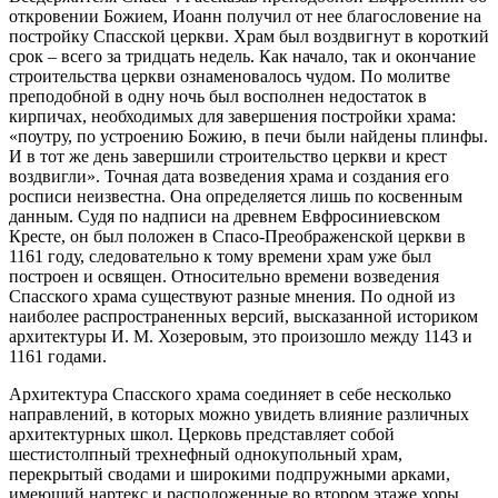
откровении Божием, Иоанн получил от нее благословение на
постройку Спасской церкви. Храм был воздвигнут в короткий
срок – всего за тридцать недель. Как начало, так и окончание
строительства церкви ознаменовалось чудом. По молитве
преподобной в одну ночь был восполнен недостаток в
кирпичах, необходимых для завершения постройки храма:
«поутру, по устроению Божию, в печи были найдены плинфы.
И в тот же день завершили строительство церкви и крест
воздвигли». Точная дата возведения храма и создания его
росписи неизвестна. Она определяется лишь по косвенным
данным. Судя по надписи на древнем Евфросиниевском
Кресте, он был положен в Спасо-Преображенской церкви в
1161 году, следовательно к тому времени храм уже был
построен и освящен. Относительно времени возведения
Спасского храма существуют разные мнения. По одной из
наиболее распространенных версий, высказанной историком
архитектуры И. М. Хозеровым, это произошло между 1143 и
1161 годами.
Архитектура Спасского храма соединяет в себе несколько
направлений, в которых можно увидеть влияние различных
архитектурных школ. Церковь представляет собой
шестистолпный трехнефный однокупольный храм,
перекрытый сводами и широкими подпружными арками,
имеющий нартекс и расположенные во втором этаже хоры,