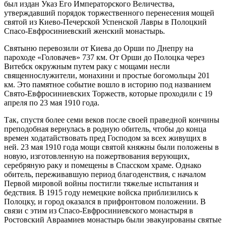
был издан Указ Его Императорского Величества,
утверждавший порядок торжественного перенесения мощей
святой из Киево-Печерской Успенской Лавры в Полоцкий
Спасо-Евфросиниевский женский монастырь.
Святыню перевозили от Киева до Орши по Днепру на
пароходе «Головачев» 737 км. От Орши до Полоцка через
Витебск окружным путем раку с мощами несли
священнослужители, монахини и простые богомольцы 201
км. Это памятное событие вошло в историю под названием
Свято-Евфросиниевских Торжеств, которые проходили с 19
апреля по 23 мая 1910 года.
Так, спустя более семи веков после своей праведной кончины
преподобная вернулась в родную обитель, чтобы до конца
времен ходатайствовать пред Господом за всех живущих в
ней. 23 мая 1910 года мощи святой княжны были положены в
новую, изготовленную на пожертвования верующих,
серебряную раку и помещены в Спасском храме. Однако
обитель, переживавшую период благоденствия, с началом
Первой мировой войны постигли тяжелые испытания и
бедствия. В 1915 году немецкие войска приблизились к
Полоцку, и город оказался в прифронтовом положении. В
связи с этим из Спасо-Евфросиниевского монастыря в
Ростовский Авраамиев монастырь были эвакуированы святые