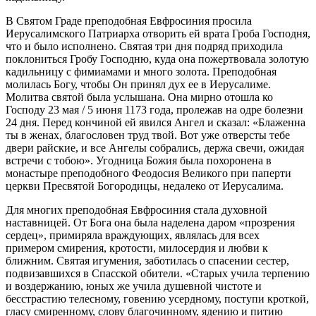
В Святом Граде преподобная Евфросиния просила
Иерусалимского Патриарха отворить ей врата Гроба Господня,
что и было исполнено. Святая три дня подряд приходила
поклониться Гробу Господню, куда она пожертвовала золотую
кадильницу с фимиамами и много золота. Преподобная
молилась Богу, чтобы Он принял дух ее в Иерусалиме.
Молитва святой была услышана. Она мирно отошла ко
Господу 23 мая / 5 июня 1173 года, пролежав на одре болезни
24 дня. Перед кончиной ей явился Ангел и сказал: «Блаженна
ты в женах, благословен труд твой. Вот уже отверсты тебе
двери райские, и все Ангелы собрались, держа свечи, ожидая
встречи с тобою». Угодница Божия была похоронена в
монастыре преподобного Феодосия Великого при паперти
церкви Пресвятой Богородицы, недалеко от Иерусалима.
Для многих преподобная Евфросиния стала духовной
наставницей. От Бога она была наделена даром «прозрения
сердец», примиряла враждующих, являлась для всех
примером смирения, кротости, милосердия и любви к
ближним. Святая игумения, заботилась о спасении сестер,
подвизавшихся в Спасской обители. «Старых учила терпению
и воздержанию, юных же учила душевной чистоте и
бесстрастию телесному, говению усердному, поступи кроткой,
гласу смиренному, слову благочинному, ядению и питию