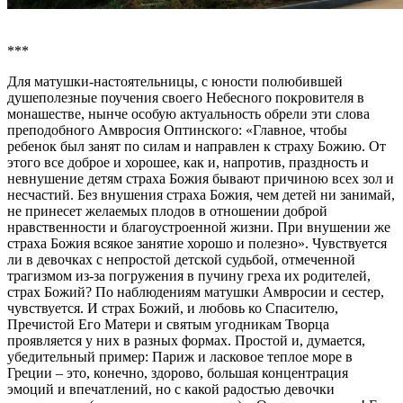
***
Для матушки-настоятельницы, с юности полюбившей
душеполезные поучения своего Небесного покровителя в
монашестве, нынче особую актуальность обрели эти слова
преподобного Амвросия Оптинского: «Главное, чтобы
ребенок был занят по силам и направлен к страху Божию. От
этого все доброе и хорошее, как и, напротив, праздность и
невнушение детям страха Божия бывают причиною всех зол и
несчастий. Без внушения страха Божия, чем детей ни занимай,
не принесет желаемых плодов в отношении доброй
нравственности и благоустроенной жизни. При внушении же
страха Божия всякое занятие хорошо и полезно». Чувствуется
ли в девочках с непростой детской судьбой, отмеченной
трагизмом из-за погружения в пучину греха их родителей,
страх Божий? По наблюдениям матушки Амвросии и сестер,
чувствуется. И страх Божий, и любовь ко Спасителю,
Пречистой Его Матери и святым угодникам Творца
проявляется у них в разных формах. Простой и, думается,
убедительный пример: Париж и ласковое теплое море в
Греции – это, конечно, здорово, большая концентрация
эмоций и впечатлений, но с какой радостью девочки