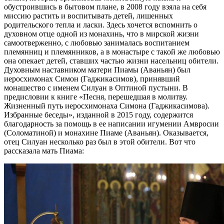
обустроившись в бытовом плане, в 2008 году взяла на себя
миссию растить и воспитывать детей, лишенных
родительского тепла и ласки. Здесь хочется вспомнить о
духовном отце одной из монахинь, что в мирской жизни
самоотверженно, с любовью занималась воспитанием
племянниц и племянников, а в монастыре с такой же любовью
она опекает детей, ставших частью жизни насельниц обители.
Духовным наставником матери Пиамы (Аваньян) был
иеросхимонах Симон (Гаджикасимов), принявший
монашество с именем Силуан в Оптиной пустыни. В
предисловии к книге «Песня, перешедшая в молитву.
Жизненный путь иеросхимонаха Симона (Гаджикасимова).
Избранные беседы», изданной в 2015 году, содержится
благодарность за помощь в ее написании игумении Амвросии
(Соломатиной) и монахине Пиаме (Аваньян). Оказывается,
отец Силуан несколько раз был в этой обители. Вот что
рассказала мать Пиама: