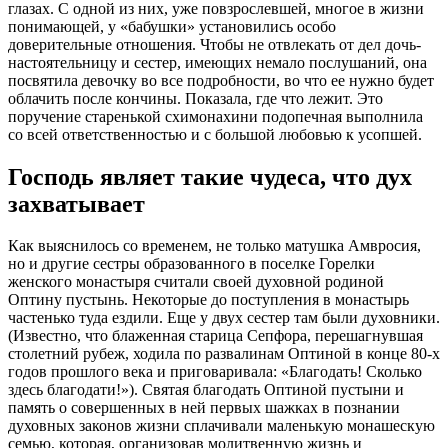
глазах. С одной из них, уже повзрослевшей, многое в жизни
понимающей, у «бабушки» установились особо
доверительные отношения. Чтобы не отвлекать от дел дочь-
настоятельницу и сестер, имеющих немало послушаний, она
посвятила девочку во все подробности, во что ее нужно будет
облачить после кончины. Показала, где что лежит. Это
поручение старенькой схимонахини подопечная выполнила
со всей ответственностью и с большой любовью к усопшей.
Господь являет такие чудеса, что дух
захватывает
Как выяснилось со временем, не только матушка Амвросия,
но и другие сестры образованного в поселке Горелки
женского монастыря считали своей духовной родиной
Оптину пустынь. Некоторые до поступления в монастырь
частенько туда ездили. Еще у двух сестер там были духовники.
(Известно, что блаженная старица Сепфора, перешагнувшая
столетний рубеж, ходила по развалинам Оптиной в конце 80-х
годов прошлого века и приговаривала: «Благодать! Сколько
здесь благодати!»). Святая благодать Оптиной пустыни и
память о совершенных в ней первых шажках в познании
духовных законов жизни сплачивали маленькую монашескую
семью, которая, организовав молитвенную жизнь и