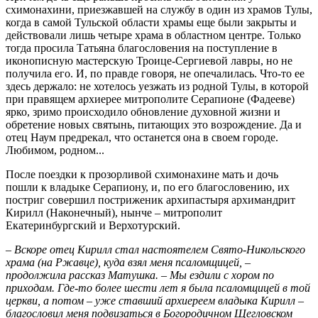
схимонахини, приезжавшей на службу в один из храмов Тулы,
когда в самой Тульской области храмы еще были закрыты и
действовали лишь четыре храма в областном центре. Только
тогда просила Татьяна благословения на поступление в
иконописную мастерскую Троице-Сергиевой лавры, но не
получила его. И, по правде говоря, не опечалилась. Что-то ее
здесь держало: не хотелось уезжать из родной Тулы, в которой
при правящем архиерее митрополите Серапионе (Фадееве)
ярко, зримо происходило обновление духовной жизни и
обретение новых святынь, питающих это возрождение. Да и
отец Наум предрекал, что останется она в своем городе.
Любимом, родном...
После поездки к прозорливой схимонахине мать и дочь
пошли к владыке Серапиону, и, по его благословению, их
постриг совершил постриженик архипастыря архимандрит
Кирилл (Наконечный), нынче – митрополит
Екатеринбургский и Верхотурский.
– Вскоре отец Кирилл стал настоятелем Свято-Никольского
храма (на Ржавце), куда взял меня псаломщицей, –
продолжила рассказ Матушка. – Мы ездили с хором по
приходам. Где-то более шести лет я была псаломщицей в той
церкви, а потом – уже ставший архиереем владыка Кирилл –
благословил меня подвизаться в Богородичном Щегловском