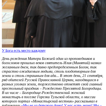
У Бога есть место каждому
День рождения Матери Божией один из проповедников и
богословов прошлых веков святитель Илия (Минятий) назвал
желанным днем, так давно предопределенным Богом, так
страстно ожидаемым людьми, столь плодотворным для
земли и столь страшным для ада... В этот день, 21 сентября,
ряд обителей Русской Православной Церкви, находящихся в
разных уголках земли, торжественно отметят свой главный
престольный праздник – Рождество Пресвятой Богородицы.
В их числе – Богородице-Рождественский женский
монастырь в поселке Горелки Тульской области, о миссии
которого портал «Монастырский вестник» рассказывал в
публикации
«Мы не из детского дома! У нас есть мама! Мы –