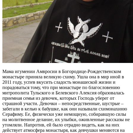
Мама игумении Амвросии в Богородице-Рождественском
монастыре приняла великую схиму. Ушла она в мир иной в
2011 году, успев вкусить сладость монашеской жизни и
порадоваться тому, что при монастыре по благословению
митрополита Тульского и Белевского Алексия образовалась
приемная семья из девочек, которых Господь уберег от
страшной участи. Девочки – непосредственные, шустрые –
забегали в келью к бабушке, как они называли схимонахиню
Серафиму. Ее, физически уже немощную, собиравшую силы
на молитвенное делание, их улыбки, оживленные рассказы не
утомляли. Напротив, ей было отрадно видеть, как на них
действует атмосфера монастыря, как девчушки меняются на