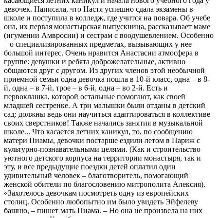
касающиеся летних каникул и начала нового учебного года у
девочек. Написала, что Настя успешно сдала экзамены в
школе и поступила в колледж, где учится на повара. Об учебе
она, их первая монастырская выпускница, рассказывает маме
(игумении Амвросии) и сестрам с воодушевлением. Особенно
– о специализированных предметах, вызывающих у нее
большой интерес. Очень нравится Анастасии атмосфера в
группе: девушки и ребята доброжелательные, активно
общаются друг с другом. Из других членов этой необычной
приемной семьи о
дна девочка пошла в 10-й класс, одна – в 8-
й, одна – в 7-й, трое – в 6-й, одна – во 2-й. Есть и
первоклашка, которой остальные помогают, как своей
младшей сестренке. А три малышки были отданы в детский
сад: должны ведь они научиться адаптироваться в коллективе
своих сверстников! Также начались занятия в музыкальной
школе...
Что касается летних каникул, то, по сообщению
матери Пиамы, девочки постарше ездили летом в Париж с
культурно-познавательными целями. (Как и строительство
уютного детского корпуса на территории монастыря, так и
эту, и все предыдущие поездки детей оплатил один
удивительный человек – благотворитель, помогающий
женской обители по благословению митрополита Алексия).
«
Захотелось девочкам посмотреть одну из европейских
столиц. Особенно любопытно им было увидеть Эйфелеву
башню,­ – пишет мать Пиама­. – Но она не произвела на них