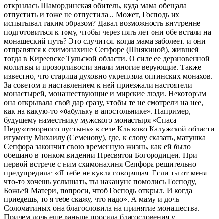
открылась Шамординская обитель, куда мама обещала
отпустить и тоже не отпустила... Может, Господь их
испытывал таким образом? Давал возможность внутренне
подготовиться к тому, чтобы через пять лет они обе встали на
монашеский путь? Это случится, когда мама заболеет, и они
отправятся к схимонахине Сепфоре (Шнякиной), жившей
тогда в Киреевске Тульской области. О силе ее дерзновенной
молитвы и прозорливости знали многие верующие. Также
известно, что старица духовно укрепляла оптинских монахов.
За советом и наставлением к ней приезжали настоятели
монастырей, монашествующие и мирские люди. Некоторым
она открывала свой дар сразу, чтобы те не смотрели на нее,
как на какую-то «бабульку в апостольнике». Например,
будущему наместнику мужского монастыря «Спаса
Нерукотворного пустынь» в селе Клыково Калужской области
игумену Михаилу (Семенову), где, к слову сказать, матушка
Сепфора закончит свою временную жизнь, как ей было
обещано в тонком видении Пресвятой Богородицей. При
первой встрече с ним схимонахиня Сепфора решительно
предупредила: «Я тебе не кукла говорящая. Если ты от меня
что-то хочешь услышать, ты накануне помолись Господу,
Божьей Матери, попроси, чтоб Господь открыл. И когда
приедешь, то я тебе скажу, что надо». А маму и дочь
Соломатиных она благословила на принятие монашества.
Причем дочь еще раньше просила благословения у