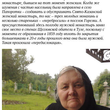
монастыре, бывшем на тот момент женским. Когда же
игумения с частью насельниц была направлена в село
Папоротки – создавать и обустраивать Свято-Казанский
женский монастырь, то нас – трех молодых монахинь и
несколько стареньких – «перебросили» в поселок Горелки. А
просуществоваший здесь полгода мужской монастырь занял
свое место в стенах Щегловской обители в Туле, поскольку с
момента ее образования в 1859 году вплоть до закрытия
большевиками в 20-е годы прошлого века она была мужской.
Такая произошла «передислокация».