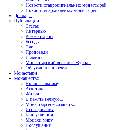
Новости ставропигиальных монастырей
Новости епархиальных монастырей
Доклады
Публикации
Статьи
Интервью
Комментарии
Беседы
Слова
Проповеди
Издания
Монастырский вестник. Журнал
Обсуждение проекта
Монастыри
Монашество
Новоначальному
Аскетика
Жития
В память вечную...
Монастырское хозяйство
Исследования
Консультация
Монахи миру
Послушания