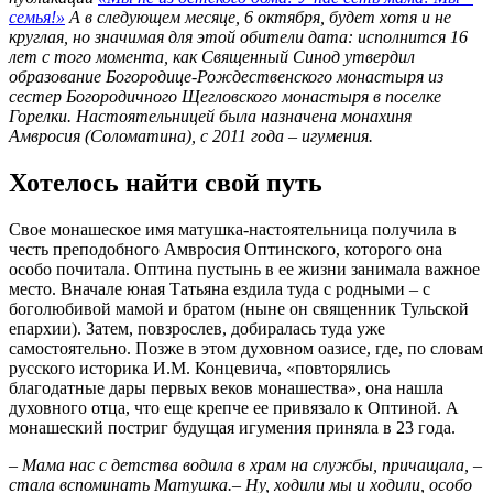
семья!»
А в следующем месяце, 6 октября, будет хотя и не
круглая, но значимая для этой обители дата: исполнится 16
лет с того момента, как Священный Синод утвердил
образование Богородице-Рождественского монастыря
из
сестер Богородичного Щегловского монастыря в поселке
Горелки. Настоятельницей была назначена монахиня
Амвросия (Соломатина), с 2011 года – игумения.
Хотелось найти свой путь
Свое монашеское имя матушка-настоятельница получила в
честь преподобного Амвросия Оптинского, которого она
особо почитала. Оптина пустынь в ее жизни занимала важное
место. Вначале юная Татьяна ездила туда с родными – с
боголюбивой мамой и братом (ныне он священник Тульской
епархии). Затем, повзрослев, добиралась туда уже
самостоятельно. Позже в этом духовном оазисе, где, по словам
русского историка И.М. Концевича, «повторялись
благодатные дары первых веков монашества», она нашла
духовного отца, что еще крепче ее привязало к Оптиной. А
монашеский постриг будущая игумения приняла в 23 года.
– Мама нас с детства водила в храм на службы, причащала, –
стала вспоминать Матушка.– Ну, ходили мы и ходили, особо