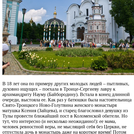
В 18 лет она по примеру других молодых людей – пытливых,
духовно ищущих – поехала в Троице-Сергиеву лавру к
архимандриту Науму (Байбородину). Встала в конец длинной
очереди, выстояла ее. Как раз у батюшки была настоятельница
Свято-Троицкого Ново-Голутвина женского монастыря
матушка Ксения (Зайцева), и старец благословил девушку из
Тулы провести ближайший пост в Коломенской обители. Но
тут, что интересно (и несколько неожиданно!): ее мама,
человек ревностной веры, не мыслящий себя без Церкви, не
отпустила дочь в монастырь даже на короткое время! Потом