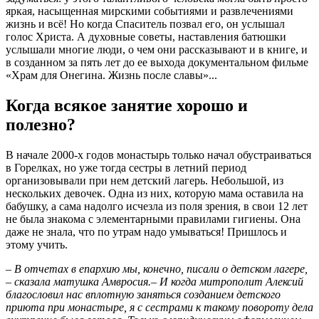
яркая, насыщенная мирскими событиями и развлечениями
жизнь и всё! Но когда Спаситель позвал его, он услышал
голос Христа. А духовные советы, наставления батюшки
услышали многие люди, о чем они рассказывают и в книге, и
в созданном за пять лет до ее выхода документальном фильме
«Храм для Онегина. Жизнь после славы»...
Когда всякое занятие хорошо и
полезно?
В начале 2000-х годов монастырь только начал обустраиваться
в Горелках, но уже тогда сестры в летний период
организовывали при нем детский лагерь. Небольшой, из
нескольких девочек. Одна из них, которую мама оставила на
бабушку, а сама надолго исчезла из поля зрения, в свои 12 лет
не была знакома с элементарными правилами гигиены. Она
даже не знала, что по утрам надо умываться! Пришлось и
этому учить.
– В отчетах в епархию мы, конечно, писали о детском лагере,
– сказала матушка Амвросия.– И когда митрополит Алексий
благословил нас вплотную заняться созданием детского
приюта при монастыре, я с сестрами к такому повороту дела