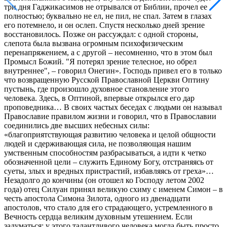
три дня Гаджикасимов не отрывался от Библии, прочел ее
полностью; буквально не ел, не пил, не спал. Затем в глазах
его потемнело, и он ослеп. Спустя несколько дней зрение
восстановилось. Позже он рассуждал: с одной стороны,
слепота была вызвана огромным психофизическим
перенапряжением, а с другой – несомненно, что в этом был
Промысл Божий. "Я потерял зрение телесное, но обрел
внутреннее", – говорил Онегин». Господь привел его в только
что возвращенную Русской Православной Церкви Оптину
пустынь, где произошло духовное становление этого
человека. Здесь, в Оптиной, впервые открылся его дар
проповедника… В своих частых беседах с людьми он называл
Православие правилом жизни и говорил, что в Православии
соединились две высших небесных силы:
«благоприятствующая развитию человека и целой общности
людей и сдерживающая сила, не позволяющая нашим
умственным способностям разбрасываться, а идти к четко
обозначенной цели – служить Единому Богу, отстраняясь от
суеты, злых и вредных пристрастий, избавляясь от греха»…
Незадолго до кончины (он отошел ко Господу летом 2002
года) отец Силуан принял великую схиму с именем Симон – в
честь апостола Симона Зилота, одного из двенадцати
апостолов, что стало для его страдающего, устремленного в
Вечность сердца великим духовным утешением. Если
задуматься: у этого талантливого человека могла быть просто