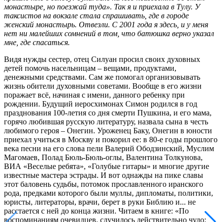
монастыре, но поезжай туда». Так я и приехала в Тулу. У
таксистов на вокзале стала спрашивать, где в городе
женский монастырь. Отвезли. С 2001
года я здесь, и у меня
нет ни малейших сомнений в том, что батюшка верно указал
мне, где спасаться.
Видя нужды сестер, отец Силуан просил своих духовных
детей помочь насельницам – вещами, продуктами,
денежными средствами. Сам же помогал организовывать
жизнь обители духовными советами. Вообще в его жизни
поражает всё, начиная с имени, данного ребенку при
рождении. Будущий иеросхимонах Симон родился в год
празднования 100-летия со дня смерти Пушкина, и его мама,
горячо любившая русскую литературу, назвала сына в честь
любимого героя – Онегин. Уроженец Баку, Онегин в юности
приехал учиться в Москву и покорил ее: в 80-е годы прошлого
века песни на его слова пели Валерий Ободзинский, Муслим
Магомаев, Полад Бюль-Бюль-оглы, Валентина Толкунова,
ВИА «Веселые ребята», «Голубые гитары» и многие другие
известные мастера эстрады. И вот однажды на пике славы
этот баловень судьбы, потомок прославленного иранского
рода, предками которого были муллы, дипломаты, политики,
юристы, литераторы, врачи, берет в руки Библию и... не
расстается с ней до конца жизни. Читаем в книге: «По
воспоминаниям очевидцев, случилось действительно чудо: