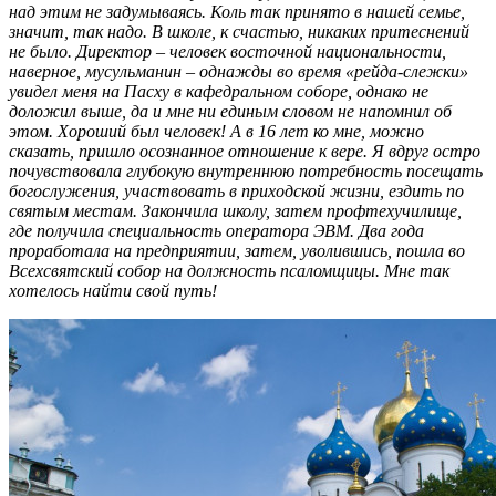
над этим не задумываясь. Коль так принято в нашей семье,
значит, так надо. В школе, к счастью, никаких притеснений
не было. Директор – человек восточной национальности,
наверное, мусульманин – однажды во время «рейда-слежки»
увидел меня на Пасху в кафедральном соборе, однако не
доложил выше, да и мне ни единым словом не напомнил об
этом. Хороший был человек! А в 16 лет ко мне, можно
сказать, пришло осознанное отношение к вере. Я вдруг остро
почувствовала глубокую внутреннюю потребность посещать
богослужения, участвовать в приходской жизни, ездить по
святым местам. Закончила школу, затем профтехучилище,
где получила специальность оператора ЭВМ. Два года
проработала на предприятии, затем, уволившись, пошла во
Всехсвятский
собор на должность псаломщицы. Мне так
хотелось найти свой путь!