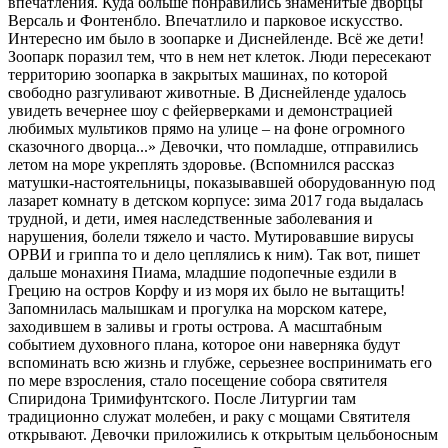
впечатления. Куда больше понравились знаменитые дворцы
Версаль и Фонтенбло. Впечатлило и парковое искусство.
Интересно им было в зоопарке и Диснейленде. Всё же дети!
Зоопарк поразил тем, что в нем нет клеток. Люди пересекают
территорию зоопарка в закрытых машинах, по которой
свободно разгуливают животные. В Диснейленде удалось
увидеть вечернее шоу с фейерверками и демонстрацией
любимых мультиков прямо на улице – на фоне огромного
сказочного дворца...» Девочки, что помладше, отправились
летом на море укреплять здоровье. (Вспомнился рассказ
матушки-настоятельницы, показывавшей оборудованную под
лазарет комнату в детском корпусе: зима 2017 года выдалась
трудной, и дети, имея наследственные заболевания и
нарушения, болели тяжело и часто. Мутировавшие вирусы
ОРВИ и гриппа то и дело цеплялись к ним). Так вот, пишет
дальше монахиня Пиама, младшие подопечные ездили в
Грецию на остров Корфу и из моря их было не вытащить!
Запомнилась малышкам и прогулка на морском катере,
заходившем в заливы и гроты острова. А масштабным
событием духовного плана, которое они наверняка будут
вспоминать всю жизнь и глубже, серьезнее воспринимать его
по мере взросления, стало посещение собора святителя
Спиридона Тримифунтского. После Литургии там
традиционно служат молебен, и раку с мощами Святителя
открывают. Девочки приложились к открытым цельбоносным