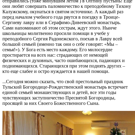
отправились (тоже минувшим летом ) в Оптину пустынь! Еще
они любят совершать паломничество к преподобному Тихону
Калужскому, окунаться в святом источнике. А каждый раз
перед началом учебного года рвутся в поездку в Троице-
Сергиеву лавру или в Серафимо-Дивеевский монастырь.
Сами напоминают об этом сестрам, ждут этого. Нынче
школьницы молитвенно просили помощи в учебе у
преподобного Сергия Радонежского, поехав в Лавру всей
большой семьей (именно так они о себе говорят: «Мы –
семья!»). У Бога есть место каждому. Его милосердие
простирается на всех нас: страдающих от немощей
физических и духовных, часто ошибающихся, падающих и
поднимающихся. Старающихся при этом поднять других –
кто еще слабее и остро нуждается в нашей помощи.
...Сегодня можно сказать, что свой престольный праздник
Тульский Богородице-Рождественский монастырь встречает
единой семьей монашествующих и детей, все эти годы
чувствующих заступничество Пресвятой Богородицы,
просящей за них Своего Божественного Сына.