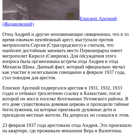
Епископ Арсений
(Жадановский)
Отец Андрей и другие непоминающие священники, что в то
время означало неизбежный арест, выступали против
митрополита Сергия (Страгородского) и считали, что
наиболее достойным занимать место Первоиерарха имеет
митрополит Кирилл (Смирнов). Для обсуждения этого
вопроса была организована встреча отца Андрея и отца
Михаила Шика. Данный факт, который официально звучал
как участие в нелегальном совещании в феврале 1937 года,
стал поводом для арестов.
Епископ Арсений подвергался арестам в 1931, 1932, 1933
годах и отбывал трехлетнюю ссылку в Казахстане, после
которой он жил в поселке Котельники Ухтомского района. В
его доме существовала домовая церковь и проходили тайные
богослужения, на которые приезжали духовные дети и
приходили местные жители. На допросах он сознался в этом.
23 февраля 1937 года арестовали отца Андрея. Это произошло
на квартире, где проживали монахини Вера и Валентина.