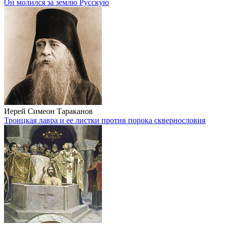
Он молился за землю Русскую
Иерей Симеон Тараканов
Троицкая лавра и ее листки против порока сквернословия