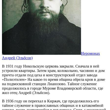
Иеромонах
Андрей (Эльбсон)
В 1931 году Никольскую церковь закрыли. Сначала в ней
устроили квартиры. Затем храм, колокольню, часовню и дом
причта отдали под цеха и конструкторский отдел завода
«Полиэтилен» На какое-то время община обрела кров в доме
на подмосковной станции Лианозово. Тайное служение
продолжилось в городе Муроме Владимирской области, где
жил отец Андрей (Эльбсон).
В 1936 году он переехал в Киржач, где продолжилось его
тайное служение в православных общинах и в катакомбной
церкви, вновь появившейся в тот период. Связь с московской