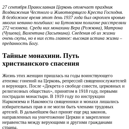
27 сентября Православная Церковь отмечает праздник
Воздвижения Честного и Животворящего Креста Господня.
В безбожное время этот день 1937 года был окроплен кровью
многих невинно погибших: на Бутовском полигоне расстреляли
272 человека. Среди них монахини Вера (Рожкова), Матрона
(Чушева), Валентина (Засыпкина). Сведения об их жизни
очень скупы, но в них есть главное: высокая истина жизни –
преданность Богу.
Тайные монахини. Путь
христианского спасения
Жизнь этих женщин пришлась на годы воинствующего
атеизма: гонений на Церковь, репрессий священнослужителей
и верующих. После «Декрета о свободе совести, церковных и
религиозных обществах», принятом в 1918 году, первыми
пострадали монастыри. В 1919 году по инструкции
Наркомзема и Накомюста священники и монахи лишались
избирательных прав и не могли быть членами трудовых
артелей. В дальнейшем был принят еще ряд законов,
направленных на уничтожение Церкви и закрепление
неравенства между верующими и другими гражданами
страны.