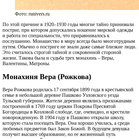
Фото: runivers.ru
По этой причине в 1920–1930 годы многие тайно принимали
постриг, при котором допускались ношение мирской одежды
и работа по специальности, что приравнивалось к
послушанию. Монашество в миру всегда было многотрудным
путем. Обычно о постриге не знали даже самые близкие люди.
Это считалось строгой тайной и сокровенной стороной
жизни. Такова была и судьба трех монахинь – Веры,
Валентины, Матроны.
Монахиня Вера (Рожкова)
Вера Рожкова родилась 17 сентября 1899 года в крестьянской
семье в небольшой деревне Пашково Узловского уезда
Тульской губернии. Жители деревни являлись прихожанами
построенной в 1769 году церкви Покрова Пресвятой
Богородицы в Козловой слободе, где, очевидно, и крестили
новорожденную. В 1904 году в Пашково открыли школу,
которую стала посещать Вера. Она хорошо училась, а среди
любимых предметов был Закон Божий. В будущем девушка
получит высшее образование, но ее жизненный путь