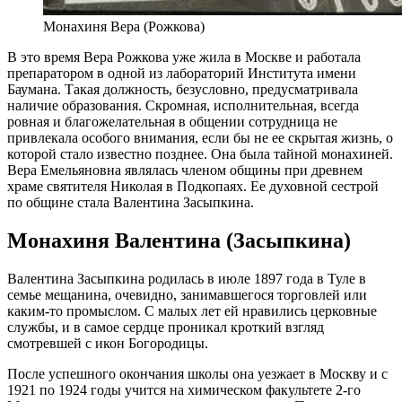
Монахиня Вера (Рожкова)
В это время Вера Рожкова уже жила в Москве и работала
препаратором в одной из лабораторий Института имени
Баумана. Такая должность, безусловно, предусматривала
наличие образования. Скромная, исполнительная, всегда
ровная и благожелательная в общении сотрудница не
привлекала особого внимания, если бы не ее скрытая жизнь, о
которой стало известно позднее. Она была тайной монахиней.
Вера Емельяновна являлась членом общины при древнем
храме святителя Николая в Подкопаях. Ее духовной сестрой
по общине стала Валентина Засыпкина.
Монахиня Валентина (Засыпкина)
Валентина Засыпкина родилась в июле 1897 года в Туле в
семье мещанина, очевидно, занимавшегося торговлей или
каким-то промыслом. С малых лет ей нравились церковные
службы, и в самое сердце проникал кроткий взгляд
смотревшей с икон Богородицы.
После успешного окончания школы она уезжает в Москву и с
1921 по 1924 годы учится на химическом факультете 2-го