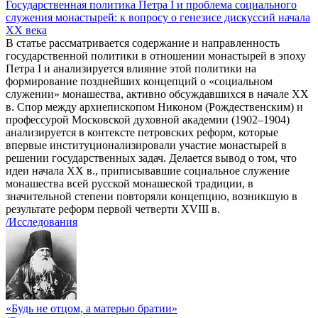
Государственная политика Петра I и проблема социального
служения монастырей: к вопросу о генезисе дискуссий начала
ХХ века
В статье рассматривается содержание и направленность
государственной политики в отношении монастырей в эпоху
Петра I и анализируется влияние этой политики на
формирование позднейших концепций о «социальном
служении» монашества, активно обсуждавшихся в начале XX
в. Спор между архиепископом Никоном (Рождественским) и
профессурой Московской духовной академии (1902–1904)
анализируется в контексте петровских реформ, которые
впервые институционализировали участие монастырей в
решении государственных задач. Делается вывод о том, что
идеи начала ХХ в., приписывавшие социальное служение
монашества всей русской монашеской традиции, в
значительной степени повторяли концепцию, возникшую в
результате реформ первой четверти XVIII в.
/Исследования
«Будь не отцом, а матерью братии»