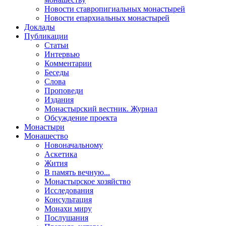
Новости ставропигиальных монастырей
Новости епархиальных монастырей
Доклады
Публикации
Статьи
Интервью
Комментарии
Беседы
Слова
Проповеди
Издания
Монастырский вестник. Журнал
Обсуждение проекта
Монастыри
Монашество
Новоначальному
Аскетика
Жития
В память вечную...
Монастырское хозяйство
Исследования
Консультация
Монахи миру
Послушания