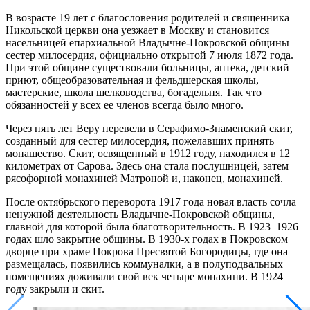
В возрасте 19 лет с благословения родителей и священника
Никольской церкви она уезжает в Москву и становится
насельницей епархиальной Владычне-Покровской общины
сестер милосердия, официально открытой 7 июля 1872 года.
При этой общине существовали больницы, аптека, детский
приют, общеобразовательная и фельдшерская школы,
мастерские, школа шелководства, богадельня. Так что
обязанностей у всех ее членов всегда было много.
Через пять лет Веру перевели в Серафимо-Знаменский скит,
созданный для сестер милосердия, пожелавших принять
монашество. Скит, освященный в 1912 году, находился в 12
километрах от Сарова. Здесь она стала послушницей, затем
рясофорной монахиней Матроной и, наконец, монахиней.
После октябрьского переворота 1917 года новая власть сочла
ненужной деятельность Владычне-Покровской общины,
главной для которой была благотворительность. В 1923–1926
годах шло закрытие общины. В 1930-х годах в Покровском
дворце при храме Покрова Пресвятой Богородицы, где она
размещалась, появились коммуналки, а в полуподвальных
помещениях доживали свой век четыре монахини. В 1924
году закрыли и скит.