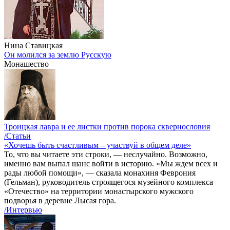
Нина Ставицкая
Он молился за землю Русскую
Монашество
Троицкая лавра и ее листки против порока сквернословия
/Статьи
«Хочешь быть счастливым – участвуй в общем деле»
То, что вы читаете эти строки, — неслучайно. Возможно,
именно вам выпал шанс войти в историю. «Мы ждем всех и
рады любой помощи», — сказала монахиня Феврония
(Гельман), руководитель строящегося музейного комплекса
«Отечество» на территории монастырского мужского
подворья в деревне Лысая гора.
/Интервью