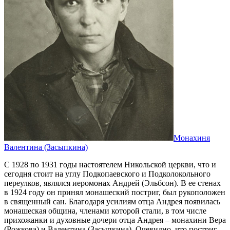
Монахиня
Валентина (Засыпкина)
С 1928 по 1931 годы настоятелем Никольской церкви, что и
сегодня стоит на углу Подкопаевского и Подколокольного
переулков, являлся иеромонах Андрей (Эльбсон). В ее стенах
в 1924 году он принял монашеский постриг, был рукоположен
в священный сан. Благодаря усилиям отца Андрея появилась
монашеская община, членами которой стали, в том числе
прихожанки и духовные дочери отца Андрея – монахини Вера
(Рожкова) и Валентина (Засыпкина). Очевидно, что постриг