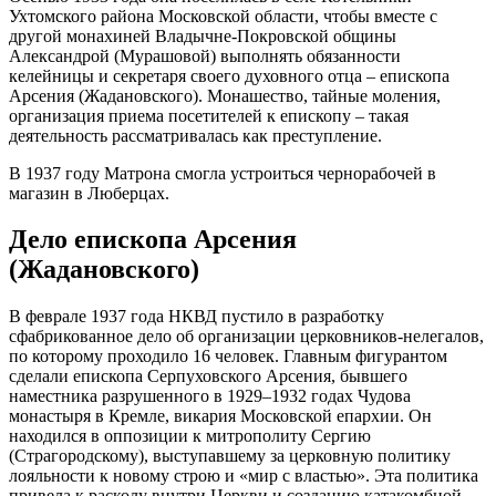
Ухтомского района Московской области, чтобы вместе с
другой монахиней Владычне-Покровской общины
Александрой (Мурашовой) выполнять обязанности
келейницы и секретаря своего духовного отца – епископа
Арсения (Жадановского). Монашество, тайные моления,
организация приема посетителей к епископу – такая
деятельность рассматривалась как преступление.
В 1937 году Матрона смогла устроиться чернорабочей в
магазин в Люберцах.
Дело епископа Арсения
(Жадановского)
В феврале 1937 года НКВД пустило в разработку
сфабрикованное дело об организации церковников-нелегалов,
по которому проходило 16 человек. Главным фигурантом
сделали епископа Серпуховского Арсения, бывшего
наместника разрушенного в 1929–1932 годах Чудова
монастыря в Кремле, викария Московской епархии. Он
находился в оппозиции к митрополиту Сергию
(Страгородскому), выступавшему за церковную политику
лояльности к новому строю и «мир с властью». Эта политика
привела к расколу внутри Церкви и созданию катакомбной