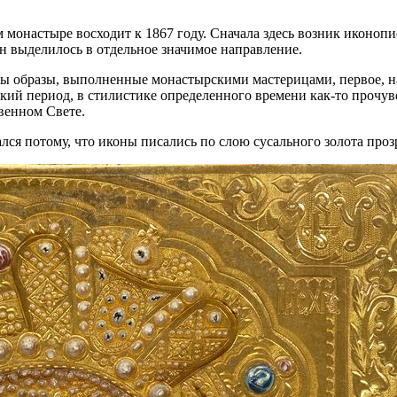
монастыре восходит к 1867 году. Сначала здесь возник иконопи
н выделилось в отдельное значимое направление.
ены образы, выполненные монастырскими мастерицами, первое, н
ий период, в стилистике определенного времени как-то прочувс
венном Свете.
лся потому, что иконы писались по слою сусального золота пр