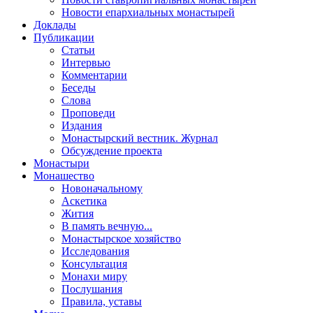
Новости епархиальных монастырей
Доклады
Публикации
Статьи
Интервью
Комментарии
Беседы
Слова
Проповеди
Издания
Монастырский вестник. Журнал
Обсуждение проекта
Монастыри
Монашество
Новоначальному
Аскетика
Жития
В память вечную...
Монастырское хозяйство
Исследования
Консультация
Монахи миру
Послушания
Правила, уставы