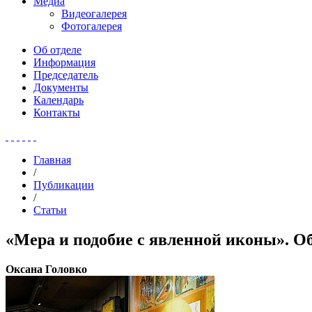
Медиа
Видеогалерея
Фотогалерея
Об отделе
Информация
Председатель
Документы
Календарь
Контакты
Главная
/
Публикации
/
Статьи
«Мера и подобие с явленной иконы». О
Оксана Головко