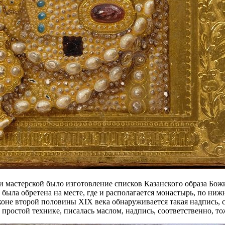
 мастерской было изготовление списков Казанского образа Бож
и была обретена на месте, где и располагается монастырь, по н
не второй половины XIX века обнаруживается такая надпись, ск
простой технике, писалась маслом, надпись, соответственно, то