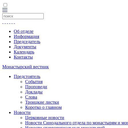
Об отделе
Информация
Председатель
Документы
Календарь
Контакты
Монастырский вестник
Предстоятель
События
Проповеди
Доклады
Слова
Троицкие листки
Коротко о главном
Новости
Церковные новости
Новости Синодального отдела по монастырям и мо
Новости ставропигиальных монастырей