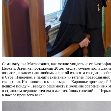
Сама матушка Митрофания, как можно увидеть из ее биографии
Церкви. Затем на протяжении 20 лет несла тяжелое послушани
возрасте, в каком наш любимый святой взялся за созидание о
в Суре. Наверное, в памяти активных читателей православных
священник Иоанновского монастыря на Карповке протоиерей Ник
пешком пойду!» Твердую решимость и желание современных мо
о страшном периоде атеизма и жесточайших гонений на Церков
в начале прошлого века?