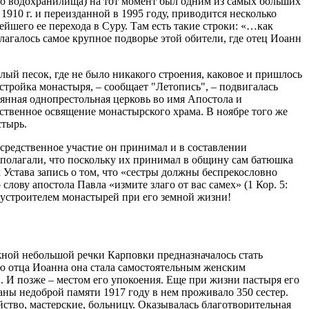
о водохранилища) на тот момент был одним из самых больших
10 г. и переизданной в 1995 году, приводится несколько
йшего ее перехода в Суру.
Там есть такие строки: «…как
лагалось самое крупное подворье этой обители, где отец Иоанн
ый песок, где не было никакого строения, каковое и пришлось
стройка монастыря, – сообщает "Летопись", – подвигалась
евянная однопрестольная церковь во имя Апостола и
ственное освящение монастырского храма. В ноябре того же
стырь.
средственное участие он принимал и в составлении
полагали, что поскольку их принимал в общину сам батюшка
 Устава запись о том, что «сестры должны беспрекословно
ову апостола Павла «измите злаго от вас самех» (1 Кор. 5:
ым устроителем монастырей при его земной жизни!
ной небольшой речки Карповки предназначалось стать
ю отца Иоанна она стала самостоятельным женским
 И позже – местом его упокоения. Еще при жизни пастыря его
аны недоброй памяти 1917 году в нем проживало 350 сестер.
йство, мастерские, больницу. Оказывалась благотворительная