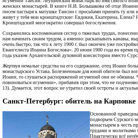
игумении Таисии. Леушинский монастырь во имя святого Иоан
женских монастырей. В книге Н.И. Большакова об отце Иоанне
писем пастыря к матушке Таисии с просьбами принять ту или 
живут у тебя мои кронштадтские: Евдокия, Екатерина, Елена? 
Кронштадский многократно совершал богослужения.
Сохранились воспоминания сестер о тяжелых трудах, понесенн
нам начинать своим трудом, а именно: раскапывать канавы, вы
очень быстро, так что к лету 1900 г. был окончен уже построй
Евангелиста Иоанна Богослова». 20 июня 1900 года во время п
года указом Архангельской духовной консистории вместо Су
Жертвуя немалые средства на его содержание, отец Иоанн бол
монастырского Устава. Болезненным для юной обители был во
Иоанн, то слушаться распоряжений игумений они не обязаны. Ч
повиноваться игумении», прибавив при этом, что не подчиняющ
13). Думается, этот вопрос не утратил своей остроты и актуал
Санкт-Петербург: обитель на Карповке
Основанной праведным
подворьем Сурского м
монастырем в честь п
трудами и молитвами 
Практически всё необх