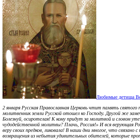
Любимые детища Все
2 января Русская Православная Церковь чтит память святого п
молитвенник земли Русской отошел ко Господу. Другой же заме
Болезнуй, осиротелая! К кому придут за молитвой и словом у
чудодейственной молитвы? Плачь, Россия!» И вся верующая Рос
веру своих предков, ликовала! В наши дни многое, что связано 
возвращения из небытия удивительных обителей, которые про