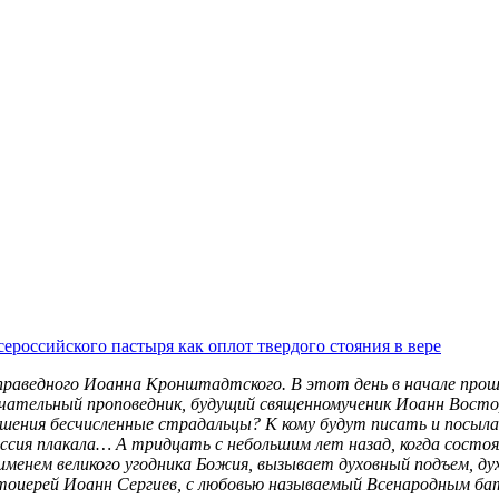
российского пастыря как оплот твердого стояния в вере
раведного Иоанна Кронштадтского. В этот день в начале прошло
чательный проповедник, будущий священномученик Иоанн Восторго
тешения бесчисленные страдальцы? К кому будут писать и посы
сия плакала… А тридцать с небольшим лет назад, когда состоял
с именем великого угодника Божия, вызывает духовный подъем, ду
тоиерей Иоанн Сергиев, с любовью называемый Всенародным ба