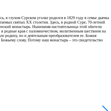
, в глухом Сурском уголке родился в 1829 году в семье дьячка
аемых святых XX столетия. Здесь, в родной Суре, 70-летний
 женский монастырь. Нынешняя настоятельница этой обители
л в родные края с паломничеством, молитвенным шествием на
ую родину, но и деятельным преобразователем ее. Божия
 Божьему слову. Потому наш монастырь – это свидетельство