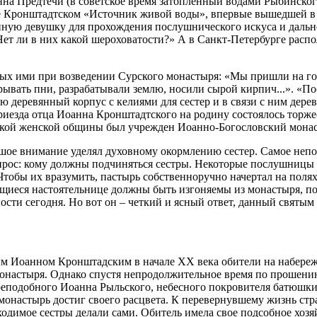
на Предтечи (в советское время затопленный водами Рыбинског
 Кронштадтском «Источник живой воды», впервые вышедшей в 19
иную девушку для прохождения послушнического искуса и дальне
Нет ли в них какой шероховатости?» А в Санкт-Петербурге распо
ых ими при возведении Сурского монастыря: «Мы пришли на гол
рывать пни, разрабатывали землю, носили сырой кирпич...». «По
кою деревянный корпус с келиями для сестер и в связи с ним дер
риезда отца Иоанна Кронштадтского на родину состоялось торже
рской женской общины был учрежден Иоанно-Богословский мона
ьшое внимание уделял духовному окормлению сестер. Самое непо
прос: кому должны подчиняться сестры. Некоторые послушницы 
тобы их вразумить, пастырь собственноручно начертал на полях
иеся настоятельнице должны быть изгоняемы из монастыря, по сл
ьности сегодня. Но вот он – четкий и ясный ответ, данный свят
 Иоанном Кронштадским в начале XX века обители на набереж
онастыря. Однако спустя непродолжительное время по прошени
реподобного Иоанна Рыльского, небесного покровителя батюшки.
монастырь достиг своего расцвета. К перевернувшему жизнь стр
одимое сестры делали сами. Обитель имела свое подсобное хозя