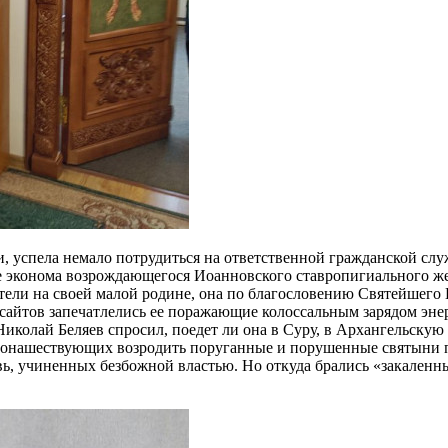
, успела немало потрудиться на ответственной гражданской сл
е эконома возрождающегося Иоанновского ставропигиального же
бители на своей малой родине, она по благословению Святейшег
 сайтов запечатлелись ее поражающие колоссальным зарядом эне
олай Беляев спросил, поедет ли она в Суру, в Архангельскую о
нашествующих возродить поруганные и порушенные святыни пит
ь, учиненных безбожной властью. Но откуда брались «закаленн