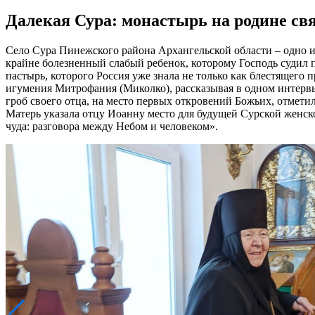
Далекая Сура: монастырь на родине св
Село Сура Пинежского района Архангельской области – одно из
крайне болезненный слабый ребенок, которому Господь судил п
пастырь, которого Россия уже знала не только как блестящег
игумения Митрофания (Миколко), рассказывая в одном интервь
гроб своего отца, на место первых откровений Божьих, отмети
Матерь указала отцу Иоанну место для будущей Сурской женск
чуда: разговора между Небом и человеком».