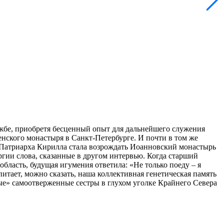
ужбе, приобретя бесценный опыт для дальнейшего служения
нского монастыря в Санкт-Петербурге. И почти в том же
о Патриарха Кирилла стала возрождать Иоанновский монастырь
ргии слова, сказанные в другом интервью. Когда старший
бласть, будущая игумения ответила: «Не только поеду – я
ает, можно сказать, наша коллективная генетическая память
ые» самоотверженные сестры в глухом уголке Крайнего Севера