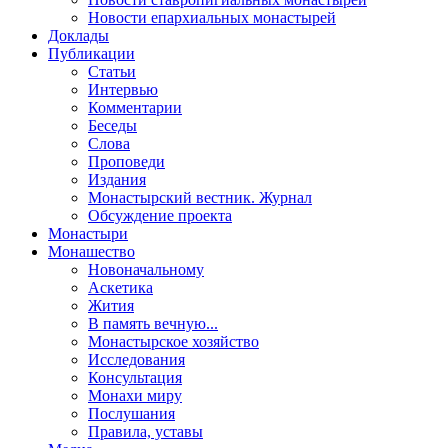
Новости епархиальных монастырей
Доклады
Публикации
Статьи
Интервью
Комментарии
Беседы
Слова
Проповеди
Издания
Монастырский вестник. Журнал
Обсуждение проекта
Монастыри
Монашество
Новоначальному
Аскетика
Жития
В память вечную...
Монастырское хозяйство
Исследования
Консультация
Монахи миру
Послушания
Правила, уставы