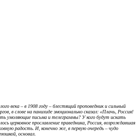
го века – в 1908 году – блестящий проповедник и сильный
в, в слове на панихиде эмоционально сказал: «Плачь, Россия!
лать умоляющие письма и телеграммы? У кого будут искать
ось церковное прославление праведника, Россия, возрождавшая
ховную радость. И, конечно же, в первую очередь – чудо
тюшкой, основал.