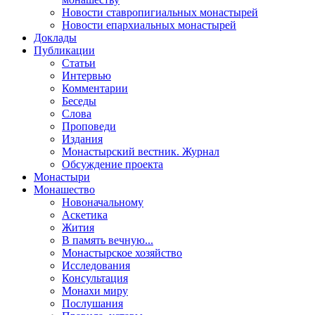
Новости ставропигиальных монастырей
Новости епархиальных монастырей
Доклады
Публикации
Статьи
Интервью
Комментарии
Беседы
Слова
Проповеди
Издания
Монастырский вестник. Журнал
Обсуждение проекта
Монастыри
Монашество
Новоначальному
Аскетика
Жития
В память вечную...
Монастырское хозяйство
Исследования
Консультация
Монахи миру
Послушания