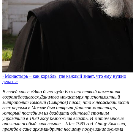
«Монастырь – как корабль, где каждый знает, что ему нужно
делать»
В своей книге «Это было чудо Божие» первый наместник
возрождавшегося Данилова монастыря приснопамятный
митрополит Евлогий (Смирнов) писал, что к неожиданности
всех первым в Москве был открыт Данилов монастырь,
который последним из двадцати обителей столицы
упразднила в 1930 году безбожная власть. И в этом многие
опознали особый знак свыше... Шел 1983 год. Отцу Евлогию,
прежде в сане архимандрита несшему послушание эконома