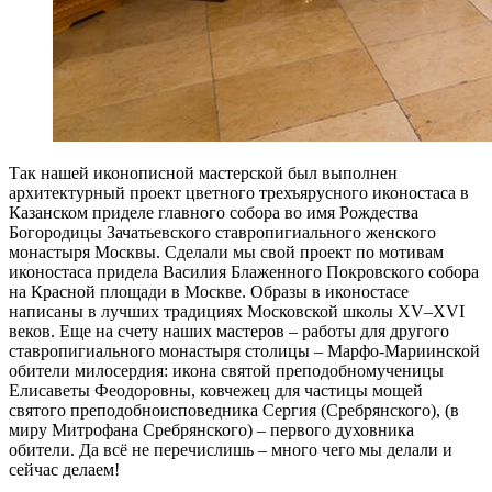
Так нашей иконописной мастерской был выполнен
архитектурный проект цветного трехъярусного иконостаса в
Казанском приделе главного собора во имя Рождества
Богородицы Зачатьевского ставропигиального женского
монастыря Москвы. Сделали мы свой проект по мотивам
иконостаса придела Василия Блаженного Покровского собора
на Красной площади в Москве. Образы в иконостасе
написаны в лучших традициях Московской школы XV–XVI
веков. Еще на счету наших мастеров – работы для другого
ставропигиального монастыря столицы – Марфо-Мариинской
обители милосердия: икона святой преподобномученицы
Елисаветы Феодоровны, ковчежец для частицы мощей
святого преподобноисповедника Сергия (Сребрянского), (в
миру Митрофана Сребрянского) – первого духовника
обители. Да всё не перечислишь – много чего мы делали и
сейчас делаем!