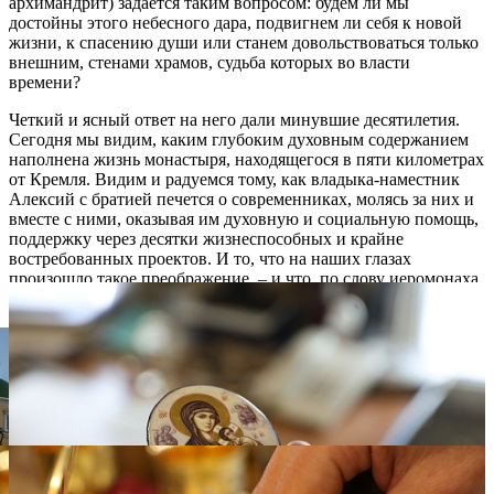
архимандрит) задается таким вопросом: будем ли мы
достойны этого небесного дара, подвигнем ли себя к новой
жизни, к спасению души или станем довольствоваться только
внешним, стенами храмов, судьба которых во власти
времени?
Четкий и ясный ответ на него дали минувшие десятилетия.
Сегодня мы видим, каким глубоким духовным содержанием
наполнена жизнь монастыря, находящегося в пяти километрах
от Кремля. Видим и радуемся тому, как владыка-наместник
Алексий с братией печется о современниках, молясь за них и
вместе с ними, оказывая им духовную и социальную помощь,
поддержку через десятки жизнеспособных и крайне
востребованных проектов. И то, что на наших глазах
произошло такое преображение, – и что, по слову иеромонаха
Алексия (Завидонского), корабль идет по курсу –
действительно, чудо Божие.
Беседовала Нина Ставицкая
Фото: Владимир Ходаков. Также снимки предоставлены
Даниловым монастырем и взяты из открытого доступа