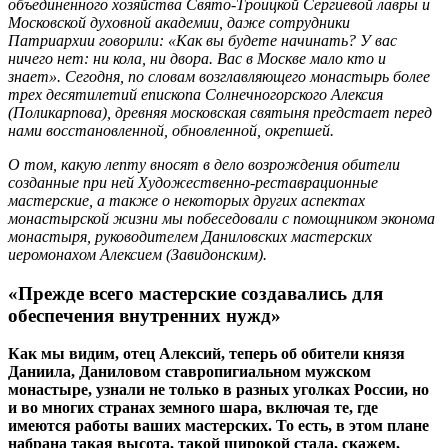
объединенного хозяйства Свято-Троицкой Сергиевой лавры и
Московской духовной академии, даже сотрудники
Патриархии говорили: «Как вы будете начинать? У вас
ничего нет: ни кола, ни двора. Вас в Москве мало кто и
знает». Сегодня, по словам возглавляющего монастырь более
трех десятилетий епископа Солнечногорского Алексия
(Поликарпова), древняя московская святыня предстает перед
нами восстановленной, обновленной, окрепшей.
О том, какую лепту вносят в дело возрождения обители
созданные при ней Художественно-реставрационные
мастерские, а также о некоторых других аспектах
монастырской жизни мы побеседовали с помощником эконома
монастыря, руководителем Даниловских мастерских
иеромонахом Алексием (Завидонским).
«Прежде всего мастерские создавались для
обеспечения внутренних нужд»
Как мы видим, отец Алексий, теперь об обители князя
Даниила, Даниловом ставропигиальном мужском
монастыре, узнали не только в разных уголках России, но
и во многих странах земного шара, включая те, где
имеются работы ваших мастерских. То есть, в этом плане
набрана такая высота, такой широкой стала, скажем,