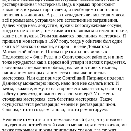
реставрационная мастерская. Ведь в храмах происходит
каждение, в храмах горят свечи, и необходимо постоянно
поновлять живопись. А раз в пятнадцать лет мы ставим леса,
всё промываем, устраняем эти естественные загрязнения.
Далее: когда нам, допустим, нужны богослужебные сосуды,
когда их не хватает, тоже сами изготавливаем и именно такие,
какие нам нужны. Этим занимается ювелирная мастерская. Я
пришел в монастырь в 1997 году, тогда у обители был один
скит в Рязанской области, второй – в селе Долматово
Московской области. Потом еще скиты появились в
Подмосковье – близ Рузы и в Серпуховском районе, и в них
тоже нуждаются как в церковной утвари и всяких предметах,
связанных с церковным обиходом, так и в новых иконах,
написанием которых занимается наша иконописная
мастерская. Или еще пример: Святейший Патриарх подарил
Данилову монастырю икону, надо под нее сделать киот. И
зачем, скажите, кому-то на стороне его заказывать, если эту
работу превосходно выполнят свои мастера? У нас есть
столярная мастерская, есть багетная мастерская. Также
осуществляется реставрация мебели и реставрация икон.
Словом, что-то создаем заново, что-то ремонтируем.
Нельзя не отметить и тот немаловажный факт, что, помимо
внутренних потребностей самого монастыря и его скитов, мы
также покрываем нужды приписных храмов, где служит