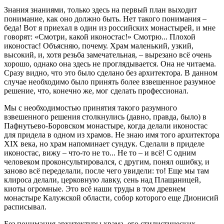
Знания знаниями, только здесь на первый план выходит
понимание, как оно должно быть. Нет такого понимания –
беда! Вот я приехал в один из российских монастырей, и мне
говорят: «Смотри, какой иконостас!» Смотрю... Плохой
иконостас! Объясняю, почему. Храм маленький, узкий,
высокий, и, хотя резьба замечательная, – вырезано всё очень
хорошо, однако она здесь не проглядывается. Она не читаема.
Сразу видно, что это было сделано без архитектора. В данном
случае необходимо было принять более взвешенное разумное
решение, что, конечно же, мог сделать профессионал.
Мы с необходимостью принятия такого разумного
взвешенного решения столкнулись (давно, правда, было) в
Пафнутьево-Боровском монастыре, когда делали иконостас
для придела в одном из храмов. Не знаю имя того архитектора
XIX века, но храм напоминает сундук. Сделали в приделе
иконостас, вижу – что-то не то... Не то – и всё! С одним
человеком проконсультировался, с другим, понял ошибку, и
заново всё переделали, после чего увидели: то! Еще мы там
клироса делали, церковную лавку, сень над Плащаницей,
киоты огромные. Это всё наши труды в том древнем
монастыре Калужской области, собор которого еще Дионисий
расписывал.
Без понимания архитектуры храма, его стилистических