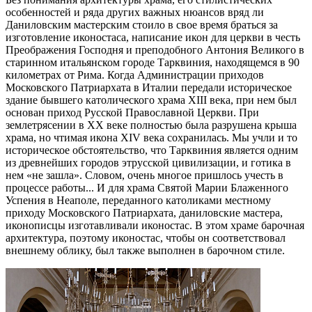
особенностей и ряда других важных нюансов вряд ли
Даниловским мастерским стоило в свое время браться за
изготовление иконостаса, написание икон для церкви в честь
Преображения Господня и преподобного Антония Великого в
старинном итальянском городе Тарквиния, находящемся в 90
километрах от Рима. Когда Администрации приходов
Московского Патриархата в Италии передали историческое
здание бывшего католического храма XIII века, при нем был
основан приход Русской Православной Церкви. При
землетрясении в XX веке полностью была разрушена крыша
храма, но чтимая икона XIV века сохранилась. Мы учли и то
историческое обстоятельство, что Тарквиния является одним
из древнейших городов этрусской цивилизации, и готика в
нем «не зашла». Словом, очень многое пришлось учесть в
процессе работы... И для храма Святой Марии Блаженного
Успения в Неаполе, переданного католиками местному
приходу Московского Патриархата, даниловские мастера,
иконописцы изготавливали иконостас. В этом храме барочная
архитектура, поэтому иконостас, чтобы он соответствовал
внешнему облику, был также выполнен в барочном стиле.