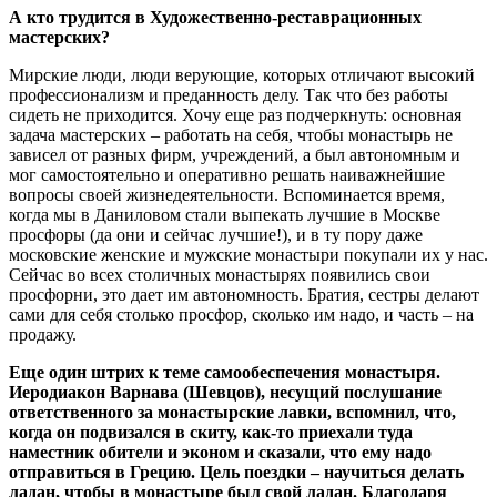
А кто трудится в Художественно-реставрационных
мастерских?
Мирские люди, люди верующие, которых отличают высокий
профессионализм и преданность делу. Так что без работы
сидеть не приходится. Хочу еще раз подчеркнуть: основная
задача мастерских – работать на себя, чтобы монастырь не
зависел от разных фирм, учреждений, а был автономным и
мог самостоятельно и оперативно решать наиважнейшие
вопросы своей жизнедеятельности. Вспоминается время,
когда мы в Даниловом стали выпекать лучшие в Москве
просфоры (да они и сейчас лучшие!), и в ту пору даже
московские женские и мужские монастыри покупали их у нас.
Сейчас во всех столичных монастырях появились свои
просфорни, это дает им автономность. Братия, сестры делают
сами для себя столько просфор, сколько им надо, и часть – на
продажу.
Еще один штрих к теме самообеспечения монастыря.
Иеродиакон Варнава (Шевцов), несущий послушание
ответственного за монастырские лавки, вспомнил, что,
когда он подвизался в скиту, как-то приехали туда
наместник обители и эконом и сказали, что ему надо
отправиться в Грецию. Цель поездки – научиться делать
ладан, чтобы в монастыре был свой ладан. Благодаря