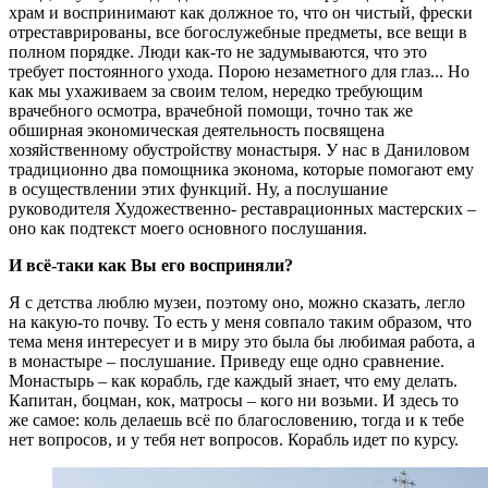
храм и воспринимают как должное то, что он чистый, фрески
отреставрированы, все богослужебные предметы, все вещи в
полном порядке. Люди как-то не задумываются, что это
требует постоянного ухода. Порою незаметного для глаз... Но
как мы ухаживаем за своим телом, нередко требующим
врачебного осмотра, врачебной помощи, точно так же
обширная экономическая деятельность посвящена
хозяйственному обустройству монастыря. У нас в Даниловом
традиционно два помощника эконома, которые помогают ему
в осуществлении этих функций. Ну, а послушание
руководителя Художественно- реставрационных мастерских –
оно как подтекст моего основного послушания.
И всё-таки как Вы его восприняли?
Я с детства люблю музеи, поэтому оно, можно сказать, легло
на какую-то почву. То есть у меня совпало таким образом, что
тема меня интересует и в миру это была бы любимая работа, а
в монастыре – послушание. Приведу еще одно сравнение.
Монастырь – как корабль, где каждый знает, что ему делать.
Капитан, боцман, кок, матросы – кого ни возьми. И здесь то
же самое: коль делаешь всё по благословению, тогда и к тебе
нет вопросов, и у тебя нет вопросов. Корабль идет по курсу.