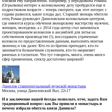
близком ему направлении. Например, у иеродиакона Романа
(Огрызкова) интерес к колокольному делу пробудился еще в
подростковом возрасте – теперь смотрите, как этот интерес с
годами развился, какие плоды дал. Старший звонарь обители
отец Роман руководит Даниловским колокольным центром,
где имеются курсы обучения звонарскому мастерству мужчин,
женщин, молодежи, а с 2014 года центр стал заниматься
проектированием колоколов и ансамблей для литья на
собственном производстве (!), воссоздавать утраченные
колокола по предоставленным данным, выполнять монтаж
звонниц и так далее. Кто-то из братии преподает, кто-то
занимается больничным служением, кто-то окормляет
раненых в госпитале. Что тут говорить, много, очень много
сфер применения, спектр достаточно широкий!
Данилов ставропигиальный мужской монастырь
Москва, улица Даниловский Вал, 22с17
И в заключение нашей беседы позвольте, отче, задать Вам
традиционный вопрос: как Вы пришли в монастырь и
почему избрали обитель князя Даниила?