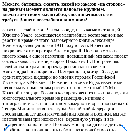
Можете, батюшка, сказать, какой из заказов «на стороне»
на данный момент является наиболее крупным,
впечатляет своим масштабом, своей значимостью и
требует Вашего неослабного внимания?
Заказ из Челябинска. В этом городе, называемом столицей
Южного Урала, завершаются масштабные реставрационные
работы в храме святого благоверного князя Александра
Невского, освященного в 1911 году в честь Небесного
покровителя императора Александра II. Поскольку это не
просто храм, а еще и памятник, посвященный монарху, проект
согласовывался с императором Николаем II. Построен был
челябинский храм по проекту российского зодчего
Александра Никаноровича Померанцева, который создал
архитектурные шедевры во многих городах Российской
Империи, а в Москве – Верхние Торговые Ряды, известные
нескольким поколениям россиян как знаменитый ГУМ на
Красной площади. В советское время чего только под сводами
многострадального храма не размещали, начиная с
типографии и заканчивая залом камерной и органной музыки!
Теперь Министерство культуры Российской Федерации
восстанавливает архитектурный вид храма и росписи, мы же
изготавливаем три иконостаса, церковную утварь и всё
внутреннее наполнение. Поэтому мне приходится ездить в
Челябинск, контролировать работы, взаимодействовать с