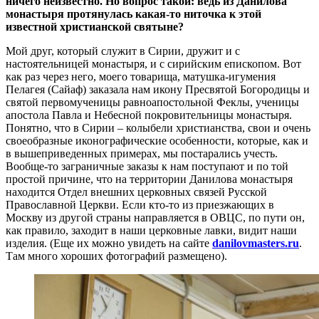
ничего неизвестно. Но вопрос такой: ведь из Данилова
монастыря протянулась какая-то ниточка к этой
известной христианской святыне?
Мой друг, который служит в Сирии, дружит и с
настоятельницей монастыря, и с сирийским епископом. Вот
как раз через него, моего товарища, матушка-игумения
Пелагея (Сайаф) заказала нам икону Пресвятой Богородицы и
святой первомученицы равноапостольной Феклы, ученицы
апостола Павла и Небесной покровительницы монастыря.
Понятно, что в Сирии – колыбели христианства, свои и очень
своеобразные иконографические особенности, которые, как и
в вышеприведенных примерах, мы постарались учесть.
Вообще-то заграничные заказы к нам поступают и по той
простой причине, что на территории Данилова монастыря
находится Отдел внешних церковных связей Русской
Православной Церкви. Если кто-то из приезжающих в
Москву из другой страны направляется в ОВЦС, по пути он,
как правило, заходит в наши церковные лавки, видит наши
изделия. (Еще их можно увидеть на сайте
danilovmasters.ru
.
Там много хороших фотографий размещено).