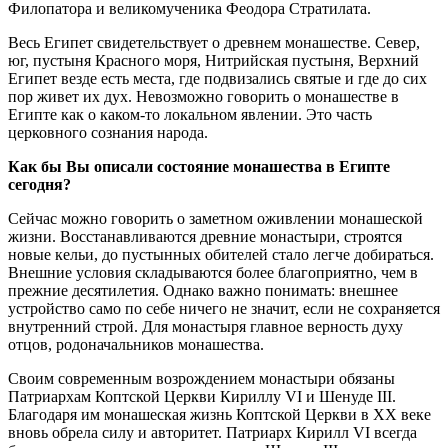
Филопатора и великомученика Феодора Стратилата.
Весь Египет свидетельствует о древнем монашестве. Север,
юг, пустыня Красного моря, Нитрийская пустыня, Верхний
Египет везде есть места, где подвизались святые и где до сих
пор живет их дух. Невозможно говорить о монашестве в
Египте как о каком-то локальном явлении. Это часть
церковного сознания народа.
Как бы Вы описали состояние монашества в Египте
сегодня?
Сейчас можно говорить о заметном оживлении монашеской
жизни. Восстанавливаются древние монастыри, строятся
новые кельи, до пустынных обителей стало легче добираться.
Внешние условия складываются более благоприятно, чем в
прежние десятилетия. Однако важно понимать: внешнее
устройство само по себе ничего не значит, если не сохраняется
внутренний строй. Для монастыря главное верность духу
отцов, родоначальников монашества.
Своим современным возрождением монастыри обязаны
Патриархам Коптской Церкви Кириллу VI и Шенуде III.
Благодаря им монашеская жизнь Коптской Церкви в ХХ веке
вновь обрела силу и авторитет. Патриарх Кирилл VI всегда