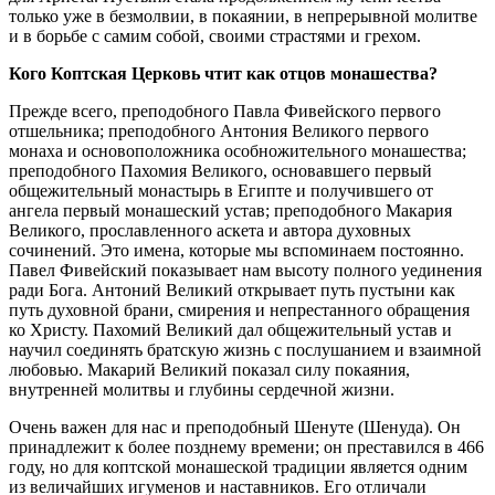
только уже в безмолвии, в покаянии, в непрерывной молитве
и в борьбе с самим собой, своими страстями и грехом.
Кого Коптская Церковь чтит как отцов монашества?
Прежде всего, преподобного Павла Фивейского первого
отшельника; преподобного Антония Великого первого
монаха и основоположника особножительного монашества;
преподобного Пахомия Великого, основавшего первый
общежительный монастырь в Египте и получившего от
ангела первый монашеский устав; преподобного Макария
Великого, прославленного аскета и автора духовных
сочинений. Это имена, которые мы вспоминаем постоянно.
Павел Фивейский показывает нам высоту полного уединения
ради Бога. Антоний Великий открывает путь пустыни как
путь духовной брани, смирения и непрестанного обращения
ко Христу. Пахомий Великий дал общежительный устав и
научил соединять братскую жизнь с послушанием и взаимной
любовью. Макарий Великий показал силу покаяния,
внутренней молитвы и глубины сердечной жизни.
Очень важен для нас и преподобный Шенуте (Шенуда). Он
принадлежит к более позднему времени; он преставился в 466
году, но для коптской монашеской традиции является одним
из величайших игуменов и наставников. Его отличали