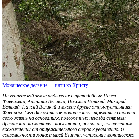
Монашеское делание — идти ко Христу
На египетской земле подвизались преподобные Павел
Фивейский, Антоний Великий, Пахомий Великий, Макарий
Великий, Паисий Великий и многие другие отцы-пустынники
Фиваиды. Сегодня коптское монашество стремится строить
свою жизнь на основаниях, положенных некогда святыми
древности: на молитве, послушании, покаянии, постепенном
восхождении от общежительного строя к уединению. О
современности монастырей Египта, устроении монашеского