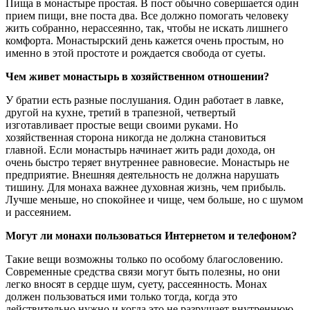
Пища в монастыре простая. В пост обычно совершается один
прием пищи, вне поста два. Все должно помогать человеку
жить собранно, нерассеянно, так, чтобы не искать лишнего
комфорта. Монастырский день кажется очень простым, но
именно в этой простоте и рождается свобода от суеты.
Чем живет монастырь в хозяйственном отношении?
У братии есть разные послушания. Один работает в лавке,
другой на кухне, третий в трапезной, четвертый
изготавливает простые вещи своими руками. Но
хозяйственная сторона никогда не должна становиться
главной. Если монастырь начинает жить ради дохода, он
очень быстро теряет внутреннее равновесие. Монастырь не
предприятие. Внешняя деятельность не должна нарушать
тишину. Для монаха важнее духовная жизнь, чем прибыль.
Лучше меньше, но спокойнее и чище, чем больше, но с шумом
и рассеянием.
Могут ли монахи пользоваться Интернетом и телефоном?
Такие вещи возможны только по особому благословению.
Современные средства связи могут быть полезны, но они
легко вносят в сердце шум, суету, рассеянность. Монах
должен пользоваться ими только тогда, когда это
действительно нужно и когда это не разрушает внутреннюю