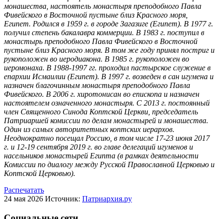
монашества, настоятель монастыря преподобного Павла
Фивейского в Восточной пустыне близ Красного моря,
Египет. Родился в 1959 г. в городе Загазиге (Египет). В 1977 г.
получил степень бакалавра коммерции. В 1983 г. поступил в
монастырь преподобного Павла Фивейского в Восточной
пустыне близ Красного моря. В том же году принял постриг и
рукоположен во иеродиакона. В 1985 г. рукоположен во
иеромонаха. В 1988-1997 гг. проходил пастырское служение в
епархии Исмаилии (Египет). В 1997 г. возведен в сан игумена и
назначен благочинным монастыря преподобного Павла
Фивейского. В 2006 г. хиротонисан во епископа и назначен
настоятелем означенного монастыря. С 2013 г. постоянный
член Священного Синода Коптской Церкви, председатель
Патриаршей комиссии по делам монастырей и монашества.
Один из самых авторитетных коптских иерархов.
Неоднократно посещал Россию, в том числе 17-23 июня 2017
г. и 12-19 сентября 2019 г. во главе делегаций игуменов и
насельников монастырей Египта (в рамках деятельности
Комиссии по диалогу между Русской Православной Церковью и
Коптской Церковью).
Распечатать
24 мая 2026
Источник:
Патриархия.ру
Социальные сети