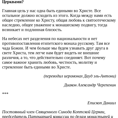
Церквами?
Главная цель у нас одна быть едиными во Христе. Все
остальное должно исходить из этого. Когда между нами есть
общее стремление ко Христу, общая любовь к святоотеческому
наследию, общее уважение к монашескому подвигу, тогда
возникает и подлинная близость.
На небесах нет разделения по национальности и нет
противопоставления египетского монаха русскому. Там все
чада Божии. И чем больше мы будем узнавать друг друга в
свете Христа, тем легче нам будет видеть не внешние
различия, а то, что действительно соединяет. Вот почему
самое важное хранить любовь, честность, молитву и
стремление быть едиными во Христе.
(переводил иеромонах Дауд эль-Антони)
Диакон Александр Черепенин
***
Епископ Даниил
Постоянный член Священного Синода Коптской Церкви,
председатель Патриаршей комиссии по делам монастырей и