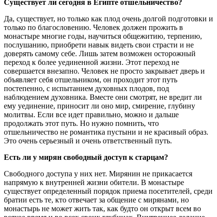
Существует ли сегодня в Египте отшельничество?
Да, существует, но только как плод очень долгой подготовки и
только по благословению. Человек должен прожить в
монастыре многие годы, научиться общежитию, терпению,
послушанию, приобрети навык видеть свои страсти и не
доверять самому себе. Лишь затем возможен осторожный
переход к более уединенной жизни. Этот переход не
совершается внезапно. Человек не просто закрывает дверь и
объявляет себя отшельником, он проходит этот путь
постепенно, с испытанием духовных плодов, под
наблюдением духовника. Вместе они смотрят, не вредит ли
ему уединение, приносит ли оно мир, смирение, глубину
молитвы. Если все идет правильно, можно и дальше
продолжать этот путь. Но нужно помнить, что
отшельничество не романтика пустыни и не красивый образ.
Это очень серьезный и очень ответственный путь.
Есть ли у мирян свободный доступ к старцам?
Свободного доступа у них нет. Мирянин не прикасается
напрямую к внутренней жизни обители. В монастыре
существует определенный порядок приема посетителей, среди
братии есть те, кто отвечает за общение с мирянами, но
монастырь не может жить так, как будто он открыт всем во