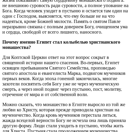
жизнь показывает самую сердцевину монашеского подвига:
не внешнюю суровость ради суровости, а полное упование на
Бога. Когда человек уходит в пустыню и остается там один на
один с Господом, выясняется, что ему больше не на что
надеяться, кроме Божией милости. Память о святом Павле
неразрывно связана с полным доверием Богу, очищением ума
и сердца, свободой от всего лишнего, наносного.
Почему именно Египет стал колыбелью христианского
монашества?
Для Коптской Церкви ответ на этот вопрос сокрыт в
священной истории нашего спасения. Во-первых, Египет
освящен пребыванием Святого Семейства, проповедью
святого апостола и евангелиста Марка, подвигом мучеников
первых веков. Когда эпоха гонений закончилась, многие
захотели посвятить себя Богу уже не через мученическую
смерть, а через иной подвиг через пустыню, пост, молитву,
отречение от мира и от собственной воли.
Можно сказать, что монашество в Египте выросло из той же
любви ко Христу, которая прежде приводила христиан на
мученичество. Когда кровь мучеников перестала литься,
жажда всецелой верности Богу не исчезла она лишь приняла
другую форму. Люди стали ­уходить в пустыню, чтобы жить
для Христа. Пустыня стала продолжением мученичества