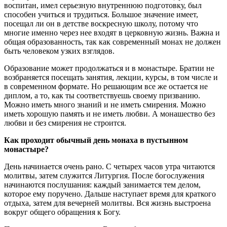
воспитан, имел серьезную внутреннюю подготовку, был
способен учиться и трудиться. Большое значение имеет,
посещал ли он в детстве воскресную школу, потому что
многие именно через нее входят в церковную жизнь. Важна и
общая образованность, так как современный монах не должен
быть человеком узких взглядов.
Образование может продолжаться и в монастыре. Братии не
возбраняется посещать занятия, лекции, курсы, в том числе и
в современном формате. Но решающим все же остается не
диплом, а то, как ты соответствуешь своему призванию.
Можно иметь много знаний и не иметь смирения. Можно
иметь хорошую память и не иметь любви. А монашество без
любви и без смирения не строится.
Как проходит обычный день монаха в пустынном
монастыре?
День начинается очень рано. С четырех часов утра читаются
молитвы, затем служится Литургия. После богослужения
начинаются послушания: каждый занимается тем делом,
которое ему поручено. Дальше наступает время для краткого
отдыха, затем для вечерней молитвы. Вся жизнь выстроена
вокруг общего обращения к Богу.