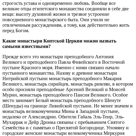
строгость устава и одновременно любовь. Вообще все
великие отцы египетского монашества соединяли в себе две
вещи: высоту духовной жизни и трезвое устроение
повседневного монастырского быта. Они учили не
отвлеченным рассуждениям, а тому, как действительно жить
перед Богом.
Какие монастыри Коптской Церкви можно назвать
самыми известными?
Прежде всего это монастыри преподобного Антония
Великого и преподобного Павла Фивейского в Восточной
пустыне Красного моря. Именно с ними связано начало
пустынного монашества. Назову и древние монастыри
Нитрийской пустыни монастырь преподобного Макария
Великого, монастырь сирийцев, монастырь римлян, в котором
особо просияли преподобные Арсений Великий и Моисей
Мурин, монастырь преподобного Паисия Великого. Особое
место занимает Белый монастырь преподобного Шенуте
(Шенуды) на границе Ливийской пустыни. Не менее значим и
монастырь великомученика Мины в Западной пустыне,
недалеко от Александрии. Обители Габаль Эль-Теир, Эль-
Мухаррак и Дейр Дронка связаны с пребыванием Святого
Семейства и с памятью о Пресвятой Богородице. Упомяну и
городские женские монастыри великомученика Меркурия