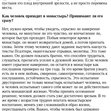
пустыня это плод внутренней зрелости, а не просто перемена
места.
Как человек приходит в монастырь? Принимают ли его
сразу?
Нет, нужно время, чтобы увидеть, серьезно ли намерение
человека, не минутное ли это чувство, не впечатление ли,
которое быстро проходит. Побыв некоторое время в
монастыре, он может возвратиться домой, а потом приехать
снова. Затем этому человеку дают задания: выучить наизусть
тексты Псалтири, евангельские отрывки, молитвы. Это тоже
важно. Он должен показать братии, что способен трудиться,
слушаться, прилагать усилие к духовной жизни. Если человек
имеет серьезное намерение, он остается в монастыре как
послушник примерно на три года. За это время братия узнает,
есть ли в нем любовь, смирение, самоотречение, готовность к
послушанию, устойчивость, серьезность. Это испытание
двустороннее: не только монастырь испытывает человека, но
и человек испытывает самого себя может ли он действительно
жить монашеской жизнью. Чтобы принять осознанное
решение, человек должен стать уже достаточно зрелым. В то
же время с возрастом труднее впитать монастырское
воспитание, менять уже сложившийся образ жизни,
перестраивать себя. Важно, чтобы человек был церковно