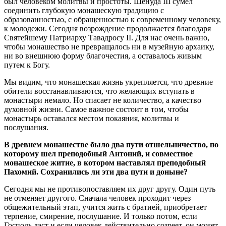
был человеком молитвы и простоты. Шенуда III сумел
соединить глубокую монашескую традицию с
образованностью, с обращенностью к современному человеку,
к молодежи. Сегодня возрождение продолжается благодаря
Святейшему Патриарху Тавадросу II. Для нас очень важно,
чтобы монашество не превращалось ни в музейную архаику,
ни во внешнюю форму благочестия, а оставалось живым
путем к Богу.
Мы видим, что монашеская жизнь укрепляется, что древние
обители восстанавливаются, что желающих вступать в
монастыри немало. Но спасает не количество, а качество
духовной жизни. Самое важное состоит в том, чтобы
монастырь оставался местом покаяния, молитвы и
послушания.
В древнем монашестве было два пути отшельничество, по
которому шел преподобный Антоний, и совместное
монашеское житие, в котором наставлял преподобный
Пахомий. Сохранились ли эти два пути и доныне?
Сегодня мы не противопоставляем их друг другу. Один путь
не отменяет другого. Сначала человек проходит через
общежительный этап, учится жить с братией, приобретает
терпение, смирение, послушание. И только потом, если
Господь даст и если человек действительно созреет, он может