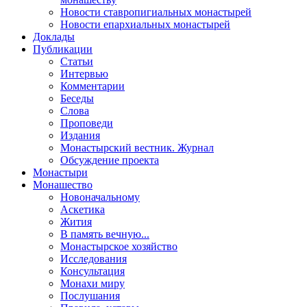
Новости ставропигиальных монастырей
Новости епархиальных монастырей
Доклады
Публикации
Статьи
Интервью
Комментарии
Беседы
Слова
Проповеди
Издания
Монастырский вестник. Журнал
Обсуждение проекта
Монастыри
Монашество
Новоначальному
Аскетика
Жития
В память вечную...
Монастырское хозяйство
Исследования
Консультация
Монахи миру
Послушания