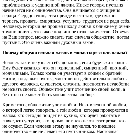
приблизиться к уединенной жизни. Иначе говоря, пустыня
начинается не с одиночества. Она начинается с очищения
сердца. Сердце очищается прежде всего там, где нужно
терпеть, прощать, смиряться, уступать, трудиться не ради себя.
Человеку, который не прошел школу любви к ближнему, очень
трудно понять, что такое подлинное отшельничество. Отвечая
на Ваш вопрос, можно сказать так: сначала общежитие, потом
пустыня. Это очень важный духовный закон.
Почему общежительная жизнь в монастыре столь важна?
Человек так и не узнает себя до конца, если будет жить один.
Ему будет казаться, что он терпеливый, смиренный, кроткий,
молчаливый. Только когда он участвует в общей с братией
жизни, тогда выясняется, умеет ли он действительно любить
другого человека, слушаться, служить, переносить неудобства,
не искать своего. Общежитие учит отсечению своей воли, а
без этого не может быть монашества вообще.
Кроме того, общежитие учит любви. Не отвлеченной любви,
о которой легко говорить, а той любви, которая проверяется в
малом: кто сегодня пойдет на кухню, кто будет работать в
лавке, кто уступит, кто промолчит, кто не ответит резко, кто
не осудит. Если человек этому не научился, то внешнее
одиночество еще не делает его пустынником. Настоящая