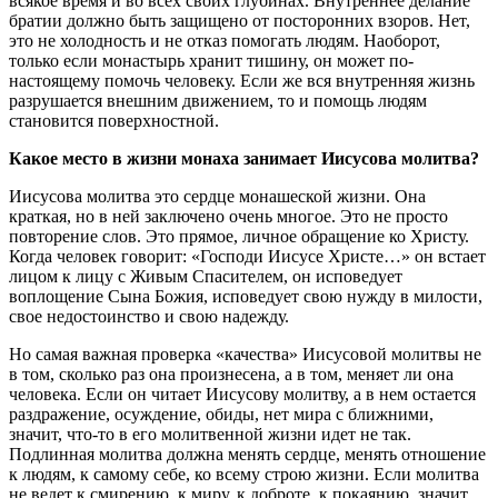
всякое время и во всех своих глубинах. Внутреннее делание
братии должно быть защищено от посторонних взоров. Нет,
это не холодность и не отказ помогать людям. Наоборот,
только если монастырь хранит тишину, он может по-
настоящему помочь человеку. Если же вся внутренняя жизнь
разрушается внешним движением, то и помощь людям
становится поверхностной.
Какое место в жизни монаха занимает ­Иисусова молитва?
Иисусова молитва это сердце монашеской жизни. Она
краткая, но в ней заключено очень многое. Это не просто
повторение слов. Это прямое, личное обращение ко Христу.
Когда человек говорит: «Господи Иисусе Христе…» он встает
лицом к лицу с Живым Спасителем, он исповедует
воплощение Сына Божия, исповедует свою нужду в милости,
свое недостоинство и свою надежду.
Но самая важная проверка «качества» Иисусовой молитвы не
в том, сколько раз она произнесена, а в том, меняет ли она
человека. Если он читает Иисусову молитву, а в нем остается
раздражение, осуждение, обиды, нет мира с ближними,
значит, что-то в его молитвенной жизни идет не так.
Подлинная молитва должна менять сердце, менять отношение
к людям, к самому себе, ко всему строю жизни. Если молитва
не ведет к смирению, к миру, к доброте, к покаянию, значит