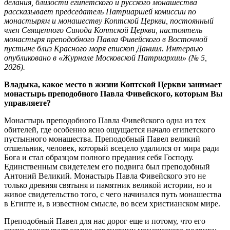
делания, близости египетского и русского монашества
рассказывает председатель Патриаршей комиссии по
монастырям и монашеству Коптской Церкви, постоянный
член Священного Синода Коптской Церкви, настоятель
монастыря преподобного Павла Фивейского в Восточной
пустыне близ Красного моря епископ Даниил. Интервью
опубликовано в «Журнале Московской Патриархии» (№ 5,
2026).
Владыка, какое место в жизни Коптской Церкви занимает
монастырь преподобного Павла Фивейского, которым Вы
управляете?
Монастырь преподобного Павла Фивейского одна из тех
обителей, где особенно ясно ощущается начало египетского
пустынного монашества. Преподобный Павел великий
отшельник, человек, который всецело удалился от мира ради
Бога и стал образцом полного предания себя Господу.
Единственным свидетелем его подвига был преподобный
Антоний Великий. Монастырь Павла Фивейского это не
только древняя святыня и памятник великой истории, но и
живое свидетельство того, с чего начинался путь монашества
в Египте и, в известном смысле, во всем христианском мире.
Преподобный Павел для нас дорог еще и потому, что его