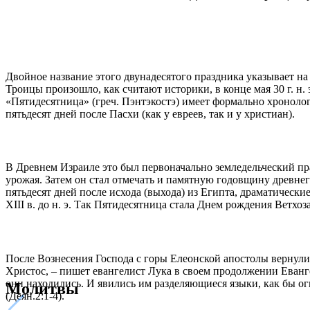
Двойное название этого двунадесятого праздника указывает на
Троицы произошло, как считают историки, в конце мая 30 г. н.
«Пятидесятница» (греч. Пэнтэкостэ) имеет формально хронолог
пятьдесят дней после Пасхи (как у евреев, так и у христиан).
В Древнем Израиле это был первоначально земледельческий пра
урожая. Затем он стал отмечать и памятную годовщину древне
пятьдесят дней после исхода (выхода) из Египта, драматическ
XIII в. до н. э. Так Пятидесятница стала Днем рождения Ветхо
После Вознесения Господа с горы Елеонской апостолы вернули
Христос, – пишет евангелист Лука в своем продолжении Евангел
они находились. И явились им разделяющиеся языки, как бы ог
Молитвы
(Деян.2:1-4).