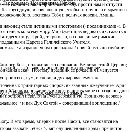
. Так родилась Новозаветная Церковь.
емые склонностью и привычкой к злу, прости нам и отпусти
и благоугодную, и совершенную, чтобы от ночного и мрачного
еловеколюбию, воспевая Тебя и величая вовеки. Аминь.
они наконец стали истинными апостолами («посланниками»). В
я теперь ко всему миру. Мир будет преследовать их, сажать в
Пятидесятницу. Пройдет три века, и горделивые римские
 подданными Царства Галилейского Учителя.
ломила, / а израильтянам проложила / новый путь по глубине.
 Единого Бога, положившего основание Ветхозаветной Церкви;
и всякий язык с верою / песнопениями прославляет.
скончания века». Поэтому праздник ее рождения именуется
троил его, / ум, и слово, и дух даровав ему как
есточенных тринитарных споров, вызванных лжеучением Ария
вятой Троицы появились в христианском мире гораздо позднее,
у: / "Давайте, сойдя, смешаем их языки".
ергий построил первую на Руси деревянную Троицкую церковь
ачальное, / и как Дух Святой – совершивший воплощение /
гу. В это время, впервые после Пасхи, все становятся на
тобы взывать Тебе: / "Свят одушевленный храм / пречистой