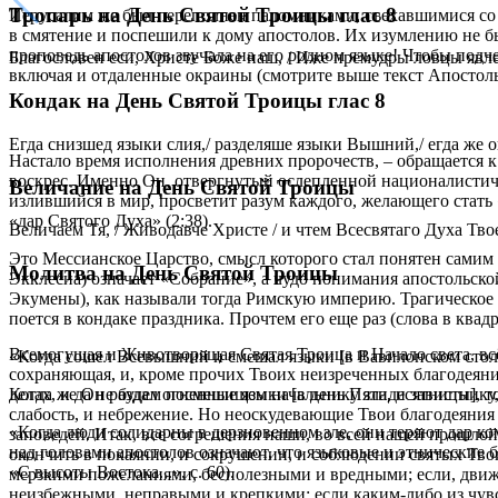
Тропарь на День Святой Троицы глас 8
Иерусалим же был переполнен паломниками, съехавшимися со
в смятение и поспешили к дому апостолов. Их изумлению не бы
проповедь апостолов звучала на его родном языке! Чтобы под
Благословен еси, Христе Боже наш, / Иже премудры ловцы явлей
включая и отдаленные окраины (смотрите выше текст Апостоль
Кондак на День Святой Троицы глас 8
Егда снизшед языки слия,/ разделяше языки Вышний,/ егда же о
Настало время исполнения древних пророчеств, – обращается к
воскрес. Именно Он, отвергнутый ослепленной националистиче
Величание на День Святой Троицы
излившийся в мир, просветит разум каждого, желающего стать
«дар Святого Духа» (2:38).
Величаем Тя, / Живодавче Христе / и чтем Всесвятаго Духа Тво
Это Мессианское Царство, смысл которого стал понятен самим 
Молитва на День Святой Троицы
Экклесиа) означает «Собрание», а чудо понимания апостольско
Экумены), как называли тогда Римскую империю. Трагическое р
поется в кондаке праздника. Прочтем его еще раз (слова в квад
Всемогущая и Животворящая Святая Троица и Начало света, всё
«Когда сошел Всевышний и смешал языки [в Вавилонском стол
сохраняющая, и, кроме прочих Твоих неизреченных благодеяний
делах, и да не будем посмешищем начальнику зла, и завистнику
Когда же Он раздал огненные языки [в день Пятидесятницы], то
слабость, и небрежение. Но неоскудевающие Твои благодеяни
«Когда люди солидарны в дерзновенном зле, они теряют дар к
заповедей. Итак, все согрешения наши, во всей нашей прошлой
над головами апостолов означают, что языковые и этнические б
окончить в покаянии, и сокрушении, и соблюдении святых Тво
«С высоты Востока...», с. 60).
мерзкими пожеланиями, бесполезными и вредными; если, движи
неизбежными, неправыми и крепкими; если каким-либо из чувс