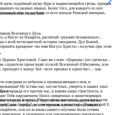
ый шум, подобный шуму бури и надвигающейся грозы, пришли
щавших на разных языках. Более того, для каждого из них
т длинный список народов со всех концов Римской империи,
еловеколюбче, слава Тебе.
славим Всесвятаго Духа.
о, а Иисус из Назарета, распятый «руками беззаконных»,
мысл всей ветхозаветной истории ожидания. Дух Божий,
 принять крещение «во имя Иисуса Христа», получив при этом
.
е Церкви Христовой. Само же слово «Церковь» (по гречески –
 как слушатели происходят из всей Вселенной (Ойкумены, или
приходит к концу: Бог «всех призвал к единству», – как
ости изведшая из небытия и промышляющая о нем, и
ровавшая! Не оставь нас, несчастных, умереть в наших злых
ни и вражда его против нас, и какова наша страстность, и
Духа».
яющие Тебя нарушением Твоих священных и животворящих
ивается ради истины. Языки символического, духовного огня
иях отпусти и прости. Удостой же нас оставшуюся жизнь
удею" или "скифу", но именно как к человеку» (Рашковский Е.
ообразно согрешили, или провели время, соблазнившись
скорбили, или из-за языка нашего опутаны были сетями
в неведении, в увлечении или преднамеренно преткнулись