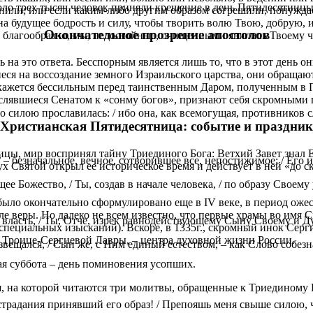
оло трех тысяч человек приняли крещение в день Пятидесятницы
нили; или если каким-либо другим образом согрешили, понужда
а будущее бодрость и силу, чтобы творить волю Твою, добрую, 
Окончательное прозрение апостолов
 благообразно, мы, недостойные, очищенными явились Твоему ч
 на это ответа. Бесспорным является лишь то, что в этот день 
ся на воссоздание земного Израильского царства, они обращаютс
 окажется бессильным перед таинственным Даром, полученным в 
слявшиеся Сенатом к «сонму богов», признают себя скромными
 силою прославилась: / ибо она, как всемогущая, противников с
Христианская Пятидесятница: событие и праздник
ницы, мир воспринял тайну Триединого Бога: Ветхий Завет знал
 – безначальное, вечное, сотворившее все, непостижимое: / Его 
ух Святой открыл ее историческое время и действует в ней «до 
Божество, / Ты, создав в начале человека, / по образу Своему ус
ыло окончательно сформулировано еще в IV веке, в период ож
е веры. Но далеко не всем известно, что первые храмы во имя С
ласть, / Ты, Отче, изрек равнодействующему Сыну Своему и Дух
ует специальных изысканий). Вскоре, в 1335г., скромный инок С
 Троице-Сергиевой Лавры, – центра духовной жизни России.
ещался, / Сын же, с Ним единый естеством, – как Слово собезн
я суббота – день поминовения усопших.
, на которой читаются три молитвы, обращенные к Триединому Бо
традания принявший его образ! / Препояшь меня свыше силою, ч