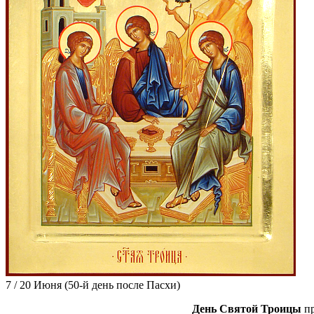
7 / 20 Июня
(50-й день после Пасхи)
День Святой Троицы
пр