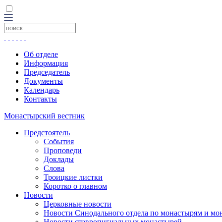
Об отделе
Информация
Председатель
Документы
Календарь
Контакты
Монастырский вестник
Предстоятель
События
Проповеди
Доклады
Слова
Троицкие листки
Коротко о главном
Новости
Церковные новости
Новости Синодального отдела по монастырям и мо
Новости ставропигиальных монастырей