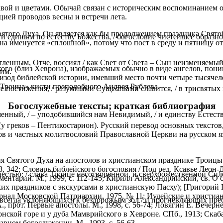
авой и цветами. Обычай связан с историческим воспоминанием 
цией проводов весны и встречи лета.
того Духа. Он является как бы продолжением праздника Свято
 и единым по естеству Божества, / богословие чистейшее образно
она именуется «сплошной», потому что пост в среду и пятницу о
 тленным, Отче, воссиял / как Свет от Света – Сын неизменяемый
ого (близ Хеврона), изображаемых обычно в виде ангелов, пон
вим.
изод библейской истории, имевший место почти четыре тысячел
«Троица» кисти преподобного Андрея Рублева.
е постижения, / разумными Существами славится, / в трисвятых
Богослужебные тексты; краткая библиография
нный, / – уподобившийся нам Невидимый, / и единству Естества 
у греков – Пентикостарион). Русский перевод основных тексто
 и частных молитвословий Православной Церкви на русском язы
 Святого Духа на апостолов и христианском празднике Троицы см
58, 342; Словарь библейского богословия / Под ред. Ксавье Леон-
стью; / слава Троице несотворенной, и сверхбожественной Силе,
нтарий. М., 1999, с. 112-145; Кирилл Александрийский, св. О св
ских праздников с экскурсами в христианскую Пасху); [Григорий 
нал Московской Патриархии, 1975, № 11; Иудейские и христианс
 всегда уклоняющихся к бездорожьям зол / и прогневляющих пребл
 А., прот. Первые апостолы. М., 1998, с. 56-74; Ловягин Е. Вече
онской горе и у дуба Мамврийского в Хевроне. СПб., 1913; Ска
вном богослужении. М., 1993, с. 56-63.