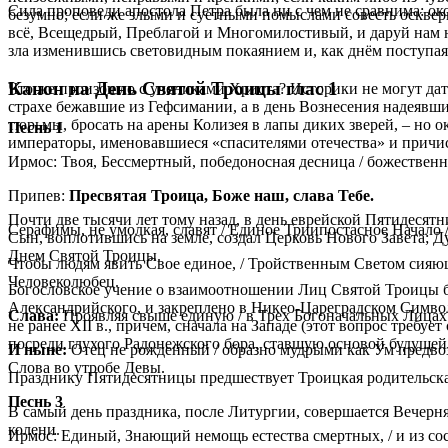
Сила проповеди апостола Петра была ни с чем не сравнима: ок
безумно; если же злыми и суетными помыслами совесть осквер
всё, Всещедрый, Преблагой и Многомилостивый, и даруй нам н
зла изменившись световидным покаянием и, как днём поступая
Канон на День Святой Троицы глас 1
Что же произошло с учениками Христа? Историки не могут дать
страхе бежавшие из Гефсимании, а в день Вознесения надеявшие
тюрьмы, бросать на арены Колизея в лапы диких зверей, – но
Песнь 1
императоры, именовавшиеся «спасителями отечества» и причи
Ирмос: Твоя, Бессмертный, победоносная десница / божественно
Припев:
Пресвятая Троица, Боже наш, слава Тебе.
Почти две тысячи лет тому назад, в день еврейской Пятидесят
Серафимы, не умолкая, славят / Единое Триипостасное Начало /
Сын, воплотившись на земле, создал Церковь Нового Завета; Д
Днем Святой Троицы.
Чтобы людям явить Свое единое, / Тройственным Светом сияющее 
Человеколюбец.
Богословское учение о взаимоотношении Лиц Святой Троицы б
Александрийского, и закреплено в Никео-Цареградском Символ
Слава:
Проявляя свыше единую / в Трех Богоначальных Лицах в
не ранее XII в., причем, сначала на Западе (этот вопрос треб
посреди глухого Радонежского бора, ставшую основой будущей
И ныне:
Отец не рожденный / образно мудрыми как Ум предвозв
Слова во утробе Девы.
Празднику Пятидесятницы предшествует Троицкая родительска
Песнь 3
В самый день праздника, после Литургии, совершается Вечерня
колени.
Ирмос: Единый, Знающий немощь естества смертных, / и из сос