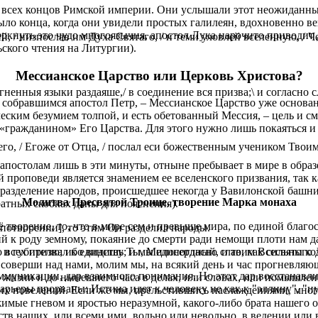
 всех концов Римской империи. Они услышали этот неожиданн
ло конца, когда они увидели простых галилеян, вдохновенно ве
черкнуть это чудо многоязычия, апостол Лука нарочито приводи
, / низпослав им Духа Святаго, / и теми уловлей вселенную, / Ч
ского чтения на Литургии).
Мессианское Царство или Церковь Христова?
гненныя языки раздаяше,/ в соединение вся призва;\ и согласно 
 собравшимся апостол Петр, – Мессианское Царство уже основан
ским безумием толпой, и есть обетованный Мессия, – цель и с
 «гражданином» Его Царства. Для этого нужно лишь покаяться и
его, / Егоже от Отца, / послал еси божественным учеником Твоим
апостолам лишь в эти минуты, отныне пребывает в мире в образ
й проповеди является знамением ее вселенского призвания, так
азделение народов, происшедшее некогда у Вавилонской башни, 
Молитва Пресвятой Троице, творение Марка монаха
ратных скобках даны для пояснения).
 творение, то, что в мире сем и превыше мира, по единой благ
потворении], то этим Он разделил народы.
 к роду земному, покаяние до смерти ради немощи плоти нам да
, и губителю; ибо видишь Ты, Милосердный, и то, как сильны коз
 всех призвал к единству; и мы единогласно славим Всесвятого 
я соверши над нами, молим мы, на всякий день и час прогневл
оммуникации, дар взаимного понимания. Но этот дар восстанавл
 жизни и до нынешнего часа в делах, или словах, или помышлен
арьеры прорваны: Истина идет к человеку не как к "эллину", "и
их повелений. Если же мы, прельстившись наслаждениями, мног
мые гневом и яростью неразумной, какого-либо брата нашего о
тв наших, или всеми ими, вольно или невольно, в ведении или 