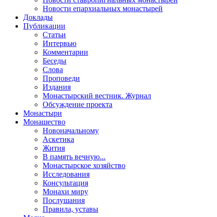
Новости епархиальных монастырей
Доклады
Публикации
Статьи
Интервью
Комментарии
Беседы
Слова
Проповеди
Издания
Монастырский вестник. Журнал
Обсуждение проекта
Монастыри
Монашество
Новоначальному
Аскетика
Жития
В память вечную...
Монастырское хозяйство
Исследования
Консультация
Монахи миру
Послушания
Правила, уставы