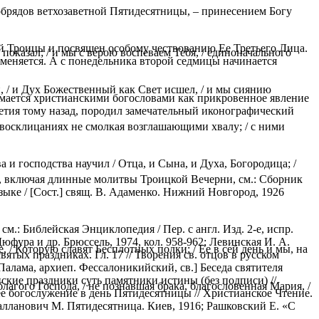
обрядов ветхозаветной Пятидесятницы, – принесением Богу
й Троицы и посвящен особому чествованию Ее Третьего Лица.
 показал; / и мы с верою воспеваем Тебя, / единоначального
тменяется. А с понедельника второй седмицы начинается
, / и Дух Божественный как Свет исшел, / и мы сиянию
имается христианскими богословами как прикровенное явление
етия тому назад, породил замечательный иконографический
 восклицаниях не смолкая возглашающими хвалу; / с ними
и господства научил / Отца, и Сына, и Духа, Богородица; /
в, включая длинные молитвы Троицкой Вечерни, см.: Сборник
ке / [Сост.] свящ. В. Адаменко. Нижний Новгород, 1926
.: Библейская Энциклопедия / Пер. с англ. Изд. 2-е, испр.
Дюфура и др. Брюссель, 1974, кол. 958-962; Левинская И. А.
 / Которую славят Бесплотных полки; / Ее в сей день и мы, на
ятых праздниках. Гл. 17 // Творения св. отцов в русском
Палама, архиеп. Фессалоникийский, св.] Беседа святителя
кие праздники суть памятники истины (без подписи) //
агого Господа, / не познавшая брака, благословенная Мария, /
рнее богослужение в день Пятидесятницы // Христианское Чтение.
балланович М. Пятидесятница. Киев, 1916; Рашковский Е. «С