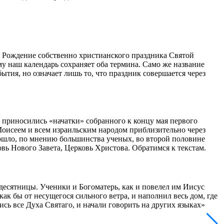
). Рождение собственно христианского праздника Святой
му наш календарь сохраняет оба термина. Само же название
тия, но означает лишь то, что праздник совершается через
у приносились «начатки» собранного к концу мая первого
 Моисеем и всем израильским народом приблизительно через
изошло, по мнению большинства ученых, во второй половине
овь Нового Завета, Церковь Христова. Обратимся к текстам.
десятницы. Ученики и Богоматерь, как и повелел им Иисус
ак бы от несущегося сильного ветра, и наполнил весь дом, где
сь все Духа Святаго, и начали говорить на других языках»