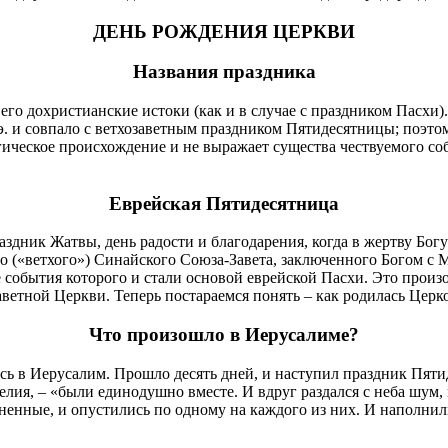
ДЕНЬ РОЖДЕНИЯ ЦЕРКВИ
Названия праздника
 его дохристианские истоки (как и в случае с праздником Пасхи
 э. и совпало с ветхозаветным праздником Пятидесятницы; поэто
ическое происхождение и не выражает существа чествуемого собы
Еврейская Пятидесятница
здник Жатвы, день радости и благодарения, когда в жертву Бог
го («ветхого») Синайского Союза-Завета, заключенного Богом с
ие события которого и стали основой еврейской Пасхи. Это про
заветной Церкви. Теперь постараемся понять – как родилась Церк
Что произошло в Иерусалиме?
сь в Иерусалим. Прошло десять дней, и наступил праздник Пяти
ия, – «были единодушно вместе. И вдруг раздался с неба шум, к
ненные, и опустились по одному на каждого из них. И наполнили