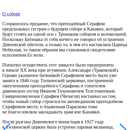
О соборе
Сохранилось предание, что преподобный Серафим
предсказывал сестрам о будущем соборе в Канавке, который
будет стоять на одной оси с Троицким собором и колокольней.
Поскольку Батюшка от себя ничего не говорил об устроении
Дивеевской обители, а только то, в чем его наставляла Царица
Небесная, то таким образом мы становимся свидетелями
исполнения Ее воли.
Попытки осуществить этот замысел были предприняты
в начале ХХ века при игумении Александре (Траковской).
Однако указанное батюшкой Серафимом место было уже
занято в 1846 году Тихвинской церковью, построенной
лжеучеником преподобного Серафима и гонителем
дивеевских сестер Иваном Тихоновичем Толстошеевым.
Священномученик Серафим (Чичагов) настаивал на том,
чтобы новый собор строился на заповеданном преподобном
Серафимом месте, и блаженная Параскева тоже
не благословляла закладывать храм вне Канавки.
После разгона Дивеевского монастыря в 1927 году
в Тихвинской церкви была устроена паровая мельница,