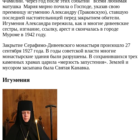
Фамилии. Через год после этих событий всеми любимая
матушка Мария мирно почила о Господе, указав свою
преемницу игумению Александру (Траковскую), ставшую
последней настоятельницей перед закрытием обители.
Игумения Александра пережила, как и многие дивеевские
сестры, изгнание, ссылку, арест и скончалась в городе
Муроме в 1942 году.
Закрытие Серафимо-Дивеевского монастыря произошло 27
сентября 1927 года. В годы советской власти многие
монастырские здания были разрушены. В сохранившихся трех
каменных храмах царила «мерзость запустения». Землей и
мусором засыпана была Святая Канавка.
Игумения