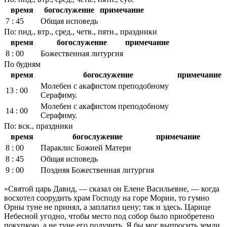
время
богослужение
примечание
7 : 45
Общая исповедь
По: пнд., втр., сред., четв., пятн., праздники
время
богослужение
примечание
8 : 00
Божественная литургия
По будням
время
богослужение
примечание
Молебен с акафистом преподобному
13 : 00
Серафиму.
Молебен с акафистом преподобному
14 : 00
Серафиму.
По: вск., праздники
время
богослужение
примечание
8 : 00
Параклис Божией Матери
8 : 45
Общая исповедь
9 : 00
Поздняя Божественная литургия
«Святой царь Давид, — сказал он Елене Васильевне, — когда
восхотел соорудить храм Господу на горе Мории, то гумно
Орны туне не принял, а заплатил цену; так и здесь. Царице
Небесной угодно, чтобы место под собор было приобретено
покупкою, а не туне его получить. Я бы мог выпросить земли,