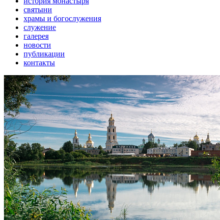
история монастыря
святыни
храмы и богослужения
служение
галерея
новости
публикации
контакты