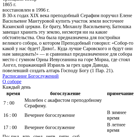
1865 г.
восстановлен в 1996 г.
В 30-х годах XIX века преподобный Серафим поручил Елене
Васильевне Мантуровой купить участок земли восточнее
Казанской церкви. Ее брату, Михаилу Васильевичу, Батюшка
завещал хранить эту землю, несмотря ни на какие
обстоятельства. Она была предназначена для постройки
великого собора, о котором Преподобный говорил: «Собор-то
какой у нас будет! Диво!.. Куда лучше Саровского и будут они
нам завидовать!» — и сравнивал предназначенное для собора
место с гумном Орны Иевусеанина на горе Мориа, где стоял
Ангел, поражающий Израиль за грех царя Давида,
повелевший создать алтарь Господу Богу (1 Пар. 21).
Расписание Богослужений
О соборе
Каждый день
время
богослужение
примечание
Молебен с акафистом преподобному
7 : 00
Серафиму.
В зимнее
16 : 00
Вечернее богослужение
время
В летнее
17 : 00
Вечернее богослужение
время
По: пнд., втр., сред., четв., пятн., суб.