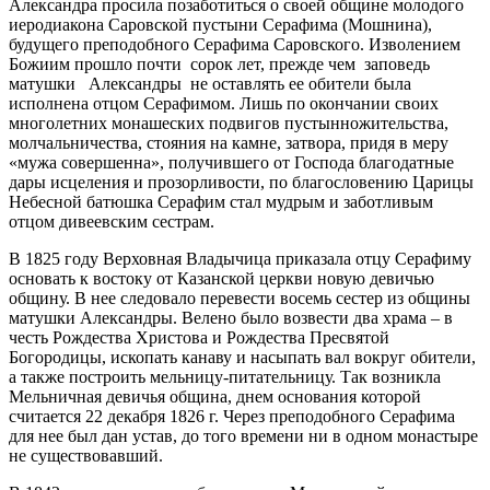
Александра просила позаботиться о своей общине молодого
иеродиакона Саровской пустыни Серафима (Мошнина),
будущего преподобного Серафима Саровского. Изволением
Божиим прошло почти сорок лет, прежде чем заповедь
матушки Александры не оставлять ее обители была
исполнена отцом Серафимом. Лишь по окончании своих
многолетних монашеских подвигов пустынножительства,
молчальничества, стояния на камне, затвора, придя в меру
«мужа совершенна», получившего от Господа благодатные
дары исцеления и прозорливости, по благословению Царицы
Небесной батюшка Серафим стал мудрым и заботливым
отцом дивеевским сестрам.
В 1825 году Верховная Владычица приказала отцу Серафиму
основать к востоку от Казанской церкви новую девичью
общину. В нее следовало перевести восемь сестер из общины
матушки Александры. Велено было возвести два храма – в
честь Рождества Христова и Рождества Пресвятой
Богородицы, ископать канаву и насыпать вал вокруг обители,
а также построить мельницу-питательницу. Так возникла
Мельничная девичья община, днем основания которой
считается 22 декабря 1826 г. Через преподобного Серафима
для нее был дан устав, до того времени ни в одном монастыре
не существовавший.