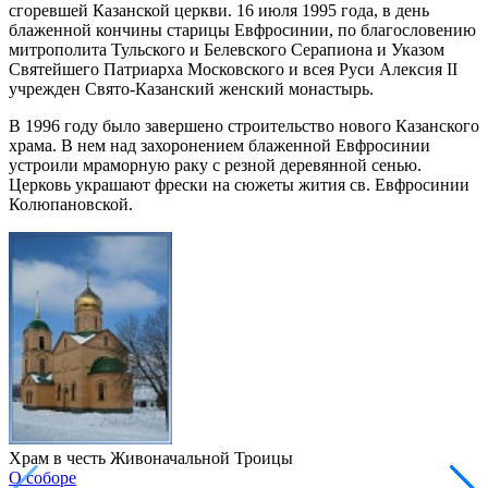
сгоревшей Казанской церкви. 16 июля 1995 года, в день
блаженной кончины старицы Евфросинии, по благословению
митрополита Тульского и Белевского Серапиона и Указом
Святейшего Патриарха Московского и всея Руси Алексия II
учрежден Свято-Казанский женский монастырь.
В 1996 году было завершено строительство нового Казанского
храма. В нем над захоронением блаженной Евфросинии
устроили мраморную раку с резной деревянной сенью.
Церковь украшают фрески на сюжеты жития св. Евфросинии
Колюпановской.
Храм в честь Живоначальной Троицы
О соборе