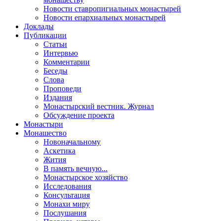
Новости ставропигиальных монастырей
Новости епархиальных монастырей
Доклады
Публикации
Статьи
Интервью
Комментарии
Беседы
Слова
Проповеди
Издания
Монастырский вестник. Журнал
Обсуждение проекта
Монастыри
Монашество
Новоначальному
Аскетика
Жития
В память вечную...
Монастырское хозяйство
Исследования
Консультация
Монахи миру
Послушания