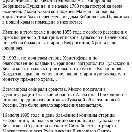
Храм строился на средства Михаила Александровича
Бобрищева-Пушкина, и в начале 1783 года постройка была
окончена. Икона Казанской Божией Матери с большим
торжеством было перенесена из дома Бобрищевых-Пушкиных
в новый храм и помещена в иконостасе.
Именно в этом храме в июле 1855 года с особого разрешения
преосвященного Димитрия, епископа Тульского и Белевского,
погребена блаженная старица Евфросиния, Христа ради
юродивая.
В 1993 г. по молитвам старца Христофора и по
благословению владыки Серапиона, митрополита Тульского и
Белевского, началось строительство храма в с. Колюпаново.
Когда закладывали основание, нашли старинную закладную
монетку прежнего храма…
Всем миром собирали средства. Много помогали в
администрации Тульской области, г.Алексина. Приходили на
помощь предприятия не только Тульской области, но всей
России. Это было начало зарождения монастыря.
16 июля 1995 года, в день блаженной кончины старицы
Евфросинии, по благословению митрополита Тульского и
Белевского Серапиона и Указом Святейшего Патриарха
Московского и всея Руси Алексия II учрежден Свято-