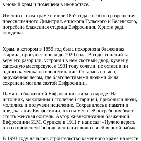
в новый храм и помещена в иконостасе.
Именно в этом храме в июле 1855 года с особого разрешения
преосвященного Димитрия, епископа Тульского и Белевского,
погребена блаженная старица Евфросиния, Христа ради
юродивая.
Храм, в котором в 1855 год была похоронена блаженная
старица, просуществовал до 1929 года. В годы гонений за
веру его разорили, устроили в нем скотный двор, кузнецу,
сапожную мастерскую, а 1931 году сожгли, не оставив ни
одного камешка на воспоминание. Осталась поляна,
окруженная лесом, где благочестивыми людьми была
сохранена могила святой Евфросинии.
Память о блаженной Евфросинии жила в народе. На
источник, выкопанный столетней старицей, приходили люди,
молились и получали исцеление. Сохранилось в памяти и
предсказания Евфросинии, что на месте её погребения будет
стоять женская обитель. Автор жизнеописания блаженной
Евфросинии И.М. Суриков в 1911 г. написал: «Нужно верить,
что со временем Господь исполнит волю своей верной рабы».
В 1993 году началось строительство каменного храма на месте