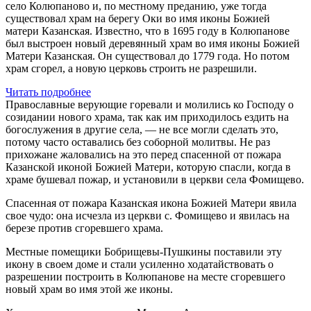
село Колюпаново и, по местному преданию, уже тогда
существовал храм на берегу Оки во имя иконы Божией
матери Казанская. Известно, что в 1695 году в Колюпанове
был выстроен новый деревянный храм во имя иконы Божией
Матери Казанская. Он существовал до 1779 года. Но потом
храм сгорел, а новую церковь строить не разрешили.
Читать подробнее
Православные верующие горевали и молились ко Господу о
созидании нового храма, так как им приходилось ездить на
богослужения в другие села, — не все могли сделать это,
потому часто оставались без соборной молитвы. Не раз
прихожане жаловались на это перед спасенной от пожара
Казанской иконой Божией Матери, которую спасли, когда в
храме бушевал пожар, и установили в церкви села Фомищево.
Спасенная от пожара Казанская икона Божией Матери явила
свое чудо: она исчезла из церкви с. Фомищево и явилась на
березе против сгоревшего храма.
Местные помещики Бобрищевы-Пушкины поставили эту
икону в своем доме и стали усиленно ходатайствовать о
разрешении построить в Колюпанове на месте сгоревшего
новый храм во имя этой же иконы.