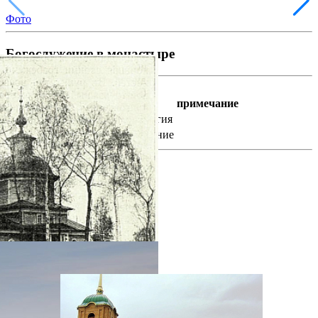
Фото
Богослужение в монастыре
Каждый день
время
богослужение
примечание
8 : 30
Божественная литургия
14 : 00
Вечернее богослужение
фотогалерея