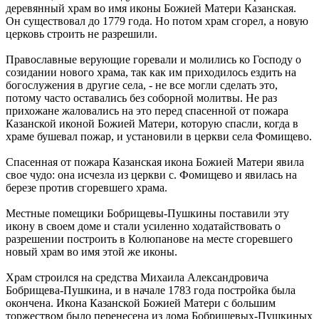
деревянный храм во имя иконы Божией Матери Казанская.
Он существовал до 1779 года. Но потом храм сгорел, а новую
церковь строить не разрешили.
Православные верующие горевали и молились ко Господу о
созидании нового храма, так как им приходилось ездить на
богослужения в другие села, - не все могли сделать это,
потому часто оставались без соборной молитвы. Не раз
прихожане жаловались на это перед спасенной от пожара
Казанской иконой Божией Матери, которую спасли, когда в
храме бушевал пожар, и установили в церкви села Фомищево.
Спасенная от пожара Казанская икона Божией Матери явила
свое чудо: она исчезла из церкви с. Фомищево и явилась на
березе против сгоревшего храма.
Местные помещики Бобрищевы-Пушкины поставили эту
икону в своем доме и стали усиленно ходатайствовать о
разрешении построить в Колюпанове на месте сгоревшего
новый храм во имя этой же иконы.
Храм строился на средства Михаила Александровича
Бобрищева-Пушкина, и в начале 1783 года постройка была
окончена. Икона Казанской Божией Матери с большим
торжеством было перенесена из дома Бобрищевых-Пушкиных