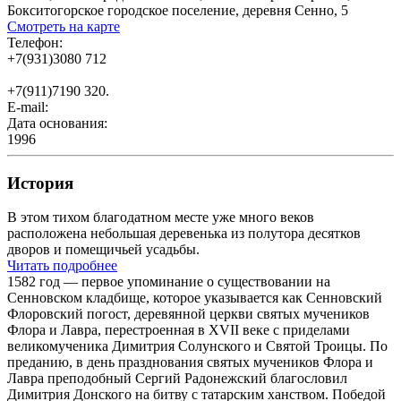
Бокситогорское городское поселение, деревня Сенно, 5
Смотреть на карте
Телефон:
+7(931)3080 712
+7(911)7190 320.
E-mail:
Дата основания:
1996
История
В этом тихом благодатном месте уже много веков
расположена небольшая деревенька из полутора десятков
дворов и помещичьей усадьбы.
Читать подробнее
1582 год — первое упоминание о существовании на
Сенновском кладбище, которое указывается как Сенновский
Флоровский погост, деревянной церкви святых мучеников
Флора и Лавра, перестроенная в XVII веке с приделами
великомученика Димитрия Солунского и Святой Троицы. По
преданию, в день празднования святых мучеников Флора и
Лавра преподобный Сергий Радонежский благословил
Димитрия Донского на битву с татарским ханством. Победой