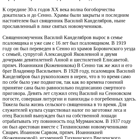
К середине 30-х годов XX века волна богоборчества
докатилась и до Сенно. Храмы были закрыты и последним
настоятелем был священник Василий Канделябров, ныне
прославленный в лике святых новомучеников.
Священномученик Василий Канделябров вырос в семье
псаломщика и уже сам с 16 лет был псаломщиком. В 1919
году он был переведен в Сенно из храмов Боровичского уезда
с семьей, супругой Александрой Яковлевной и двумя
дочерьми девятилетней Анной и шестилетней Елисаветой.
прпмч. Иоанникия (Кожевникова) В Сенно так же жил и его
брат Владимир Васильевич. В 1928 году, псаломщик Василий
Канделябров был рукоположен в иереи, что в то время само
по себе было уже подвигом, так как во времена гонений
принятие сана было равносильно подписанию смертного
приговора. Девять лет служил отец Василий на Сенновском
погосте, совершая литургии и панихиды о погребенных здесь.
Тяжела была жизнь сельского священника в то время. Для
служителей культа существовал налог по заготовке леса и
отец Василий вынужден был на собственной лошади
отрабатывать эту повинность под Мурманском. В 1937 году
он был арестован вместе с Тихвинскими новомучениками
Свщмч. Иоанном Сарвом, прпмч. Иоанникией
(Кожевниковой), игуменией Тихвинского Введенского