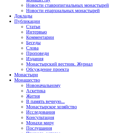
Новости ставропигиальных монастырей
Новости епархиальных монастырей
Доклады
Публикации
Статьи
Интервью
Комментарии
Беседы
Слова
Проповеди
Издания
Монастырский вестник. Журнал
Обсуждение проекта
Монастыри
Монашество
Новоначальному
Аскетика
Жития
В память вечную...
Монастырское хозяйство
Исследования
Консультация
Монахи миру
Послушания