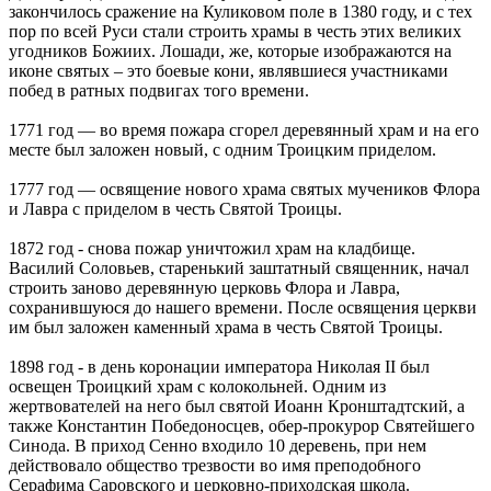
закончилось сражение на Куликовом поле в 1380 году, и с тех
пор по всей Руси стали строить храмы в честь этих великих
угодников Божиих. Лошади, же, которые изображаются на
иконе святых – это боевые кони, являвшиеся участниками
побед в ратных подвигах того времени.
1771 год — во время пожара сгорел деревянный храм и на его
месте был заложен новый, с одним Троицким приделом.
1777 год — освящение нового храма святых мучеников Флора
и Лавра с приделом в честь Святой Троицы.
1872 год - снова пожар уничтожил храм на кладбище.
Василий Соловьев, старенький заштатный священник, начал
строить заново деревянную церковь Флора и Лавра,
сохранившуюся до нашего времени. После освящения церкви
им был заложен каменный храма в честь Святой Троицы.
1898 год - в день коронации императора Николая II был
освещен Троицкий храм с колокольней. Одним из
жертвователей на него был святой Иоанн Кронштадтский, а
также Константин Победоносцев, обер-прокурор Святейшего
Синода. В приход Сенно входило 10 деревень, при нем
действовало общество трезвости во имя преподобного
Серафима Саровского и церковно-приходская школа.