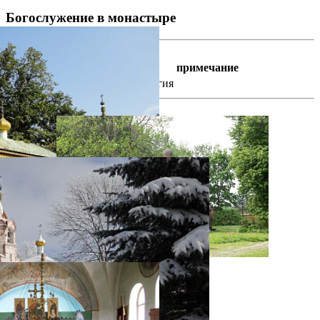
Богослужение в монастыре
По: суб., праздники
время
богослужение
примечание
10 : 00
Божественная литургия
фотогалерея