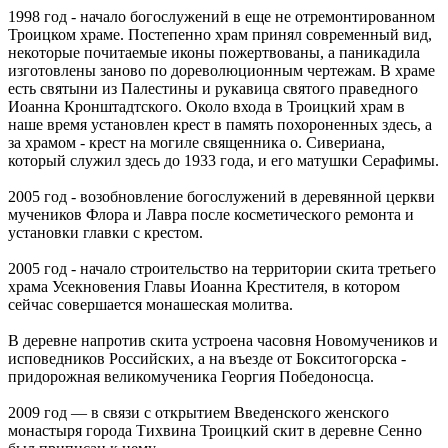
1998 год - начало богослужений в еще не отремонтированном
Троицком храме. Постепенно храм принял современный вид,
некоторые почитаемые иконы пожертвованы, а паникадила
изготовлены заново по дореволюционным чертежам. В храме
есть святыни из Палестины и рукавица святого праведного
Иоанна Кронштадтского. Около входа в Троицкий храм в
наше время установлен крест в память похороненных здесь, а
за храмом - крест на могиле священника о. Сивериана,
который служил здесь до 1933 года, и его матушки Серафимы.
2005 год - возобновление богослужений в деревянной церкви
мучеников Флора и Лавра после косметического ремонта и
установки главки с крестом.
2005 год - начало строительство на территории скита третьего
храма Усекновения Главы Иоанна Крестителя, в котором
сейчас совершается монашеская молитва.
В деревне напротив скита устроена часовня Новомучеников и
исповедников Российских, а на въезде от Бокситогорска -
придорожная великомученика Георгия Победоносца.
2009 год — в связи с открытием Введенского женского
монастыря города Тихвина Троицкий скит в деревне Сенно