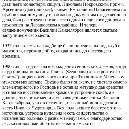
девичьего монастыря, свщмч. Николаем Покровским, прпмч.
Арсением (Дмитриевым), свщмч. Емилианом Панасевичем по
сфабрикованному делу и, согласно документам следственного
дела, был расстрелян после всего одного недолгого допроса и
похоронен на Левашовском кладбище. И теперь
священномученик Василий Канделябров является святым
заступником сего места.
1937 год - храмы на кладбище были определены под клуб и
магазин и, пережив войну, сохранились до настоящего
времени.
1996 год — год начала возрождения сенновских храмов, когда
сюда пришла монахиня Тавифа (Федорова) для строительства
Свято-Троицкого женского скита при Тихвинском Успенском
мужском монастыре. Трудно было поначалу, не хватало самого
элементарного, но Господь не оставил матушку, дав средства
и силы на восстановление храмов и устроение скита, а в
долине, чуть ниже места дома священномученика Василия
Канделяброва, указав источник, названный впоследствии в
честь Николая Чудотворца. Вся вода в ските берется с этого
источника, устроена купальня и есть свидетельства о
исцелениях больных с разными недугами, с благодарностью
рассказанных ими об этом насельницам скита.