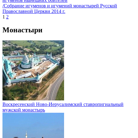
игуменов нынешних обителей
/Собрание игуменов и игумений монастырей Русской
Православной Церкви 2014 г.
1
2
Монастыри
Воскресенский Ново-Иерусалимский ставропигиальный
мужской монастырь