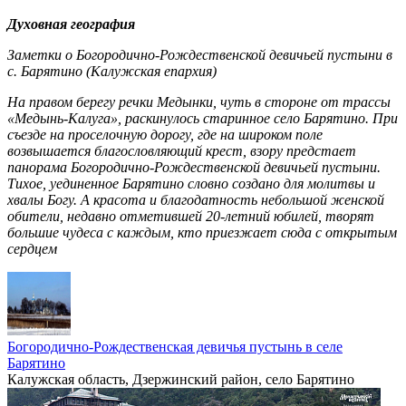
Духовная география
Заметки о Богородично-Рождественской девичьей пустыни в
с. Барятино (Калужская епархия)
На правом берегу речки Медынки, чуть в стороне от трассы
«Медынь-Калуга», раскинулось старинное село Барятино. При
съезде на проселочную дорогу, где на широком поле
возвышается благословляющий крест, взору предстает
панорама Богородично-Рождественской девичьей пустыни.
Тихое, уединенное Барятино словно создано для молитвы и
хвалы Богу. А красота и благодатность небольшой женской
обители, недавно отметившей 20-летний юбилей, творят
большие чудеса с каждым, кто приезжает сюда с открытым
сердцем
Богородично-Рождественская девичья пустынь в селе
Барятино
Калужская область, Дзержинский район, село Барятино