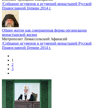
/Собрание игуменов и игумений монастырей Русской
Православной Церкви 2014 г.
Общее житие как совершенная форма организации
монастырской жизни
Митрополит Лимассольский Афанасий
/Собрание игуменов и игумений монастырей Русской
Православной Церкви 2014 г.
1
2
3