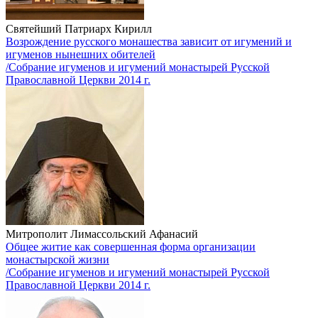
Святейший Патриарх Кирилл
Возрождение русского монашества зависит от игумений и
игуменов нынешних обителей
/Собрание игуменов и игумений монастырей Русской
Православной Церкви 2014 г.
Митрополит Лимассольский Афанасий
Общее житие как совершенная форма организации
монастырской жизни
/Собрание игуменов и игумений монастырей Русской
Православной Церкви 2014 г.