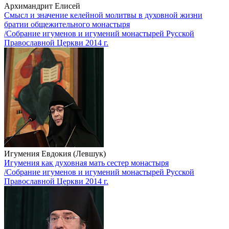
Архимандрит Елисей
Смысл и значение келейной молитвы в духовной жизни
братии общежительного монастыря
/Собрание игуменов и игумений монастырей Русской
Православной Церкви 2014 г.
Игумения Евдокия (Левшук)
Игумения как духовная мать сестер монастыря
/Собрание игуменов и игумений монастырей Русской
Православной Церкви 2014 г.