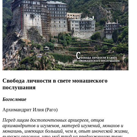
Свобода личности в свете монашеского
послушания
Богословие
Архимандрит Илия (Раго)
Перед лицом достопочтенных архиереев, отцов
архимандритов и игуменов, матерей игумений, монахов и
монахинь, имеющих больший, чем я, опыт иноческой жизни,
выражу опасение, что мой труд на предложенную тему