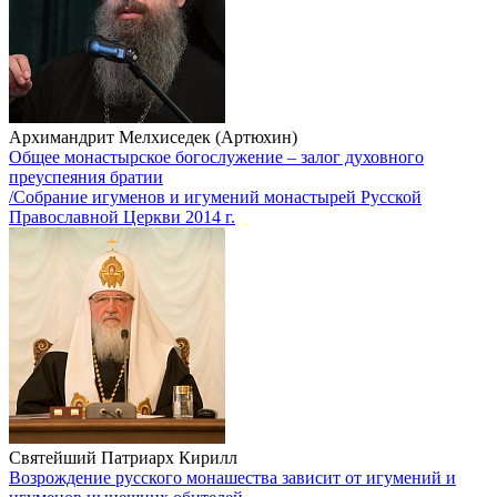
Архимандрит Мелхиседек (Артюхин)
Общее монастырское богослужение – залог духовного
преуспеяния братии
/Собрание игуменов и игумений монастырей Русской
Православной Церкви 2014 г.
Святейший Патриарх Кирилл
Возрождение русского монашества зависит от игумений и