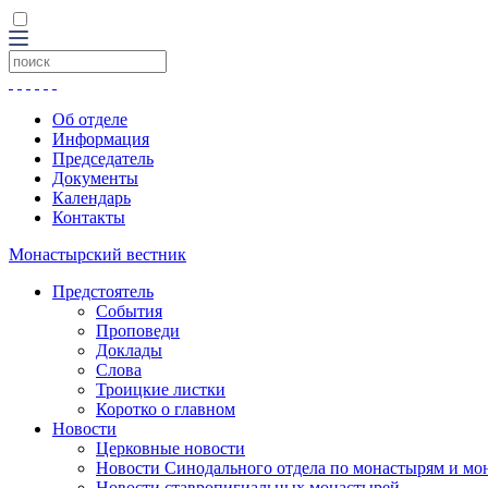
Об отделе
Информация
Председатель
Документы
Календарь
Контакты
Монастырский вестник
Предстоятель
События
Проповеди
Доклады
Слова
Троицкие листки
Коротко о главном
Новости
Церковные новости
Новости Синодального отдела по монастырям и мо
Новости ставропигиальных монастырей