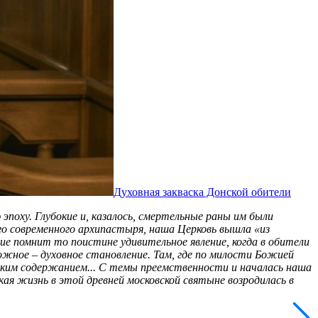
Духовная закваска Донской обители
поху. Глубокие и, казалось, смертельные раны им были
го современного архипастыря, наша Церковь вышла «из
е помнит то поистине удивительное явление, когда в обители
ожное – духовное становление. Там, где по милости Божией
боким содержанием... С темы преемственности и началась наша
ая жизнь в этой древней московской святыне возродилась в