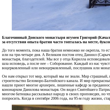
Благочинный Донского монастыря игумен Григорий (Качал
за отсутствия опыта братия часто топталась на месте, бук
До того момента, пока наша братия немножко не окрепла, то е
или на три-четыре дня. А Великим постом отец Даниил (Сарыч
монастыря, благодетелей. Мы все у отца Кирилла исповедовал
шла исповедь, а после нее – Соборование. Каждый из нас чувс
воцерковленный или невоцерковленный, послушник или монах, 
Он нам открыл тот мир, который мы не знали. Мир страшный, 
строительство Беломоро-Балтийского канала. И мир прекрасны
нашли приют многие архиереи, лишенные кафедр за преданност
кононархом Данилова монастыря. Он видел Святейшего Патриар
многом батюшка рассказывал народу в своих проповедях, но что
попросить. Когда в сентябре 2006 года, на 95-м году жизни, ст