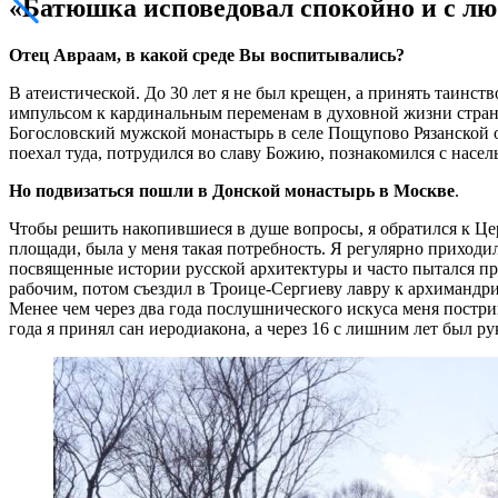
«Батюшка исповедовал спокойно и с л
Отец Авраам, в какой среде Вы воспитывались?
В атеистической. До 30 лет я не был крещен, а принять таинс
импульсом к кардинальным переменам в духовной жизни страны
Богословский мужской монастырь в селе Пощупово Рязанской о
поехал туда, потрудился во славу Божию, познакомился с насе
Но подвизаться пошли в Донской монастырь в Москве
.
Чтобы решить накопившиеся в душе вопросы, я обратился к Цер
площади, была у меня такая потребность. Я регулярно приходи
посвященные истории русской архитектуры и часто пытался пред
рабочим, потом съездил в Троице-Сергиеву лавру к архимандри
Менее чем через два года послушнического искуса меня постриг
года я принял сан иеродиакона, а через 16 с лишним лет был р