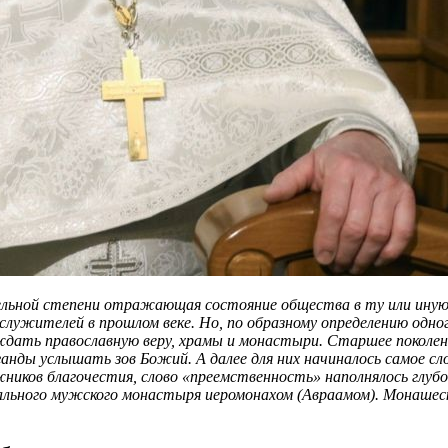
льной степени отражающая состояние общества в ту или иную э
служителей в прошлом веке. Но, по образному определению одно
ждать православную веру, храмы и монастыри. Старшее поколени
анды услышать зов Божий. А далее для них начиналось самое сл
ижников благочестия, слово «преемственность» наполнялось глу
иального мужского монастыря иеромонахом (Авраамом). Монашеск