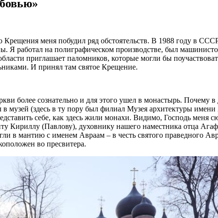
юбовью»
тво Крещения меня побудил ряд обстоятельств. В 1988 году в СС
. Я работал на полиграфическом производстве, был машинистом
бласти приглашает паломников, которые могли бы поучаствовать
льниками. И принял там святое Крещение.
кви более сознательно и для этого ушел в монастырь. Почему в 
л в музей (здесь в ту пору был филиал Музея архитектуры имени
ставить себе, как здесь жили монахи. Видимо, Господь меня сюда
ту Кириллу (Павлову), духовнику нашего наместника отца Агафо
ли в мантию с именем Авраам – в честь святого праведного Авра
укоположен во пресвитера.