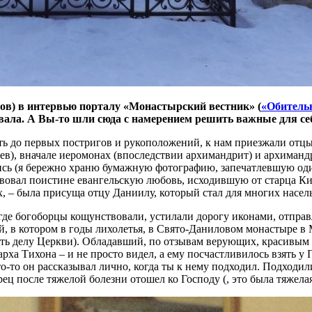
ов) в интервью порталу «Монастырский вестник» (
«Обитель
совала. А Вы-то шли сюда с намерением решить важные для се
сть до первых постригов и рукоположений, к нам приезжали отц
ев), вначале иеромонах (впоследствии архимандрит) и архиманд
ись (я бережно храню бумажную фотографию, запечатлевшую один
твовал поистине евангельскую любовь, исходившую от старца Кир
– была присуща отцу Даниилу, который стал для многих насель
где богоборцы кощунствовали, устилали дорогу иконами, отправ
й, в котором в годы лихолетья, в Свято-Даниловом монастыре 
ь делу Церкви). Обладавший, по отзывам верующих, красивым го
ха Тихона – и не просто видел, а ему посчастливилось взять у
-то он рассказывал лично, когда ты к нему подходил. Подходили
арец после тяжелой болезни отошел ко Господу (, это была тяжела