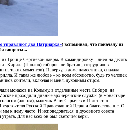
ю управляют два Патриарха»
) вспоминал, что поначалу из-
бя вопросы...
ы из Троице-Сергиевой лавры. В командировку – дней на десять
рит Кирилл (Павлов) соборовали братию, сотрудников
 из таких моментов). Наверху, в доме наместника, сначала
илла. И такая же любовь – ко всем абсолютно, будь то человек
ников обители, включая и меня, духовным отцом.
ляли монахов на Колыму, в отдаленные места Сибири, на
в Москве проходили дивные архиерейские службы (в монастыре
лосом (альтом), мальчик Ваня Сарычев в 11 лет стал
 Предстоятеля Русской Православной Церкви благословение. О
 мы к нему часто. И исповедоваться, и духовного совета
я утрата. Для нас всех он был светочем веры.