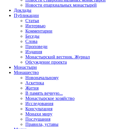
Новости епархиальных монастырей
Доклады
Публикации
Статьи
Интервью
Комментарии
Беседы
Слова
Проповеди
Издания
Монастырский вестник. Журнал
Обсуждение проекта
Монастыри
Монашество
Новоначальному
Аскетика
Жития
В память вечную...
Монастырское хозяйство
Исследования
Консультация
Монахи миру
Послушания
Правила, уставы