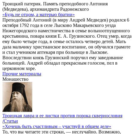
Троицкий патерик. Память преподобного Антония
(Медведева), архимандрита Радонежского
«Будь не отцом, а матерью братии»
Преподобный Антоний (в миру Андрей Медведев) родился 6
октября 1792 года в селе Лысково Макарьевского уезда
Нижегородского наместничества в семье вольноотпущенного
крестьянина, повара князя Е. А. Грузинского. Отец умер, когда
ему было четыре года, в семье осталось четверо детей. Мать
дала мальчику христианское воспитание, он обучился грамоте
и стал учеником аптекаря при больнице в Лыскове.
Впоследствии князь Грузинский поручил ему заведование
больницей. Андрей обладал прекрасным голосом, пел в
церковном хоре.
Прочие материалы
Монашество
Троицкая лавра и ее листки против порока сквернословия
/Статьи
«Хочешь быть счастливым – участвуй в общем деле»
То, что вы читаете эти строки, — неслучайно. Возможно,