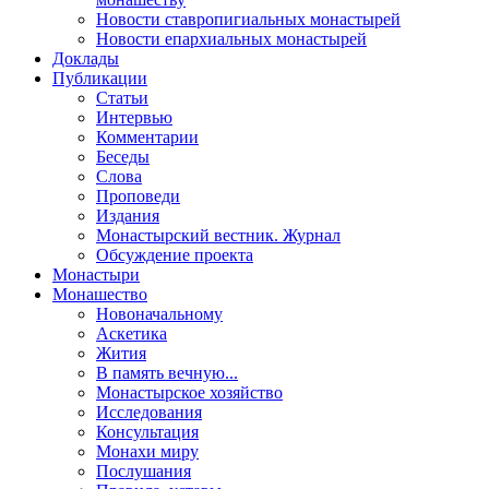
Новости ставропигиальных монастырей
Новости епархиальных монастырей
Доклады
Публикации
Статьи
Интервью
Комментарии
Беседы
Слова
Проповеди
Издания
Монастырский вестник. Журнал
Обсуждение проекта
Монастыри
Монашество
Новоначальному
Аскетика
Жития
В память вечную...
Монастырское хозяйство
Исследования
Консультация
Монахи миру
Послушания