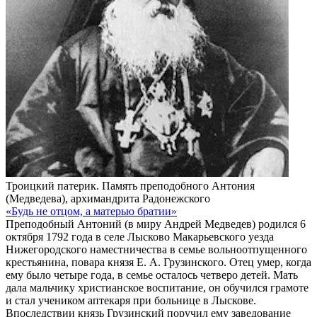
Троицкий патерик. Память преподобного Антония
(Медведева), архимандрита Радонежского
«Будь не отцом, а матерью братии»
Преподобный Антоний (в миру Андрей Медведев) родился 6
октября 1792 года в селе Лысково Макарьевского уезда
Нижегородского наместничества в семье вольноотпущенного
крестьянина, повара князя Е. А. Грузинского. Отец умер, когда
ему было четыре года, в семье осталось четверо детей. Мать
дала мальчику христианское воспитание, он обучился грамоте
и стал учеником аптекаря при больнице в Лыскове.
Впоследствии князь Грузинский поручил ему заведование