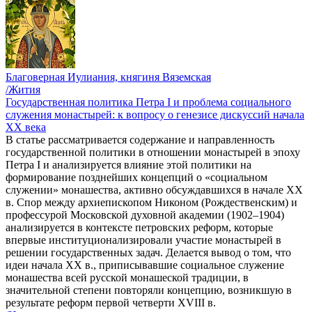
Благоверная Иулиания, княгиня Вяземская
/Жития
Государственная политика Петра I и проблема социального
служения монастырей: к вопросу о генезисе дискуссий начала
ХХ века
В статье рассматривается содержание и направленность
государственной политики в отношении монастырей в эпоху
Петра I и анализируется влияние этой политики на
формирование позднейших концепций о «социальном
служении» монашества, активно обсуждавшихся в начале XX
в. Спор между архиепископом Никоном (Рождественским) и
профессурой Московской духовной академии (1902–1904)
анализируется в контексте петровских реформ, которые
впервые институционализировали участие монастырей в
решении государственных задач. Делается вывод о том, что
идеи начала ХХ в., приписывавшие социальное служение
монашества всей русской монашеской традиции, в
значительной степени повторяли концепцию, возникшую в
результате реформ первой четверти XVIII в.