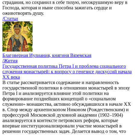
страдания, но сохранил в себе тихую, несокрушимую веру в
Господа, которая и ныне способна зажигать сердце и
оживотворять душу.
/Статьи
Благоверная Иулиания, княгиня Вяземская
/Жития
Государственная политика Петра I и проблема социального
служения монастырей: к вопросу о генезисе дискуссий начала
ХХ века
В статье рассматривается содержание и направленность
государственной политики в отношении монастырей в эпоху
Петра I и анализируется влияние этой политики на
формирование позднейших концепций о «социальном
служении» монашества, активно обсуждавшихся в начале XX
в. Спор между архиепископом Никоном (Рождественским) и
профессурой Московской духовной академии (1902–1904)
анализируется в контексте петровских реформ, которые
впервые институционализировали участие монастырей в
решении государственных задач. Делается вывод о том, что