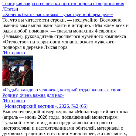
Троицкая лавра и ее листки против порока сквернословия
/Статьи
«Хочешь быть счастливым – участвуй в общем деле»
То, что вы читаете эти строки, — неслучайно. Возможно,
именно вам выпал шанс войти в историю. «Мы ждем всех и
рады любой помощи», — сказала монахиня Феврония
(Гельман), руководитель строящегося музейного комплекса
«Отечество» на территории монастырского мужского
подворья в деревне Лысая гора.
/Интервью
«Судьба каждого человека, который отдал жизнь за свою
Родину, очень важна для нас»
/Интервью
«Монастырский вестник». 2026. №2 (66)
Вышел очередной номер журнала «Монастырский вестник»
(апрель — июнь 2026 года), посвящённый монастырям
Тульской земли: в издании представлены интервью с
настоятелями и настоятельницами обителей, материалы о
духовных традициях и истории монастырей, жития святых,