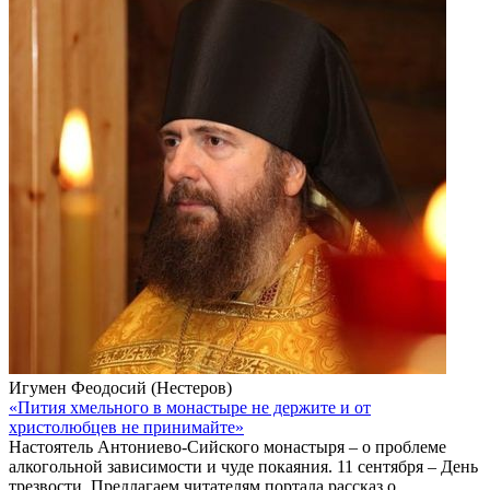
Игумен Феодосий (Нестеров)
«Пития хмельного в монастыре не держите и от
христолюбцев не принимайте»
Настоятель Антониево-Сийского монастыря – о проблеме
алкогольной зависимости и чуде покаяния. 11 сентября – День
трезвости. Предлагаем читателям портала рассказ о