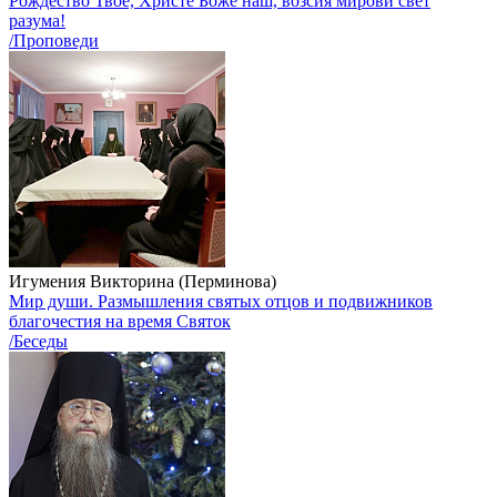
Рождество Твое, Христе Боже наш, возсия мирови свет
разума!
/Проповеди
Игумения Викторина (Перминова)
Мир души. Размышления святых отцов и подвижников
благочестия на время Святок
/Беседы