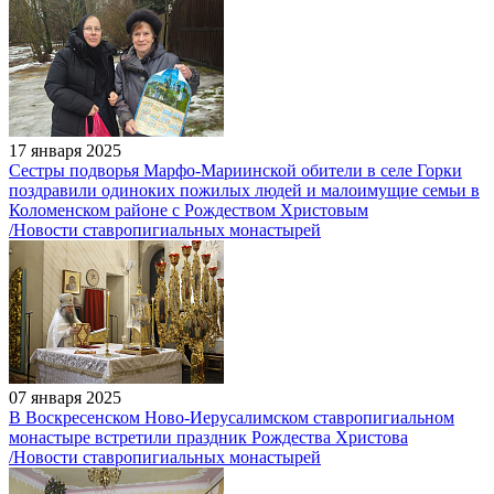
17 января 2025
Сестры подворья Марфо-Мариинской обители в селе Горки
поздравили одиноких пожилых людей и малоимущие семьи в
Коломенском районе с Рождеством Христовым
/Новости ставропигиальных монастырей
07 января 2025
В Воскресенском Ново-Иерусалимском ставропигиальном
монастыре встретили праздник Рождества Христова
/Новости ставропигиальных монастырей