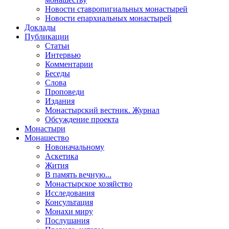
Новости ставропигиальных монастырей
Новости епархиальных монастырей
Доклады
Публикации
Статьи
Интервью
Комментарии
Беседы
Слова
Проповеди
Издания
Монастырский вестник. Журнал
Обсуждение проекта
Монастыри
Монашество
Новоначальному
Аскетика
Жития
В память вечную...
Монастырское хозяйство
Исследования
Консультация
Монахи миру
Послушания