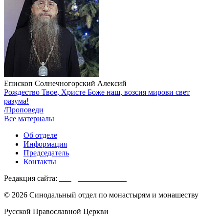
Епископ Солнечногорский Алексий
Рождество Твое, Христе Боже наш, возсия мирови свет
разума!
/Проповеди
Все материалы
Об отделе
Информация
Председатель
Контакты
Редакция сайта:
info@monasterium.ru
© 2026 Синодальный отдел по монастырям и монашеству
Русской Православной Церкви