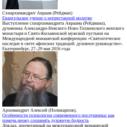
Схиархимандрит Авраам (Рейдман)
Евангельское учение о непрестанной молитве
Выступление схиархимандрита Авраама (Рейдмана),
духовника Александро-Невского Ново-Тихвинского женского
монастыря и Свято-Косьминской мужской пустыни на
Международной монашеской конференции «Святоотеческое
наследие в свете афонских традиций: духовное руководство».
Екатеринбург, 27–29 мая 2016 года
Архимандрит Алексий (Поликарпов),
Особенности психологии современного послушника: как
помочь иноку сохранять духовную бодрость
Доклад, прочитанный на международной монашеской