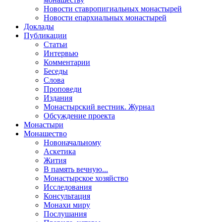
Новости ставропигиальных монастырей
Новости епархиальных монастырей
Доклады
Публикации
Статьи
Интервью
Комментарии
Беседы
Слова
Проповеди
Издания
Монастырский вестник. Журнал
Обсуждение проекта
Монастыри
Монашество
Новоначальному
Аскетика
Жития
В память вечную...
Монастырское хозяйство
Исследования
Консультация
Монахи миру
Послушания