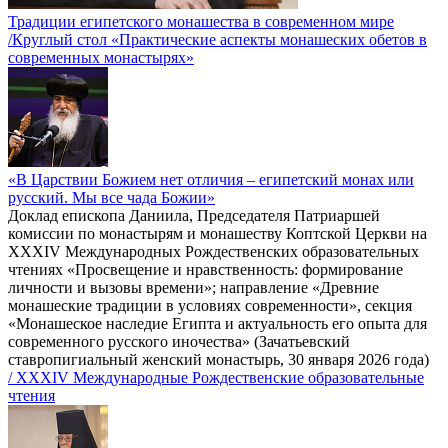
Традиции египетского монашества в современном мире
/Круглый стол «Практические аспекты монашеских обетов в
современных монастырях»
«В Царствии Божием нет отличия – египетский монах или
русский. Мы все чада Божии»
Доклад епископа Даниила, Председателя Патриаршей
комиссии по монастырям и монашеству Коптской Церкви на
XXXIV Международных Рождественских образовательных
чтениях «Просвещение и нравственность: формирование
личности и вызовы времени»; направление «Древние
монашеские традиции в условиях современности», секция
«Монашеское наследие Египта и актуальность его опыта для
современного русского иночества» (Зачатьевский
ставропигиальный женский монастырь, 30 января 2026 года)
/ XXXIV Международные Рождественские образовательные
чтения