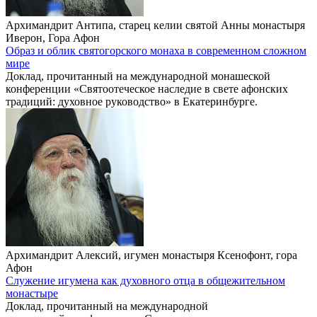
Архимандрит Антипа, старец келии святой Анны монастыря
Иверон, Гора Афон
Образ и облик святогорского монаха в современном сложном
мире
Доклад, прочитанный на международной монашеской
конференции «Святоотеческое наследие в свете афонских
традиций: духовное руководство» в Екатеринбурге.
Архимандрит Алексий, игумен монастыря Ксенофонт, гора
Афон
Служение игумена как духовного отца в общежительном
монастыре
Доклад, прочитанный на международной