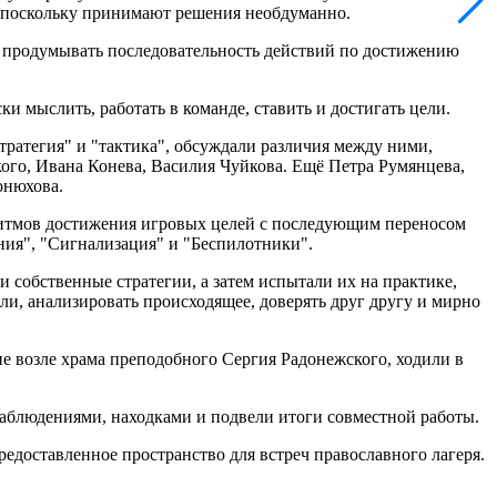
х, поскольку принимают решения необдуманно.
я продумывать последовательность действий по достижению
ки мыслить, работать в команде, ставить и достигать цели.
тратегия" и "тактика", обсуждали различия между ними,
ого, Ивана Конева, Василия Чуйкова. Ещё Петра Румянцева,
онюхова.
ритмов достижения игровых целей с последующим переносом
ния", "Сигнализация" и "Беспилотники".
 собственные стратегии, а затем испытали их на практике,
ли, анализировать происходящее, доверять друг другу и мирно
не возле храма преподобного Сергия Радонежского, ходили в
аблюдениями, находками и подвели итоги совместной работы.
едоставленное пространство для встреч православного лагеря.