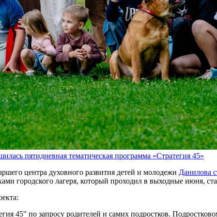
илась пятидневная тематическая программа «Стратегия 45»
аршего центра духовного развития детей и молодежи
Данилова с
ами городского лагеря, который проходил в выходные июня, ста
оекта:
егия 45" по запросу родителей и самих подростков. Подростков