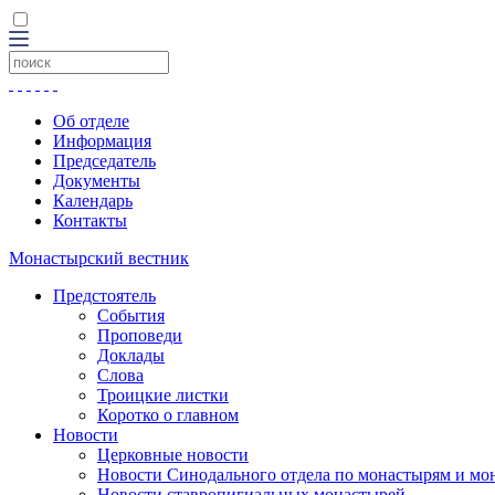
Об отделе
Информация
Председатель
Документы
Календарь
Контакты
Монастырский вестник
Предстоятель
События
Проповеди
Доклады
Слова
Троицкие листки
Коротко о главном
Новости
Церковные новости
Новости Синодального отдела по монастырям и мо
Новости ставропигиальных монастырей