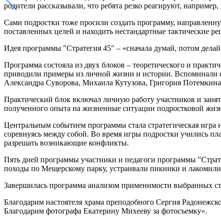
родители рассказывали, что ребята резко реагируют, например
Сами подростки тоже просили создать программу, направленн
поставленных целей и находить нестандартные тактические ре
Идея программы "Стратегия 45" – «сначала думай, потом делай»
Программа состояла из двух блоков – теоретического и практи
приводили примеры из личной жизни и истории. Вспоминали ст
Александра Суворова, Михаила Кутузова, Григория Потемкина
Практический блок включал личную работу участников и заня
полученного опыта на жизненные ситуации подростковой жизн
Центральным событием программы стала стратегическая игра на
соревнуясь между собой. Во время игры подростки учились пла
разрешать возникающие конфликты.
Пять дней программы участники и педагоги программы "Страте
походы по Мещерскому парку, устраивали пикники и лакомил
Завершилась программа анализом применимости выбранных стр
Благодарим настоятеля храма преподобного Сергия Радонежског
Благодарим фотографа Екатерину Михееву за фотосъемку».