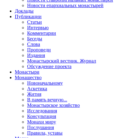
Новости епархиальных монастырей
Доклады
Публикации
Статьи
Интервью
Комментарии
Беседы
Слова
Проповеди
Издания
Монастырский вестник. Журнал
Обсуждение проекта
Монастыри
Монашество
Новоначальному
Аскетика
Жития
В память вечную...
Монастырское хозяйство
Исследования
Консультация
Монахи миру
Послушания
Правила, уставы