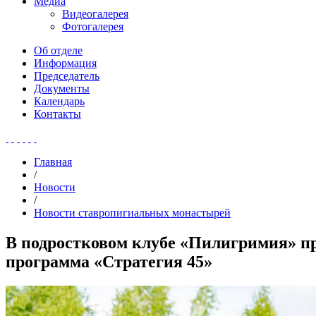
Медиа
Видеогалерея
Фотогалерея
Об отделе
Информация
Председатель
Документы
Календарь
Контакты
Главная
/
Новости
/
Новости ставропигиальных монастырей
В подростковом клубе «Пилигримия» п
программа «Стратегия 45»