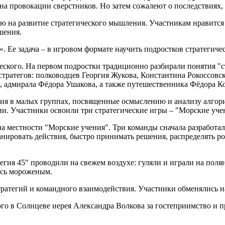
, на провокации сверстников. Но затем сожалеют о последствия
ую на развитие стратегического мышления. Участникам нравитс
шения.
. Ее задача – в игровом формате научить подростков стратегичес
ческого. На первом подростки традиционно разбирали понятия "с
ратегов: полководцев Георгия Жукова, Константина Рокоссовск
, адмирала Фёдора Ушакова, а также путешественника Фёдора К
тия в малых группах, посвященные осмыслению и анализу алго
и. Участники освоили три стратегические игры – "Морские уче
 местности "Морские учения". Три команды сначала разработали
нировать действия, быстро принимать решения, распределять ро
гия 45" проводили на свежем воздухе: гуляли и играли на поля
ись мороженым.
атегий и командного взаимодействия. Участники обменялись н
о в Солнцеве иерея Александра Волкова за гостеприимство и пр