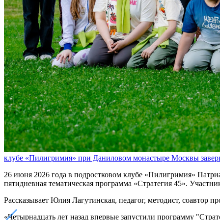
клубе «Пилигримия» при Даниловом монастыре Москвы заверш
26 июня 2026 года в подростковом клубе «Пилигримия» Патри
пятидневная тематическая программа «Стратегия 45». Участник
Рассказывает Юлия Лагутинская, педагог, методист, соавтор пр
«Четырнадцать лет назад впервые запустили программу "Страт