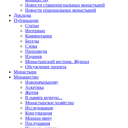
Новости ставропигиальных монастырей
Новости епархиальных монастырей
Доклады
Публикации
Статьи
Интервью
Комментарии
Беседы
Слова
Проповеди
Издания
Монастырский вестник. Журнал
Обсуждение проекта
Монастыри
Монашество
Новоначальному
Аскетика
Жития
В память вечную...
Монастырское хозяйство
Исследования
Консультация
Монахи миру
Послушания