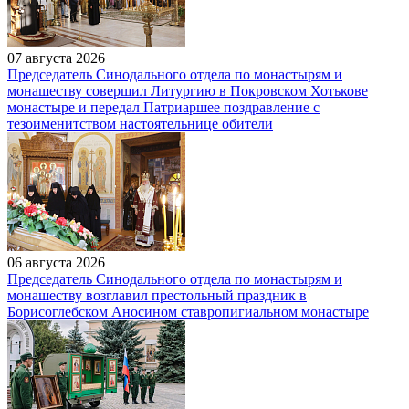
07 августа 2026
Председатель Синодального отдела по монастырям и
монашеству совершил Литургию в Покровском Хотькове
монастыре и передал Патриаршее поздравление с
тезоименитством настоятельнице обители
06 августа 2026
Председатель Синодального отдела по монастырям и
монашеству возглавил престольный праздник в
Борисоглебском Аносином ставропигиальном монастыре