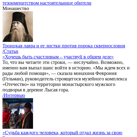
тезоименитством настоятельнице обители
Монашество
Троицкая лавра и ее листки против порока сквернословия
/Статьи
«Хочешь быть счастливым – участвуй в общем деле»
То, что вы читаете эти строки, — неслучайно. Возможно,
именно вам выпал шанс войти в историю. «Мы ждем всех и
рады любой помощи», — сказала монахиня Феврония
(Гельман), руководитель строящегося музейного комплекса
«Отечество» на территории монастырского мужского
подворья в деревне Лысая гора.
/Интервью
«Судьба каждого человека, который отдал жизнь за свою