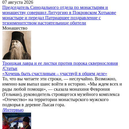
07 августа 2026
Председатель Синодального отдела по монастырям и
монашеству совершил Литургию в Покровском Хотькове
монастыре и передал Патриаршее поздравление с
тезоименитством настоятельнице обители
Монашество
Троицкая лавра и ее листки против порока сквернословия
/Статьи
«Хочешь быть счастливым – участвуй в общем деле»
То, что вы читаете эти строки, — неслучайно. Возможно,
именно вам выпал шанс войти в историю. «Мы ждем всех и
рады любой помощи», — сказала монахиня Феврония
(Гельман), руководитель строящегося музейного комплекса
«Отечество» на территории монастырского мужского
подворья в деревне Лысая гора.
/Интервью