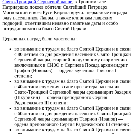
Свято-Троицкой Сергиевой лавре
, в Тронном зале
Патриарших покоев обители Святейший Патриарх
Московский и всея Руси Кирилл вручил церковные награды
ряду насельников Лавры, а также клирикам лаврских
подворий, отметившим недавно памятные даты и особо
потрудившимся на благо Святой Церкви.
Церковных наград были удостоены:
во внимание к трудам на благо Святой Церкви и в связи
с 80-летием со дня рождения насельник Свято-Троицкой
Сергиевой лавры, старший по духовному окормлению
заключенных в СИЗО г. Сергиева Посада архимандрит
Трифон (Новиков) — ордена мученика Трифона I
степени;
во внимание к трудам на благо Святой Церкви и в связи
с 40-летием служения в сане пресвитера насельник
Свято-Троицкой Сергиевой лавры архимандрит Захария
(Шкурихин) — ордена преподобного Сергия
Радонежского III степени;
во внимание к трудам на благо Святой Церкви и в связи
с 60-летием со дня рождения насельник Свято-Троицкой
Сергиевой лавры архимандрит Таврион (Иванов) —
ордена преподобного Сергия Радонежского III степени;
во внимание к трудам на благо Святой Церкви и в связи