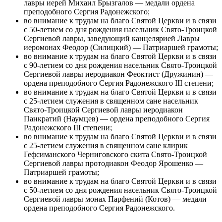
лавры иерей Михаил Брызгалов — медали ордена
преподобного Сергия Радонежского;
во внимание к трудам на благо Святой Церкви и в связи
с 50-летием со дня рождения насельник Свято-Троицкой
Сергиевой лавры, заведующий канцелярией Лавры
иеромонах Феодор (Силицкий) — Патриаршей грамоты;
во внимание к трудам на благо Святой Церкви и в связи
с 90-летием со дня рождения насельник Свято-Троицкой
Сергиевой лавры иеродиакон Феоктист (Дружинин) —
ордена преподобного Сергия Радонежского III степени;
во внимание к трудам на благо Святой Церкви и в связи
с 25-летием служения в священном сане насельник
Свято-Троицкой Сергиевой лавры иеродиакон
Панкратий (Наумцев) — ордена преподобного Сергия
Радонежского III степени;
во внимание к трудам на благо Святой Церкви и в связи
с 25-летием служения в священном сане клирик
Гефсиманского Черниговского скита Свято-Троицкой
Сергиевой лавры протодиакон Феодор Ярошенко —
Патриаршей грамоты;
во внимание к трудам на благо Святой Церкви и в связи
с 50-летием со дня рождения насельник Свято-Троицкой
Сергиевой лавры монах Парфений (Котов) — медали
ордена преподобного Сергия Радонежского.