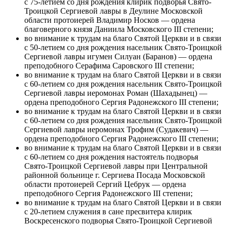
с 75-летием со дня рождения клирик подворья Свято-
Троицкой Сергиевой лавры в Деулине Московской
области протоиерей Владимир Носков — ордена
благоверного князя Даниила Московского III степени;
во внимание к трудам на благо Святой Церкви и в связи
с 50-летием со дня рождения насельник Свято-Троицкой
Сергиевой лавры игумен Силуан (Баранов) — ордена
преподобного Серафима Саровского III степени;
во внимание к трудам на благо Святой Церкви и в связи
с 60-летием со дня рождения насельник Свято-Троицкой
Сергиевой лавры иеромонах Роман (Шахадынец) —
ордена преподобного Сергия Радонежского III степени;
во внимание к трудам на благо Святой Церкви и в связи
с 60-летием со дня рождения насельник Свято-Троицкой
Сергиевой лавры иеромонах Трофим (Судакевич) —
ордена преподобного Сергия Радонежского III степени;
во внимание к трудам на благо Святой Церкви и в связи
с 60-летием со дня рождения настоятель подворья
Свято-Троицкой Сергиевой лавры при Центральной
районной больнице г. Сергиева Посада Московской
области протоиерей Сергий Цебрук — ордена
преподобного Сергия Радонежского III степени;
во внимание к трудам на благо Святой Церкви и в связи
с 20-летием служения в сане пресвитера клирик
Воскресенского подворья Свято-Троицкой Сергиевой