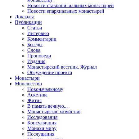
Новости ставропигиальных монастырей
Новости епархиальных монастырей
Доклады
Публикации
Статьи
Интервью
Комментарии
Беседы
Слова
Проповеди
Издания
Монастырский вестник. Журнал
Обсуждение проекта
Монастыри
Монашество
Новоначальному
Аскетика
Жития
В память вечную...
Монастырское хозяйство
Исследования
Консультация
Монахи миру
Послушания