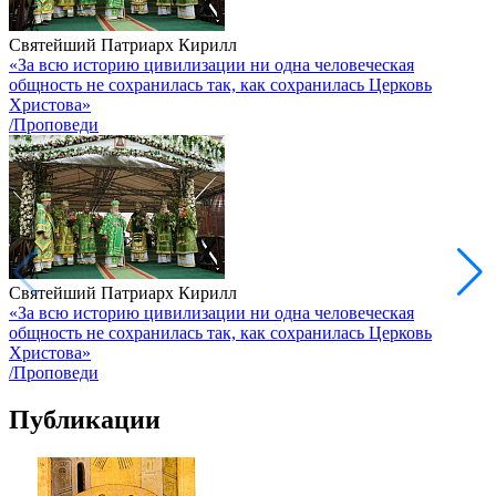
Святейший Патриарх Кирилл
«За всю историю цивилизации ни одна человеческая
общность не сохранилась так, как сохранилась Церковь
Христова»
/Проповеди
Святейший Патриарх Кирилл
«За всю историю цивилизации ни одна человеческая
общность не сохранилась так, как сохранилась Церковь
Христова»
/Проповеди
Публикации