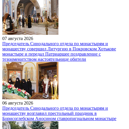
07 августа 2026
Председатель Синодального отдела по монастырям и
монашеству совершил Литургию в Покровском Хотькове
монастыре и передал Патриаршее поздравление с
тезоименитством настоятельнице обители
06 августа 2026
Председатель Синодального отдела по монастырям и
монашеству возглавил престольный праздник в
Борисоглебском Аносином ставропигиальном монастыре