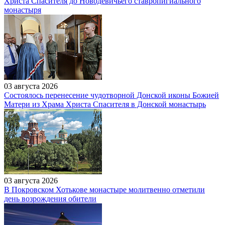
Христа Спасителя до Новодевичьего ставропигиального
монастыря
03 августа 2026
Состоялось перенесение чудотворной Донской иконы Божией
Матери из Храма Христа Спасителя в Донской монастырь
03 августа 2026
В Покровском Хотькове монастыре молитвенно отметили
день возрождения обители