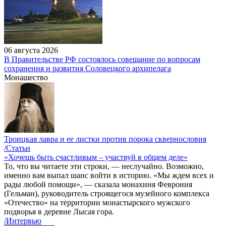
06 августа 2026
В Правительстве РФ состоялось совещание по вопросам
сохранения и развития Соловецкого архипелага
Монашество
Троицкая лавра и ее листки против порока сквернословия
/Статьи
«Хочешь быть счастливым – участвуй в общем деле»
То, что вы читаете эти строки, — неслучайно. Возможно,
именно вам выпал шанс войти в историю. «Мы ждем всех и
рады любой помощи», — сказала монахиня Феврония
(Гельман), руководитель строящегося музейного комплекса
«Отечество» на территории монастырского мужского
подворья в деревне Лысая гора.
/Интервью