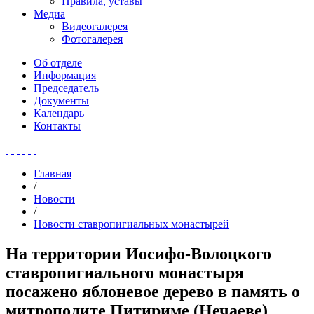
Правила, уставы
Медиа
Видеогалерея
Фотогалерея
Об отделе
Информация
Председатель
Документы
Календарь
Контакты
Главная
/
Новости
/
Новости ставропигиальных монастырей
На территории Иосифо-Волоцкого
ставропигиального монастыря
посажено яблоневое дерево в память о
митрополите Питириме (Нечаеве)