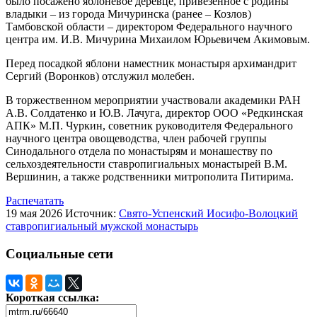
было посажено яблоневое деревце, привезенное с родины
владыки – из города Мичуринска (ранее – Козлов)
Тамбовской области – директором Федерального научного
центра им. И.В. Мичурина Михаилом Юрьевичем Акимовым.
Перед посадкой яблони наместник монастыря архимандрит
Сергий (Воронков) отслужил молебен.
В торжественном мероприятии участвовали академики РАН
А.В. Солдатенко и Ю.В. Лачуга, директор ООО «Редкинская
АПК» М.П. Чуркин, советник руководителя Федерального
научного центра овощеводства, член рабочей группы
Синодального отдела по монастырям и монашеству по
сельхоздеятельности ставропигиальных монастырей В.М.
Вершинин, а также родственники митрополита Питирима.
Распечатать
19 мая 2026
Источник:
Свято-Успенский Иосифо-Волоцкий
ставропигиальный мужской монастырь
Социальные сети
Короткая ссылка: