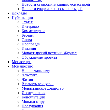
Новости ставропигиальных монастырей
Новости епархиальных монастырей
Доклады
Публикации
Статьи
Интервью
Комментарии
Беседы
Слова
Проповеди
Издания
Монастырский вестник. Журнал
Обсуждение проекта
Монастыри
Монашество
Новоначальному
Аскетика
Жития
В память вечную...
Монастырское хозяйство
Исследования
Консультация
Монахи миру
Послушания