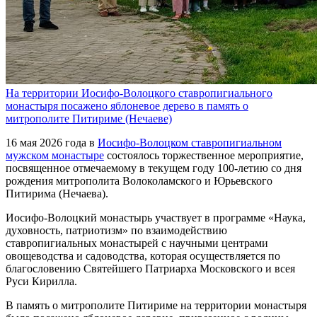
На территории Иосифо-Волоцкого ставропигиального
монастыря посажено яблоневое дерево в память о
митрополите Питириме (Нечаеве)
16 мая 2026 года в
Иосифо-Волоцком ставропигиальном
мужском монастыре
состоялось торжественное мероприятие,
посвященное отмечаемому в текущем году 100-летию со дня
рождения митрополита Волоколамского и Юрьевского
Питирима (Нечаева).
Иосифо-Волоцкий монастырь участвует в программе «Наука,
духовность, патриотизм» по взаимодействию
ставропигиальных монастырей с научными центрами
овощеводства и садоводства, которая осуществляется по
благословению Святейшего Патриарха Московского и всея
Руси Кирилла.
В память о митрополите Питириме на территории монастыря