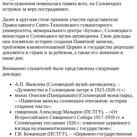
богослужением поминалась память всех, на Соловецких
островах за веру пострадавших.
Далее в круглом столе приняли участие представители
Православного Свято-Тихоновского гуманитарного
университета, мемориального центра «Бутово», Соловецкого
монастыря и Соловецкого музея-заповедника. Свои доклады
они посвятили истории создания Памятной записки,
проблемам взаимоотношений Церкви и государства рецепции
документа в стране и за рубежом, а также его значению в
наши дни.
Вниманию слушателей были представлены следующие
доклады:
А.П. Яковлева (Соловецкий музей-заповедник), –
«Духовенство в Соловецком лагере в 1923-1926 гг.»;
монах Онисим (Панкрашкин) (Соловецкий монастырь),
– «Памятная записка соловецких епископов: история
создания текста»;
священник Александр Мазырин (ПСТГУ), – «От
Всероссийского Священного Собора 1917-1918 гг. к
Соловецкому посланию 1926 г.: изменение церковного
взгляда на взаимоотношения с государством»;
Г.В. Бежанидзе (ПСТГУ), – «Церковно-государственная