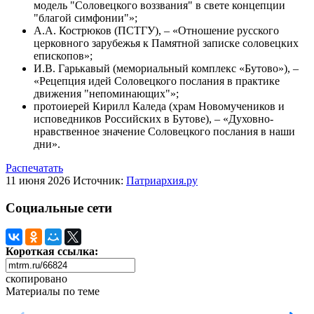
модель "Соловецкого воззвания" в свете концепции
"благой симфонии"»;
А.А. Кострюков (ПСТГУ), – «Отношение русского
церковного зарубежья к Памятной записке соловецких
епископов»;
И.В. Гарькавый (мемориальный комплекс «Бутово»), –
«Рецепция идей Соловецкого послания в практике
движения "непоминающих"»;
протоиерей Кирилл Каледа (храм Новомучеников и
исповедников Российских в Бутове), – «Духовно-
нравственное значение Соловецкого послания в наши
дни».
Распечатать
11 июня 2026
Источник:
Патриархия.ру
Социальные сети
Короткая ссылка:
скопировано
Материалы по теме