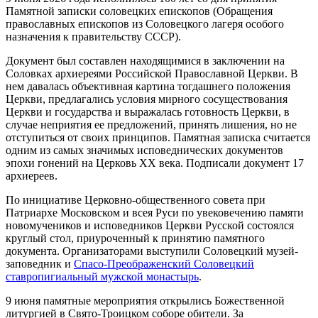
Памятной записки соловецких епископов (Обращения
православных епископов из Соловецкого лагеря особого
назначения к правительству СССР).
Документ был составлен находящимися в заключении на
Соловках архиереями Российской Православной Церкви. В
нем давалась объективная картина тогдашнего положения
Церкви, предлагались условия мирного сосуществования
Церкви и государства и выражалась готовность Церкви, в
случае неприятия ее предложений, принять лишения, но не
отступиться от своих принципов. Памятная записка считается
одним из самых значимых исповеднических документов
эпохи гонений на Церковь ХХ века. Подписали документ 17
архиереев.
По инициативе Церковно-общественного совета при
Патриархе Московском и всея Руси по увековечению памяти
новомучеников и исповедников Церкви Русской состоялся
круглый стол, приуроченный к принятию памятного
документа. Организаторами выступили Соловецкий музей-
заповедник и
Спасо-Преображенский Соловецкий
ставропигиальный мужской монастырь
.
9 июня памятные мероприятия открылись Божественной
литургией в Свято-Троицком соборе обители. За