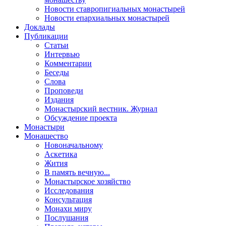
Новости ставропигиальных монастырей
Новости епархиальных монастырей
Доклады
Публикации
Статьи
Интервью
Комментарии
Беседы
Слова
Проповеди
Издания
Монастырский вестник. Журнал
Обсуждение проекта
Монастыри
Монашество
Новоначальному
Аскетика
Жития
В память вечную...
Монастырское хозяйство
Исследования
Консультация
Монахи миру
Послушания