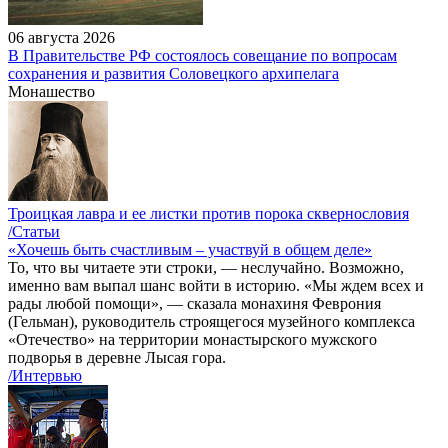
06 августа 2026
В Правительстве РФ состоялось совещание по вопросам
сохранения и развития Соловецкого архипелага
Монашество
Троицкая лавра и ее листки против порока сквернословия
/Статьи
«Хочешь быть счастливым – участвуй в общем деле»
То, что вы читаете эти строки, — неслучайно. Возможно,
именно вам выпал шанс войти в историю. «Мы ждем всех и
рады любой помощи», — сказала монахиня Феврония
(Гельман), руководитель строящегося музейного комплекса
«Отечество» на территории монастырского мужского
подворья в деревне Лысая гора.
/Интервью