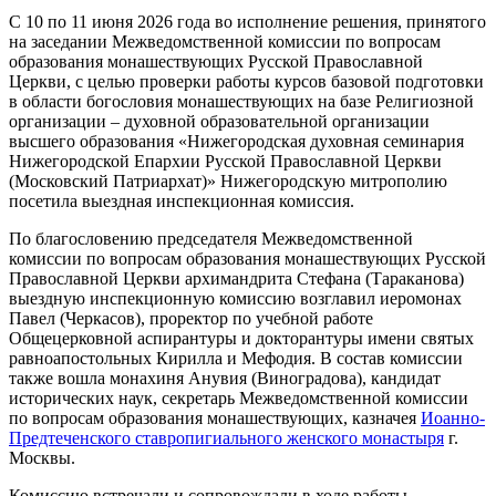
С 10 по 11 июня 2026 года во исполнение решения, принятого
на заседании Межведомственной комиссии по вопросам
образования монашествующих Русской Православной
Церкви, с целью проверки работы курсов базовой подготовки
в области богословия монашествующих на базе Религиозной
организации – духовной образовательной организации
высшего образования «Нижегородская духовная семинария
Нижегородской Епархии Русской Православной Церкви
(Московский Патриархат)» Нижегородскую митрополию
посетила выездная инспекционная комиссия.
По благословению председателя Межведомственной
комиссии по вопросам образования монашествующих Русской
Православной Церкви архимандрита Стефана (Тараканова)
выездную инспекционную комиссию возглавил иеромонах
Павел (Черкасов), проректор по учебной работе
Общецерковной аспирантуры и докторантуры имени святых
равноапостольных Кирилла и Мефодия. В состав комиссии
также вошла монахиня Анувия (Виноградова), кандидат
исторических наук, секретарь Межведомственной комиссии
по вопросам образования монашествующих, казначея
Иоанно-
Предтеченского ставропигиального женского монастыря
г.
Москвы.
Комиссию встречали и сопровождали в ходе работы