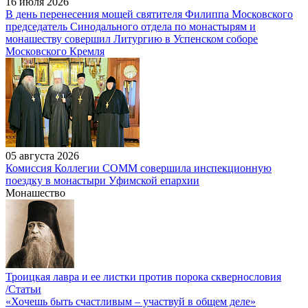
16 июля 2026
В день перенесения мощей святителя Филиппа Московского
председатель Синодального отдела по монастырям и
монашеству совершил Литургию в Успенском соборе
Московского Кремля
05 августа 2026
Комиссия Коллегии СОММ совершила инспекционную
поездку в монастыри Уфимской епархии
Монашество
Троицкая лавра и ее листки против порока сквернословия
/Статьи
«Хочешь быть счастливым – участвуй в общем деле»