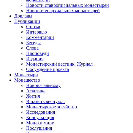
Новости ставропигиальных монастырей
Новости епархиальных монастырей
Доклады
Публикации
Статьи
Интервью
Комментарии
Беседы
Слова
Проповеди
Издания
Монастырский вестник. Журнал
Обсуждение проекта
Монастыри
Монашество
Новоначальному
Аскетика
Жития
В память вечную...
Монастырское хозяйство
Исследования
Консультация
Монахи миру
Послушания