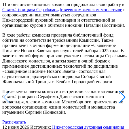
11 июня инспекционная комиссия продолжила свою работу в
Свято-Троицком Серафимо-Дивеевском женском монастыре
в
сопровождении вышеупомянутых сотрудников
Нижегородской духовной семинарии и ответственной за
организацию курсов в обители инокини Наталии (Костиной).
В ходе работы комиссия проверила библиотечный фонд
обители на соответствие требованиям Комиссии. Также
прошел зачет в очной форме по дисциплине «Священное
Писание Нового Завета» для слушателей набора 2025 года. В
зачете в очной форме приняли участие насельницы Серафимо-
Дивеевского монастыря, а затем зачет в очной форме с
применением дистанционных технологий по дисциплине
«Священное Писание Нового Завета» состоялся для
слушательниц архиерейского подворья Собора Святой
Живоначальной Троицы с. Белбаж Городецкой епархии.
После зачета члены комиссии встретились с настоятельницей
Свято-Троицкого Серафимо-Дивеевского женского
монастыря, членом комиссии Межсоборного присутствия по
вопросам организации жизни монастырей и монашества
игуменией Сергией (Конковой).
Распечатать
12 июня 2026
Источник:
Нижегородская духовная семинария