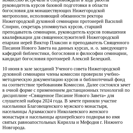
руководитель курсов базовой подготовки в области
богословия для монашествующих Нижегородской
митрополии, исполняющий обязанности ректора
Нижегородской духовной семинарии протоиерей Василий
Спирин, секретарь упомянутых курсов, старший
преподаватель семинарии, руководитель курсов повышения
квалификации для священнослужителей Нижегородской
епархии иерей Виктор Плаксин и преподаватель Священного
Писания Нового Завета на данных курсах, и. о. заведующего
кафедрой библеистики, богословия и философии семинарии,
кандидат богословия протоиерей Алексий Белецкий.
10 июня в зале заседаний Ученого совета Нижегородской
духовной семинарии члены комиссии проверили учебно-
методическую документацию курсов и библиотечный фонд
на соответствие требованиям Комиссии. Далее состоялся зачет
в очной форме с применением дистанционных технологий по
дисциплине «Священное Писание Нового Завета» для
слушателей набора 2024 года. В зачете приняли участие
насельники Благовещенского мужского монастыря,
насельницы Арзамасского Николаевского женского
монастыря и насельницы архиерейского подворья во имя
святых равноапостольных Кирилла и Мефодия г. Нижнего
Новгорода.