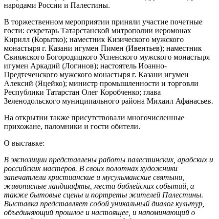
народами России и Палестины.
В торжественном мероприятии приняли участие почетные
гости: секретарь Татарстанской митрополии иеромонах
Кирилл (Корытко); наместник Кизического мужского
монастыря г. Казани игумен Пимен (Ивентьев); наместник
Свияжского Богородицкого Успенского мужского монастыря
игумен Аркадий (Логинов); настоятель Иоанно-
Предтеченского мужского монастыря г. Казани игумен
Алексий (Яцейко); министр промышленности и торговли
Республики Татарстан Олег Коробченко; глава
Зеленодольского муниципального района Михаил Афанасьев.
На открытии также присутствовали многочисленные
прихожане, паломники и гости обители.
О выставке:
В экспозиции представлены работы палестинских, арабских и
российских мастеров. В своих полотнах художники
запечатлели христианские и мусульманские святыни,
живописные ландшафты, места библейских событий, а
также бытовые сцены и портреты жителей Палестины.
Выставка представляет собой уникальный диалог культур,
объединяющий прошлое и настоящее, и напоминающий о