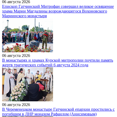
06 августа 2026
Епископ Гатчинский Митрофан совершил великое освящение
храма Марии Магдалины возрождающегося Вохоновского
Мариинского монастыря
06 августа 2026
В монастырях и храмах Курской митрополии почтили память
жертв трагических событий 6 августа 2024 года
06 августа 2026
В Череменецком монастыре Гатчинской епархии простились с
погибшим в ЛНР монахом Рафаилом (Анисимовым)