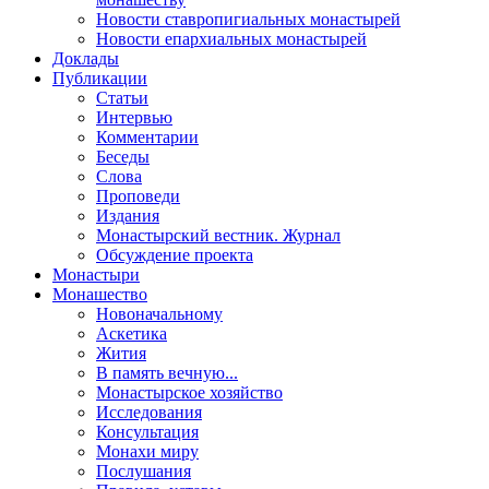
Новости ставропигиальных монастырей
Новости епархиальных монастырей
Доклады
Публикации
Статьи
Интервью
Комментарии
Беседы
Слова
Проповеди
Издания
Монастырский вестник. Журнал
Обсуждение проекта
Монастыри
Монашество
Новоначальному
Аскетика
Жития
В память вечную...
Монастырское хозяйство
Исследования
Консультация
Монахи миру
Послушания