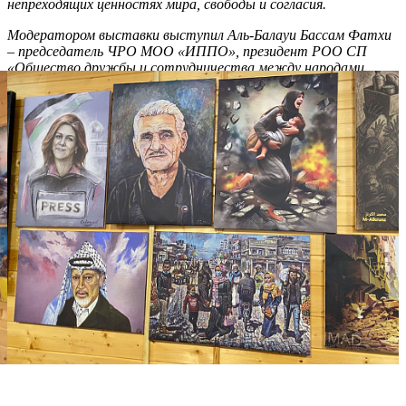
непреходящих ценностях мира, свободы и согласия.
Модератором выставки выступил Аль-Балауи Бассам Фатхи
– председатель ЧРО МОО «ИППО», президент РОО СП
«Общество дружбы и сотрудничества между народами
Чувашии и Палестины», доктор права, академик, «Посол
Мира» Международной академии «Европа-Азия», академик
Международной академии культуры и искусства.
Выставка открыта для посещения всеми гостями Раифского
монастыря.
Вход свободный.