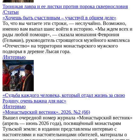
Троицкая лавра и ее листки против порока сквернословия
/Статьи
«Хочешь быть счастливым – участвуй в общем деле»
То, что вы читаете эти строки, — неслучайно. Возможно,
именно вам выпал шанс войти в историю. «Мы ждем всех и
рады любой помощи», — сказала монахиня Феврония
(Гельман), руководитель строящегося музейного комплекса
«Отечество» на территории монастырского мужского
подворья в деревне Лысая гора.
/Интервью
«Судьба каждого человека, который отдал жизнь за свою
Родину, очень важна для нас»
/Интервью
«Монастырский вестник». 2026. №2 (66)
Вышел очередной номер журнала «Монастырский вестник»
(апрель — июнь 2026 года), посвящённый монастырям
Тульской земли: в издании представлены интервью с
настоятелями и настоятельницами обителей, материалы о