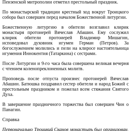
Пензенской митрополии отметил престольный праздник.
По монастырской традиции крестный ход вокруг Троицкого
собора был совершен перед началом Божественной литургии.
Божественную литургию в обители возглавил клирик
монастыря протоиерей Вячеслав Абашин. Ему сослужил
клирик обители протоиерей Владимир Мишагин,
исповедовал духовник игумен Герман (Петров). За
богослужением молились и пели на клиросе настоятельница
игумения Иннокентия (Татаркина) с сестрами.
После Литургии и 9-го часа была совершена великая вечерня
с чтением коленопреклоненных молитв.
Проповедь после отпуста произнес протоиерей Вячеслав
Абашин. Батюшка поздравил сестер обители и народ Божий с
престольным праздником и пожелал всем стяжания Святого
Духа.
В завершение праздничного торжества был совершен Чин о
Панагии.
Справка
Первоначально Троицкий Сканов монастырь был организован,