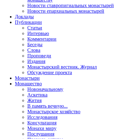
Новости ставропигиальных монастырей
Новости епархиальных монастырей
Доклады
Публикации
Статьи
Интервью
Комментарии
Беседы
Слова
Проповеди
Издания
Монастырский вестник. Журнал
Обсуждение проекта
Монастыри
Монашество
Новоначальному
Аскетика
Жития
В память вечную...
Монастырское хозяйство
Исследования
Консультация
Монахи миру
Послушания