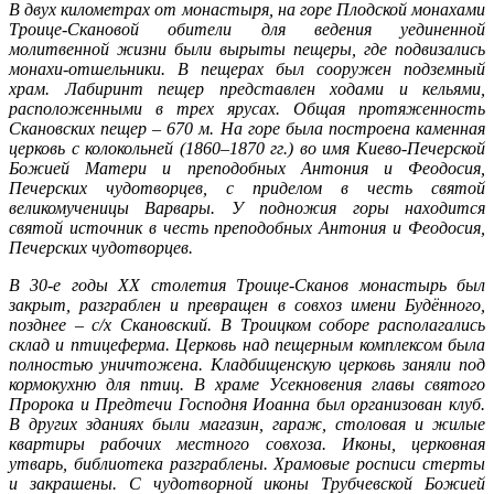
В двух километрах от монастыря, на горе Плодской монахами
Троице-Скановой обители для ведения уединенной
молитвенной жизни были вырыты пещеры, где подвизались
монахи-отшельники. В пещерах был сооружен подземный
храм. Лабиринт пещер представлен ходами и кельями,
расположенными в трех ярусах. Общая протяженность
Скановских пещер – 670 м. На горе была построена каменная
церковь с колокольней (1860–1870 гг.) во имя Киево-Печерской
Божией Матери и преподобных Антония и Феодосия,
Печерских чудотворцев, с приделом в честь святой
великомученицы Варвары. У подножия горы находится
святой источник в честь преподобных Антония и Феодосия,
Печерских чудотворцев.
В 30-е годы XX столетия Троице-Сканов монастырь был
закрыт, разграблен и превращен в совхоз имени Будённого,
позднее – с/х Скановский. В Троицком соборе располагались
склад и птицеферма. Церковь над пещерным комплексом была
полностью уничтожена. Кладбищенскую церковь заняли под
кормокухню для птиц. В храме Усекновения главы святого
Пророка и Предтечи Господня Иоанна был организован клуб.
В других зданиях были магазин, гараж, столовая и жилые
квартиры рабочих местного совхоза. Иконы, церковная
утварь, библиотека разграблены. Храмовые росписи стерты
и закрашены. С чудотворной иконы Трубчевской Божией