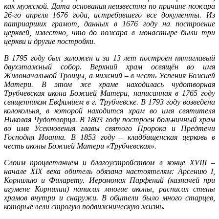
как мужской. Дата основания неизвестна по причине пожара
26-го апреля 1676 года, истребившего все документы. Из
патриарших грамот, данных в 1676 году на построение
церквей, известно, что до пожара в монастыре были три
церкви и другие постройки.
В 1795 году был заложен и за 13 лет построен пятиглавый
двухэтажный собор. Верхний храм освящён во имя
Живоначальной Троицы, а нижний – в честь Успения Божией
Матери. В этом же храме находилась чудотворная
Трубчевская икона Божией Матери, написанная в 1765 году
священником Евфимием в г. Трубчевске. В 1793 году возведена
колокольня, в которой находится храм во имя святителя
Николая Чудотворца. В 1803 году построен больничный храм
во имя Усекновения главы святого Пророка и Предтечи
Господня Иоанна. В 1853 году ‒ кладбищенская церковь в
честь иконы Божией Матери «Трубчевская».
Своим процветанием и благоустройством в конце XVIII –
начале XIX века обитель обязана настоятелям: Арсению I,
Корнилию и Филарету. Иеромонах Парфений (казначей при
игумене Корнилии) написал многие иконы, расписал стены
храмов внутри и снаружи. В обители было много старцев,
которые вели строгую подвижническую жизнь.