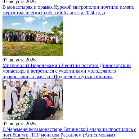
07 августа 2026
В монастырях и храмах Курской митрополии почтили память
жертв трагических событий 6 августа 2024 года
07 августа 2026
Митрополит Воронежский Леонтий посетил Дивногорский
монастырь и встретился с участниками молодежного
православного выезда «Под небом: путь к тишине»
07 августа 2026
В Череменецком монастыре Гатчинской епархии простились с
погибшим в ЛНР монахом Рафаилом (Анисимовым)