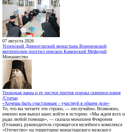
07 августа 2026
Успенский Дивногорский монастырь Воронежской
митрополии посетил епископ Каменский Мефодий
Монашество
Троицкая лавра и ее листки против порока сквернословия
/Статьи
«Хочешь быть счастливым – участвуй в общем деле»
То, что вы читаете эти строки, — неслучайно. Возможно,
именно вам выпал шанс войти в историю. «Мы ждем всех и
рады любой помощи», — сказала монахиня Феврония
(Гельман), руководитель строящегося музейного комплекса
«Отечество» на территории монастырского мужского