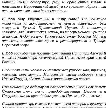
Матери сняли серебряную ризу и драгоценные камни и
поместили в Наровчатский музей, а со временем образ стали
использовать как стол для экспонатов.
В 1990 году запустевший и разрушенный Троице-Сканов
монастырь с монастырским пещерным комплексом был
возвращен Русской Православной Церкви. В монастыре
возобновилась монашеская жизнь, но теперь монастырь стал
женским. Чудотворную Трубчевскую икону Божией Матери
отыскали в запасниках музея и реставрировали в Троице-
Сергиевой лавре.
В 1999 году обитель посетил Святейший Патриарх Алексий II
и назвал монастырь «жемчужиной Пензенского края и всей
России».
В обители есть несколько мастерских: рукодельная, травная,
мыльная, переплетная. Монастырь имеет подворье в селе
Новые-Пичуры, где находится монастырская пасека.
При монастыре действуют две воскресные школы для детей:
Скановская школа имени преподобномученицы Елисаветы и
Пичурская имени преподобномученика Пахомия Скановского.
Сканов монастырь является памятником истории и культуры