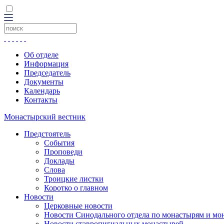
Об отделе
Информация
Председатель
Документы
Календарь
Контакты
Монастырский вестник
Предстоятель
События
Проповеди
Доклады
Слова
Троицкие листки
Коротко о главном
Новости
Церковные новости
Новости Синодального отдела по монастырям и мо
Новости ставропигиальных монастырей