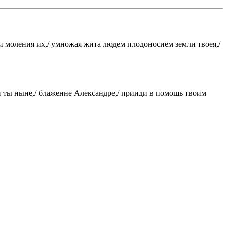
и моления их,/ умножая жита людем плодоносием земли твоея,/
 и ты ныне,/ блаженне Александре,/ прииди в помощь твоим