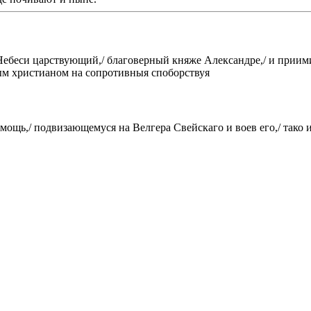
 Небеси царствующий,/ благоверный княже Александре,/ и приим
ым христианом на сопротивныя споборствуя
омощь,/ подвизающемуся на Велгера Свейскаго и воев его,/ тако