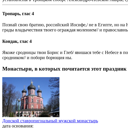
Тропарь, глас 4
Познай свою братию, российский Иосифе,/ не в Египте, но на
грады владычествия твоего ограждая молением// и православн
Кондак, глас 4
Якоже сродницы твои Борис и Глеб/ явишася тебе с Небесе в п
сродником// и побори борющия ны.
Монастыри, в которых почитается этот праздник
Донской ставропигиальный мужской монастырь
дата основания: