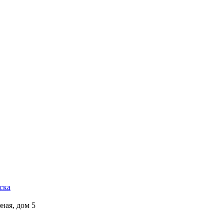
ска
ная, дом 5