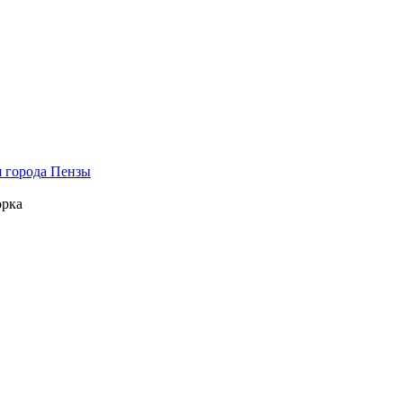
 города Пензы
орка