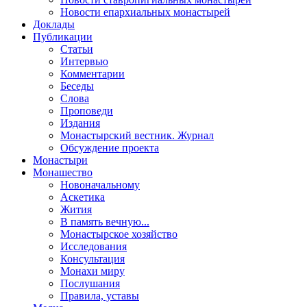
Новости епархиальных монастырей
Доклады
Публикации
Статьи
Интервью
Комментарии
Беседы
Слова
Проповеди
Издания
Монастырский вестник. Журнал
Обсуждение проекта
Монастыри
Монашество
Новоначальному
Аскетика
Жития
В память вечную...
Монастырское хозяйство
Исследования
Консультация
Монахи миру
Послушания
Правила, уставы