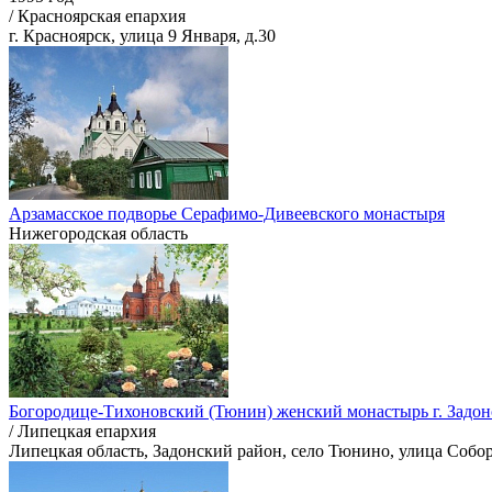
/ Красноярская епархия
г. Красноярск, улица 9 Января, д.30
Арзамасское подворье Серафимо-Дивеевского монастыря
Нижегородская область
Богородице-Тихоновский (Тюнин) женский монастырь г. Задон
/ Липецкая епархия
Липецкая область, Задонский район, село Тюнино, улица Собор