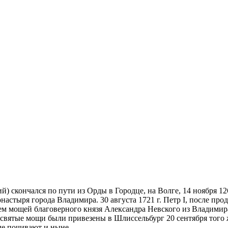
) скончался по пути из Орды в Городце, на Волге, 14 ноября 12
настыря города Владимира. 30 августа 1721 г. Петр I, после п
м мощей благоверного князя Александра Невского из Владимира
святые мощи были привезены в Шлиссельбург 20 сентября того же
де почивают и ныне.