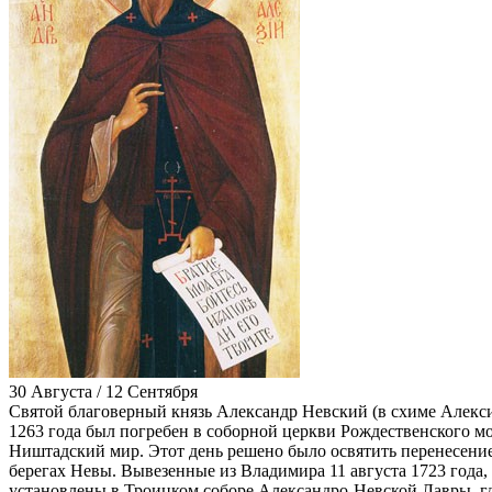
30 Августа / 12 Сентября
Святой благоверный князь Александр Невский (в схиме Алексий
1263 года был погребен в соборной церкви Рождественского мо
Ништадский мир. Этот день решено было освятить перенесение
берегах Невы. Вывезенные из Владимира 11 августа 1723 года, 
установлены в Троицком соборе Александро-Невской Лавры, г