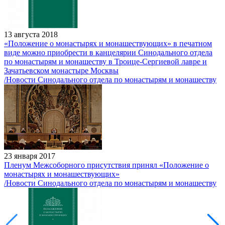
13 августа 2018
«Положение о монастырях и монашествующих» в печатном
виде можно приобрести в канцелярии Синодального отдела
по монастырям и монашеству в Троице-Сергиевой лавре и
Зачатьевском монастыре Москвы
/Новости Синодального отдела по монастырям и монашеству
23 января 2017
Пленум Межсоборного присутствия принял «Положение о
монастырях и монашествующих»
/Новости Синодального отдела по монастырям и монашеству