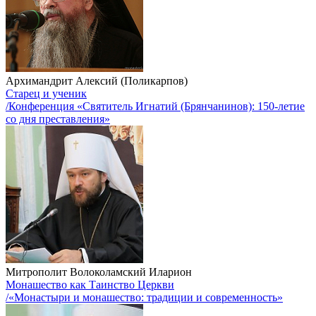
Архимандрит Алексий (Поликарпов)
Старец и ученик
/Конференция «Святитель Игнатий (Брянчанинов): 150-летие
со дня преставления»
Митрополит Волоколамский Иларион
Монашество как Таинство Церкви
/«Монастыри и монашество: традиции и современность»