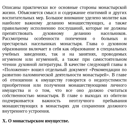
Описаны практически все основные стороны монастырской
жизни. Объясняется смысл и содержание епитимий и других
воспитательных мер. Большое внимание уделено молитве как
наиболее важному деланию монашествующих, а также
правильному исполнению послушаний, которые не должны
препятствовать духовному деланию насельников.
Рассмотрены особенности попечения о больных и
престарелых насельниках монастыря. Глава о духовном
образовании включает в себя как образование в специальных
учебных заведениях, так и на занятиях, проводимых
игуменом или игуменией, а также при самостоятельном
чтении духовной литературы. В качестве следующей главы в
«Положение» вошел отдельный документ «Рекомендации по
развитию паломнической деятельности монастырей». В главе
об отношении к имуществу говорится о недопустимости
приобретения или получения монашествующими личного
имущества и о том, что все оно должно считаться
собственностью монастыря. В главе о выходах из обители
подчеркивается важность неотлучного пребывания
монашествующих в монастырях для сохранения должного
внутреннего устроения.
X. О монастырском имуществе.