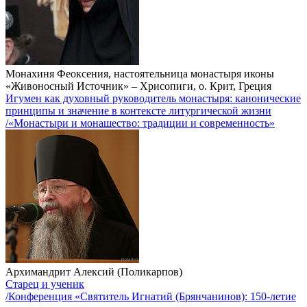
Монахиня Феоксения, настоятельница монастыря иконы
«Живоносный Источник» – Хрисопиги, о. Крит, Греция
Игумен как духовный руководитель монастыря: канонические
принципы и значение в контексте литургической жизни
/«Монастыри и монашество: традиции и современность»
Архимандрит Алексий (Поликарпов)
Старец и ученик
/Конференция «Святитель Игнатий (Брянчанинов): 150-летие