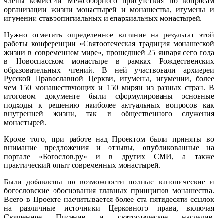
члены комиссии Межсоборного присутствия по вопросам
организации жизни монастырей и монашества, игумены и
игумении ставропигиальных и епархиальных монастырей.
Нужно отметить определенное влияние на результат этой
работы конференции «Святоотеческая традиция монашеской
жизни в современном мире», прошедшей 25 января сего года
в Новоспасском монастыре в рамках Рождественских
образовательных чтений. В ней участвовали архиереи
Русской Православной Церкви, игумены, игумении, более
чем 150 монашествующих и 150 мирян из разных стран. В
итоговом документе были сформулированы основные
подходы к решению наиболее актуальных вопросов как
внутренней жизни, так и общественного служения
монастырей.
Кроме того, при работе над Проектом были приняты во
внимание предложения и отзывы, опубликованные на
портале «Богослов.ру» и в других СМИ, а также
практический опыт современных монастырей.
Были добавлены по возможности полные канонические и
богословские обоснования главных принципов монашества.
Всего в Проекте насчитывается более ста пятидесяти ссылок
на различные источники Церковного права, включая
Священное Писание и святоотеческое наследие,