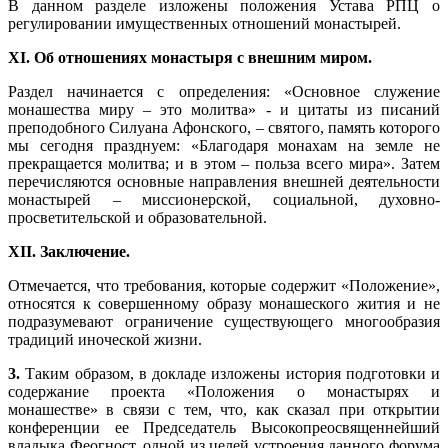
В данном разделе изложены положения Устава РПЦ о
регулировании имущественных отношений монастырей.
XI. Об отношениях монастыря с внешним миром.
Раздел начинается с определения: «Основное служение
монашества миру – это молитва» - и цитаты из писаний
преподобного Силуана Афонского, – святого, память которого
мы сегодня празднуем: «Благодаря монахам на земле не
прекращается молитва; и в этом – польза всего мира». Затем
перечисляются основные направления внешней деятельности
монастырей – миссионерской, социальной, духовно-
просветительской и образовательной.
XII. Заключение.
Отмечается, что требования, которые содержит «Положение»,
относятся к совершенному образу монашеского жития и не
подразумевают ограничение существующего многообразия
традиций иноческой жизни.
3.
Таким образом, в докладе изложены история подготовки и
содержание проекта «Положения о монастырях и
монашестве» в связи с тем, что, как сказал при открытии
конференции ее Председатель Высокопреосвященнейший
владыка Феогност, одной из целей устроения данного форума