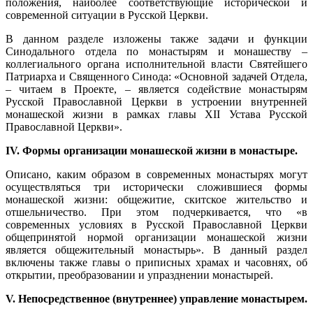
положения, наиболее соответствующие исторической и
современной ситуации в Русской Церкви.
В данном разделе изложены также задачи и функции
Синодального отдела по монастырям и монашеству –
коллегиального органа исполнительной власти Святейшего
Патриарха и Священного Синода: «Основной задачей Отдела,
– читаем в Проекте, – является содействие монастырям
Русской Православной Церкви в устроении внутренней
монашеской жизни в рамках главы XII Устава Русской
Православной Церкви».
IV. Формы организации монашеской жизни в монастыре.
Описано, каким образом в современных монастырях могут
осуществляться три исторически сложившиеся формы
монашеской жизни: общежитие, скитское жительство и
отшельничество. При этом подчеркивается, что «в
современных условиях в Русской Православной Церкви
общепринятой нормой организации монашеской жизни
является общежительный монастырь». В данный раздел
включены также главы о приписных храмах и часовнях, об
открытии, преобразовании и упразднении монастырей.
V. Непосредственное (внутреннее) управление монастырем.