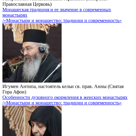
Православная Церковь)
Монашеская традиция и ее значение в современных
монастырях
/«Монастыри и монашество: традиции и современность»
Игумен Антипа, настоятель кельи св. прав. Анны (Святая
Гора Афон)
Особенности духовного окормления в женских монастырях
/«Монастыри и монашество: традиции и современность»