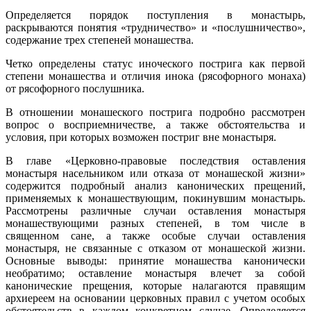
Определяется порядок поступления в монастырь,
раскрываются понятия «трудничество» и «послушничество»,
содержание трех степеней монашества.
Четко определены статус иноческого пострига как первой
степени монашества и отличия инока (рясофорного монаха)
от рясофорного послушника.
В отношении монашеского пострига подробно рассмотрен
вопрос о восприемничестве, а также обстоятельства и
условия, при которых возможен постриг вне монастыря.
В главе «Церковно-правовые последствия оставления
монастыря насельником или отказа от монашеской жизни»
содержится подробный анализ канонических прещений,
применяемых к монашествующим, покинувшим монастырь.
Рассмотрены различные случаи оставления монастыря
монашествующими разных степеней, в том числе в
священном сане, а также особые случаи оставления
монастыря, не связанные с отказом от монашеской жизни.
Основные выводы: принятие монашества канонически
необратимо; оставление монастыря влечет за собой
канонические прещения, которые налагаются правящим
архиереем на основании церковных правил с учетом особых
обстоятельств в каждом конкретном случае. Определяется