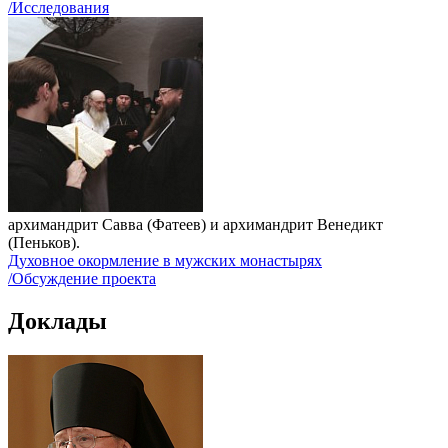
/Исследования
архимандрит Савва (Фатеев) и архимандрит Венедикт
(Пеньков).
Духовное окормление в мужских монастырях
/Обсуждение проекта
Доклады