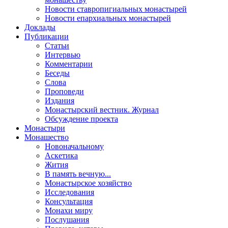
Новости ставропигиальных монастырей
Новости епархиальных монастырей
Доклады
Публикации
Статьи
Интервью
Комментарии
Беседы
Слова
Проповеди
Издания
Монастырский вестник. Журнал
Обсуждение проекта
Монастыри
Монашество
Новоначальному
Аскетика
Жития
В память вечную...
Монастырское хозяйство
Исследования
Консультация
Монахи миру
Послушания