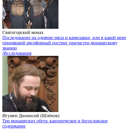
Святогорский монах
Последование на одеяние рясы и камилавки, или в какой мере
принявший рясофорный постриг причастен монашескому
званию
/Исследования
Игумен Дионисий (Шлёнов)
Три монашеских обета: каноническое и богословское
содержание