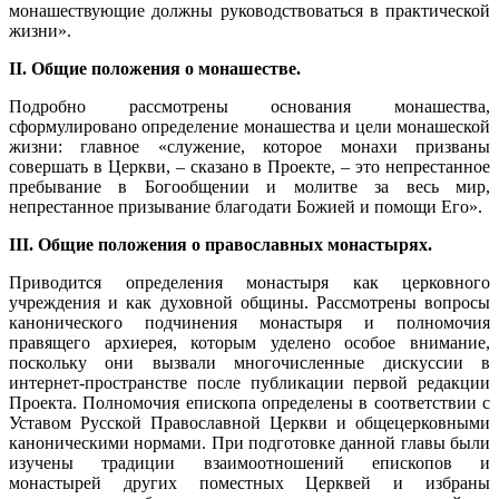
монашествующие должны руководствоваться в практической
жизни».
II. Общие положения о монашестве.
Подробно рассмотрены основания монашества,
сформулировано определение монашества и цели монашеской
жизни: главное «служение, которое монахи призваны
совершать в Церкви, – сказано в Проекте, – это непрестанное
пребывание в Богообщении и молитве за весь мир,
непрестанное призывание благодати Божией и помощи Его».
III. Общие положения о православных монастырях.
Приводится определения монастыря как церковного
учреждения и как духовной общины. Рассмотрены вопросы
канонического подчинения монастыря и полномочия
правящего архиерея, которым уделено особое внимание,
поскольку они вызвали многочисленные дискуссии в
интернет-пространстве после публикации первой редакции
Проекта. Полномочия епископа определены в соответствии с
Уставом Русской Православной Церкви и общецерковными
каноническими нормами. При подготовке данной главы были
изучены традиции взаимоотношений епископов и
монастырей других поместных Церквей и избраны