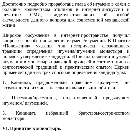
Достаточно подробно проработана глава об игумене в связи с
большим количеством откликов в интернет-дискуссии и
печатных СМИ, свидетельствовавших об особой
актуальности данного вопроса для современной монашеской
жизни.
Широкое обсуждение в интернет-пространстве получил
вопрос о способе поставления игумена/игумении. В Проекте
«Положения» указаны три исторически сложившиеся
традиции определения игумена/игумении монастыря и
порядок утверждение кандидата: «При поставлении игумена/
игумении в монастырь правящий архиерей в соответствии со
святоотеческой традицией и практическим опытом Церкви
применяет один из трех способов определения кандидатуры:
1. Кандидат, предложенный правящим архиереем, по
возможности, из числа насельников/насельниц обители.
2. Преемник/преемница, подготовленный предыдущим
игуменом/ игуменией.
3. Кандидат, избранный братством/сестричеством
монастыря».
VI. Принятие в монастырь.