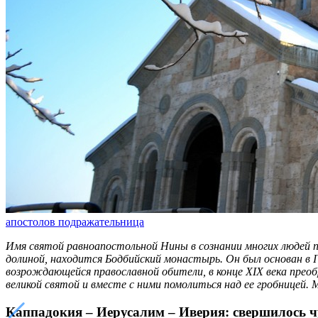
апостолов подражательница
Имя святой равноапостольной Нины в сознании многих людей пр
долиной, находится Бодбийский монастырь. Он был основан в IV
возрождающейся православной обители, в конце XIX века прео
великой святой и вместе с ними помолиться над ее гробницей. 
Каппадокия – Иерусалим – Иверия: свершилось ч