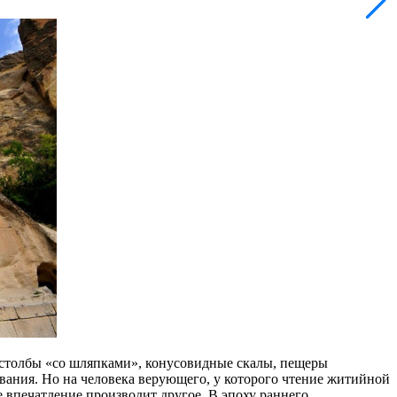
столбы «со шляпками», конусовидные скалы, пещеры
вания. Но на человека верующего, у которого чтение житийной
е впечатление производит другое. В эпоху раннего