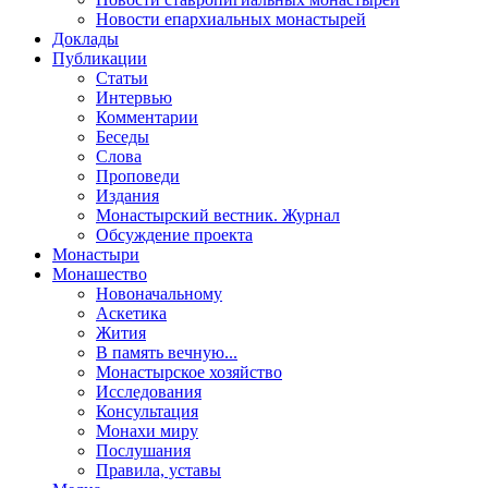
Новости епархиальных монастырей
Доклады
Публикации
Статьи
Интервью
Комментарии
Беседы
Слова
Проповеди
Издания
Монастырский вестник. Журнал
Обсуждение проекта
Монастыри
Монашество
Новоначальному
Аскетика
Жития
В память вечную...
Монастырское хозяйство
Исследования
Консультация
Монахи миру
Послушания
Правила, уставы