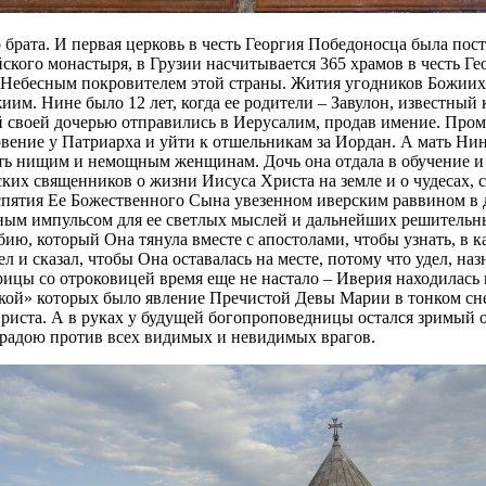
брата. И первая церковь в честь Георгия Победоносца была постр
ского монастыря, в Грузии насчитывается 365 храмов в честь Ге
я Небесным покровителем этой страны. Жития угодников Божиих 
м. Нине было 12 лет, когда ее родители – Завулон, известный к
й своей дочерью отправились в Иерусалим, продав имение. Про
овение у Патриарха и уйти к отшельникам за Иордан. А мать Ни
ть нищим и немощным женщинам. Дочь она отдала в обучение и 
ких священников о жизни Иисуса Христа на земле и о чудесах,
пятия Ее Божественного Сына увезенном иверским раввином в д
ьным импульсом для ее светлых мыслей и дальнейших решительн
ю, который Она тянула вместе с апостолами, чтобы узнать, в к
 и сказал, чтобы Она оставалась на месте, потому что удел, на
рицы со отроковицей время еще не настало – Иверия находилась
кой» которых было явление Пречистой Девы Марии в тонком сне
риста. А в руках у будущей богопроповедницы остался зримый о
оградою против всех видимых и невидимых врагов.