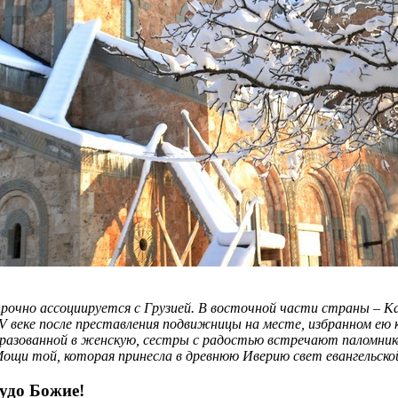
очно ассоциируется с Грузией. В восточной части страны – Ках
 веке после преставления подвижницы на месте, избранном ею ка
бразованной в женскую, сестры с радостью встречают паломник
Мощи той, которая принесла в древнюю Иверию свет евангельской
удо Божие!