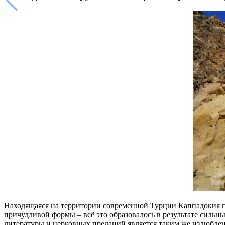
Находящаяся на территории современной Турции Каппадокия
причудливой формы – всё это образовалось в результате силь
литературы и церковных преданий является таким же излюбленн