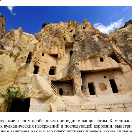
 поражает своим необычным природным ландшафтом. Каменные 
ных вулканических извержений и последующей коррозии, выветри
ым занятием, как и у его благочестивых предков, более сильно