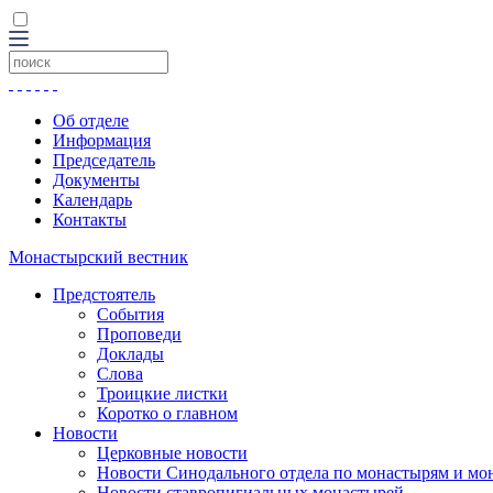
Об отделе
Информация
Председатель
Документы
Календарь
Контакты
Монастырский вестник
Предстоятель
События
Проповеди
Доклады
Слова
Троицкие листки
Коротко о главном
Новости
Церковные новости
Новости Синодального отдела по монастырям и мо
Новости ставропигиальных монастырей