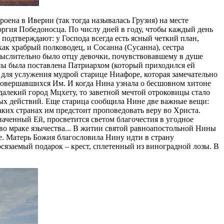
оена в Иверии (так тогда называлась Грузия) на месте
оргия Победоносца. По числу дней в году, чтобы каждый день
подтверждают: у Господа всегда есть ясный четкий план,
ак храбрый полководец, и Сосанна (Сусанна), сестра
мыслительно было отцу девочки, почувствовавшему в душе
ны была поставлена Патриархом (который приходился ей
для услужения мудрой старице Ниафоре, которая замечательно
 совершавшихся Им. И когда Нина узнала о бесшовном хитоне
алекий город Мцхету, то заветной мечтой отроковицы стало
ых действий. Еще старица сообщила Нине две важные вещи:
аких странах им предстоит проповедовать веру во Христа.
значенный Ей, просветится светом благочестия в угодное
 во мраке язычества... В житии святой равноапостольной Нины
. Матерь Божия благословила Нину идти в страну
сязаемый подарок – крест, сплетенный из виноградной лозы. В