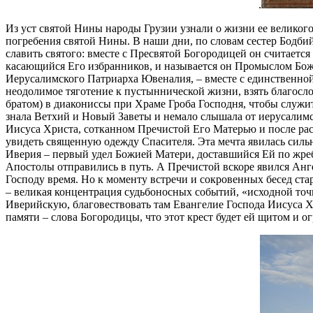
.
Из уст святой Нины народы Грузии узнали о жизни ее великого 
погребения святой Нины. В наши дни, по словам сестер Бодбий
славить святого: вместе с Пресвятой Богородицей он считаетс
касающийся Его избранников, и называется он Промыслом Божии
Иерусалимского Патриарха Ювеналия, – вместе с единственно
неодолимое тяготение к пустыннической жизни, взять благосл
братом) в диакониссы при Храме Гроба Господня, чтобы служи
знала Ветхий и Новый Заветы и немало слышала от иерусалимс
Иисуса Христа, сотканном Пречистой Его Матерью и после рас
увидеть священную одежду Спасителя. Эта мечта явилась сил
Иверия – первый удел Божией Матери, доставшийся Ей по жреби
Апостолы отправились в путь. А Пречистой вскоре явился Ангел
Господу время. Но к моменту встречи и сокровенных бесед ста
– великая концентрация судьбоносных событий, «исходной точ
Иверийскую, благовествовать там Евангелие Господа Иисуса Х
памяти – слова Богородицы, что этот крест будет ей щитом и 