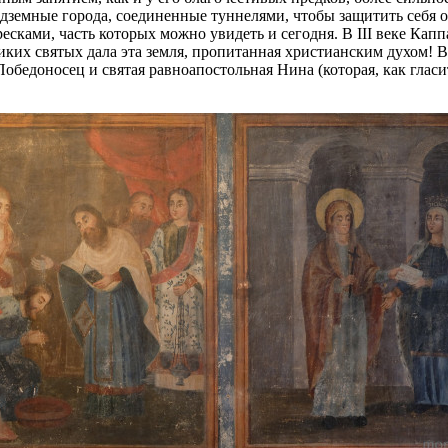
одземные города, соединенные туннелями, чтобы защитить себя 
ками, часть которых можно увидеть и сегодня. В III веке Капп
иких святых дала эта земля, пропитанная христианским духом!
бедоносец и святая равноапостольная Нина (которая, как гласи