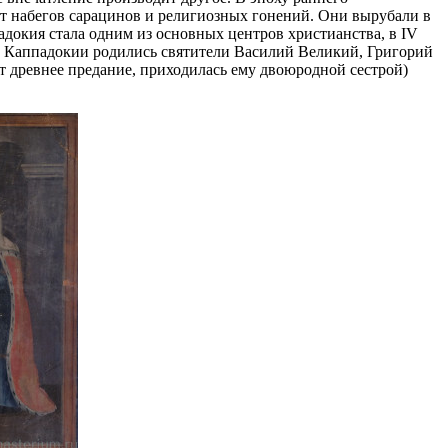
от набегов сарацинов и религиозных гонений. Они вырубали в
адокия стала одним из основных центров христианства, в IV
 В Каппадокии родились святители Василий Великий, Григорий
т древнее предание, приходилась ему двоюродной сестрой)