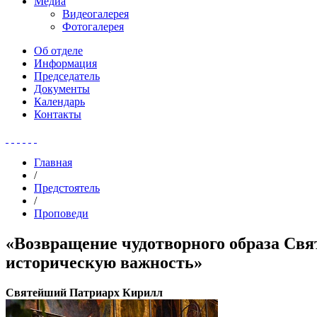
Медиа
Видеогалерея
Фотогалерея
Об отделе
Информация
Председатель
Документы
Календарь
Контакты
Главная
/
Предстоятель
/
Проповеди
«Возвращение чудотворного образа Свя
историческую важность»
Святейший Патриарх Кирилл