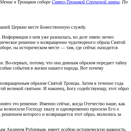
бдение в Троицком соборе
Свято-Троицкой Сергиевой лавры
. По
нашей Церкви месте Божественную службу.
о. Информация о нем уже разошлась, но долг имею лично
рическое решение о возвращении чудотворного образа Святой
оре, на историческом месте — там, где сейчас находится
. Во-первых, потому, что она дивным образом передает тайну
особые события в жизни нашего народа. Вот почему
д возвращенным образом Святой Троицы. Затем в течение года
ой великой святыне. И наконец, Богу содействующу, этот образ
нято это решение. Именно сейчас, когда Отечество наше, как
мы возносили Господу хвалу и одновременно просили Его о
ешением которого и возвращается этот образ, молились за
бным Андреем Рублевым, имеет особую историческую важность,