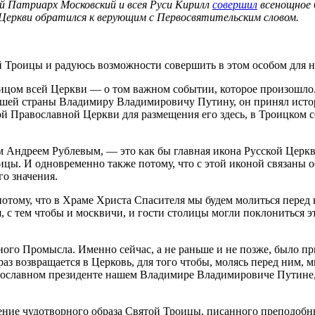
ий Патриарх Московский и всея Руси Кирилл
совершил
всенощное 
Церкви обратился к верующим с Первосвятительским словом.
й Троицы и радуюсь возможности совершить в этом особом для 
д лицом всей Церкви — о том важном событии, которое произошл
нашей страны Владимиру Владимировичу Путину, он принял исто
Православной Церкви для размещения его здесь, в Троицком соб
Андреем Рублевым, — это как бы главная икона Русской Церкви
цы. И одновременно также потому, что с этой иконой связаны 
о значения.
 потому, что в Храме Христа Спасителя мы будем молиться пере
, с тем чтобы и москвичи, и гости столицы могли поклониться эт
ого Промысла. Именно сейчас, а не раньше и не позже, было при
аз возвращается в Церковь, для того чтобы, молясь перед ним, 
ославном президенте нашем Владимире Владимировиче Путине, р
ращение чудотворного образа Святой Троицы, писанного преподо