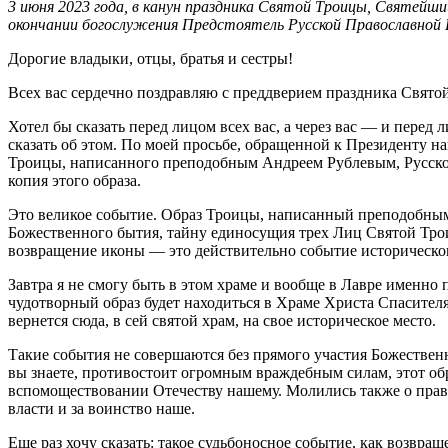
3 июня 2023 года, в канун праздника Святой Троицы, Святейш
окончании богослужения Предстоятель Русской Православной 
Дорогие владыки, отцы, братья и сестры!
Всех вас сердечно поздравляю с преддверием праздника Свято
Хотел бы сказать перед лицом всех вас, а через вас — и пере
сказать об этом. По моей просьбе, обращенной к Президенту 
Троицы, написанного преподобным Андреем Рублевым, Русской 
копия этого образа.
Это великое событие. Образ Троицы, написанный преподобным 
Божественного бытия, тайну единосущия трех Лиц Святой Трои
возвращение иконы — это действительно событие историческог
Завтра я не смогу быть в этом храме и вообще в Лавре именно
чудотворный образ будет находиться в Храме Христа Спасителя
вернется сюда, в сей святой храм, на свое историческое место.
Такие события не совершаются без прямого участия Божественн
вы знаете, противостоит огромным враждебным силам, этот обр
вспомоществовании Отечеству нашему. Молились также о прав
власти и за воинство наше.
Еще раз хочу сказать: такое судьбоносное событие, как возв