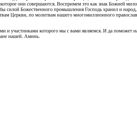
 которое они совершаются. Воспримем это как знак Божией милос
обы силой Божественного промышления Господь хранил и народ,
итвам Церкви, по молитвам нашего многомиллионного православн
ми и участниками которого мы с вами являемся. И да поможет н
ране нашей. Аминь.