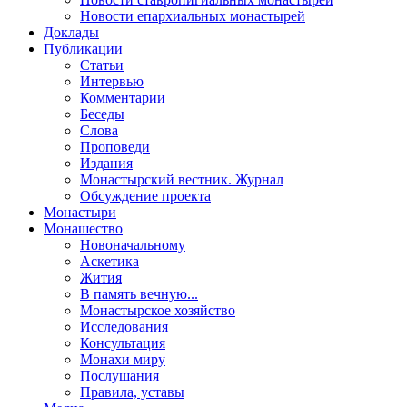
Новости епархиальных монастырей
Доклады
Публикации
Статьи
Интервью
Комментарии
Беседы
Слова
Проповеди
Издания
Монастырский вестник. Журнал
Обсуждение проекта
Монастыри
Монашество
Новоначальному
Аскетика
Жития
В память вечную...
Монастырское хозяйство
Исследования
Консультация
Монахи миру
Послушания
Правила, уставы