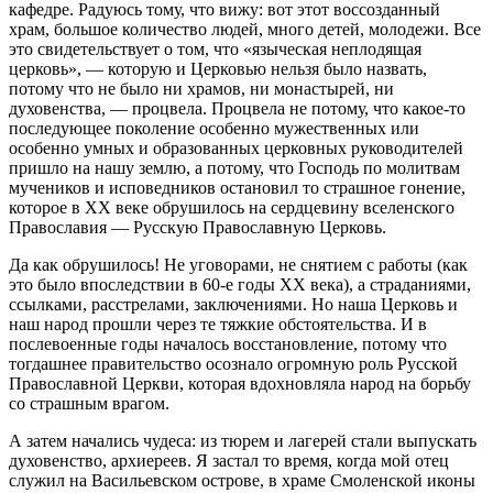
кафедре. Радуюсь тому, что вижу: вот этот воссозданный
храм, большое количество людей, много детей, молодежи. Все
это свидетельствует о том, что «языческая неплодящая
церковь», — которую и Церковью нельзя было назвать,
потому что не было ни храмов, ни монастырей, ни
духовенства, — процвела. Процвела не потому, что какое-то
последующее поколение особенно мужественных или
особенно умных и образованных церковных руководителей
пришло на нашу землю, а потому, что Господь по молитвам
мучеников и исповедников остановил то страшное гонение,
которое в XX веке обрушилось на сердцевину вселенского
Православия — Русскую Православную Церковь.
Да как обрушилось! Не уговорами, не снятием с работы (как
это было впоследствии в 60-е годы XX века), а страданиями,
ссылками, расстрелами, заключениями. Но наша Церковь и
наш народ прошли через те тяжкие обстоятельства. И в
послевоенные годы началось восстановление, потому что
тогдашнее правительство осознало огромную роль Русской
Православной Церкви, которая вдохновляла народ на борьбу
со страшным врагом.
А затем начались чудеса: из тюрем и лагерей стали выпускать
духовенство, архиереев. Я застал то время, когда мой отец
служил на Васильевском острове, в храме Смоленской иконы