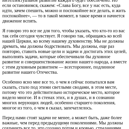
интеллектуальное развитие каждого будет обеспечено. Но
если остановимся, скажем: «Слава Богу, все у нас есть, куда
идти, зачем спешить, можно и поспокойнее все делать, и жить
поспокойнее», — то в такой момент, в такое время и начнется
движение вспять.
Я говорю это все не для того, чтобы указать, что кто-то из вас
так себя сегодня чувствует. Я говорю так, обращаясь ко всей
нашей Церкви, ко всему нашему духовенству. Мы не должны
дремать, мы должны бодрствовать. Мы должны, еще раз
повторю, ставить новые цели и задачи и достигать этих целей,
выполнять задачи, которые обеспечивали бы духовное
развитие и совершенствование жизни нашего народа, а вместе
с этим духовным развитием — всестороннее, подлинное
развитие нашего Отечества.
Особенно ясно мне все то, о чем я сейчас попытался вам
сказать, стало под этими светлыми сводами, в этом месте,
потому что это действительно историческое место, которое
видело многое. И в стенах этих, и в душах, и в сознании
многих верующих людей, особенно старшего поколения,
многое из того, о чем я сказал, запечатлелось.
Перед нами стоят задачи не менее, а может быть, даже более
важные, чем перед предыдущими поколениями. Мы должны
сохранить все то, что создано по́том и кровью, страданиями,