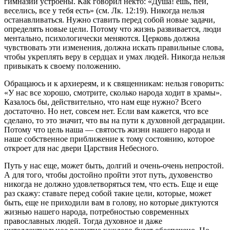
гимназии устроены. Как говорил некто: «Душа! ешь, пей,
веселись, все у тебя есть» (см. Лк. 12:19). Никогда нельзя
останавливаться. Нужно ставить перед собой новые задачи,
определять новые цели. Потому что жизнь развивается, люди
ментально, психологически меняются. Церковь должна
чувствовать эти изменения, должна искать правильные слова,
чтобы укреплять веру в сердцах и умах людей. Никогда нельзя
привыкать к своему положению.
Обращаюсь и к архиереям, и к священникам: нельзя говорить:
«У нас все хорошо, смотрите, сколько народа ходит в храмы».
Казалось бы, действительно, что нам еще нужно? Всего
достаточно. Но нет, совсем нет. Если вам кажется, что все
сделано, то это значит, что вы на пути к духовной деградации.
Потому что цель наша — святость жизни нашего народа и
наше собственное приближение к тому состоянию, которое
откроет для нас двери Царствия Небесного.
Путь у нас еще, может быть, долгий и очень-очень непростой.
А для того, чтобы достойно пройти этот путь, духовенство
никогда не должно удовлетворяться тем, что есть. Еще и еще
раз скажу: ставьте перед собой такие цели, которые, может
быть, еще не приходили вам в голову, но которые диктуются
жизнью нашего народа, потребностью современных
православных людей. Тогда духовное и даже