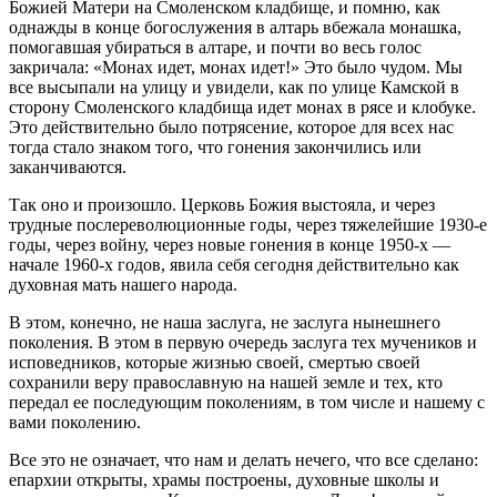
Божией Матери на Смоленском кладбище, и помню, как
однажды в конце богослужения в алтарь вбежала монашка,
помогавшая убираться в алтаре, и почти во весь голос
закричала: «Монах идет, монах идет!» Это было чудом. Мы
все высыпали на улицу и увидели, как по улице Камской в
сторону Смоленского кладбища идет монах в рясе и клобуке.
Это действительно было потрясение, которое для всех нас
тогда стало знаком того, что гонения закончились или
заканчиваются.
Так оно и произошло. Церковь Божия выстояла, и через
трудные послереволюционные годы, через тяжелейшие 1930-е
годы, через войну, через новые гонения в конце 1950-х —
начале 1960-х годов, явила себя сегодня действительно как
духовная мать нашего народа.
В этом, конечно, не наша заслуга, не заслуга нынешнего
поколения. В этом в первую очередь заслуга тех мучеников и
исповедников, которые жизнью своей, смертью своей
сохранили веру православную на нашей земле и тех, кто
передал ее последующим поколениям, в том числе и нашему с
вами поколению.
Все это не означает, что нам и делать нечего, что все сделано:
епархии открыты, храмы построены, духовные школы и