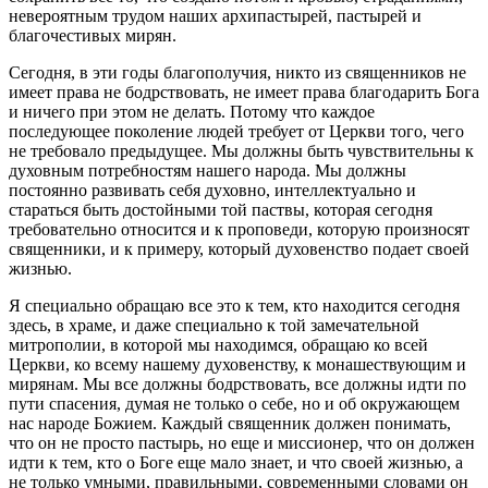
невероятным трудом наших архипастырей, пастырей и
благочестивых мирян.
Сегодня, в эти годы благополучия, никто из священников не
имеет права не бодрствовать, не имеет права благодарить Бога
и ничего при этом не делать. Потому что каждое
последующее поколение людей требует от Церкви того, чего
не требовало предыдущее. Мы должны быть чувствительны к
духовным потребностям нашего народа. Мы должны
постоянно развивать себя духовно, интеллектуально и
стараться быть достойными той паствы, которая сегодня
требовательно относится и к проповеди, которую произносят
священники, и к примеру, который духовенство подает своей
жизнью.
Я специально обращаю все это к тем, кто находится сегодня
здесь, в храме, и даже специально к той замечательной
митрополии, в которой мы находимся, обращаю ко всей
Церкви, ко всему нашему духовенству, к монашествующим и
мирянам. Мы все должны бодрствовать, все должны идти по
пути спасения, думая не только о себе, но и об окружающем
нас народе Божием. Каждый священник должен понимать,
что он не просто пастырь, но еще и миссионер, что он должен
идти к тем, кто о Боге еще мало знает, и что своей жизнью, а
не только умными, правильными, современными словами он