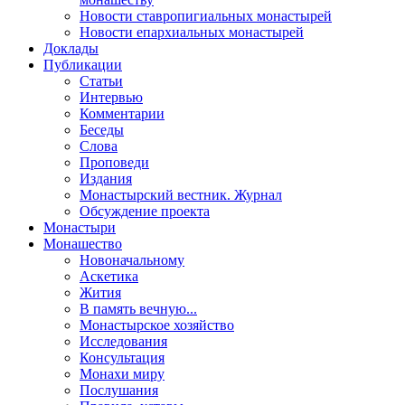
Новости ставропигиальных монастырей
Новости епархиальных монастырей
Доклады
Публикации
Статьи
Интервью
Комментарии
Беседы
Слова
Проповеди
Издания
Монастырский вестник. Журнал
Обсуждение проекта
Монастыри
Монашество
Новоначальному
Аскетика
Жития
В память вечную...
Монастырское хозяйство
Исследования
Консультация
Монахи миру
Послушания