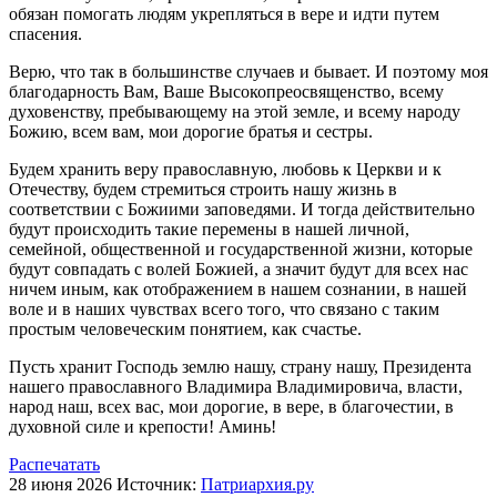
обязан помогать людям укрепляться в вере и идти путем
спасения.
Верю, что так в большинстве случаев и бывает. И поэтому моя
благодарность Вам, Ваше Высокопреосвященство, всему
духовенству, пребывающему на этой земле, и всему народу
Божию, всем вам, мои дорогие братья и сестры.
Будем хранить веру православную, любовь к Церкви и к
Отечеству, будем стремиться строить нашу жизнь в
соответствии с Божиими заповедями. И тогда действительно
будут происходить такие перемены в нашей личной,
семейной, общественной и государственной жизни, которые
будут совпадать с волей Божией, а значит будут для всех нас
ничем иным, как отображением в нашем сознании, в нашей
воле и в наших чувствах всего того, что связано с таким
простым человеческим понятием, как счастье.
Пусть хранит Господь землю нашу, страну нашу, Президента
нашего православного Владимира Владимировича, власти,
народ наш, всех вас, мои дорогие, в вере, в благочестии, в
духовной силе и крепости! Аминь!
Распечатать
28 июня 2026
Источник:
Патриархия.ру