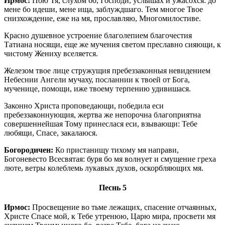
Ирмос:
Пою Тя, слухом бо, Господи, услышах и ужасохся: до
мене бо идеши, мене ища, заблуждшаго. Тем многое Твое
снизхождение, еже на мя, прославляю, Многомилостиве.
Красно душевное устроение благолепием благочестия
Татиана носящи, еще же мучения светом преславно сияющи, к
чистому Жениху вселяется.
Железом твое лице стружущия пребеззаконныя невидением
Небеснии Ангели мучаху, посланнии к твоей от Бога,
мученице, помощи, иже твоему терпению удивишася.
Законно Христа проповедающи, победила еси
пребеззаконнующия, жертва же непорочна благоприятна
совершеннейшая Тому принеслася еси, взывающи: Тебе
любящи, Спасе, закалаюся.
Богородичен:
Ко пристанищу тихому мя направи,
Богоневесто Всесвятая: буря бо мя волнует и смущение греха
люте, ветры колеблемь лукавых духов, оскорбляющих мя.
Песнь 5
Ирмос:
Просвещение во тьме лежащих, спасение отчаянных,
Христе Спасе мой, к Тебе утренюю, Царю мира, просвети мя