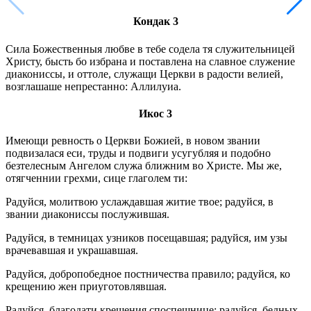
Кондак 3
Сила Божественныя любве в тебе содела тя служительницей
Христу, бысть бо избрана и поставлена на славное служение
диакониссы, и оттоле, служащи Церкви в радости велией,
возглашаше непрестанно: Аллилуиа.
Икос 3
Имеющи ревность о Церкви Божией, в новом звании
подвизалася еси, труды и подвиги усугубляя и подобно
безтелесным Ангелом служа ближним во Христе. Мы же,
отягченнии грехми, сице глаголем ти:
Радуйся, молитвою услаждавшая житие твое; радуйся, в
звании диакониссы послужившая.
Радуйся, в темницах узников посещавшая; радуйся, им узы
врачевавшая и украшавшая.
Радуйся, добропобедное постничества правило; радуйся, ко
крещению жен приуготовлявшая.
Радуйся, благодати крещения споспешнице; радуйся, бедных