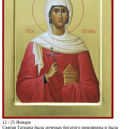
12 / 25 Января
Свя­тая Та­ти­а­на бы­ла до­че­рью бо­га­то­го рим­ля­ни­на и бы­ла