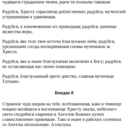
чудящеся страданием твоим, рцем ти похвалы таковыя:
Радуйся, Христу сораспятая доблественне; радуйся, мучителей
устрашившая и удивившая.
Радуйся, к изнеможению их приведшая; радуйся, цевнице
мужества веры.
Радуйся, яко тело твое источи благоухание неба; радуйся,
урезанными сосцы воскормившая сонмы мучеников за
Христа.
Радуйся, яко и ныне благоухаеши молитвою к Богу; радуйся,
не оставляющая нас своею помощию.
Радуйся, благоуханный цвете девства, славная мученице
Татиано.
Кондак 8
Странное чудо видим на тебе, всеблаженная, како в темнице
нощию молящеся и воспевающе Христу хвалы, небеснаго
света сподобися озарения и Ангелов Божиих купно
славословление приимаше. Тако и ныне в райских селениих
со Ангелы песнопоеши: Аллилуиа.