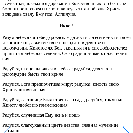
всечестная, насладися дарований Божественных в тебе, паче
бо знатности своея и власти консульския любляше Христа,
всяк день хвалу Ему поя: Аллилуиа.
Икос 2
Разум небесный тебе даровася, егда достигла еси юности твоея
и восхоте тогда житие твое проводити в девстве и
целомудрии. Христос же Бог, укрепляя тя в сих добродетелех,
прият тя в небесная селения. Сего ради приими от нас пения
сия:
Радуйся, птице, парящая в Небеса; радуйся, девство и
целомудрие бысть твои криле.
Радуйся, Бога предпочетшая миру; радуйся, юность свою
Христу посвятившая.
Радуйся, ластовице Божественнаго сада; радуйся, токмо ко
Христу любовию пламенеющая.
Радуйся, служившая Ему день и нощь.
Радуйся, благоуханный цвете девства, славная мученице
Татиано.