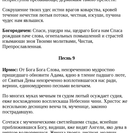
Сокрушение твоих удес истни врагов коварства, кровей
течение нечестия лютыя потоки, честная, изсуши, пучина
чудес нам явльшися.
Богородичен:
Спаси, ущедри ны, щедраго Бога нам Спаса
рождшая паче слова, огнепальных помышлений и страстей
изымаюши зноя Твоими молитвами, Чистая,
Препрославленная.
Песнь 9
Ирмос:
От Бога Бога Слова, неизреченною мудростию
пришедшаго обновити Адама, ядию в тление падшаго люте,
от Святыя Девы неизреченно воплотившагося нас ради,
вернии, единомудренно песньми величаем.
По многих муках мечным тя судом лютый осуждает судия,
еяже восхождению восплескаша Небеснии чини. Христос же
всесильною десницею венча тя, мученице, законно
пострадавшую.
Сочтася с мученическими светлейшими стады, яснейши
приближившися Богу, видиши, яже видят Ангели, яко дева в
чертозе водворяешися, Жениха твоего, честная, молящи,