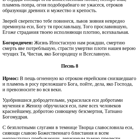
пламень попра, огня подоборабнаго не ужасеся, отроков
образующи древних и мужество и крепость.
Зверей сверепство тебе повинеся, львов зияния невредно
преминула еси, Богу тя прославльшу, Того прославившую,
Егоже страдания твоею исполняющи плотию, всехвальная.
Богородичен:
Жизнь Ипостасную нам рождши, смертию
смерть яве потребльшую, страсти умертви плоти нашея верою
чтущих Тя, Чистая, яко Богородицу и Всеславную.
Песнь 8
Ирмос:
В пещь огненную ко отроком еврейским снизшедшаго
и пламень в росу преложшаго Бога, пойте, дела, яко Господа,
и превозносите во вся веки.
Удобрившися добродетельми, украсилася еси добротами
мучения и Жениху обручилася еси, паче всех человеков
краснейшему, добротою сияющему безсмертия, Татиано
Богомудрая.
С безплотными слугами в темнице Творца славословила еси,
сияющи славою Божественнаго блистания и всем
неприступна пребывающи, держимым тьмою прелести.