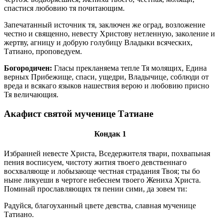
спастися любовию тя почитающим.
Запечатанный источник тя, заключен же оград, возложение
честно и священно, невесту Христову нетленную, заколение и
жертву, агницу и добрую голубицу Владыки всяческих,
Татиано, проповедуем.
Богородичен:
Гласы прекланяема тепле Тя молящих, Едина
верных Прибежище, спаси, ущедри, Владычице, соблюди от
вреда и всякаго языков нашествия верою и любовию присно
Тя величающия.
Акафист святой мученице Татиане
Кондак 1
Избранней невесте Христа, Вседержителя твари, похвапьная
пения восписуем, чистоту жития твоего девственнаго
восхваляюще и лобызающе честная страдания Твоя; ты бо
ныне ликуеши в чертоге небеснем твоего Жениха Христа.
Поминай прославляющих тя пении сими, да зовем ти:
Радуйся, благоуханный цвете девства, славная мученице
Татиано.