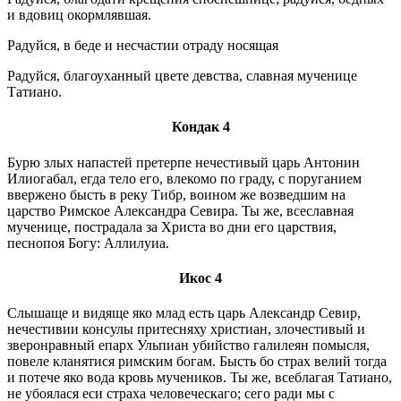
и вдовиц окормлявшая.
Радуйся, в беде и несчастии отраду носящая
Радуйся, благоуханный цвете девства, славная мученице
Татиано.
Кондак 4
Бурю злых напастей претерпе нечестивый царь Антонин
Илиогабал, егда тело его, влекомо по граду, с поруганием
ввержено бысть в реку Тибр, воином же возведшим на
царство Римское Александра Севира. Ты же, всеславная
мученице, пострадала за Христа во дни его царствия,
песнопоя Богу: Аллилуиа.
Икос 4
Слышаще и видяще яко млад есть царь Александр Севир,
нечестивии консулы притесняху христиан, злочестивый и
зверонравный епарх Ульпиан убийство галилеян помысля,
повеле кланятися римским богам. Бысть бо страх велий тогда
и потече яко вода кровь мучеников. Ты же, всеблагая Татиано,
не убоялася еси страха человеческаго; сего ради мы с