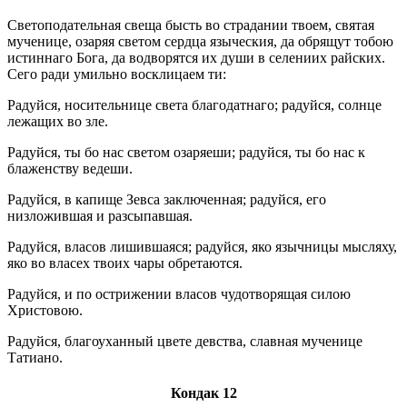
Светоподательная свеща бысть во страдании твоем, святая
мученице, озаряя светом сердца языческия, да обрящут тобою
истиннаго Бога, да водворятся их души в селениих райских.
Сего ради умильно восклицаем ти:
Радуйся, носительнице света благодатнаго; радуйся, солнце
лежащих во зле.
Радуйся, ты бо нас светом озаряеши; радуйся, ты бо нас к
блаженству ведеши.
Радуйся, в капище Зевса заключенная; радуйся, его
низложившая и разсыпавшая.
Радуйся, власов лишившаяся; радуйся, яко язычницы мысляху,
яко во власех твоих чары обретаются.
Радуйся, и по острижении власов чудотворящая силою
Христовою.
Радуйся, благоуханный цвете девства, славная мученице
Татиано.
Кондак 12