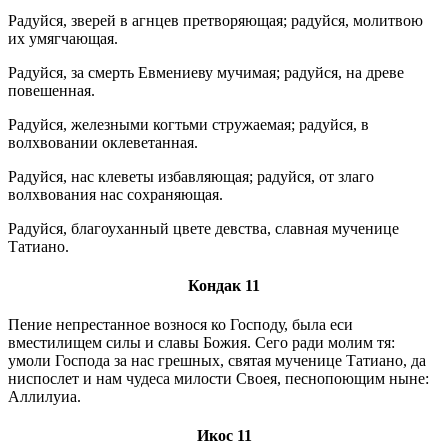
Радуйся, зверей в агнцев претворяющая; радуйся, молитвою
их умягчающая.
Радуйся, за смерть Евмениеву мучимая; радуйся, на древе
повешенная.
Радуйся, железными когтьми стружаемая; радуйся, в
волхвовании оклеветанная.
Радуйся, нас клеветы избавляющая; радуйся, от злаго
волхвования нас сохраняющая.
Радуйся, благоуханный цвете девства, славная мученице
Татиано.
Кондак 11
Пение непрестанное вознося ко Господу, была еси
вместилищем силы и славы Божия. Сего ради молим тя:
умоли Господа за нас грешных, святая мученице Татиано, да
ниспослет и нам чудеса милости Своея, песнопоющим ныне:
Аллилуиа.
Икос 11