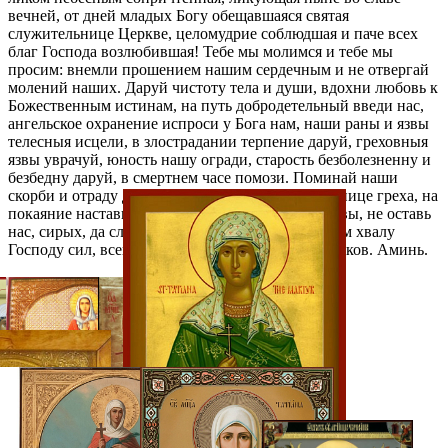
вечней, от дней младых Богу обещавшаяся святая
служительнице Церкве, целомудрие соблюдшая и паче всех
благ Господа возлюбившая! Тебе мы молимся и тебе мы
просим: внемли прошением нашим сердечным и не отвергай
молений наших. Даруй чистоту тела и души, вдохни любовь к
Божественным истинам, на путь добродетельный введи нас,
ангельское охранение испроси у Бога нам, наши раны и язвы
телесныя исцели, в злострадании терпение даруй, греховныя
язвы уврачуй, юность нашу огради, старость безболезненну и
безбедну даруй, в смертнем часе помози. Поминай наши
скорби и отраду даруй. Посети нас, сущих в темнице греха, на
покаяние настави скоро, возжжи пламень молитвы, не оставь
нас, сирых, да славяще страдания твоя, возсылаем хвалу
Господу сил, всегда, ныне и присно, и во веки веков. Аминь.
Галерея