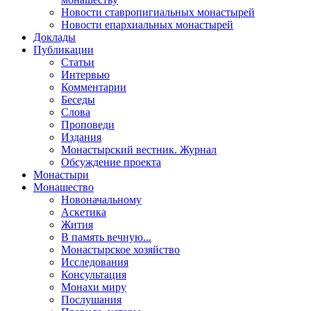
Новости ставропигиальных монастырей
Новости епархиальных монастырей
Доклады
Публикации
Статьи
Интервью
Комментарии
Беседы
Слова
Проповеди
Издания
Монастырский вестник. Журнал
Обсуждение проекта
Монастыри
Монашество
Новоначальному
Аскетика
Жития
В память вечную...
Монастырское хозяйство
Исследования
Консультация
Монахи миру
Послушания