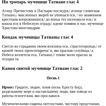
Ин тропарь мученице Татиане глас 4
Агнцу Пречистому и Пастырю последуя,/ агнице словесная
Татиано,/ мысленных зверей не убоялася еси, / но знамением
крестным вооружившися,/ до конца тех низложила еси,/ и
вошла еси в Небесную ограду,/ идеже помяни и нас, мученице
Христова многомудрая.
Кондак мученицы Татианы глас 4
Светло во страдании твоем возсияла еси, страстотерпице,/ от
кровей твоих преиспещрена/ и, яко красная голубица,/ к
Небеси возлетела еси, Татиано,// темже моли присно за
чтущия тя.
Канон святой мученице Татиане глас 2
Песнь 1
Ирмос:
Грядите, людие, поим песнь Христу Бо
г
у,
раздельшему море и наставльшему люди, яже изведе из
работы египетския, яко прославися.
Мученическими озарена светлостьми, чистому предстоиши,