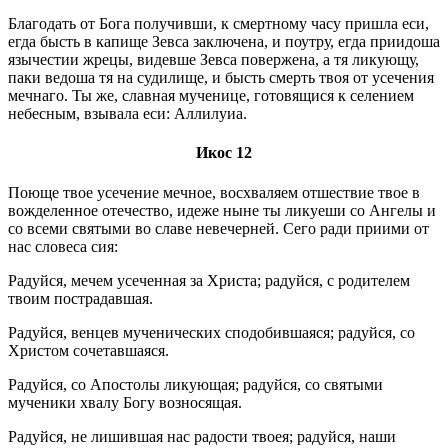
Благодать от Бога получивши, к смертному часу пришла еси,
егда бысть в капище Зевса заключена, и поутру, егда приидоша
язычестии жрецы, видевше Зевса повержена, а тя ликующу,
паки ведоша тя на судилище, и бысть смерть твоя от усечения
мечнаго. Ты же, славная мученице, готовящися к селением
небесным, взывала еси: Аллилуиа.
Икос 12
Поюще твое усечение мечное, восхваляем отшествие твое в
вожделенное отечество, идеже ныне ты ликуеши со Ангелы и
со всеми святыми во славе невечерней. Сего ради приими от
нас словеса сия:
Радуйся, мечем усеченная за Христа; радуйся, с родителем
твоим пострадавшая.
Радуйся, венцев мученических сподобившаяся; радуйся, со
Христом сочетавшаяся.
Радуйся, со Апостолы ликующая; радуйся, со святыми
мученики хвалу Богу возносящая.
Радуйся, не лишившая нас радости твоея; радуйся, наши