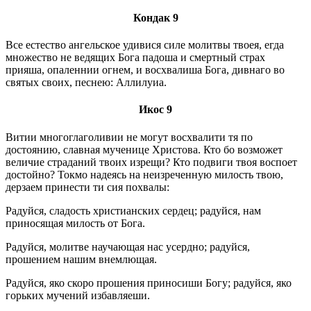
Кондак 9
Все естество ангельское удивися силе молитвы твоея, егда
множество не ведящих Бога падоша и смертный страх
прияша, опаленнии огнем, и восхвалиша Бога, дивнаго во
святых своих, песнею: Аллилуиа.
Икос 9
Витии многоглаголивии не могут восхвалити тя по
достоянию, славная мученице Христова. Кто бо возможет
величие страданий твоих изрещи? Кто подвиги твоя воспоет
достойно? Токмо надеясь на неизреченную милость твою,
дерзаем принести ти сия похвалы:
Радуйся, сладость христианских сердец; радуйся, нам
приносящая милость от Бога.
Радуйся, молитве научающая нас усердно; радуйся,
прошением нашим внемлющая.
Радуйся, яко скоро прошения приносиши Богу; радуйся, яко
горьких мучений избавляеши.