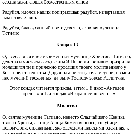
сердца зажигающая Божественным огнем.
Радуйся, идолов наших попирающая; радуйся, начертавшая
нам славу Христа.
Радуйся, благоуханный цвете девства, славная мученице
Татиано.
Кондак 13
О, всеславная и великоименитая мученице Христова Татиано,
девства и чистоты сосуд златый! Ныне милостивно призри на
молящияся ти и прилежно просящия твоего молитвеннаго у
Бога предстательства. Даруй нам чистоту тела и души, избави
нас мучений греховных, да выну Господу зовем: Аллилуиа.
Этот кондак читается трижды, затем 1-й икос «Ангелов
Творец ...» и 1-й кондак «Избранней невесте...».
Молитва
О, святая мученице Татиано, невесто Сладчайшаго Жениха
твоего Христа, агнице Агнца Божественнаго, голубице
целомудрия, страданьми, яко одеждами царскими одеянная, к
ликом небесным сопричтенная, ликующая ныне во славе