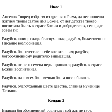
Икос 1
Ангелов Творец избра тя из древняго Рима, да песнопоеши
житием твоим святое имя Божие, от лет детства твоего
воспитана бысть в страсе Божии и добродетелех, сего ради
зовем ти:
Радуйся, юнице сладкоблагоуханная; радуйся, Божественное
Писание возлюбившая.
Радуйся, благочестие в себе воспитавшая; радуйся,
богобоязненному родителю внимавшая.
Радуйся, от него семена веры приявшая; радуйся, в страсе
Божии воспитанная.
Радуйся, паче всех благ вечная блага возлюбившая.
Радуйся, благоуханный цвете девства, славная мученице
Татиано.
Кондак 2
Видящи богобоязненный родитель твой житие твое,