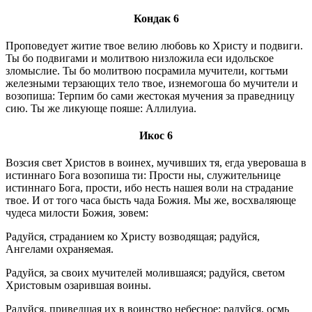
Кондак 6
Проповедует житие твое велию любовь ко Христу и подвиги.
Ты бо подвигами и молитвою низложила еси идольское
зломыслие. Ты бо молитвою посрамила мучители, когтьми
железными терзающих тело твое, изнемогоша бо мучители и
возопиша: Терпим бо сами жестокая мучения за праведницу
сию. Ты же ликующе пояше: Аллилуиа.
Икос 6
Возсия свет Христов в воинех, мучивших тя, егда увероваша в
истиннаго Бога возопиша ти: Прости ны, служительнице
истиннаго Бога, прости, ибо несть нашея воли на страдание
твое. И от того часа бысть чада Божия. Мы же, восхваляюще
чудеса милости Божия, зовем:
Радуйся, страданием ко Христу возводящая; радуйся,
Ангелами охраняемая.
Радуйся, за своих мучителей молившаяся; радуйся, светом
Христовым озарившая воины.
Радуйся, приведшая их в воинство небесное; радуйся, осмь