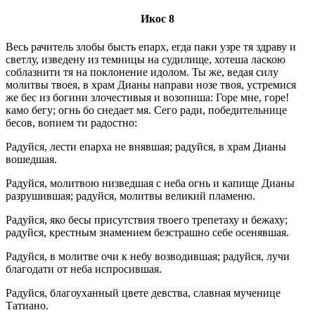
Икос 8
Весь рачитель злобы бысть епарх, егда паки узре тя здраву и
светлу, изведену из темницы на судилище, хотеша ласкою
соблазнити тя на поклонение идолом. Ты же, ведая силу
молитвы твоея, в храм Дианы направи нозе твоя, устремися
же бес из богини злочестивыя и возопиша: Горе мне, горе!
камо бегу; огнь бо снедает мя. Сего ради, победительнице
бесов, вопием ти радостно:
Радуйся, лести епарха не внявшая; радуйся, в храм Дианы
вошедшая.
Радуйся, молитвою низведшая с неба огнь и капище Дианы
разрушившая; радуйся, молитвы великий пламеню.
Радуйся, яко бесы присутствия твоего трепетаху и бежаху;
радуйся, крестным знамением безстрашно себе осенявшая.
Радуйся, в молитве очи к небу возводившая; радуйся, лучи
благодати от неба испросившая.
Радуйся, благоуханный цвете девства, славная мученице
Татиано.