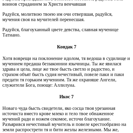
воинов страданием за Христа венчавшая
Радуйся, молитвою твоею им очи отверзшая, радуйся,
мучения своя на мучителей перенесшая.
Радуйся, благоуханный цвете девства, славная мученице
Татиано.
Кондак 7
Хотя воврещи на поклонение идолом, тя ведоша в судилище и
мучением предаша беззаконнии язычницы. Ты же явилася
здрава и цела, лице же твое бысть светло и радостно, и
страхом объят бысть судия нечестивый, повеле паки и паки
предати тя горьким мучениим. Тя же охраняше Ангели,
служители Бога, поюще: Аллилуиа.
Икос 7
Новаго чуда бысть свидетели, яко сосца твоя урезанная
источиста вместо крове млеко и тело твое обнаженное
мучений ради и ножем секомое, источи благоухание.
Разъярився нечестивый мучитель и повеле крестообразно на
земли распрострети тя и бити жезлы железными. Мы же,