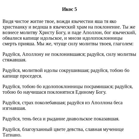
Икос 5
Видя чистое житие твое, вожди язычестии яша тя яко
христианку и ведоша в языческий храм на поклонение. Ты же
вознесе молитву Христу Богу, и паде Аполлон, бог языческий,
обвалися капище идольское, и мнози идолопоклонницы
смерть прияша. Мы же, чтуще силу молитвы твоея, глаголем:
Радуйся, Аполлону не поклонившаяся; радуйся, силу молитвы
стяжавшая.
Радуйся, молитвой идолы сокрушившая; радуйся, тобою бо
капище проседеся.
Радуйся, тобою бо идолопоклонницы посрамишася; радуйся,
тобою бо научишася поклонятися Единому Богу.
Радуйся, страх поколебавшая; радуйся из Аполлона беса
изгнавшая.
Радуйся, тень беса и рыдание диавольское показавшая.
Радуйся, благоуханный цвете девства, славная мученице
Татиано.