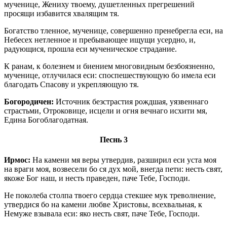
мученице, Жениху твоему, душетленных прегрешений
просящи избавится хвалящим тя.
Богатство тленное, мученице, совершенно пренебрегла еси, на
Небесех нетленное и пребывающее ищущи усердно, и,
радующися, прошла еси мученическое страдание.
К ранам, к болезнем и биением многовидным безбоязненно,
мученице, отлучилася еси: споспешествующую бо имела еси
благодать Спасову и укрепляющую тя.
Богородичен:
Источник безстрастия рождшая, уязвеннаго
страстьми, Отроковице, исцели и огня вечнаго исхити мя,
Едина Богоблагодатная.
Песнь 3
Ирмос:
На камени мя веры утвердив, разширил еси уста моя
на враги моя, возвесели бо ся дух мой, внегда пети: несть свят,
якоже Бог наш, и несть праведен, паче Тебе, Господи.
Не поколеба столпа твоего сердца стекшее мук треволнение,
утвердися бо на камени любве Христовы, всехвальная, к
Немуже взывала еси: яко несть свят, паче Тебе, Господи.