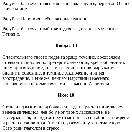
Радуйся, благоуханная ветве райская; радуйся, чертогов Отчих
жительнице.
Радуйся, Царствия Небеснаго наследнице.
Радуйся, благоуханный цвете девства, славная мученице
Татиано.
Кондак 10
Спасительнаго твоего подвига зряще течение, восхваляем
страдания твоя, ты бо претерпе бичевания, крестообразное к
полу пригвождение, тела изсечение, сосцов вырывание,
биение и осмеяние, в темнице заключение и иныя
злострадания. Ныне же, венцем Царствия Небеснаго
венчавшися, со всеми святыми взываеши: Аллилуиа.
Икос 10
Стена и адамант тверд была еси, егда на растерзание зверем
ведена являешися, лев бо у ног твоих ласкашеся и не
растерзаша тя, но егда хотяху отъяти льва, сей абие разсвирепе
и разтерза сановника Евмениа, указуя силу христианскую.
Сего ради глаголем в страсе: