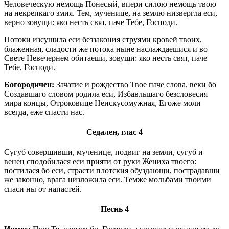
Человеческую немощь Понесый, впери силою немощь твою
на некрепкаго змия. Тем, мученице, на землю низвергла еси,
верно зовущи: яко несть свят, паче Тебе, Господи.
Потоки изсушила еси беззакония струями кровей твоих,
блаженная, сладости же потока ныне наслаждаешися и во
Свете Невечернем обитаеши, зовущи: яко несть свят, паче
Тебе, Господи.
Богородичен:
Зачатие и рождество Твое паче слова, веки бо
Создавшаго словом родила еси, Избавльшаго безсловесия
мира концы, Отроковице Неискусомужная, Егоже моли
всегда, еже спасти нас.
Седален, глас 4
Сугуб совершивши, мученице, подвиг на земли, сугуб и
венец сподобилася еси прияти от руки Жениха твоего:
постилася бо еси, страсти плотския обуздающи, пострадавши
же законно, врага низложила еси. Темже мольбами твоими
спаси ны от напастей.
Песнь 4