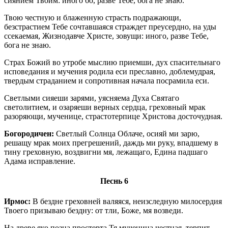
сиянием Твоим: иного бо, разве Тебе, бога не знаю.
Твою честную и блаженную страсть подражающи,
безстрастием Тебе сочтавшаяся страждет преусердно, на уды
ссекаемая, Жизнодавче Христе, зовущи: иного, разве Тебе,
бога не знаю.
Страх Божий во утробе мыслию приемши, дух спасительнаго
исповедания и мучения родила еси преславно, доблемудрая,
твердым страданием и сопротивная начала посрамила еси.
Светлыми сияеши зарями, уясняема Духа Святаго
светолитием, и озаряеши верных сердца, греховный мрак
разоряющи, мученице, страстотерпице Христова досточудная.
Богородичен:
Светлый Солнца Облаче, осияй ми зарю,
решащу мрак моих прегрешений, даждь ми руку, впадшему в
тину греховную, воздвигни мя, лежащаго, Едина падшаго
Адама исправление.
Песнь 6
Ирмос:
В бездне греховней валяяся, неизследную милосердия
Твоего призываю бездну: от тли, Боже, мя возведи.
На древе яко позна простерта Тя мученица честная, терпит