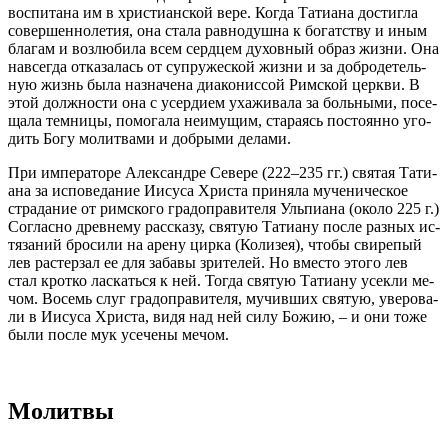
вос­пи­та­на им в хри­сти­ан­ской ве­ре. Ко­гда Та­ти­а­на до­стиг­ла
со­вер­шен­но­ле­тия, она ста­ла рав­но­душ­на к бо­гат­ству и иным
бла­гам и воз­лю­би­ла всем серд­цем ду­хов­ный об­раз жиз­ни. Она
на­все­гда от­ка­за­лась от су­пру­же­ской жиз­ни и за доб­ро­де­тель­
ную жизнь бы­ла на­зна­че­на диа­ко­нис­сой Рим­ской церк­ви. В
этой долж­но­сти она с усер­ди­ем уха­жи­ва­ла за боль­ны­ми, по­се­
ща­ла тем­ни­цы, по­мо­га­ла неиму­щим, ста­ра­ясь по­сто­ян­но уго­
дить Бо­гу мо­лит­ва­ми и доб­ры­ми де­ла­ми.
При им­пе­ра­то­ре Алек­сан­дре Се­ве­ре (222–235 гг.) свя­тая Та­ти­
а­на за ис­по­ве­да­ние Иису­са Хри­ста при­ня­ла му­че­ни­че­ское
стра­да­ние от рим­ско­го гра­до­пра­ви­те­ля Уль­пи­а­на (око­ло 225 г.)
Со­глас­но древ­не­му рас­ска­зу, свя­тую Та­ти­а­ну по­сле раз­ных ис­
тя­за­ний бро­си­ли на аре­ну цир­ка (Ко­ли­зея), чтобы сви­ре­пый
лев рас­тер­зал ее для за­ба­вы зри­те­лей. Но вме­сто это­го лев
стал крот­ко лас­кать­ся к ней. То­гда свя­тую Та­ти­а­ну усек­ли ме­
чом. Во­семь слуг гра­до­пра­ви­те­ля, му­чив­ших свя­тую, уве­ро­ва­
ли в Иису­са Хри­ста, ви­дя над ней си­лу Бо­жию, – и они то­же
бы­ли по­сле мук усе­че­ны ме­чом.
Молитвы