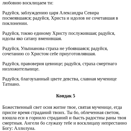
любовию восклицаем ти:
Радуйся, заблуждению царя Александра Севира
посмеявшаяся; радуйся, Христа и идолов не сочетавшая в
поклонении.
Радуйся, токмо единому Христу послужившая; радуйся,
идолы яко сатану вменившая.
Радуйся, Ульпианова страха не убоявшаяся; радуйся,
сочетанию со Христом себе приуготовлявшая.
Радуйся, правоверия цевнице; радуйся, страха смертнаго
низложительнице.
Радуйся, благоуханный цвете девства, славная мученице
Татиано.
Кондак 5
Божественный свет осия житие твое, святая мученице, егда
приспе время страданий твоих. Ты бо, облеченная светом,
взошла еси в горнило страданий и бысть радостны раны твоя
смертныя. Ангели бо служаху тебе и восклицаху непрестанно
Богу: Аллилуиа.