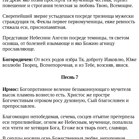
повешение и строгания телесная за любовь Твою, Всемощне.
Сверепейший зверие устыдешася посреде тризнища мужески
страждущия тя, Феклы первее первомученицы, еяже ревность
стяжала еси, приснопамятная.
Представше Небеснии Ангели посреде темницы, тя светом
осияша, от болезней изымающе и яко Божию агницу
прославляюще.
Богородичен:
От всех родов избра Тя, доброту Иаковлю, Юже
возлюби Творец, Всенепорочная, и из Тебе, возсияв, явися.
Песнь 7
Ирмос:
Богопротивное веление беззаконнующаго мучителя
высок пламень вознесло есть. Христос же простре
Богочестивым отроком росу духовную, Сый благословен и
препрославлен.
Благомощно непобедимая, сечема, сосцев отъятие претерпела
еси терпеливейше, огнем же Небесным, мученице, попалила
еси чтити не хотящия Бога, Егоже вся тварь поет, славящи.
В сердцы носящи огнь Божественныя любве, непорочная,