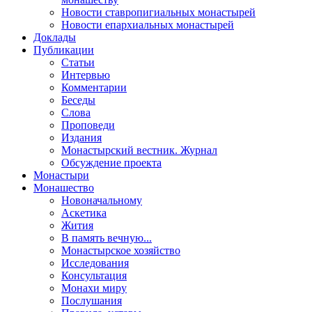
Новости ставропигиальных монастырей
Новости епархиальных монастырей
Доклады
Публикации
Статьи
Интервью
Комментарии
Беседы
Слова
Проповеди
Издания
Монастырский вестник. Журнал
Обсуждение проекта
Монастыри
Монашество
Новоначальному
Аскетика
Жития
В память вечную...
Монастырское хозяйство
Исследования
Консультация
Монахи миру
Послушания