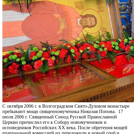
С октября 2006 г. в Волгоградском Свято-Духовом монастыре
пребывают мощи священномученика Николая Попова. 17
июля 2006 г. Священный Синод Русской Православной
Церкви причислил его к Собору новомучеников и
исповедников Российских XX века. После обретения мощей
епархиальной комиссией их переложили в новый гроб и