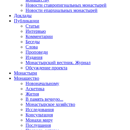
Новости ставропигиальных монастырей
Новости епархиальных монастырей
Доклады
Публикации
Статьи
Интервью
Комментарии
Беседы
Слова
Проповеди
Издания
Монастырский вестник. Журнал
Обсуждение проекта
Монастыри
Монашество
Новоначальному
Аскетика
Жития
В память вечную...
Монастырское хозяйство
Исследования
Консультация
Монахи миру
Послушания