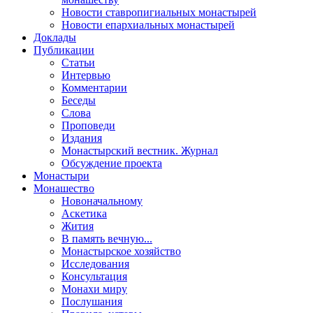
Новости ставропигиальных монастырей
Новости епархиальных монастырей
Доклады
Публикации
Статьи
Интервью
Комментарии
Беседы
Слова
Проповеди
Издания
Монастырский вестник. Журнал
Обсуждение проекта
Монастыри
Монашество
Новоначальному
Аскетика
Жития
В память вечную...
Монастырское хозяйство
Исследования
Консультация
Монахи миру
Послушания