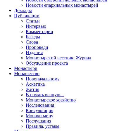
Новости епархиальных монастырей
Доклады
Публикации
Статьи
Интервью
Комментарии
Беседы
Слова
Проповеди
Издания
Монастырский вестник. Журнал
Обсуждение проекта
Монастыри
Монашество
Новоначальному
Аскетика
Жития
В память вечную...
Монастырское хозяйство
Исследования
Консультация
Монахи миру
Послушания
Правила, уставы