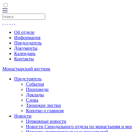
Об отделе
Информация
Председатель
Документы
Календарь
Контакты
Монастырский вестник
Предстоятель
События
Проповеди
Доклады
Слова
Троицкие листки
Коротко о главном
Новости
Церковные новости
Новости Синодального отдела по монастырям и мо
Новости ставропигиальных монастырей