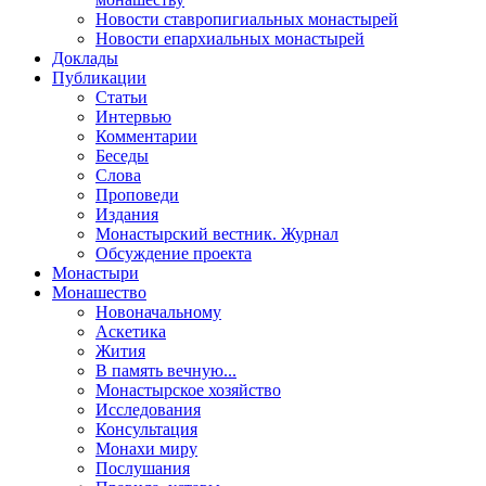
Новости ставропигиальных монастырей
Новости епархиальных монастырей
Доклады
Публикации
Статьи
Интервью
Комментарии
Беседы
Слова
Проповеди
Издания
Монастырский вестник. Журнал
Обсуждение проекта
Монастыри
Монашество
Новоначальному
Аскетика
Жития
В память вечную...
Монастырское хозяйство
Исследования
Консультация
Монахи миру
Послушания