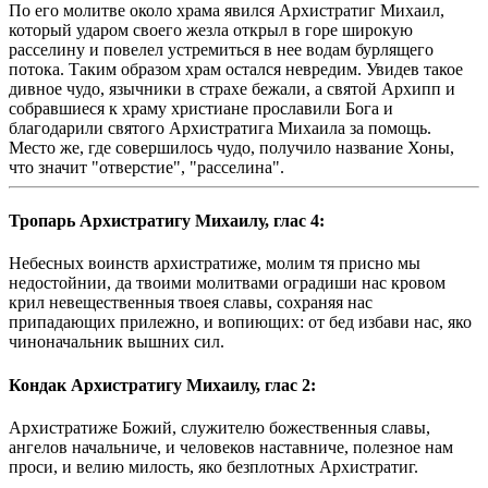
По его молитве около храма явился Архистратиг Михаил,
который ударом своего жезла открыл в горе широкую
расселину и повелел устремиться в нее водам бурлящего
потока. Таким образом храм остался невредим. Увидев такое
дивное чудо, язычники в страхе бежали, а святой Архипп и
собравшиеся к храму христиане прославили Бога и
благодарили святого Архистратига Михаила за помощь.
Место же, где совершилось чудо, получило название Хоны,
что значит "отверстие", "расселина".
Тропарь Архистратигу Михаилу, глас 4:
Небесных воинств архистратиже, молим тя присно мы
недостойнии, да твоими молитвами оградиши нас кровом
крил невещественныя твоея славы, сохраняя нас
припадающих прилежно, и вопиющих: от бед избави нас, яко
чиноначальник вышних сил.
Кондак Архистратигу Михаилу, глас 2:
Архистратиже Божий, служителю божественныя славы,
ангелов начальниче, и человеков наставниче, полезное нам
проси, и велию милость, яко безплотных Архистратиг.