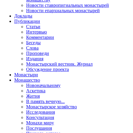
Новости ставропигиальных монастырей
Новости епархиальных монастырей
Доклады
Публикации
Статьи
Интервью
Комментарии
Беседы
Слова
Проповеди
Издания
Монастырский вестник. Журнал
Обсуждение проекта
Монастыри
Монашество
Новоначальному
Аскетика
Жития
В память вечную...
Монастырское хозяйство
Исследования
Консультация
Монахи миру
Послушания