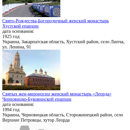
Свято-Рождества-Богородичный женский монастырь
Хустской епархии
дата основания:
1925 год
Украина, Закарпатская область, Хустский район, село Липча,
ул. Ленина, 91
Святых жен-мироносиц женский монастырь «Леорда»
Черновицко-Буковинской епархии
дата основания:
1994 год
Украина, Черновицкая область, Сторожинецкий район, село
Верхние Петровцы, хутор Леорда