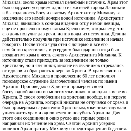
Михаила; около храма истекал целебный источник. Храм этот
был сооружен усердием одного из жителей города Лаодикии
в благодарность Богу и святому Архистратигу Михаилу за
исцеление его немой дочери водой источника. Архистратиг
Михаил, явившись в сонном видении отцу немой девицы,
еще не просвещенному святым Крещением, открыл ему, что
его дочь получит дар речи, испив воды из источника. Девица
действительно получила при источнике исцеление и начала
говорить. После этого чуда отец с дочерью и все его
семейство крестились, и усердием благодарного отца был
воздвигнут храм в честь святого Архистратига Михаила. К
источнику стали приходить за исцелением не только
христиане, но и язычники; многие из язычников отрекались
от идолов и обращались к вере во Христа. В храме святого
Архистратига Михаила в продолжение 60 лет исполнял
пономарское служение благочестивый человек по имени
Архипп. Проповедью о Христе и примером своей
богоугодной жизни он многих язычников приводил к вере во
Христа. В своем озлоблении на христиан вообще, и в первую
очередь на Архиппа, который никогда не отлучался от храма и
был примерным служителем Христовым, язычники задумали
уничтожить храм и одновременно погубить Архиппа. Для
этого они соединили в одно русло две горные реки и
направили их течение на храм. Святой Архипп усердно
молился Архистратигу Михаилу о предотвращении бедствия.