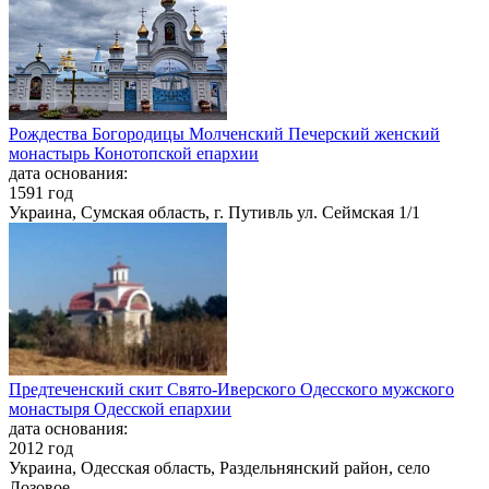
Рождества Богородицы Молченский Печерский женский
монастырь Конотопской епархии
дата основания:
1591 год
Украина, Сумская область, г. Путивль ул. Сеймская 1/1
Предтеченский скит Свято-Иверского Одесского мужского
монастыря Одесской епархии
дата основания:
2012 год
Украина, Одесская область, Раздельнянский район, село
Лозовое