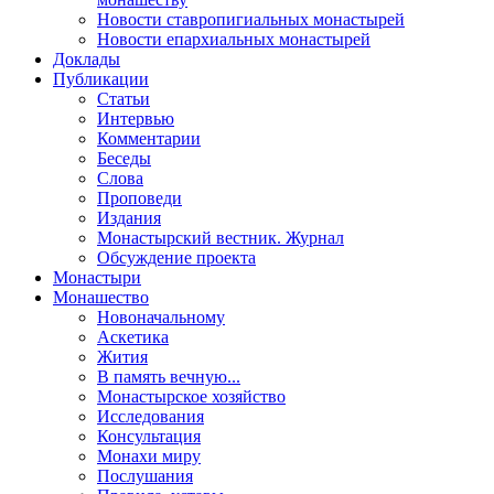
Новости ставропигиальных монастырей
Новости епархиальных монастырей
Доклады
Публикации
Статьи
Интервью
Комментарии
Беседы
Слова
Проповеди
Издания
Монастырский вестник. Журнал
Обсуждение проекта
Монастыри
Монашество
Новоначальному
Аскетика
Жития
В память вечную...
Монастырское хозяйство
Исследования
Консультация
Монахи миру
Послушания