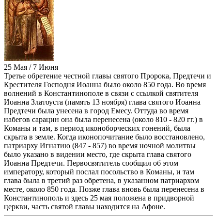
25 Мая / 7 Июня
Третье обретение честной главы святого Пророка, Предтечи и
Крестителя Господня Иоанна было около 850 года. Во время
волнений в Константинополе в связи с ссылкой святителя
Иоанна Златоуста (память 13 ноября) глава святого Иоанна
Предтечи была унесена в город Емесу. Оттуда во время
набегов сарацин она была перенесена (около 810 - 820 гг.) в
Команы и там, в период иконоборческих гонений, была
скрыта в земле. Когда иконопочитание было восстановлено,
патриарху Игнатию (847 - 857) во время ночной молитвы
было указано в видении место, где скрыта глава святого
Иоанна Предтечи. Первосвятитель сообщил об этом
императору, который послал посольство в Команы, и там
глава была в третий раз обретена, в указанном патриархом
месте, около 850 года. Позже глава вновь была перенесена в
Константинополь и здесь 25 мая положена в придворной
церкви, часть святой главы находится на Афоне.