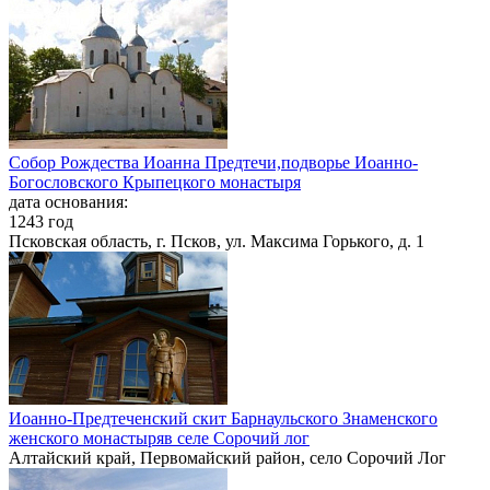
Собор Рождества Иоанна Предтечи,подворье Иоанно-
Богословского Крыпецкого монастыря
дата основания:
1243 год
Псковская область, г. Псков, ул. Максима Горького, д. 1
Иоанно-Предтеченский скит Барнаульского Знаменского
женского монастыряв селе Сорочий лог
Алтайский край, Первомайский район, село Сорочий Лог