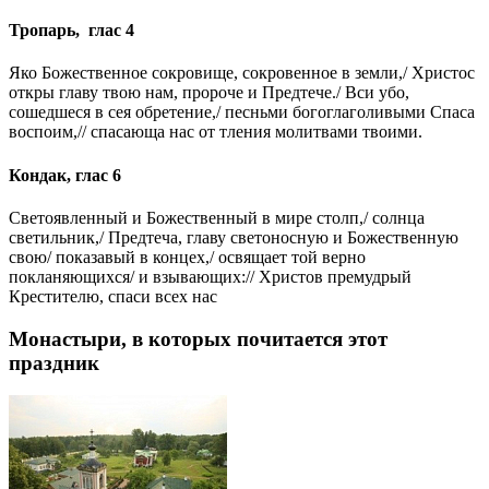
Тропарь, глас 4
Яко Божественное сокровище, сокровенное в земли,/ Христос
откры главу твою нам, пророче и Предтече./ Вси убо,
сошедшеся в сея обретение,/ песньми богоглаголивыми Спаса
воспоим,// спасающа нас от тления молитвами твоими.
Кондак, глас 6
Светоявленный и Божественный в мире столп,/ солнца
светильник,/ Предтеча, главу светоносную и Божественную
свою/ показавый в концех,/ освящает той верно
покланяющихся/ и взывающих:// Христов премудрый
Крестителю, спаси всех нас
Монастыри, в которых почитается этот
праздник