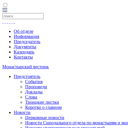
Об отделе
Информация
Председатель
Документы
Календарь
Контакты
Монастырский вестник
Предстоятель
События
Проповеди
Доклады
Слова
Троицкие листки
Коротко о главном
Новости
Церковные новости
Новости Синодального отдела по монастырям и мо
Новости ставропигиальных монастырей