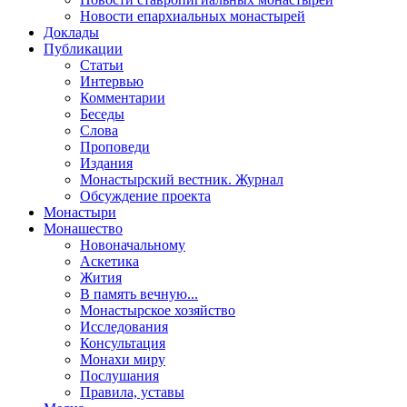
Новости епархиальных монастырей
Доклады
Публикации
Статьи
Интервью
Комментарии
Беседы
Слова
Проповеди
Издания
Монастырский вестник. Журнал
Обсуждение проекта
Монастыри
Монашество
Новоначальному
Аскетика
Жития
В память вечную...
Монастырское хозяйство
Исследования
Консультация
Монахи миру
Послушания
Правила, уставы