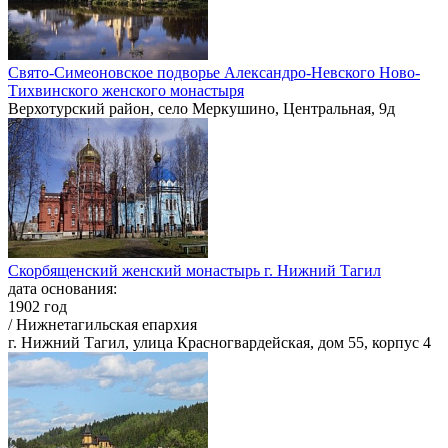
Свято-Симеоновское подворье Александро-Невского Ново-
Тихвинского женского монастыря
Верхотурский район, село Меркушино, Центральная, 9д
Скорбященский женский монастырь г. Нижний Тагил
дата основания:
1902 год
/ Нижнетагильская епархия
г. Нижний Тагил, улица Красногвардейская, дом 55, корпус 4