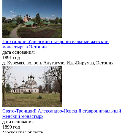
Пюхтицкий Успенский ставропигиальный женский
монастырь в Эстонии
дата основания:
1891 год
д. Куремяэ, волость Алутагузе, Ида-Вирумаа, Эстония
Свято-Троицкий Александро-Невский ставропигиальный
женский монастырь
дата основания:
1899 год
Московская область