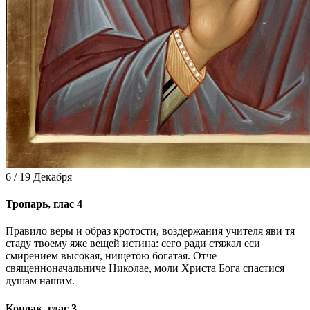
6 / 19 Декабря
Тропарь, глас 4
Правило веры и образ кротости, воздержания учителя яви тя
стаду твоему яже вещей истина: сего ради стяжал еси
смирением высокая, нищетою богатая. Отче
священноначальниче Николае, моли Христа Бога спастися
душам нашим.
Кондак, глас 3